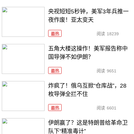
央视短短5秒钟，美军3年兵推一
夜作废！亚太变天
最热
阅读
18239
五角大楼这操作！美军报告称中
国导弹不如伊朗？
最热
阅读
9651
炸疯了！俄乌互掀“仓库战”，28
枚导弹全拦不住
最热
阅读
6601
伊朗赢了？这是特朗普给革命卫
队下“精准毒计”