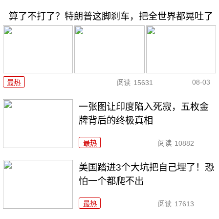
算了不打了？特朗普这脚刹车，把全世界都晃吐了
08-03
最热
阅读
15631
一张图让印度陷入死寂，五枚金
牌背后的终极真相
最热
阅读
10882
美国踏进3个大坑把自己埋了！恐
怕一个都爬不出
最热
阅读
17613