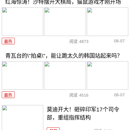
红海惊涛！沙特摆开大棋局，猫鼠游戏才刚开场
08-07
最热
阅读
4873
青瓦台的\"拍桌\"，能让跪太久的韩国站起来吗？
08-07
最热
阅读
4516
莫迪开大！砸碎印军17个司令
部，重组指挥结构