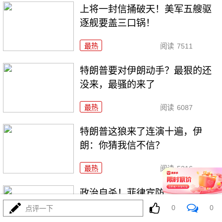
上将一封信捅破天！美军五艘驱
逐舰要盖三口锅！
最热
阅读
7511
特朗普要对伊朗动手？最狠的还
没来，最骚的来了
最热
阅读
6087
特朗普这狼来了连演十遍，伊
朗：你猜我信不信？
最热
阅读
5316
政治自杀！菲律宾防长，你这是
在给菲律宾掘墓！
0
0
点评一下