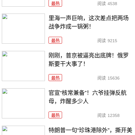
最热
阅读
4538
里海一声巨响，这次差点把两场
战争炸成一锅粥！
最热
阅读
9215
刚刚，普京被逼亮出底牌！俄罗
斯要干大事了！
最热
阅读
15636
官宣“核常兼备”！六爷挂弹反航
母，炸醒多少人
最热
阅读
12358
特朗普一句“珍珠港除外”，撕开美