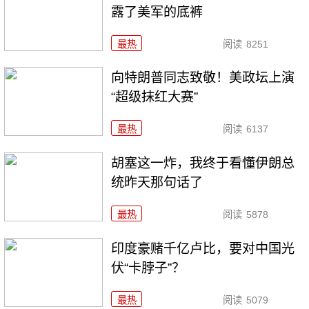
露了美军的底裤
最热
阅读
8251
向特朗普同志致敬！美政坛上演
“超级抹红大赛”
最热
阅读
6137
胡塞这一炸，我终于看懂伊朗总
统昨天那句话了
最热
阅读
5878
印度豪赌千亿卢比，要对中国光
伏“卡脖子”？
最热
阅读
5079