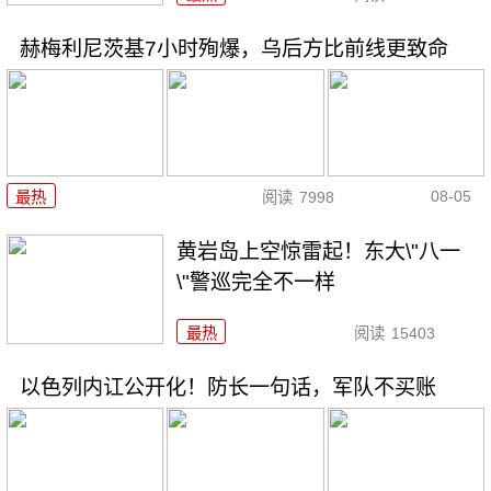
赫梅利尼茨基7小时殉爆，乌后方比前线更致命
08-05
最热
阅读
7998
黄岩岛上空惊雷起！东大\"八一
\"警巡完全不一样
最热
阅读
15403
以色列内讧公开化！防长一句话，军队不买账