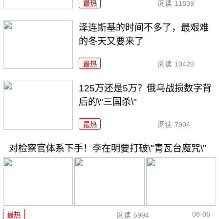
最热
阅读
11839
泽连斯基的时间不多了，最艰难
的冬天又要来了
最热
阅读
10420
125万还是5万？俄乌战损数字背
后的\"三国杀\"
最热
阅读
7904
对检察官体系下手！李在明要打破\"青瓦台魔咒\"
08-06
最热
阅读
5994