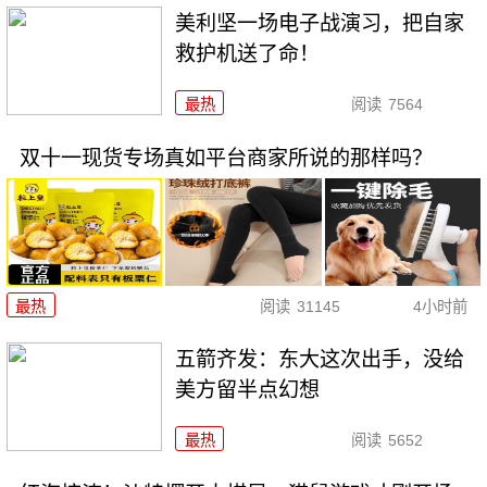
美利坚一场电子战演习，把自家
救护机送了命！
最热
阅读
7564
双十一现货专场真如平台商家所说的那样吗？
最热
阅读
31145
4小时前
五箭齐发：东大这次出手，没给
美方留半点幻想
最热
阅读
5652