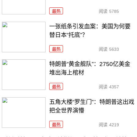
最热
阅读
5785
一张纸条引发血案：美国为何要
替日本“托底”？
最热
阅读
5633
特朗普“黄金舰队”：2750亿美金
堆出海上棺材
最热
阅读
4357
五角大楼“罗生门”：特朗普这出戏
把全世界演懵
最热
阅读
4219