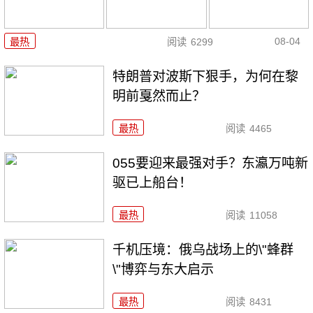
08-04
最热
阅读
6299
特朗普对波斯下狠手，为何在黎
明前戛然而止？
最热
阅读
4465
055要迎来最强对手？东瀛万吨新
驱已上船台！
最热
阅读
11058
千机压境：俄乌战场上的\"蜂群
\"博弈与东大启示
最热
阅读
8431