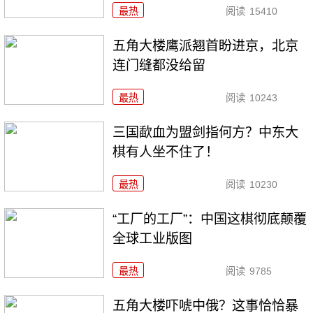
最热
阅读
15410
五角大楼鹰派翘首盼进京，北京
连门缝都没给留
最热
阅读
10243
三国歃血为盟剑指何方？中东大
棋有人坐不住了！
最热
阅读
10230
“工厂的工厂”：中国这棋彻底颠覆
全球工业版图
最热
阅读
9785
五角大楼吓唬中俄？这事恰恰暴