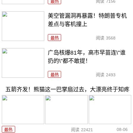
最热
阅读
7156
美空管漏洞再暴露！特朗普专机
差点与客机撞上
最热
阅读
3568
广岛核爆81年，高市早苗连\"谁
扔的\"都不敢提！
最热
阅读
2493
五箭齐发！熊猫这一巴掌扇过去，大漂亮终于知疼
08-06
最热
阅读
22421