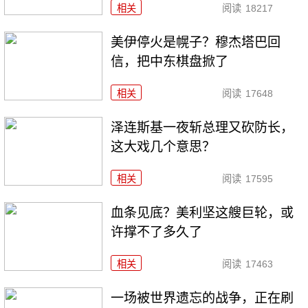
相关
阅读
18217
美伊停火是幌子？穆杰塔巴回
信，把中东棋盘掀了
相关
阅读
17648
泽连斯基一夜斩总理又砍防长，
这大戏几个意思？
相关
阅读
17595
血条见底？美利坚这艘巨轮，或
许撑不了多久了
相关
阅读
17463
一场被世界遗忘的战争，正在刷