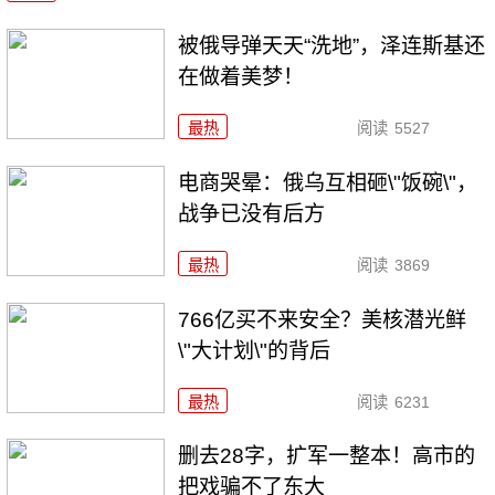
被俄导弹天天“洗地”，泽连斯基还
在做着美梦！
最热
阅读
5527
电商哭晕：俄乌互相砸\"饭碗\"，
战争已没有后方
最热
阅读
3869
766亿买不来安全？美核潜光鲜
\"大计划\"的背后
最热
阅读
6231
删去28字，扩军一整本！高市的
把戏骗不了东大