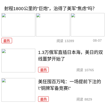
射程1800公里的“巨炮”，治得了美军“焦虑”吗？
08-07
最热
阅读
13289
1.3万俄军直插日本海，美日的双
线噩梦开始了
最热
阅读
10765
美狂囤百万吨：一场提前下注的
\"铜牌军备竞赛\"
最热
阅读
8829