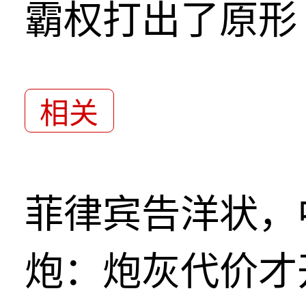
霸权打出了原形
相关
菲律宾告洋状，
炮：炮灰代价才