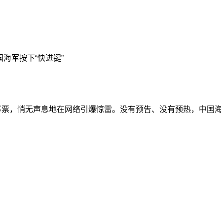
国海军按下“快进键”
建舰纪念邮票，悄无声息地在网络引爆惊雷。没有预告、没有预热，