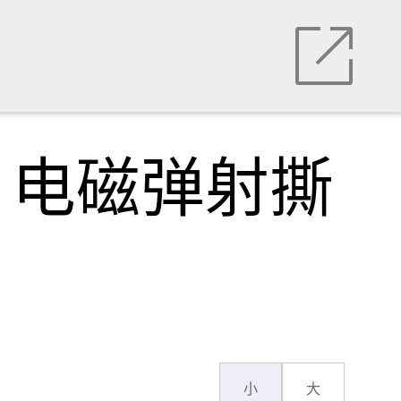
，电磁弹射撕
小
大