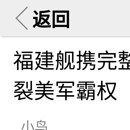
返回
福建舰携完
裂美军霸权
小鸟