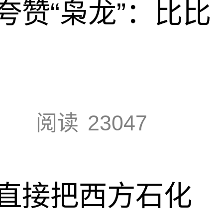
夸赞“枭龙”：比比
阅读
23047
直接把西方石化