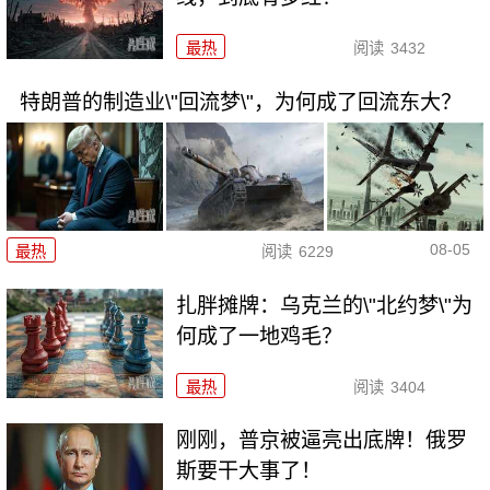
最热
阅读
3432
特朗普的制造业\"回流梦\"，为何成了回流东大？
08-05
最热
阅读
6229
扎胖摊牌：乌克兰的\"北约梦\"为
何成了一地鸡毛？
最热
阅读
3404
刚刚，普京被逼亮出底牌！俄罗
斯要干大事了！