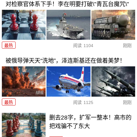
对检察官体系下手！李在明要打破\"青瓦台魔咒\"
最热
阅读
1104
刚刚
被俄导弹天天“洗地”，泽连斯基还在做着美梦！
最热
阅读
1125
刚刚
删去28字，扩军一整本！高市的
把戏骗不了东大