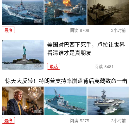
最热
阅读
9708
3小时前
美国对巴西下死手，卢拉让世界
看清谁才是真朋友
最热
阅读
5481
惊天大反转！特朗普支持率崩盘背后竟藏致命一击
最热
阅读
5275
2小时前