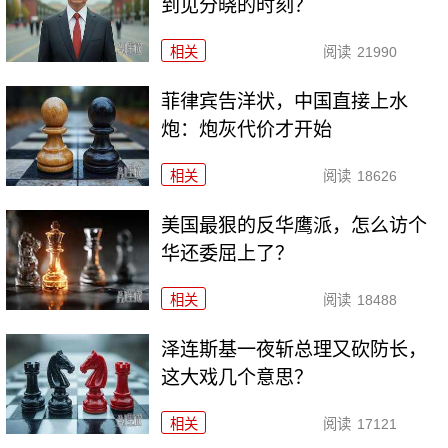
到见分晓的时刻？
相关
阅读
21990
菲律宾告洋状，中国直接上水
炮：炮灰代价才开始
相关
阅读
18626
美国最狠的反华鹰派，怎么访个
华还委屈上了？
相关
阅读
18488
泽连斯基一夜斩总理又砍防长，
这大戏几个意思？
相关
阅读
17121