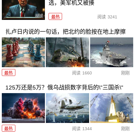
选，美军机又被揍
最热
阅读
3241
扎卢日内说的一句话，把北约的脸按在地上摩擦
最热
阅读
1660
刚刚
125万还是5万？俄乌战损数字背后的\"三国杀\"
最热
阅读
1344
刚刚