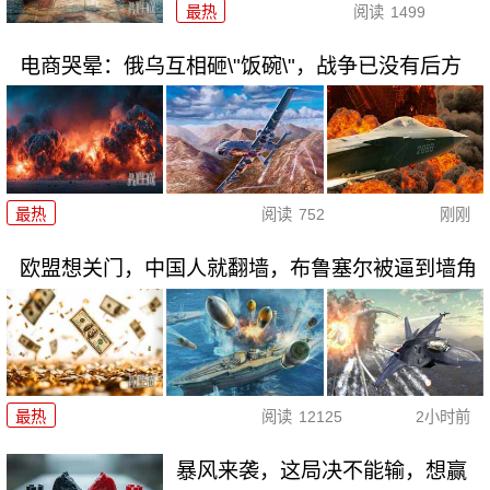
最热
阅读
1499
电商哭晕：俄乌互相砸\"饭碗\"，战争已没有后方
最热
阅读
752
刚刚
欧盟想关门，中国人就翻墙，布鲁塞尔被逼到墙角
最热
阅读
12125
2小时前
暴风来袭，这局决不能输，想赢