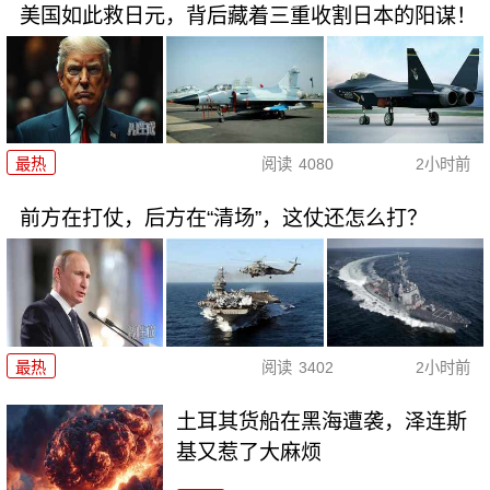
美国如此救日元，背后藏着三重收割日本的阳谋！
最热
阅读
4080
2小时前
前方在打仗，后方在“清场”，这仗还怎么打？
最热
阅读
3402
2小时前
土耳其货船在黑海遭袭，泽连斯
基又惹了大麻烦