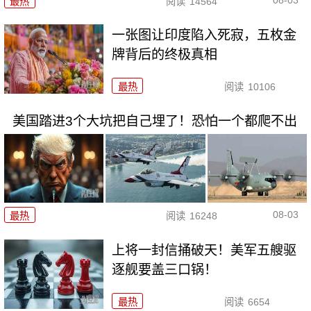
08-03
最热
阅读
14564
一张图让印度陷入死寂，五枚金
牌背后的终极真相
最热
阅读
10106
美国踏进3个大坑把自己埋了！恐怕一个都爬不出
08-03
最热
阅读
16248
上将一封信捅破天！美军五艘驱
逐舰要盖三口锅！
最热
阅读
6654