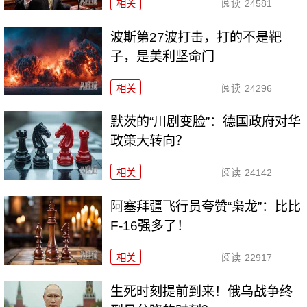
相关
阅读
24581
波斯第27波打击，打的不是靶
子，是美利坚命门
相关
阅读
24296
默茨的“川剧变脸”：德国政府对华
政策大转向？
相关
阅读
24142
阿塞拜疆飞行员夸赞“枭龙”：比比
F-16强多了！
相关
阅读
22917
生死时刻提前到来！俄乌战争终