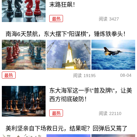
末路狂飙！
最热
阅读
3427
南海6天禁航，东大摆下“阳谋棋”，锤炼铁拳头！
08-04
最热
阅读
19195
东大海军这一手\"普及牌\"，让美
西方彻底破防！
最热
阅读
22110
美利坚亲自下场救日元，结果呢？回弹后又蔫了