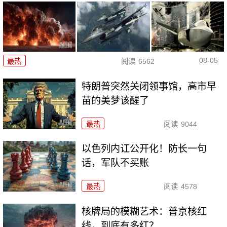
08-05
最热
阅读
6562
特朗普突然关闭领事馆，高市早
苗的美梦该醒了
最热
阅读
9044
以色列内讧公开化！防长一句
话，军队不买账
最热
阅读
4578
核牌局的模糊艺术：普京核红
线，到底有多红？