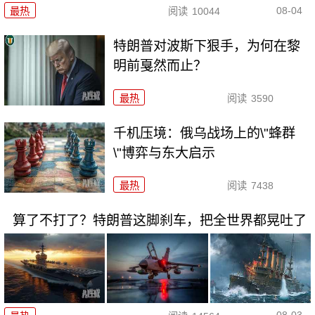
08-04
最热
阅读
10044
特朗普对波斯下狠手，为何在黎
明前戛然而止？
最热
阅读
3590
千机压境：俄乌战场上的\"蜂群
\"博弈与东大启示
最热
阅读
7438
算了不打了？特朗普这脚刹车，把全世界都晃吐了