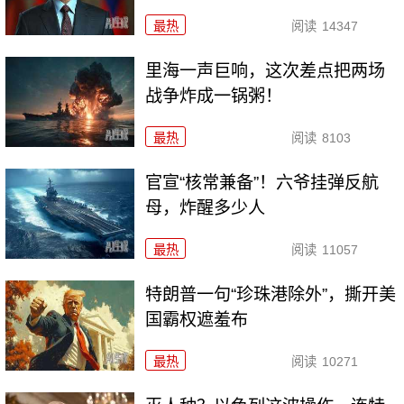
最热
阅读
14347
里海一声巨响，这次差点把两场
战争炸成一锅粥！
最热
阅读
8103
官宣“核常兼备”！六爷挂弹反航
母，炸醒多少人
最热
阅读
11057
特朗普一句“珍珠港除外”，撕开美
国霸权遮羞布
最热
阅读
10271