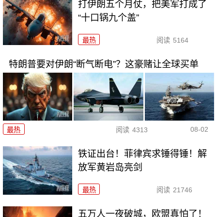
打伊朗五个月仗，把美军打成了
“十口锅九个盖”
最热
阅读
5164
特朗普要对伊朗“断气断电”？这豪赌让全球买单
08-02
最热
阅读
4313
铁证出台！菲律宾求锤得锤！解
放军黄岩岛亮剑
最热
阅读
21746
五万人一夜破城，欧盟真怕了！