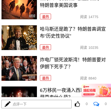
特朗普拿美国说事
最热
阅读
14775
哈马斯还是跪了？特朗普高调宣
布“历史性协议”
最热
阅读
10235
炸电厂锁死波斯湾！特朗普要对
伊朗下死手了？
最热
阅读
8840
6万移民一夜涌入西班牙，摩洛哥
葫芦卖什么药？
0
0
点评一下
最热
阅读
7602