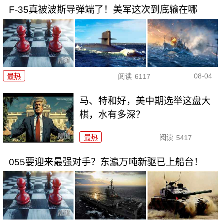
F-35真被波斯导弹端了！美军这次到底输在哪
08-04
最热
阅读
6117
马、特和好，美中期选举这盘大
棋，水有多深？
最热
阅读
5417
055要迎来最强对手？东瀛万吨新驱已上船台！