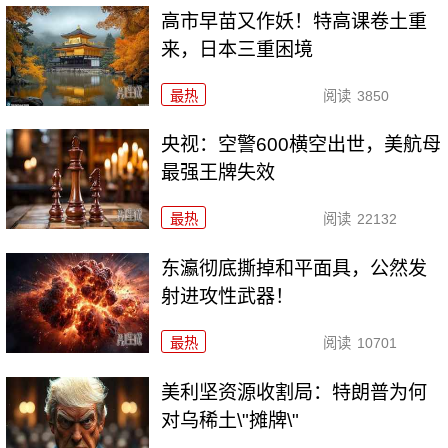
高市早苗又作妖！特高课卷土重
来，日本三重困境
最热
阅读
3850
央视：空警600横空出世，美航母
最强王牌失效
最热
阅读
22132
东瀛彻底撕掉和平面具，公然发
射进攻性武器！
最热
阅读
10701
美利坚资源收割局：特朗普为何
对乌稀土\"摊牌\"