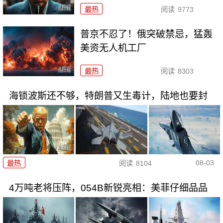
最热
阅读
9773
普京不忍了！俄突破禁忌，猛轰
美资无人机工厂
最热
阅读
8303
海锁波斯还不够，特朗普又生毒计，陆地也要封
08-03
最热
阅读
8104
4万吨老将压阵，054B新锐亮相：美菲仔细品品