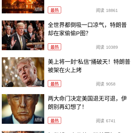
最热
阅读
18861
全世界都倒吸一口凉气，特朗普
却在家偷偷P图？
最热
阅读
10389
美上将一封“私信”捅破天！特朗普
被架在火上烤
最热
阅读
9058
两大命门决定美国退无可退，伊
朗别再幻想了！
最热
阅读
6741