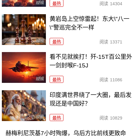
最热
阅读
14304
黄岩岛上空惊雷起！东大\"八一
\"警巡完全不一样
最热
阅读
13371
看不见就挨打！歼-15T百公里外
一剑封喉F-15J
最热
阅读
11086
印度满世界绕了一大圈，最后发
现还是中国好？
最热
阅读
10829
赫梅利尼茨基7小时殉爆，乌后方比前线更致命