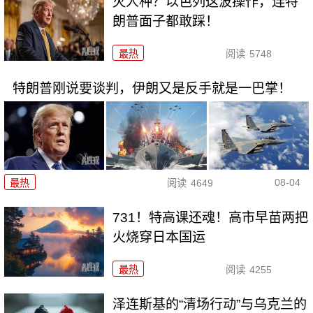
灭人种？以色列这波操作，连特
朗普面子都敢踩！
最热
阅读
5748
特朗普刚说要谈判，伊朗又是反手就是一巴掌！
08-04
最热
阅读
4649
731！特高课还魂！高市早苗两把
火烧穿日本国运
最热
阅读
4255
泽连斯基的“清场行动”与乌克兰的