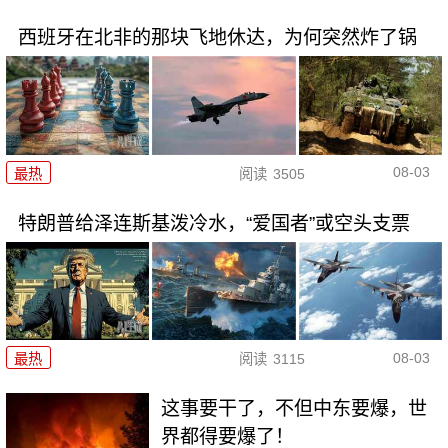
西班牙在北非的那块飞地休达，为何突然炸了锅
08-03
最热
阅读
3505
特朗普给泽连斯基泼冷水，“爱国者”或空头支票
08-03
最热
阅读
3115
这事要干了，不但中东要爆，世
界都得要爆了！