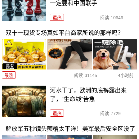
一定要和中国联手
最热
阅读
10646
双十一现货专场真如平台商家所说的那样吗？
最热
阅读
31145
4小时前
河水干了，欧洲的底裤露出来
了，“生命线”告急
最热
阅读
7729
解放军五秒镜头颠覆太平洋！美军最后安全区没了