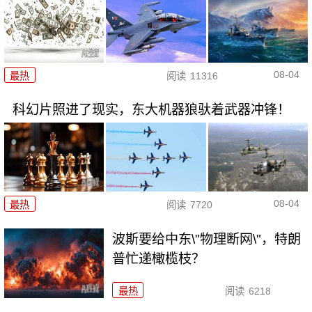
08-04
最热
阅读
11316
科幻片照进了现实，东大机器狼驮着武器冲锋！
08-04
最热
阅读
7720
波斯要给中东\"物理断网\"，特朗
普忙递橄榄枝？
最热
阅读
6218