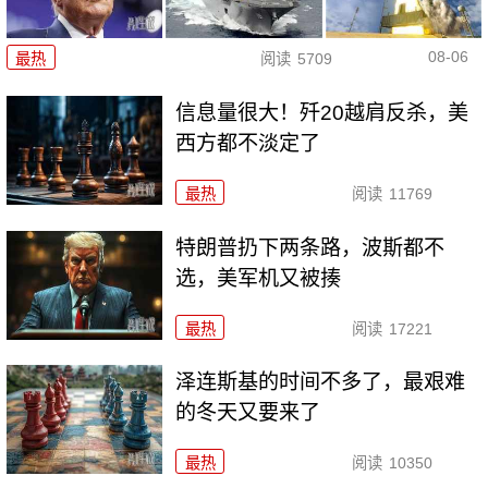
08-06
最热
阅读
5709
信息量很大！歼20越肩反杀，美
西方都不淡定了
最热
阅读
11769
特朗普扔下两条路，波斯都不
选，美军机又被揍
最热
阅读
17221
泽连斯基的时间不多了，最艰难
的冬天又要来了
最热
阅读
10350