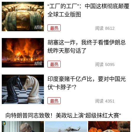
“工厂的工厂”：中国这棋彻底颠覆
全球工业版图
最热
阅读
8612
胡塞这一炸，我终于看懂伊朗总
统昨天那句话了
最热
阅读
5095
印度豪赌千亿卢比，要对中国光
伏“卡脖子”？
最热
阅读
4351
向特朗普同志致敬！美政坛上演“超级抹红大赛”