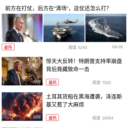
前方在打仗，后方在“清场”，这仗还怎么打？
08-05
最热
阅读
5243
惊天大反转！特朗普支持率崩盘
背后竟藏致命一击
最热
阅读
7502
土耳其货船在黑海遭袭，泽连斯
基又惹了大麻烦
最热
阅读
16054