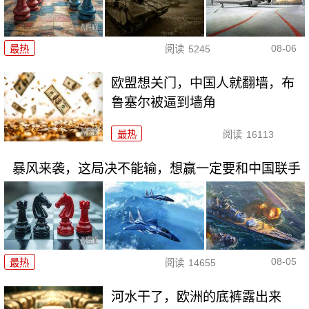
08-06
最热
阅读
5245
欧盟想关门，中国人就翻墙，布
鲁塞尔被逼到墙角
最热
阅读
16113
暴风来袭，这局决不能输，想赢一定要和中国联手
08-05
最热
阅读
14655
河水干了，欧洲的底裤露出来