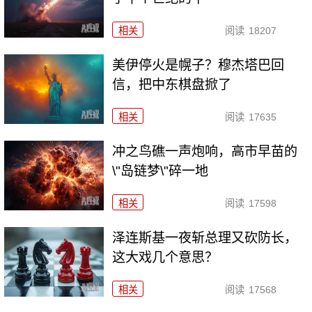
相关
阅读
18207
美伊停火是幌子？穆杰塔巴回
信，把中东棋盘掀了
相关
阅读
17635
冲之鸟礁一声炮响，高市早苗的
\"岛链梦\"碎一地
相关
阅读
17598
泽连斯基一夜斩总理又砍防长，
这大戏几个意思？
相关
阅读
17568