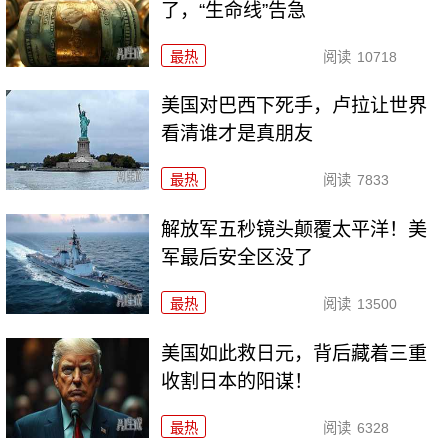
了，“生命线”告急
最热
阅读
10718
美国对巴西下死手，卢拉让世界
看清谁才是真朋友
最热
阅读
7833
解放军五秒镜头颠覆太平洋！美
军最后安全区没了
最热
阅读
13500
美国如此救日元，背后藏着三重
收割日本的阳谋！
最热
阅读
6328