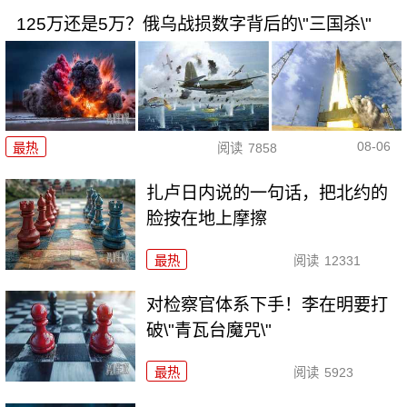
125万还是5万？俄乌战损数字背后的\"三国杀\"
08-06
最热
阅读
7858
扎卢日内说的一句话，把北约的
脸按在地上摩擦
最热
阅读
12331
对检察官体系下手！李在明要打
破\"青瓦台魔咒\"
最热
阅读
5923