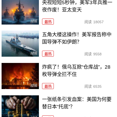
央视短短5秒钟，美军3年兵推一
夜作废！亚太变天
最热
阅读
18057
五角大楼这操作！美军报告称中
国导弹不如伊朗？
最热
阅读
9558
炸疯了！俄乌互掀“仓库战”，28
枚导弹全拦不住
最热
阅读
6535
一张纸条引发血案：美国为何要
替日本“托底”？