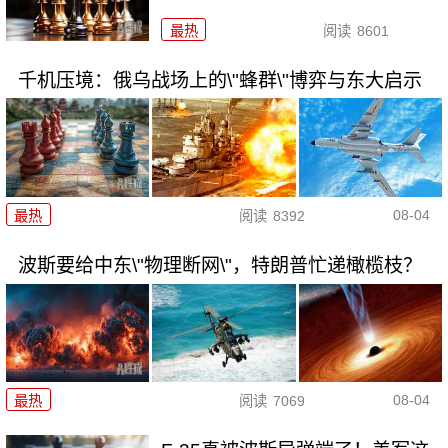
最热
阅读
8601
千机压境：俄乌战场上的\"蜂群\"博弈与东大启示
08-04
最热
阅读
8392
波斯要给中东\"物理断网\"，特朗普忙递橄榄枝？
08-04
最热
阅读
7069