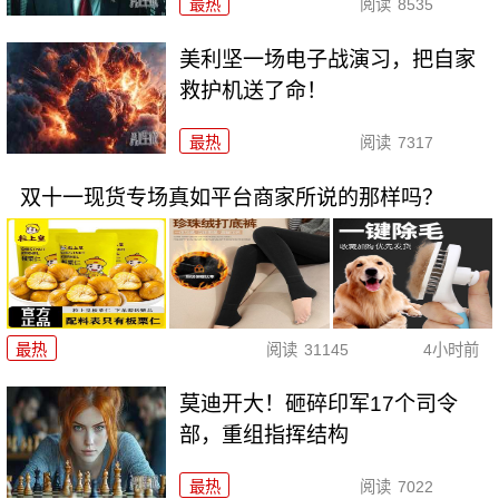
最热
阅读
8535
美利坚一场电子战演习，把自家
救护机送了命！
最热
阅读
7317
双十一现货专场真如平台商家所说的那样吗？
最热
阅读
31145
4小时前
莫迪开大！砸碎印军17个司令
部，重组指挥结构
最热
阅读
7022