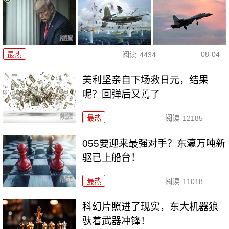
08-04
最热
阅读
4434
美利坚亲自下场救日元，结果
呢？回弹后又蔫了
最热
阅读
12185
055要迎来最强对手？东瀛万吨新
驱已上船台！
最热
阅读
11018
科幻片照进了现实，东大机器狼
驮着武器冲锋！