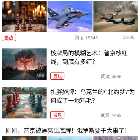
08-05
最热
阅读
15343
核牌局的模糊艺术：普京核红
线，到底有多红？
最热
阅读
4636
扎胖摊牌：乌克兰的\"北约梦\"为
何成了一地鸡毛？
最热
阅读
4492
刚刚，普京被逼亮出底牌！俄罗斯要干大事了！