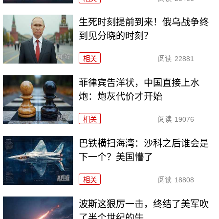
生死时刻提前到来！俄乌战争终
到见分晓的时刻？
相关
阅读
22881
菲律宾告洋状，中国直接上水
炮：炮灰代价才开始
相关
阅读
19076
巴铁横扫海湾：沙科之后谁会是
下一个？美国懵了
相关
阅读
18808
波斯这狠厉一击，终结了美军吹
了半个世纪的牛