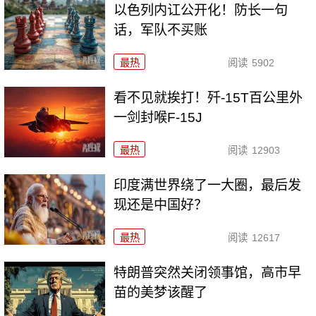
以色列内讧公开化！防长一句
话，军队不买账
最热
阅读
5902
看不见就挨打！歼-15T百公里外
一剑封喉F-15J
最热
阅读
12903
印度满世界绕了一大圈，最后发
现还是中国好？
最热
阅读
12617
特朗普突然关闭领事馆，高市早
苗的美梦该醒了