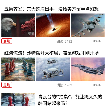
五箭齐发：东大这次出手，没给美方留半点幻想
08-07
最热
阅读
5492
红海惊涛！沙特摆开大棋局，猫鼠游戏才刚开场
08-07
最热
阅读
4763
青瓦台的\"拍桌\"，能让跪太久的
韩国站起来吗？