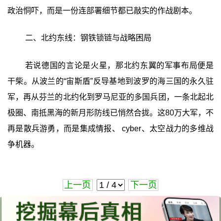
政治恫吓，而是一份连部署细节都已敲实的作战剧本。
二、北约东线：钢铁锁链与战略困局
若说德国的言论是火星，那北约东翼的军事布局便是
干柴。从波兰的“宙斯盾”反导基地到波罗的海三国的永久驻
军，再从芬兰的北约化到罗马尼亚的多国兵团，一条北起北
极圈、南抵黑海的新月形防线已悄然合拢。这80万大军，不
再是散兵游勇，而是集成情报、 cyber、太空战力的多维战
争机器。
上一页
下一页