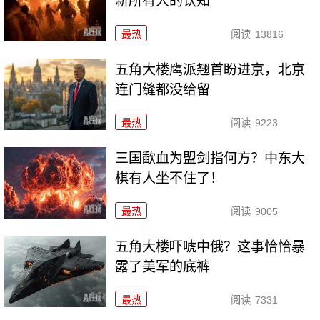
新所有人的认知
最热
阅读
13816
五角大楼鹰派翘首盼进京，北京
连门缝都没给留
最热
阅读
9223
三国歃血为盟剑指何方？中东大
棋有人坐不住了！
最热
阅读
9005
五角大楼吓唬中俄？这事恰恰暴
露了美军的底裤
最热
阅读
7331