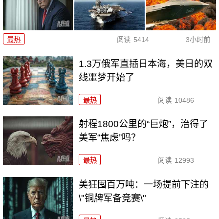
最热
阅读
5414
3小时前
1.3万俄军直插日本海，美日的双
线噩梦开始了
最热
阅读
10486
射程1800公里的“巨炮”，治得了
美军“焦虑”吗？
最热
阅读
12993
美狂囤百万吨：一场提前下注的
\"铜牌军备竞赛\"