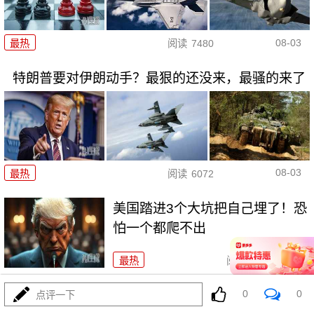
08-03
最热
阅读
7480
特朗普要对伊朗动手？最狠的还没来，最骚的来了
08-03
最热
阅读
6072
美国踏进3个大坑把自己埋了！恐
怕一个都爬不出
最热
阅读
17537
政治自杀！菲律宾防长，你这是
0
0
点评一下