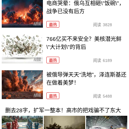
电商哭晕：俄乌互相砸\"饭碗\"，
战争已没有后方
最热
阅读
3828
766亿买不来安全？美核潜光鲜
\"大计划\"的背后
最热
阅读
6189
被俄导弹天天“洗地”，泽连斯基还
在做着美梦！
最热
阅读
5488
删去28字，扩军一整本！高市的把戏骗不了东大