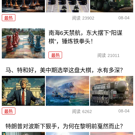
08-04
最热
阅读
23902
南海6天禁航，东大摆下“阳谋
棋”，锤炼铁拳头！
最热
阅读
21011
马、特和好，美中期选举这盘大棋，水有多深？
08-04
最热
阅读
6262
特朗普对波斯下狠手，为何在黎明前戛然而止？