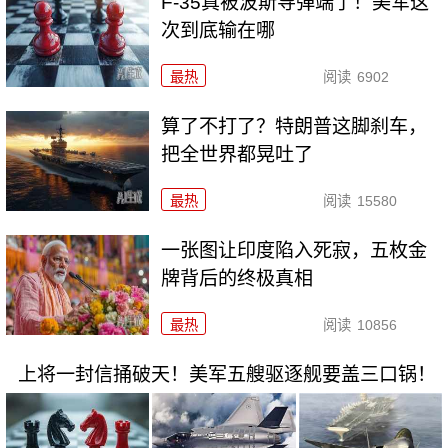
F-35真被波斯导弹端了！美军这
次到底输在哪
最热
阅读
6902
算了不打了？特朗普这脚刹车，
把全世界都晃吐了
最热
阅读
15580
一张图让印度陷入死寂，五枚金
牌背后的终极真相
最热
阅读
10856
上将一封信捅破天！美军五艘驱逐舰要盖三口锅！