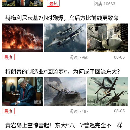
最热
阅读
10663
赫梅利尼茨基7小时殉爆，乌后方比前线更致命
08-05
最热
阅读
7950
特朗普的制造业\"回流梦\"，为何成了回流东大？
08-05
最热
阅读
7467
黄岩岛上空惊雷起！东大\"八一\"警巡完全不一样