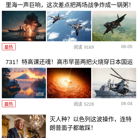
里海一声巨响，这次差点把两场战争炸成一锅粥！
08-05
最热
阅读
9169
731！特高课还魂！高市早苗两把火烧穿日本国运
08-04
最热
阅读
5228
灭人种？以色列这波操作，连特
朗普面子都敢踩！