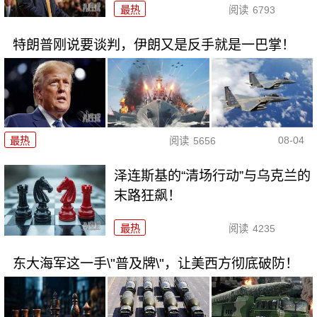
最热
阅读
6793
特朗普刚说要谈判，伊朗又是反手就是一巴掌！
08-04
最热
阅读
5656
泽连斯基的“清场行动”与乌克兰的
末路狂飙！
最热
阅读
4235
东大海军这一手\"普及牌\"，让美西方彻底破防！