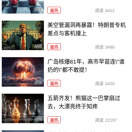
最热
阅读
4412
美空管漏洞再暴露！特朗普专机
差点与客机撞上
最热
阅读
3490
广岛核爆81年，高市早苗连\"谁
扔的\"都不敢提！
最热
阅读
2420
五箭齐发！熊猫这一巴掌扇过
去，大漂亮终于知疼
最热
阅读
22197