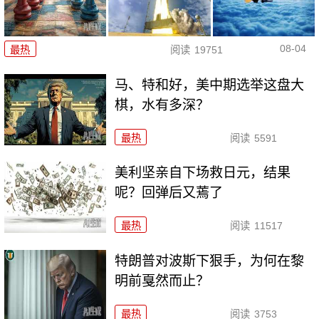
08-04
最热
阅读
19751
马、特和好，美中期选举这盘大
棋，水有多深？
最热
阅读
5591
美利坚亲自下场救日元，结果
呢？回弹后又蔫了
最热
阅读
11517
特朗普对波斯下狠手，为何在黎
明前戛然而止？
最热
阅读
3753