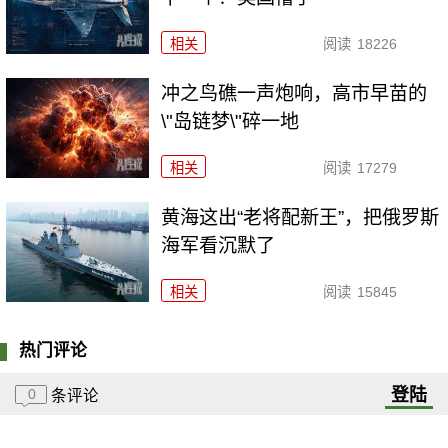
相关
阅读
18226
冲之鸟礁一声炮响，高市早苗的
\"岛链梦\"碎一地
相关
阅读
17279
黄海这出“老将配新王”，把俄罗斯
海军看沉默了
相关
阅读
15845
热门评论
登陆
0
条评论