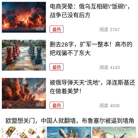
电商哭晕：俄乌互相砸\"饭碗\"，
战争已没有后方
最热
阅读
2747
删去28字，扩军一整本！高市的
把戏骗不了东大
最热
阅读
4143
被俄导弹天天“洗地”，泽连斯基还
在做着美梦！
最热
阅读
4036
欧盟想关门，中国人就翻墙，布鲁塞尔被逼到墙角