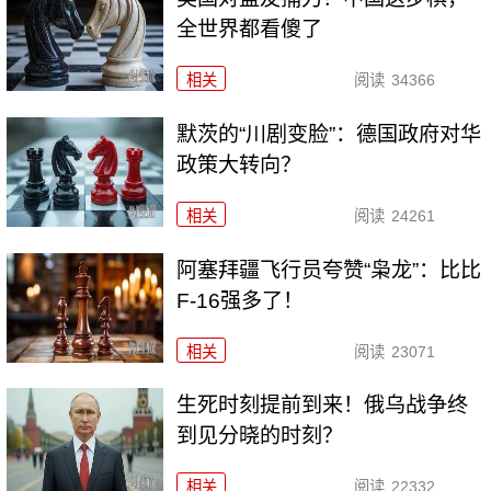
全世界都看傻了
相关
阅读
34366
默茨的“川剧变脸”：德国政府对华
政策大转向？
相关
阅读
24261
阿塞拜疆飞行员夸赞“枭龙”：比比
F-16强多了！
相关
阅读
23071
生死时刻提前到来！俄乌战争终
到见分晓的时刻？
相关
阅读
22332