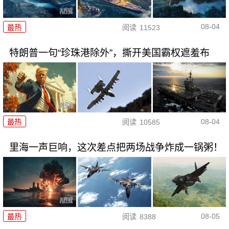
08-04
最热
阅读
11523
特朗普一句“珍珠港除外”，撕开美国霸权遮羞布
08-04
最热
阅读
10585
里海一声巨响，这次差点把两场战争炸成一锅粥！
08-05
最热
阅读
8388