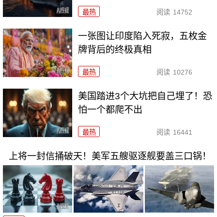
最热
阅读
14752
一张图让印度陷入死寂，五枚金
牌背后的终极真相
最热
阅读
10276
美国踏进3个大坑把自己埋了！恐
怕一个都爬不出
最热
阅读
16441
上将一封信捅破天！美军五艘驱逐舰要盖三口锅！