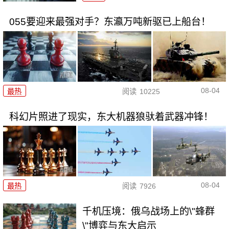
055要迎来最强对手？东瀛万吨新驱已上船台！
08-04
最热
阅读
10225
科幻片照进了现实，东大机器狼驮着武器冲锋！
08-04
最热
阅读
7926
千机压境：俄乌战场上的\"蜂群
\"博弈与东大启示