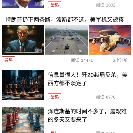
最热
阅读
1002
特朗普扔下两条路，波斯都不选，美军机又被揍
最热
阅读
14471
3小时前
信息量很大！歼20越肩反杀，美
西方都不淡定了
最热
阅读
8776
泽连斯基的时间不多了，最艰难
的冬天又要来了