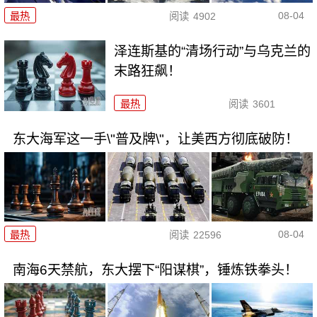
08-04
最热
阅读
4902
泽连斯基的“清场行动”与乌克兰的
末路狂飙！
最热
阅读
3601
东大海军这一手\"普及牌\"，让美西方彻底破防！
08-04
最热
阅读
22596
南海6天禁航，东大摆下“阳谋棋”，锤炼铁拳头！