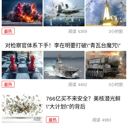
最热
阅读
6359
3小时前
对检察官体系下手！李在明要打破\"青瓦台魔咒\"
最热
阅读
4402
3小时前
766亿买不来安全？美核潜光鲜
\"大计划\"的背后
最热
阅读
4983