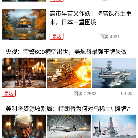
高市早苗又作妖！特高课卷土重
来，日本三重困境
最热
阅读
4031
央视：空警600横空出世，美航母最强王牌失效
08-03
最热
阅读
22563
美利坚资源收割局：特朗普为何对乌稀土\"摊牌\"