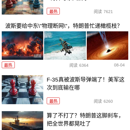
最热
阅读
7621
波斯要给中东\"物理断网\"，特朗普忙递橄榄枝？
08-04
最热
阅读
6364
F-35真被波斯导弹端了！美军这
次到底输在哪
最热
阅读
6260
算了不打了？特朗普这脚刹车，
把全世界都晃吐了