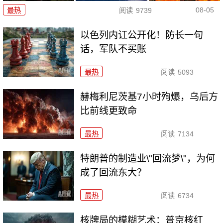
08-05
最热
阅读
9739
以色列内讧公开化！防长一句
话，军队不买账
最热
阅读
5093
赫梅利尼茨基7小时殉爆，乌后方
比前线更致命
最热
阅读
7134
特朗普的制造业\"回流梦\"，为何
成了回流东大？
最热
阅读
6734
核牌局的模糊艺术：普京核红