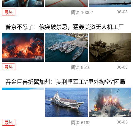
08-03
最热
阅读
10002
普京不忍了！俄突破禁忌，猛轰美资无人机工厂
08-03
最热
阅读
8516
吞金巨兽折翼加州：美利坚军工\"里外掏空\"困局
08-03
最热
阅读
6162