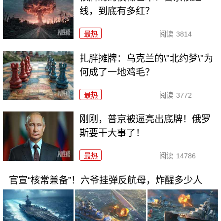
线，到底有多红？
最热
阅读
3814
扎胖摊牌：乌克兰的\"北约梦\"为
何成了一地鸡毛？
最热
阅读
3772
刚刚，普京被逼亮出底牌！俄罗
斯要干大事了！
最热
阅读
14786
官宣“核常兼备”！六爷挂弹反航母，炸醒多少人