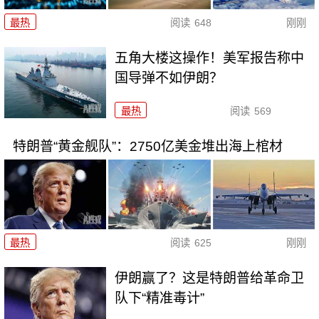
最热
阅读
648
刚刚
五角大楼这操作！美军报告称中
国导弹不如伊朗？
最热
阅读
569
特朗普“黄金舰队”：2750亿美金堆出海上棺材
最热
阅读
625
刚刚
伊朗赢了？这是特朗普给革命卫
队下“精准毒计”