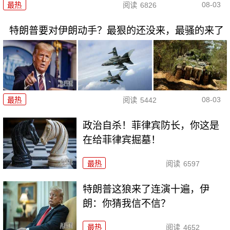
08-03
最热
阅读
6826
特朗普要对伊朗动手？最狠的还没来，最骚的来了
08-03
最热
阅读
5442
政治自杀！菲律宾防长，你这是
在给菲律宾掘墓！
最热
阅读
6597
特朗普这狼来了连演十遍，伊
朗：你猜我信不信？
最热
阅读
4652