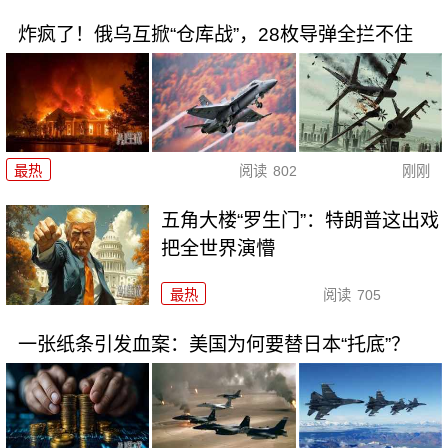
炸疯了！俄乌互掀“仓库战”，28枚导弹全拦不住
最热
阅读
802
刚刚
五角大楼“罗生门”：特朗普这出戏
把全世界演懵
最热
阅读
705
一张纸条引发血案：美国为何要替日本“托底”？