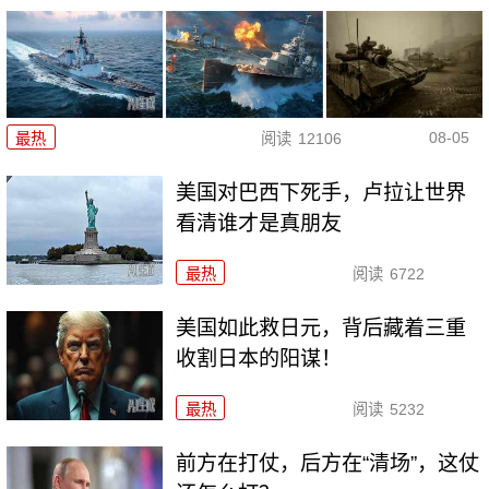
08-05
最热
阅读
12106
美国对巴西下死手，卢拉让世界
看清谁才是真朋友
最热
阅读
6722
美国如此救日元，背后藏着三重
收割日本的阳谋！
最热
阅读
5232
前方在打仗，后方在“清场”，这仗