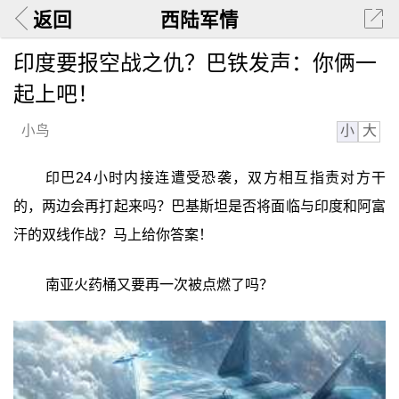
返回
西陆军情
印度要报空战之仇？巴铁发声：你俩一
起上吧！
小
大
小鸟
印巴24小时内接连遭受恐袭，双方相互指责对方干
的，两边会再打起来吗？巴基斯坦是否将面临与印度和阿富
汗的双线作战？马上给你答案！
南亚火药桶又要再一次被点燃了吗？