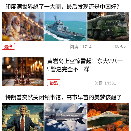
印度满世界绕了一大圈，最后发现还是中国好？
08-05
最热
阅读
11714
黄岩岛上空惊雷起！东大\"八一
\"警巡完全不一样
最热
阅读
14331
特朗普突然关闭领事馆，高市早苗的美梦该醒了