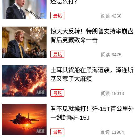
还怎么打？
最热
阅读
4260
惊天大反转！特朗普支持率崩盘
背后竟藏致命一击
最热
阅读
6475
土耳其货船在黑海遭袭，泽连斯
基又惹了大麻烦
最热
阅读
15013
看不见就挨打！歼-15T百公里外
一剑封喉F-15J
最热
阅读
11904