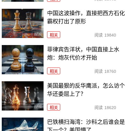
中国这波操作，直接把西方石化
霸权打出了原形
相关
阅读
19840
菲律宾告洋状，中国直接上水
炮：炮灰代价才开始
相关
阅读
18760
美国最狠的反华鹰派，怎么访个
华还委屈上了？
相关
阅读
18620
巴铁横扫海湾：沙科之后谁会是
下一个？美国懵了