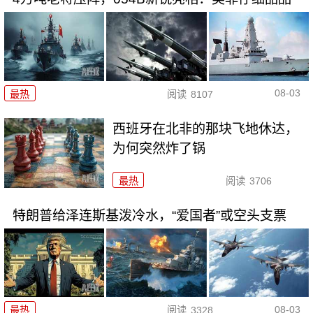
08-03
最热
阅读
8107
西班牙在北非的那块飞地休达，
为何突然炸了锅
最热
阅读
3706
特朗普给泽连斯基泼冷水，“爱国者”或空头支票
08-03
最热
阅读
3328