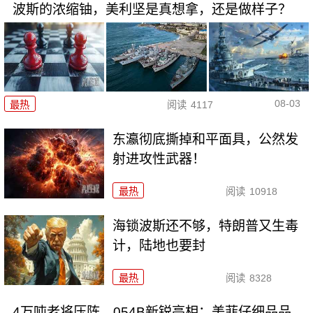
波斯的浓缩铀，美利坚是真想拿，还是做样子？
08-03
最热
阅读
4117
东瀛彻底撕掉和平面具，公然发
射进攻性武器！
最热
阅读
10918
海锁波斯还不够，特朗普又生毒
计，陆地也要封
最热
阅读
8328
4万吨老将压阵，054B新锐亮相：美菲仔细品品