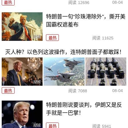
08-04
最热
阅读
12696
特朗普一句“珍珠港除外”，撕开美
国霸权遮羞布
最热
阅读
11625
灭人种？以色列这波操作，连特朗普面子都敢踩！
08-04
最热
阅读
7088
特朗普刚说要谈判，伊朗又是反
手就是一巴掌！
最热
阅读
5941