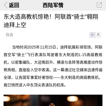
返回
西陆军情
东大造高教机惊艳！阿联酋“骑士”翱翔
迪拜上空
小
大
自由
当地时间2025年11月15日，迪拜航展彩排现场，阿联
酋空军“骑士”飞行表演队驾驶着东大制造的L‑15高级教练
机，以密集编队、大迎角跃升、横滚与急转等高难度动作惊
艳亮相，直接投入空中表演。这一幕通过社交媒体迅速传遍
全球，让各国军事爱好者惊叹——东大制造的高级教练机，
竟已悄然进入中东顶尖表演队的机库。