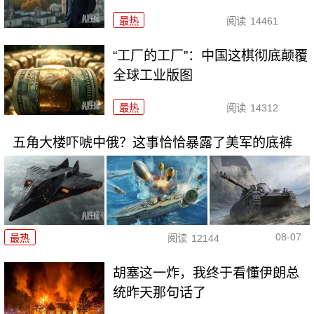
最热
阅读
14461
“工厂的工厂”：中国这棋彻底颠覆
全球工业版图
最热
阅读
14312
五角大楼吓唬中俄？这事恰恰暴露了美军的底裤
08-07
最热
阅读
12144
胡塞这一炸，我终于看懂伊朗总
统昨天那句话了