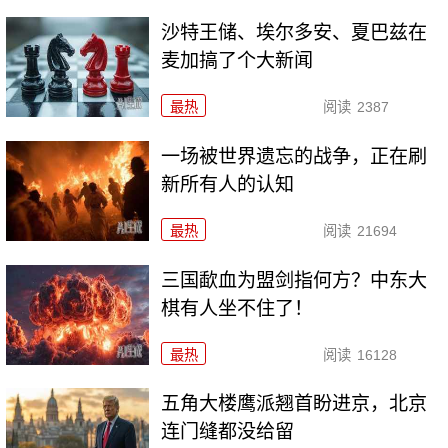
沙特王储、埃尔多安、夏巴兹在
麦加搞了个大新闻
最热
阅读
2387
一场被世界遗忘的战争，正在刷
新所有人的认知
最热
阅读
21694
三国歃血为盟剑指何方？中东大
棋有人坐不住了！
最热
阅读
16128
五角大楼鹰派翘首盼进京，北京
连门缝都没给留