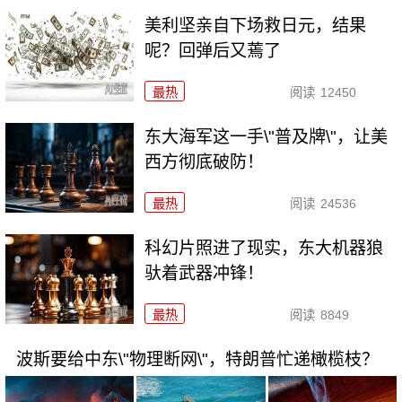
美利坚亲自下场救日元，结果
呢？回弹后又蔫了
最热
阅读
12450
东大海军这一手\"普及牌\"，让美
西方彻底破防！
最热
阅读
24536
科幻片照进了现实，东大机器狼
驮着武器冲锋！
最热
阅读
8849
波斯要给中东\"物理断网\"，特朗普忙递橄榄枝？