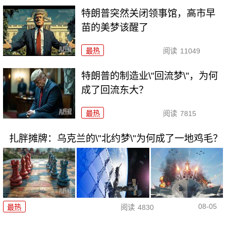
特朗普突然关闭领事馆，高市早
苗的美梦该醒了
最热
阅读
11049
特朗普的制造业\"回流梦\"，为何
成了回流东大？
最热
阅读
7815
扎胖摊牌：乌克兰的\"北约梦\"为何成了一地鸡毛？
08-05
最热
阅读
4830