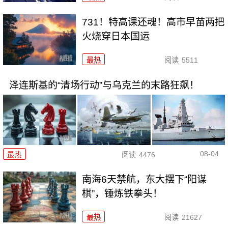
731！特高课还魂！高市早苗两把
火烧穿日本国运
最热
阅读
5511
泽连斯基的“清场行动”与乌克兰的末路狂飙！
08-04
最热
阅读
4476
南海6天禁航，东大摆下“阳谋
棋”，锤炼铁拳头！
最热
阅读
21627