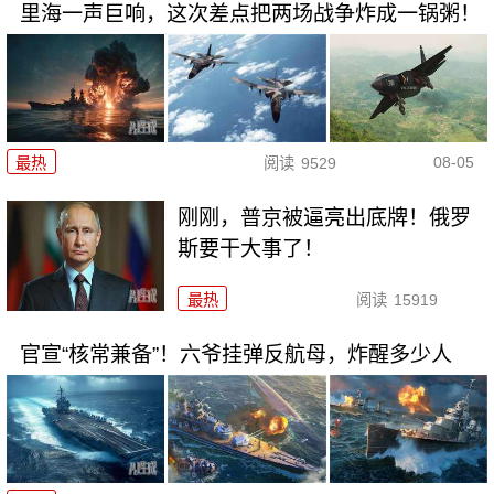
里海一声巨响，这次差点把两场战争炸成一锅粥！
08-05
最热
阅读
9529
刚刚，普京被逼亮出底牌！俄罗
斯要干大事了！
最热
阅读
15919
官宣“核常兼备”！六爷挂弹反航母，炸醒多少人