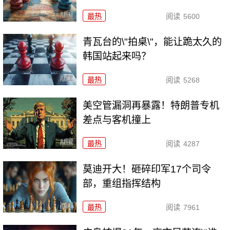
最热
阅读
5600
青瓦台的\"拍桌\"，能让跪太久的
韩国站起来吗？
最热
阅读
5268
美空管漏洞再暴露！特朗普专机
差点与客机撞上
最热
阅读
4287
莫迪开大！砸碎印军17个司令
部，重组指挥结构
最热
阅读
7961