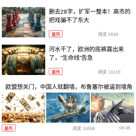
删去28字，扩军一整本！高市的
把戏骗不了东大
最热
阅读
5593
河水干了，欧洲的底裤露出来
了，“生命线”告急
最热
阅读
11119
欧盟想关门，中国人就翻墙，布鲁塞尔被逼到墙角
08-05
最热
阅读
16556