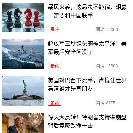
暴风来袭，这局决不能输，想赢
一定要和中国联手
最热
阅读
15068
解放军五秒镜头颠覆太平洋！美
军最后安全区没了
最热
阅读
13866
美国对巴西下死手，卢拉让世界
看清谁才是真朋友
最热
阅读
8175
惊天大反转！特朗普支持率崩盘
背后竟藏致命一击