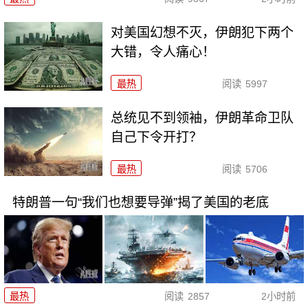
对美国幻想不灭，伊朗犯下两个
大错，令人痛心！
最热
阅读
5997
总统见不到领袖，伊朗革命卫队
自己下令开打？
最热
阅读
5706
特朗普一句“我们也想要导弹”揭了美国的老底
最热
阅读
2857
2小时前