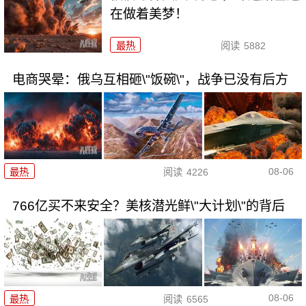
在做着美梦！
最热
阅读
5882
电商哭晕：俄乌互相砸\"饭碗\"，战争已没有后方
08-06
最热
阅读
4226
766亿买不来安全？美核潜光鲜\"大计划\"的背后
08-06
最热
阅读
6565