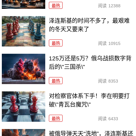
最热
阅读
12388
泽连斯基的时间不多了，最艰难
的冬天又要来了
最热
阅读
10915
125万还是5万？俄乌战损数字背
后的\"三国杀\"
最热
阅读
8353
对检察官体系下手！李在明要打
破\"青瓦台魔咒\"
最热
阅读
6433
被俄导弹天天“洗地”，泽连斯基还