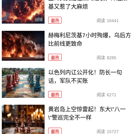
基又惹了大麻烦
最热
阅读
16441
赫梅利尼茨基7小时殉爆，乌后方
比前线更致命
最热
阅读
8285
以色列内讧公开化！防长一句
话，军队不买账
最热
阅读
6271
黄岩岛上空惊雷起！东大\"八一
\"警巡完全不一样
最热
阅读
15727