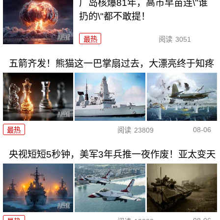
广岛核爆81年，高市早苗连\"谁
扔的\"都不敢提！
最热
阅读
3051
五箭齐发！熊猫这一巴掌扇过去，大漂亮终于知疼
08-06
最热
阅读
23809
央视短短5秒钟，美军3年兵推一夜作废！亚太变天