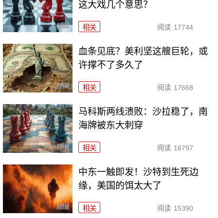
这大戏几个意思？
相关
阅读
17744
血条见底？美利坚这艘巨轮，或
许撑不了多久了
相关
阅读
17668
马科斯两线溃败：沙拉稳了，南
海牌被东大刺穿
相关
阅读
16797
中东一触即发！沙特到生死边
缘，美国的饵太大了
相关
阅读
15390