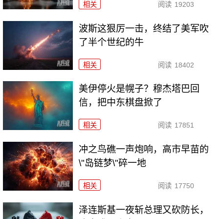
相关
阅读
19203
波斯这狠厉一击，终结了美军吹
了半个世纪的牛
相关
阅读
18402
美伊停火是幌子？穆杰塔巴回
信，把中东棋盘掀了
相关
阅读
17851
冲之鸟礁一声炮响，高市早苗的
\"岛链梦\"碎一地
相关
阅读
17750
泽连斯基一夜斩总理又砍防长，