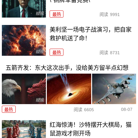
\"铜牌军备竞赛\"
最热
阅读
9991
美利坚一场电子战演习，把自家
救护机送了命！
最热
阅读
8731
五箭齐发：东大这次出手，没给美方留半点幻想
08-07
最热
阅读
6605
红海惊涛！沙特摆开大棋局，猫
鼠游戏才刚开场