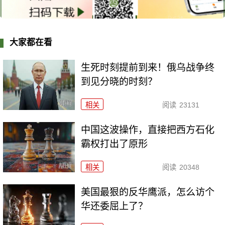
大家都在看
生死时刻提前到来！俄乌战争终
到见分晓的时刻？
相关
阅读
23131
中国这波操作，直接把西方石化
霸权打出了原形
相关
阅读
20348
美国最狠的反华鹰派，怎么访个
华还委屈上了？