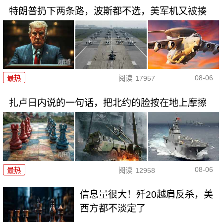
特朗普扔下两条路，波斯都不选，美军机又被揍
08-06
最热
阅读
17957
扎卢日内说的一句话，把北约的脸按在地上摩擦
08-06
最热
阅读
12958
信息量很大！歼20越肩反杀，美
西方都不淡定了