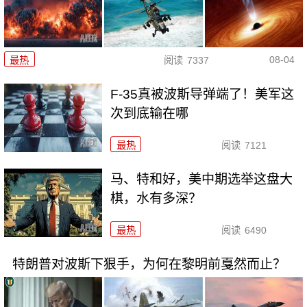
08-04
最热
阅读
7337
F-35真被波斯导弹端了！美军这
次到底输在哪
最热
阅读
7121
马、特和好，美中期选举这盘大
棋，水有多深？
最热
阅读
6490
特朗普对波斯下狠手，为何在黎明前戛然而止？