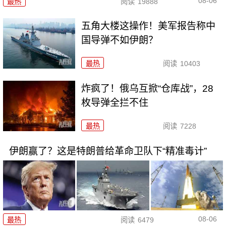
08-06
最热
阅读
19888
五角大楼这操作！美军报告称中
国导弹不如伊朗？
最热
阅读
10403
炸疯了！俄乌互掀“仓库战”，28
枚导弹全拦不住
最热
阅读
7228
伊朗赢了？这是特朗普给革命卫队下“精准毒计”
08-06
最热
阅读
6479