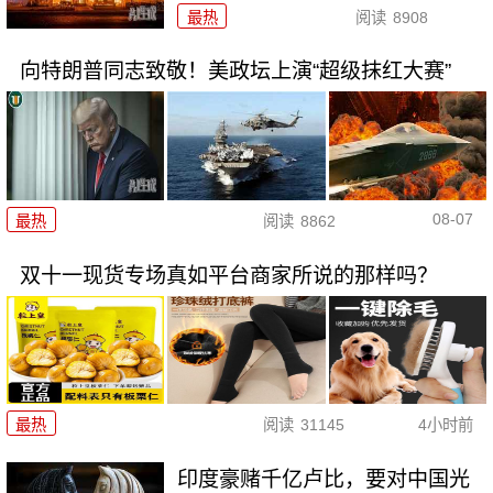
最热
阅读
8908
向特朗普同志致敬！美政坛上演“超级抹红大赛”
08-07
最热
阅读
8862
双十一现货专场真如平台商家所说的那样吗？
最热
阅读
31145
4小时前
印度豪赌千亿卢比，要对中国光