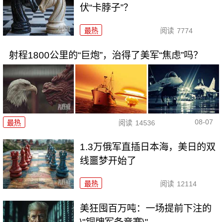
伏“卡脖子”？
最热
阅读
7774
射程1800公里的“巨炮”，治得了美军“焦虑”吗？
08-07
最热
阅读
14536
1.3万俄军直插日本海，美日的双
线噩梦开始了
最热
阅读
12114
美狂囤百万吨：一场提前下注的