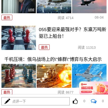
08-04
最热
阅读
4714
055要迎来最强对手？东瀛万吨新
驱已上船台！
最热
阅读
11313
千机压境：俄乌战场上的\"蜂群\"博弈与东大启示
08-04
最热
阅读
8677
0
0
点评一下
算了不打了？特朗普这脚刹车，把全世界都晃吐了