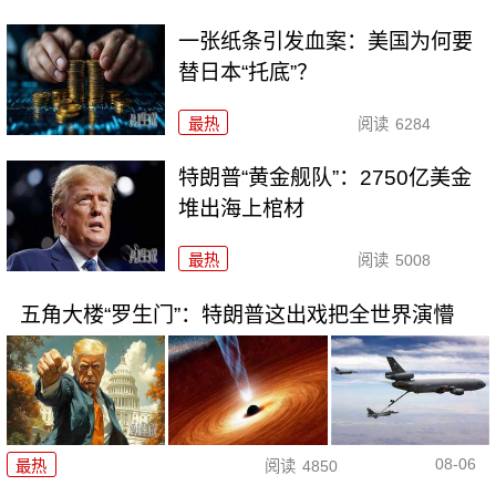
一张纸条引发血案：美国为何要
替日本“托底”？
最热
阅读
6284
特朗普“黄金舰队”：2750亿美金
堆出海上棺材
最热
阅读
5008
五角大楼“罗生门”：特朗普这出戏把全世界演懵
08-06
最热
阅读
4850