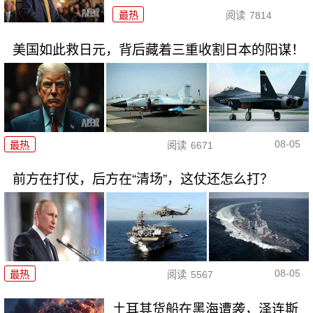
最热
阅读
7814
美国如此救日元，背后藏着三重收割日本的阳谋！
08-05
最热
阅读
6671
前方在打仗，后方在“清场”，这仗还怎么打？
08-05
最热
阅读
5567
土耳其货船在黑海遭袭，泽连斯