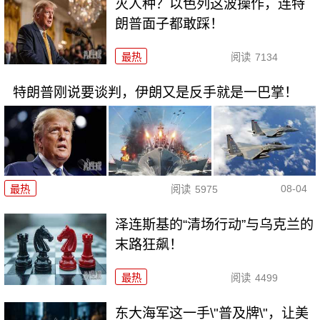
灭人种？以色列这波操作，连特
朗普面子都敢踩！
最热
阅读
7134
特朗普刚说要谈判，伊朗又是反手就是一巴掌！
08-04
最热
阅读
5975
泽连斯基的“清场行动”与乌克兰的
末路狂飙！
最热
阅读
4499
东大海军这一手\"普及牌\"，让美