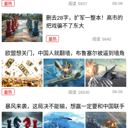
08-06
最热
阅读
5937
删去28字，扩军一整本！高市的
把戏骗不了东大
最热
阅读
5640
欧盟想关门，中国人就翻墙，布鲁塞尔被逼到墙角
08-05
最热
阅读
16630
暴风来袭，这局决不能输，想赢一定要和中国联手