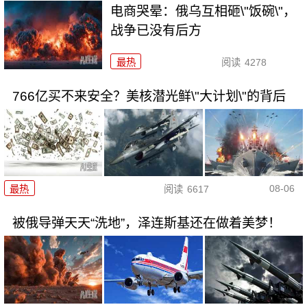
电商哭晕：俄乌互相砸\"饭碗\"，
战争已没有后方
最热
阅读
4278
766亿买不来安全？美核潜光鲜\"大计划\"的背后
08-06
最热
阅读
6617
被俄导弹天天“洗地”，泽连斯基还在做着美梦！