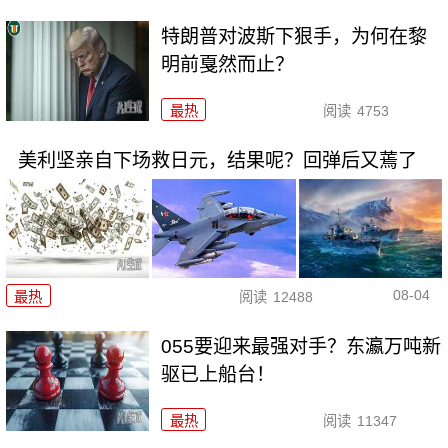
特朗普对波斯下狠手，为何在黎
明前戛然而止？
最热
阅读
4753
美利坚亲自下场救日元，结果呢？回弹后又蔫了
08-04
最热
阅读
12488
055要迎来最强对手？东瀛万吨新
驱已上船台！
最热
阅读
11347