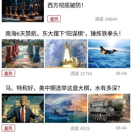
西方彻底破防！
最热
阅读
24644
南海6天禁航，东大摆下“阳谋棋”，锤炼铁拳头！
08-04
最热
阅读
21724
马、特和好，美中期选举这盘大棋，水有多深？
08-04
最热
阅读
6525