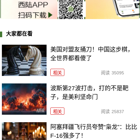
大家都在看
美国对盟友捅刀！中国这步棋，
全世界都看傻了
相关
阅读
35095
波斯第27波打击，打的不是靶
子，是美利坚命门
相关
阅读
25837
阿塞拜疆飞行员夸赞“枭龙”：比比
F-16强多了！