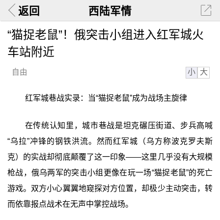
返回
西陆军情
“猫捉老鼠”！俄突击小组进入红军城火
车站附近
小
大
自由
红军城巷战实录：当“猫捉老鼠”成为战场主旋律
在传统认知里，城市巷战是坦克碾压街道、步兵高喊
“乌拉”冲锋的钢铁洪流。然而红军城（乌方称波克罗夫斯
克）的实战却彻底颠覆了这一印象——这里几乎没有大规模
枪战，俄乌两军的突击小组更像在玩一场“猫捉老鼠”的死亡
游戏。双方小心翼翼地窥探对方位置，却极少主动突击，转
而依靠报点战术在无声中掌控战场。