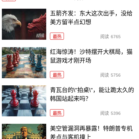
五箭齐发：东大这次出手，没给
美方留半点幻想
最热
阅读
6765
红海惊涛！沙特摆开大棋局，猫
鼠游戏才刚开场
最热
阅读
5756
青瓦台的\"拍桌\"，能让跪太久的
韩国站起来吗？
最热
阅读
5396
美空管漏洞再暴露！特朗普专机
差点与客机撞上