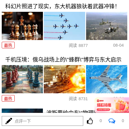
科幻片照进了现实，东大机器狼驮着武器冲锋！
08-04
最热
阅读
8877
千机压境：俄乌战场上的\"蜂群\"博弈与东大启示
08-04
最热
阅读
8731
波斯要给中东\"物理断网\"，特朗
普忙递橄榄枝？
0
0
点评一下