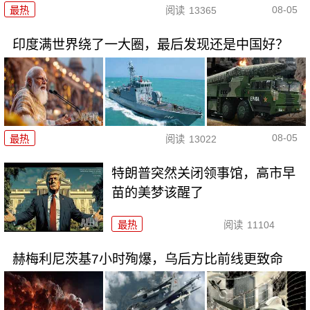
08-05
最热
阅读
13365
印度满世界绕了一大圈，最后发现还是中国好？
08-05
最热
阅读
13022
特朗普突然关闭领事馆，高市早
苗的美梦该醒了
最热
阅读
11104
赫梅利尼茨基7小时殉爆，乌后方比前线更致命