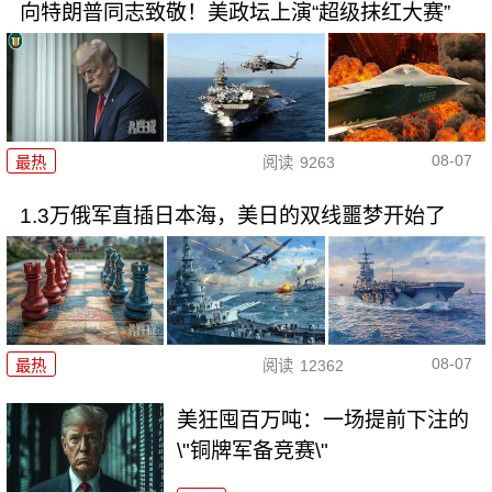
向特朗普同志致敬！美政坛上演“超级抹红大赛”
08-07
最热
阅读
9263
1.3万俄军直插日本海，美日的双线噩梦开始了
08-07
最热
阅读
12362
美狂囤百万吨：一场提前下注的
\"铜牌军备竞赛\"