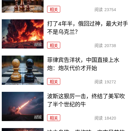
相关
阅读
23754
打了4年半，俄回过神，最大对手
不是乌克兰？
相关
阅读
20738
菲律宾告洋状，中国直接上水
炮：炮灰代价才开始
相关
阅读
19272
波斯这狠厉一击，终结了美军吹
了半个世纪的牛
相关
阅读
18420