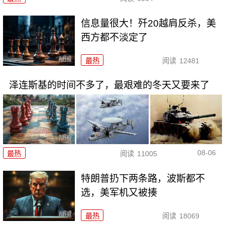
信息量很大！歼20越肩反杀，美
西方都不淡定了
最热
阅读
12481
泽连斯基的时间不多了，最艰难的冬天又要来了
08-06
最热
阅读
11005
特朗普扔下两条路，波斯都不
选，美军机又被揍
最热
阅读
18069