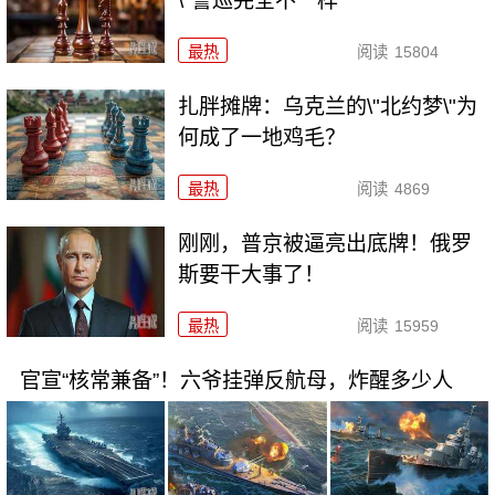
\"警巡完全不一样
最热
阅读
15804
扎胖摊牌：乌克兰的\"北约梦\"为
何成了一地鸡毛？
最热
阅读
4869
刚刚，普京被逼亮出底牌！俄罗
斯要干大事了！
最热
阅读
15959
官宣“核常兼备”！六爷挂弹反航母，炸醒多少人