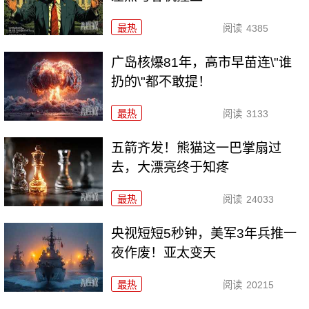
最热
阅读
4385
广岛核爆81年，高市早苗连\"谁
扔的\"都不敢提！
最热
阅读
3133
五箭齐发！熊猫这一巴掌扇过
去，大漂亮终于知疼
最热
阅读
24033
央视短短5秒钟，美军3年兵推一
夜作废！亚太变天
最热
阅读
20215