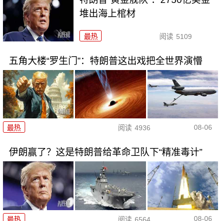
堆出海上棺材
最热
阅读
5109
五角大楼“罗生门”：特朗普这出戏把全世界演懵
08-06
最热
阅读
4936
伊朗赢了？这是特朗普给革命卫队下“精准毒计”
08-06
最热
阅读
6564