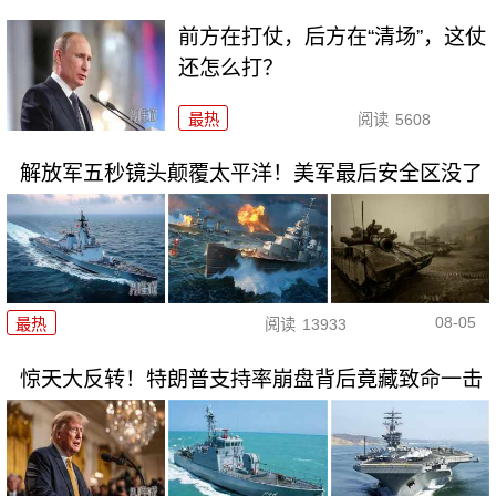
前方在打仗，后方在“清场”，这仗
还怎么打？
最热
阅读
5608
解放军五秒镜头颠覆太平洋！美军最后安全区没了
08-05
最热
阅读
13933
惊天大反转！特朗普支持率崩盘背后竟藏致命一击