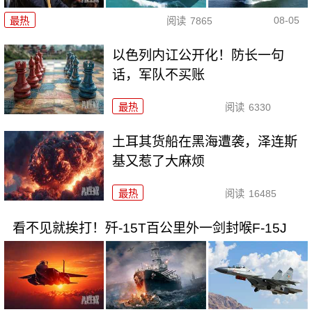
08-05
最热
阅读
7865
以色列内讧公开化！防长一句
话，军队不买账
最热
阅读
6330
土耳其货船在黑海遭袭，泽连斯
基又惹了大麻烦
最热
阅读
16485
看不见就挨打！歼-15T百公里外一剑封喉F-15J