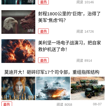
最热
阅读
10146
射程1800公里的“巨炮”，治得了
美军“焦虑”吗？
最热
阅读
14726
美利坚一场电子战演习，把自家
救护机送了命！
最热
阅读
8914
莫迪开大！砸碎印军17个司令部，重组指挥结构
08-07
最热
阅读
8058