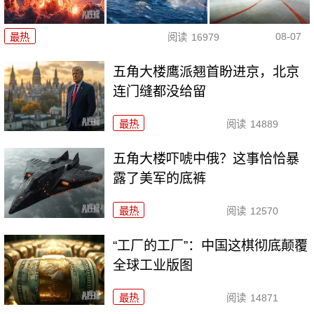
08-07
最热
阅读
16979
五角大楼鹰派翘首盼进京，北京
连门缝都没给留
最热
阅读
14889
五角大楼吓唬中俄？这事恰恰暴
露了美军的底裤
最热
阅读
12570
“工厂的工厂”：中国这棋彻底颠覆
全球工业版图
最热
阅读
14871