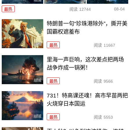
08-04
最热
阅读
12744
特朗普一句“珍珠港除外”，撕开美
国霸权遮羞布
最热
阅读
11667
里海一声巨响，这次差点把两场
战争炸成一锅粥！
最热
阅读
9566
731！特高课还魂！高市早苗两把
火烧穿日本国运
最热
阅读
5553