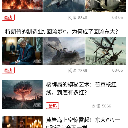
08-05
最热
阅读
8346
特朗普的制造业\"回流梦\"，为何成了回流东大？
08-05
最热
阅读
7859
核牌局的模糊艺术：普京核红
线，到底有多红？
最热
阅读
5066
黄岩岛上空惊雷起！东大\"八一