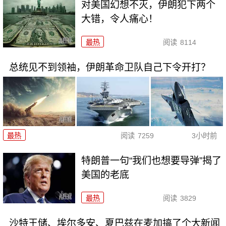
对美国幻想不灭，伊朗犯下两个
大错，令人痛心！
最热
阅读
8114
总统见不到领袖，伊朗革命卫队自己下令开打？
最热
阅读
7259
3小时前
特朗普一句“我们也想要导弹”揭了
美国的老底
最热
阅读
3829
沙特王储、埃尔多安、夏巴兹在麦加搞了个大新闻