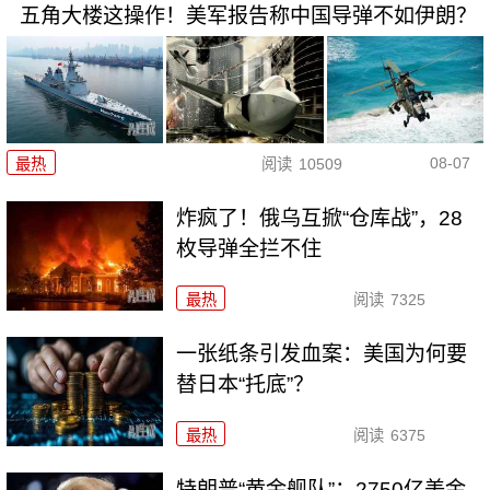
五角大楼这操作！美军报告称中国导弹不如伊朗？
08-07
最热
阅读
10509
炸疯了！俄乌互掀“仓库战”，28
枚导弹全拦不住
最热
阅读
7325
一张纸条引发血案：美国为何要
替日本“托底”？
最热
阅读
6375
特朗普“黄金舰队”：2750亿美金