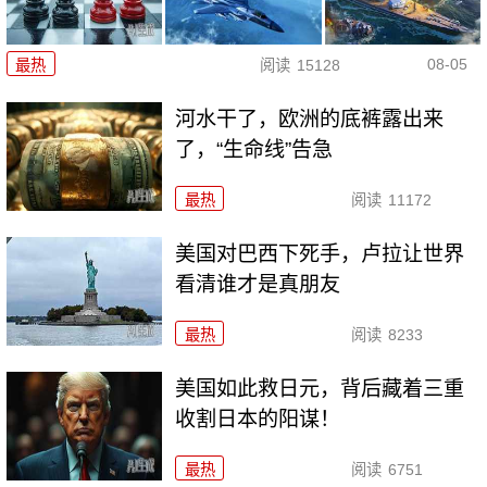
08-05
最热
阅读
15128
河水干了，欧洲的底裤露出来
了，“生命线”告急
最热
阅读
11172
美国对巴西下死手，卢拉让世界
看清谁才是真朋友
最热
阅读
8233
美国如此救日元，背后藏着三重
收割日本的阳谋！
最热
阅读
6751