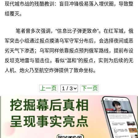
现代城市战的残酷教训：盲目冲锋极易落入埋伏圈，导致整
组覆灭。
笔者曾多次强调，‍“信息比子弹更致命”‍。在红军城，俄
军突击小组通过报点摸清乌军守军分布后，会选择夜间或恶
劣天气下渗透；乌军同样依靠报点预判俄军路线，提前布设
反坦克地雷与狙击位。看似“温和”的报点，实则为后续的无
人机、炮火乃至航空炸弹提供了致命坐标。
上一页
下一页