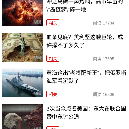
冲之鸟礁一声炮响，高市早苗的
\"岛链梦\"碎一地
相关
阅读
17784
血条见底？美利坚这艘巨轮，或
许撑不了多久了
相关
阅读
17695
黄海这出“老将配新王”，把俄罗斯
海军看沉默了
相关
阅读
16506
3次当众点名美国：东大在联合国
替中东讨公道