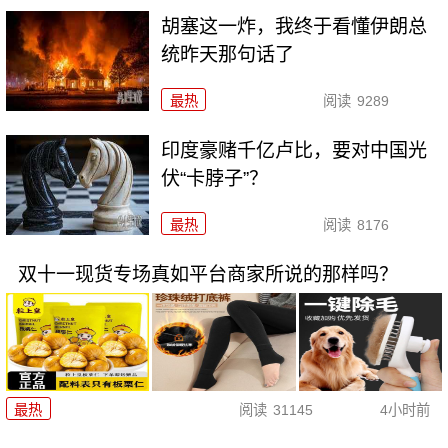
胡塞这一炸，我终于看懂伊朗总
统昨天那句话了
最热
阅读
9289
印度豪赌千亿卢比，要对中国光
伏“卡脖子”？
最热
阅读
8176
双十一现货专场真如平台商家所说的那样吗？
最热
阅读
31145
4小时前