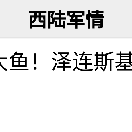
西陆军情
大鱼！泽连斯