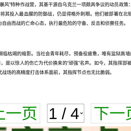
暴风”特种作战营，其基干源自乌克兰一项颇具争议的动员政策
将其投入最血腥的防御战，仍显得格外刺眼。他们被部署在北顿
和为自由而战的亡命心态，执行最危险的守备、反击和侦察任务。
临枯竭的缩影。当社会青年耗尽，预备役疲惫，唯有监狱高墙内
，是以惊人的伤亡为代价换来的“顽强”名声。如今，其指挥部被
现代战场的高精度打击体系面前，其指挥节点也无比脆弱。
上一页
下一