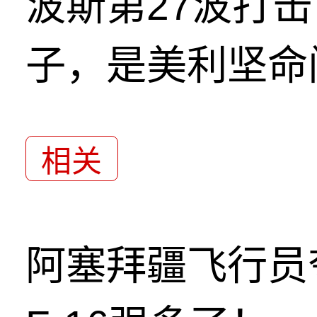
波斯第27波打
子，是美利坚命
相关
阿塞拜疆飞行员