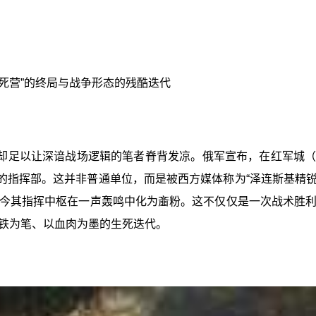
死营”的终局与战争形态的残酷迭代
却足以让深谙战场逻辑的笔者脊背发凉。俄军宣布，在红军城（
营的指挥部。这并非普通单位，而是被西方媒体称为“泽连斯基精锐
今其指挥中枢在一声轰鸣中化为齑粉。这不仅仅是一次战术胜
铁为笔、以血肉为墨的生死迭代。