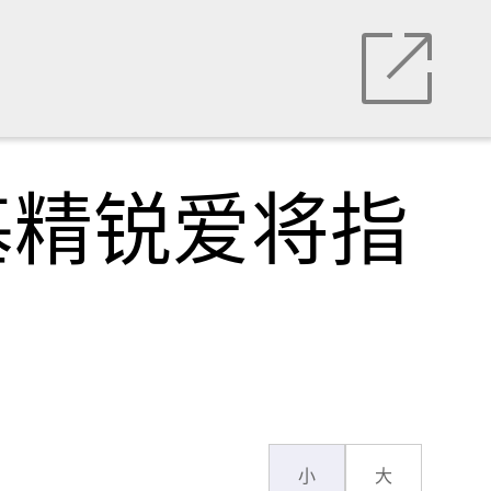
基精锐爱将指
小
大