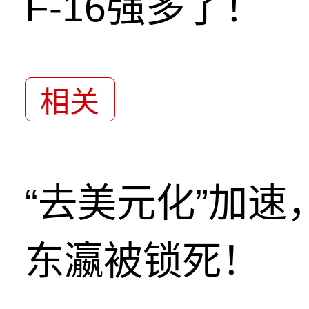
F-16强多了！
相关
“去美元化”加
东瀛被锁死！