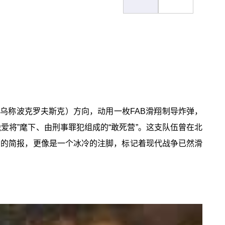
乌称波克罗夫斯克）方向，动用一枚FAB滑翔制导炸弹，
爱将”麾下、由刑事罪犯组成的“敢死营”。这支队伍曾在北
利的简报，更像是一个冰冷的注脚，标记着现代战争已然滑