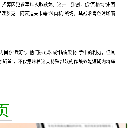
：招募囚犯参军以换取赦免。这并非独创，俄“瓦格纳”集团
涅茨克、阿瓦迪夫卡等“绞肉机”战场，其战术角色清晰而
尚存“兵源”。他们被包装成“精锐爱将”手中的利刃，但其
“斩首”，不仅意味着这支特殊部队的作战效能短期内将瘫
页