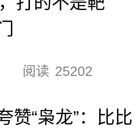
击，打的不是靶
门
阅读
25202
夸赞“枭龙”：比比