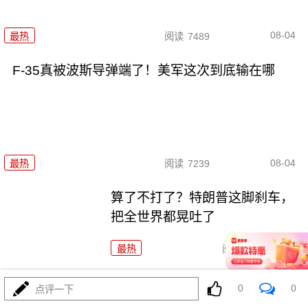
08-04
最热
阅读
7489
F-35真被波斯导弹端了！美军这次到底输在哪
08-04
最热
阅读
7239
算了不打了？特朗普这脚刹车，
把全世界都晃吐了
最热
阅读
16155
一张图让印度陷入死寂，五枚金
0
0
点评一下
牌背后的终极真相