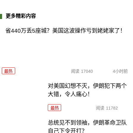
更多精彩内容
省440万丢5座城？美国这波操作亏到姥姥家了！
最热
阅读
17040
4小时前
对美国幻想不灭，伊朗犯下两个
大错，令人痛心！
最热
阅读
11782
总统见不到领袖，伊朗革命卫队
自己下令开打？