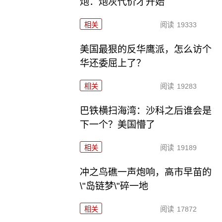
炮：炮灰代价才开始
相关
阅读
19333
美国最狠的反华鹰派，怎么访个
华还委屈上了？
相关
阅读
19283
巴铁横扫海湾：沙科之后谁会是
下一个？美国懵了
相关
阅读
19189
冲之鸟礁一声炮响，高市早苗的
\"岛链梦\"碎一地
相关
阅读
17872