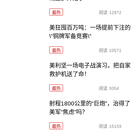
最热
阅读
12872
美狂囤百万吨：一场提前下注的
\"铜牌军备竞赛\"
最热
阅读
10571
美利坚一场电子战演习，把自家
救护机送了命！
最热
阅读
9354
射程1800公里的“巨炮”，治得了
美军“焦虑”吗？
最热
阅读
15159