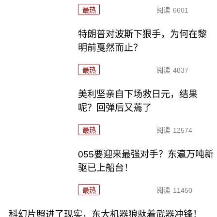
最热
阅读
6601
特朗普对波斯下狠手，为何在黎
明前戛然而止？
最热
阅读
4837
美利坚亲自下场救日元，结果
呢？回弹后又蔫了
最热
阅读
12574
055要迎来最强对手？东瀛万吨新
驱已上船台！
最热
阅读
11450
科幻片照进了现实，东大机器狼驮着武器冲锋！