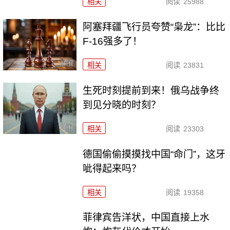
相关
阅读
25988
阿塞拜疆飞行员夸赞“枭龙”：比比
F-16强多了！
相关
阅读
23831
生死时刻提前到来！俄乌战争终
到见分晓的时刻？
相关
阅读
23303
德国偷偷摸摸找中国“命门”，这牙
呲得起来吗？
相关
阅读
19358
菲律宾告洋状，中国直接上水