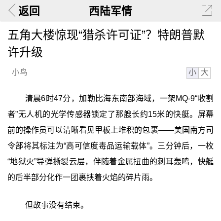
返回
西陆军情
五角大楼惊现“猎杀许可证”？特朗普默
许升级
小
大
小鸟
清晨6时47分，加勒比海东南部海域，一架MQ-9“收割
者”无人机的光学传感器锁定了那艘长约15米的快艇。屏幕
前的操作员可以清晰看见甲板上堆积的包裹——美国南方司
令部将其标注为“高可信度毒品运输载体”。三分钟后，一枚
“地狱火”导弹撕裂云层，伴随着金属扭曲的刺耳轰鸣，快艇
的后半部分化作一团裹挟着火焰的碎片雨。
但故事没有结束。