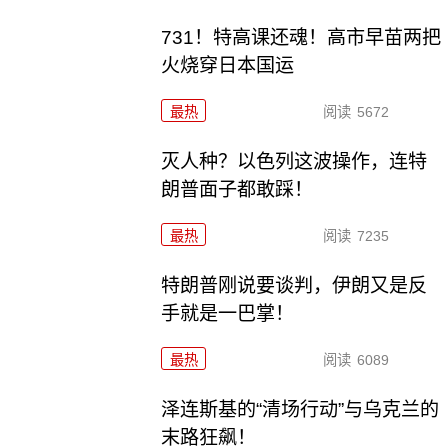
731！特高课还魂！高市早苗两把
火烧穿日本国运
最热
阅读
5672
灭人种？以色列这波操作，连特
朗普面子都敢踩！
最热
阅读
7235
特朗普刚说要谈判，伊朗又是反
手就是一巴掌！
最热
阅读
6089
泽连斯基的“清场行动”与乌克兰的
末路狂飙！