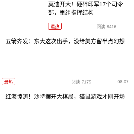
莫迪开大！砸碎印军17个司令
部，重组指挥结构
最热
阅读
8416
五箭齐发：东大这次出手，没给美方留半点幻想
08-07
最热
阅读
7175
红海惊涛！沙特摆开大棋局，猫鼠游戏才刚开场