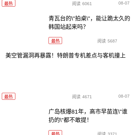
08-07
最热
阅读
6061
青瓦台的\"拍桌\"，能让跪太久的
韩国站起来吗？
最热
阅读
5687
美空管漏洞再暴露！特朗普专机差点与客机撞上
08-07
最热
阅读
4671
广岛核爆81年，高市早苗连\"谁
扔的\"都不敢提！
最热
阅读
3371