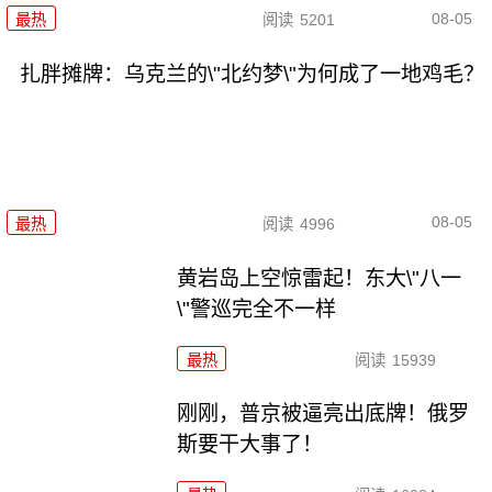
08-05
最热
阅读
5201
扎胖摊牌：乌克兰的\"北约梦\"为何成了一地鸡毛？
08-05
最热
阅读
4996
黄岩岛上空惊雷起！东大\"八一
\"警巡完全不一样
最热
阅读
15939
刚刚，普京被逼亮出底牌！俄罗
斯要干大事了！