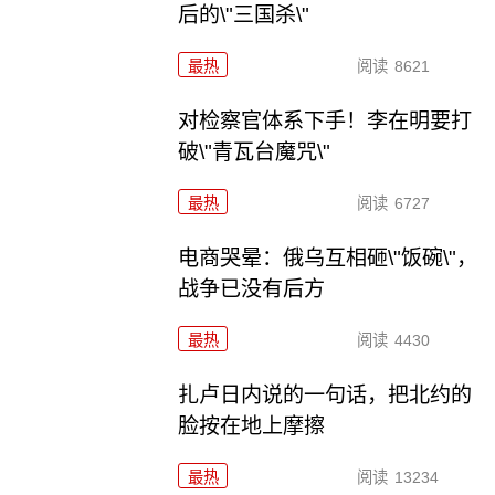
后的\"三国杀\"
最热
阅读
8621
对检察官体系下手！李在明要打
破\"青瓦台魔咒\"
最热
阅读
6727
电商哭晕：俄乌互相砸\"饭碗\"，
战争已没有后方
最热
阅读
4430
扎卢日内说的一句话，把北约的
脸按在地上摩擦
最热
阅读
13234