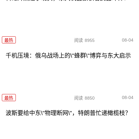
08-04
最热
阅读
8955
千机压境：俄乌战场上的\"蜂群\"博弈与东大启示
08-04
最热
阅读
8850
波斯要给中东\"物理断网\"，特朗普忙递橄榄枝？