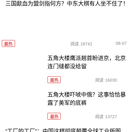
三国歃血为盟剑指何方？中东大棋有人坐不住了！
08-07
最热
阅读
18742
五角大楼鹰派翘首盼进京，北京
连门缝都没给留
最热
阅读
16030
五角大楼吓唬中俄？这事恰恰暴
露了美军的底裤
最热
阅读
13727
“工厂的工厂”：中国这棋彻底颠覆全球工业版图