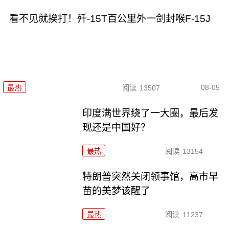
看不见就挨打！歼-15T百公里外一剑封喉F-15J
08-05
最热
阅读
13507
印度满世界绕了一大圈，最后发
现还是中国好？
最热
阅读
13154
特朗普突然关闭领事馆，高市早
苗的美梦该醒了
最热
阅读
11237