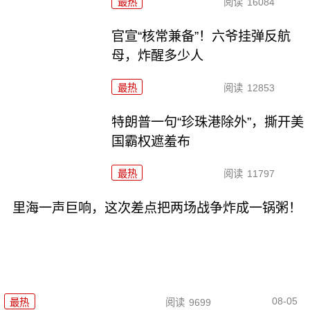
最热
阅读
16084
官宣“核常兼备”！六爷挂弹反航
母，炸醒多少人
最热
阅读
12853
特朗普一句“珍珠港除外”，撕开美
国霸权遮羞布
最热
阅读
11797
里海一声巨响，这次差点把两场战争炸成一锅粥！
08-05
最热
阅读
9699