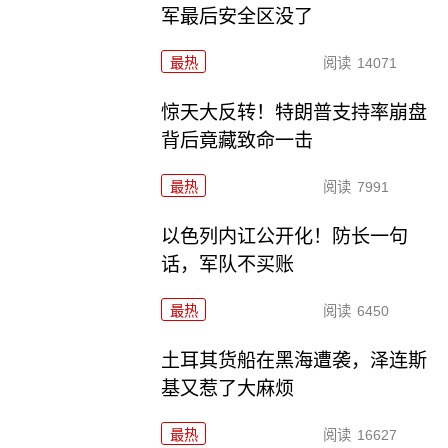
军最后安全区没了
最热
阅读
14071
惊天大反转！特朗普支持率崩盘
背后竟藏致命一击
最热
阅读
7991
以色列内讧公开化！防长一句
话，军队不买账
最热
阅读
6450
土耳其货船在黑海遭袭，泽连斯
基又惹了大麻烦
最热
阅读
16627