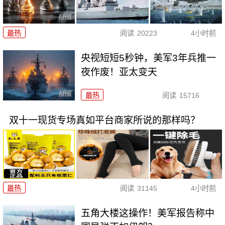
最热
阅读
20223
4小时前
央视短短5秒钟，美军3年兵推一
夜作废！亚太变天
最热
阅读
15716
双十一现货专场真如平台商家所说的那样吗？
最热
阅读
31145
4小时前
五角大楼这操作！美军报告称中