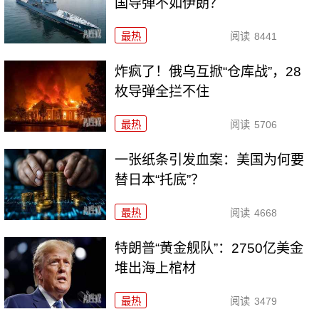
国导弹不如伊朗？
最热
阅读
8441
炸疯了！俄乌互掀“仓库战”，28
枚导弹全拦不住
最热
阅读
5706
一张纸条引发血案：美国为何要
替日本“托底”？
最热
阅读
4668
特朗普“黄金舰队”：2750亿美金
堆出海上棺材
最热
阅读
3479