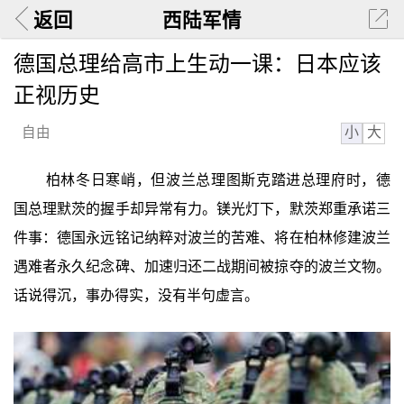
返回
西陆军情
德国总理给高市上生动一课：日本应该
正视历史
小
大
自由
柏林冬日寒峭，但波兰总理图斯克踏进总理府时，德
国总理默茨的握手却异常有力。镁光灯下，默茨郑重承诺三
件事：德国永远铭记纳粹对波兰的苦难、将在柏林修建波兰
遇难者永久纪念碑、加速归还二战期间被掠夺的波兰文物。
话说得沉，事办得实，没有半句虚言。