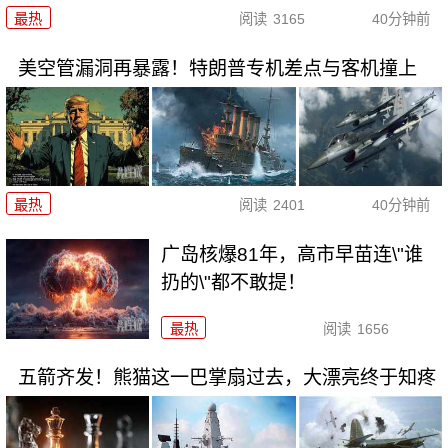
最热
阅读
3165
40分钟前
美空管漏洞再暴露！特朗普专机差点与客机撞上
最热
阅读
2401
40分钟前
广岛核爆81年，高市早苗连\"谁
扔的\"都不敢提！
最热
阅读
1656
五箭齐发！熊猫这一巴掌扇过去，大漂亮终于知疼