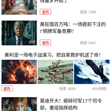
线噩梦开始了
最热
阅读
7085
美狂囤百万吨：一场提前下注的
\"铜牌军备竞赛\"
最热
阅读
5467
美利坚一场电子战演习，把自家救护机送了命！
最热
阅读
4550
40分钟前
莫迪开大！砸碎印军17个司令
部，重组指挥结构