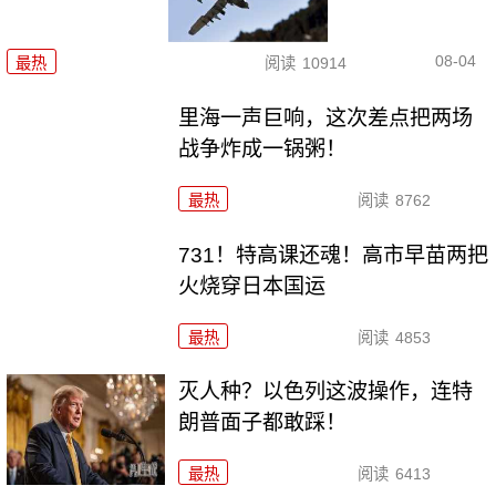
08-04
最热
阅读
10914
里海一声巨响，这次差点把两场
战争炸成一锅粥！
最热
阅读
8762
731！特高课还魂！高市早苗两把
火烧穿日本国运
最热
阅读
4853
灭人种？以色列这波操作，连特
朗普面子都敢踩！
最热
阅读
6413