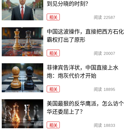
到见分晓的时刻？
相关
阅读
22587
中国这波操作，直接把西方石化
霸权打出了原形
相关
阅读
20007
菲律宾告洋状，中国直接上水
炮：炮灰代价才开始
相关
阅读
18895
美国最狠的反华鹰派，怎么访个
华还委屈上了？
相关
阅读
18833