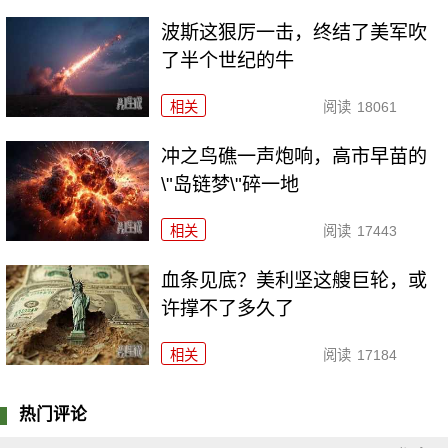
波斯这狠厉一击，终结了美军吹
了半个世纪的牛
相关
阅读
18061
冲之鸟礁一声炮响，高市早苗的
\"岛链梦\"碎一地
相关
阅读
17443
血条见底？美利坚这艘巨轮，或
许撑不了多久了
相关
阅读
17184
热门评论