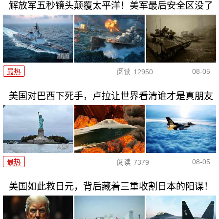
解放军五秒镜头颠覆太平洋！美军最后安全区没了
08-05
最热
阅读
12950
美国对巴西下死手，卢拉让世界看清谁才是真朋友
08-05
最热
阅读
7379
美国如此救日元，背后藏着三重收割日本的阳谋！