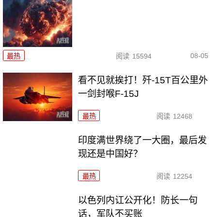
08-05
最热
阅读
15594
看不见就挨打！歼-15T百公里外
一剑封喉F-15J
最热
阅读
12468
印度满世界绕了一大圈，最后发
现还是中国好？
最热
阅读
12254
以色列内讧公开化！防长一句
话，军队不买账