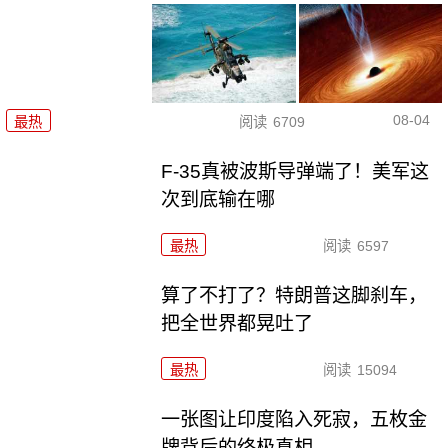
08-04
最热
阅读
6709
F-35真被波斯导弹端了！美军这
次到底输在哪
最热
阅读
6597
算了不打了？特朗普这脚刹车，
把全世界都晃吐了
最热
阅读
15094
一张图让印度陷入死寂，五枚金
牌背后的终极真相