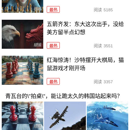
最热
阅读
5185
五箭齐发：东大这次出手，没给
美方留半点幻想
最热
阅读
3551
红海惊涛！沙特摆开大棋局，猫
鼠游戏才刚开场
最热
阅读
3357
青瓦台的\"拍桌\"，能让跪太久的韩国站起来吗？