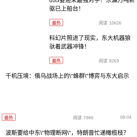
055要迎来最强对手？东瀛万吨新
驱已上船台！
最热
阅读
10626
科幻片照进了现实，东大机器狼
驮着武器冲锋！
最热
阅读
8269
千机压境：俄乌战场上的\"蜂群\"博弈与东大启示
08-04
最热
阅读
7989
波斯要给中东\"物理断网\"，特朗普忙递橄榄枝？