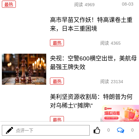
08-03
最热
阅读
4969
高市早苗又作妖！特高课卷土重
来，日本三重困境
最热
阅读
4365
央视：空警600横空出世，美航母
最强王牌失效
最热
阅读
23134
美利坚资源收割局：特朗普为何
对乌稀土\"摊牌\"
最热
阅读
10331
0
0
点评一下
普京不忍了！俄突破禁忌，猛轰