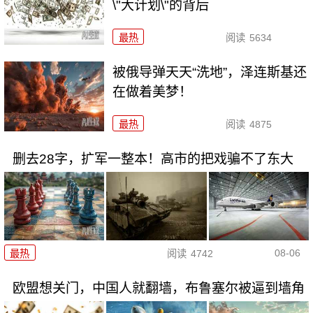
\"大计划\"的背后
最热
阅读
5634
被俄导弹天天“洗地”，泽连斯基还
在做着美梦！
最热
阅读
4875
删去28字，扩军一整本！高市的把戏骗不了东大
08-06
最热
阅读
4742
欧盟想关门，中国人就翻墙，布鲁塞尔被逼到墙角