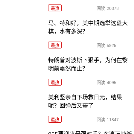
最热
阅读
20378
马、特和好，美中期选举这盘大
棋，水有多深？
最热
阅读
5925
特朗普对波斯下狠手，为何在黎
明前戛然而止？
最热
阅读
4095
美利坚亲自下场救日元，结果
呢？回弹后又蔫了
最热
阅读
11847