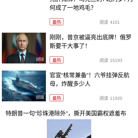
何成了一地鸡毛？
最热
阅读
4101
刚刚，普京被逼亮出底牌！俄罗
斯要干大事了！
最热
阅读
15193
官宣“核常兼备”！六爷挂弹反航
母，炸醒多少人
最热
阅读
11920
特朗普一句“珍珠港除外”，撕开美国霸权遮羞布