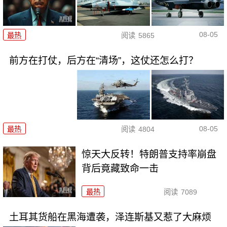
08-05
最热
阅读
5865
前方在打仗，后方在“清场”，这仗还怎么打？
08-05
最热
阅读
4804
惊天大反转！特朗普支持率崩盘
背后竟藏致命一击
最热
阅读
7089
土耳其货船在黑海遭袭，泽连斯基又惹了大麻烦