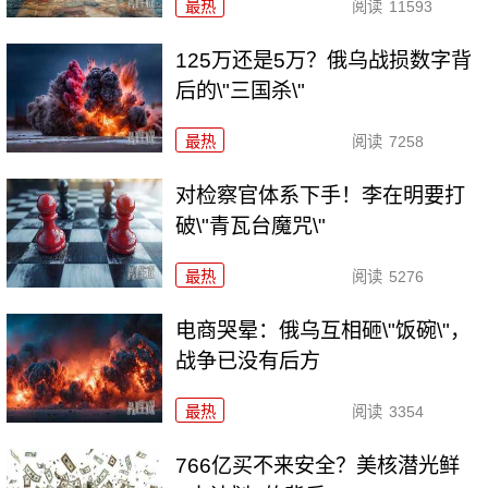
最热
阅读
11593
125万还是5万？俄乌战损数字背
后的\"三国杀\"
最热
阅读
7258
对检察官体系下手！李在明要打
破\"青瓦台魔咒\"
最热
阅读
5276
电商哭晕：俄乌互相砸\"饭碗\"，
战争已没有后方
最热
阅读
3354
766亿买不来安全？美核潜光鲜