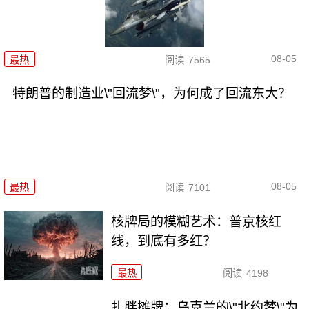
08-05
最热
阅读
7565
特朗普的制造业\"回流梦\"，为何成了回流东大？
08-05
最热
阅读
7101
核牌局的模糊艺术：普京核红
线，到底有多红？
最热
阅读
4198
扎胖摊牌：乌克兰的\"北约梦\"为