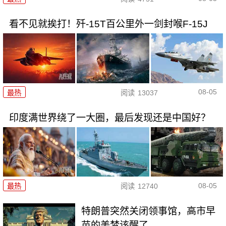
看不见就挨打！歼-15T百公里外一剑封喉F-15J
08-05
最热
阅读
13037
印度满世界绕了一大圈，最后发现还是中国好？
08-05
最热
阅读
12740
特朗普突然关闭领事馆，高市早
苗的美梦该醒了