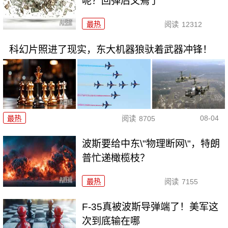
呢？回弹后又蔫了
最热
阅读
12312
科幻片照进了现实，东大机器狼驮着武器冲锋！
08-04
最热
阅读
8705
波斯要给中东\"物理断网\"，特朗
普忙递橄榄枝？
最热
阅读
7155
F-35真被波斯导弹端了！美军这
次到底输在哪