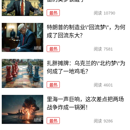
最热
阅读
10790
特朗普的制造业\"回流梦\"，为何
成了回流东大？
最热
阅读
7581
扎胖摊牌：乌克兰的\"北约梦\"为
何成了一地鸡毛？
最热
阅读
4601
里海一声巨响，这次差点把两场
战争炸成一锅粥！
最热
阅读
9286