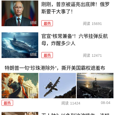
刚刚，普京被逼亮出底牌！俄罗
斯要干大事了！
最热
阅读
15691
官宣“核常兼备”！六爷挂弹反航
母，炸醒多少人
最热
阅读
12471
特朗普一句“珍珠港除外”，撕开美国霸权遮羞布
08-04
最热
阅读
11424