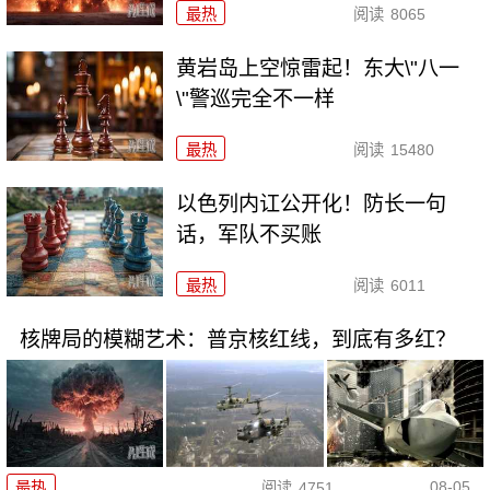
最热
阅读
8065
黄岩岛上空惊雷起！东大\"八一
\"警巡完全不一样
最热
阅读
15480
以色列内讧公开化！防长一句
话，军队不买账
最热
阅读
6011
核牌局的模糊艺术：普京核红线，到底有多红？
08-05
最热
阅读
4751