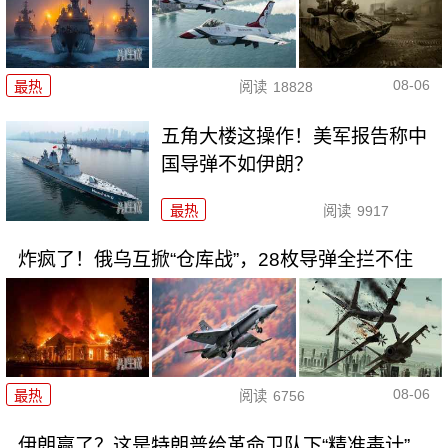
08-06
最热
阅读
18828
五角大楼这操作！美军报告称中
国导弹不如伊朗？
最热
阅读
9917
炸疯了！俄乌互掀“仓库战”，28枚导弹全拦不住
08-06
最热
阅读
6756
伊朗赢了？这是特朗普给革命卫队下“精准毒计”