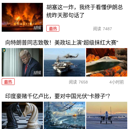
胡塞这一炸，我终于看懂伊朗总
统昨天那句话了
最热
阅读
7487
向特朗普同志致敬！美政坛上演“超级抹红大赛”
最热
阅读
7658
4小时前
印度豪赌千亿卢比，要对中国光伏“卡脖子”？