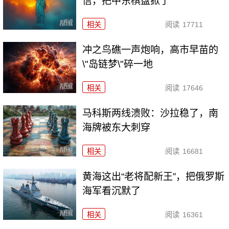
信，把中东棋盘掀了
相关
阅读
17711
冲之鸟礁一声炮响，高市早苗的
\"岛链梦\"碎一地
相关
阅读
17646
马科斯两线溃败：沙拉稳了，南
海牌被东大刺穿
相关
阅读
16681
黄海这出“老将配新王”，把俄罗斯
海军看沉默了
相关
阅读
16361