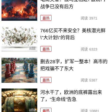
战争已没有后方
最热
阅读
3971
766亿买不来安全？美核潜光鲜
\"大计划\"的背后
最热
阅读
6323
删去28字，扩军一整本！高市的
把戏骗不了东大
最热
阅读
5387
河水干了，欧洲的底裤露出来
了，“生命线”告急
最热
阅读
10881