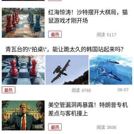
红海惊涛！沙特摆开大棋局，猫
鼠游戏才刚开场
最热
阅读
5117
青瓦台的\"拍桌\"，能让跪太久的韩国站起来吗？
08-07
最热
阅读
4766
美空管漏洞再暴露！特朗普专机
差点与客机撞上
最热
阅读
3836