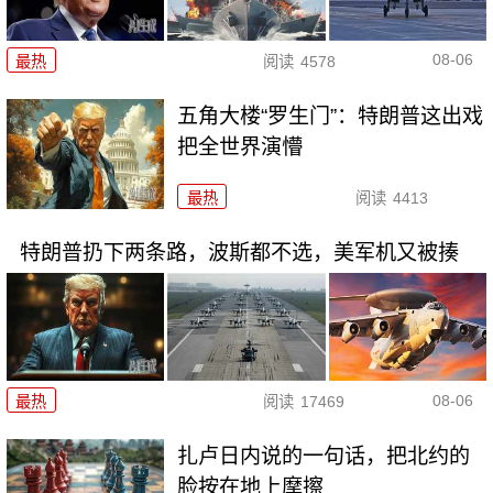
08-06
最热
阅读
4578
五角大楼“罗生门”：特朗普这出戏
把全世界演懵
最热
阅读
4413
特朗普扔下两条路，波斯都不选，美军机又被揍
08-06
最热
阅读
17469
扎卢日内说的一句话，把北约的
脸按在地上摩擦