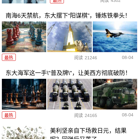
最热
阅读
4302
南海6天禁航，东大摆下“阳谋棋”，锤炼铁拳头！
08-04
最热
阅读
21246
东大海军这一手\"普及牌\"，让美西方彻底破防！
08-04
最热
阅读
24165
美利坚亲自下场救日元，结果