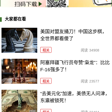
大家都在看
美国对盟友捅刀！中国这步棋，
全世界都看傻了
相关
阅读
34908
阿塞拜疆飞行员夸赞“枭龙”：比比
F-16强多了！
相关
阅读
23577
“去美元化”加速，美债无人问津，
东瀛被锁死！