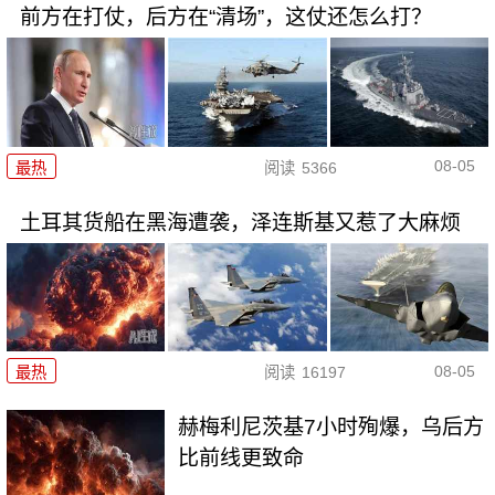
前方在打仗，后方在“清场”，这仗还怎么打？
08-05
最热
阅读
5366
土耳其货船在黑海遭袭，泽连斯基又惹了大麻烦
08-05
最热
阅读
16197
赫梅利尼茨基7小时殉爆，乌后方
比前线更致命