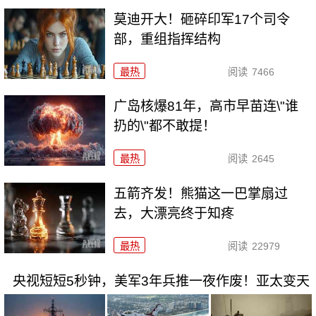
莫迪开大！砸碎印军17个司令
部，重组指挥结构
最热
阅读
7466
广岛核爆81年，高市早苗连\"谁
扔的\"都不敢提！
最热
阅读
2645
五箭齐发！熊猫这一巴掌扇过
去，大漂亮终于知疼
最热
阅读
22979
央视短短5秒钟，美军3年兵推一夜作废！亚太变天