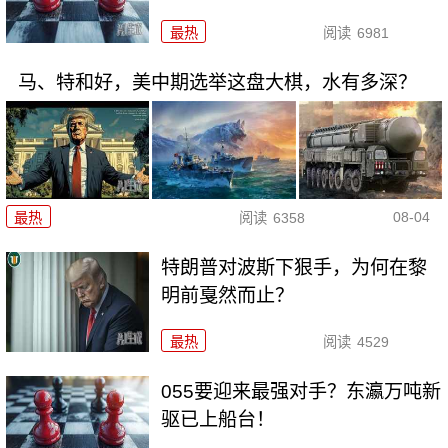
最热
阅读
6981
马、特和好，美中期选举这盘大棋，水有多深？
08-04
最热
阅读
6358
特朗普对波斯下狠手，为何在黎
明前戛然而止？
最热
阅读
4529
055要迎来最强对手？东瀛万吨新
驱已上船台！