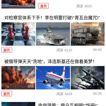
最热
阅读
8025
对检察官体系下手！李在明要打破\"青瓦台魔咒\"
08-06
最热
阅读
6120
被俄导弹天天“洗地”，泽连斯基还在做着美梦！
08-06
最热
阅读
5629
电商哭晕：俄乌互相砸\"饭碗\"，