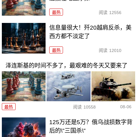
最热
阅读
12556
信息量很大！歼20越肩反杀，美
西方都不淡定了
最热
阅读
12010
泽连斯基的时间不多了，最艰难的冬天又要来了
08-06
最热
阅读
10558
125万还是5万？俄乌战损数字背
后的\"三国杀\"