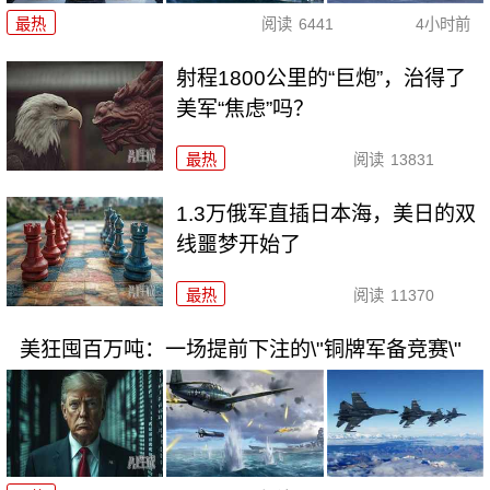
最热
阅读
6441
4小时前
射程1800公里的“巨炮”，治得了
美军“焦虑”吗？
最热
阅读
13831
1.3万俄军直插日本海，美日的双
线噩梦开始了
最热
阅读
11370
美狂囤百万吨：一场提前下注的\"铜牌军备竞赛\"