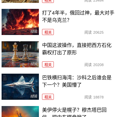
相关
阅读
23484
打了4年半，俄回过神，最大对手
不是乌克兰？
相关
阅读
20625
中国这波操作，直接把西方石化
霸权打出了原形
相关
阅读
20208
巴铁横扫海湾：沙科之后谁会是
下一个？美国懵了
相关
阅读
18878
美伊停火是幌子？穆杰塔巴回