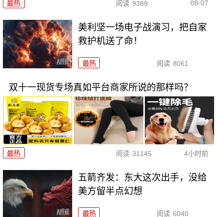
08-07
最热
阅读
9389
美利坚一场电子战演习，把自家
救护机送了命！
最热
阅读
8061
双十一现货专场真如平台商家所说的那样吗？
最热
阅读
31145
4小时前
五箭齐发：东大这次出手，没给
美方留半点幻想
最热
阅读
6040