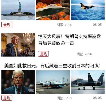
08-05
最热
阅读
7966
惊天大反转！特朗普支持率崩盘
背后竟藏致命一击
最热
阅读
7616
美国如此救日元，背后藏着三重收割日本的阳谋！
08-05
最热
阅读
6451