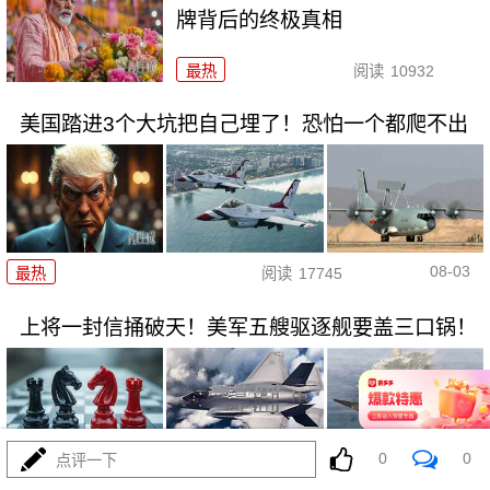
牌背后的终极真相
最热
阅读
10932
美国踏进3个大坑把自己埋了！恐怕一个都爬不出
08-03
最热
阅读
17745
上将一封信捅破天！美军五艘驱逐舰要盖三口锅！
0
0
点评一下
08-03
最热
阅读
7563