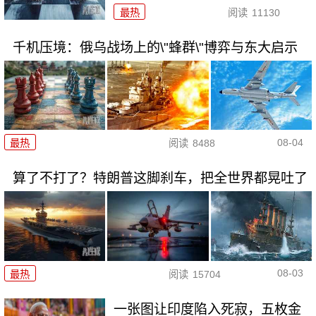
最热
阅读
11130
千机压境：俄乌战场上的\"蜂群\"博弈与东大启示
08-04
最热
阅读
8488
算了不打了？特朗普这脚刹车，把全世界都晃吐了
08-03
最热
阅读
15704
一张图让印度陷入死寂，五枚金