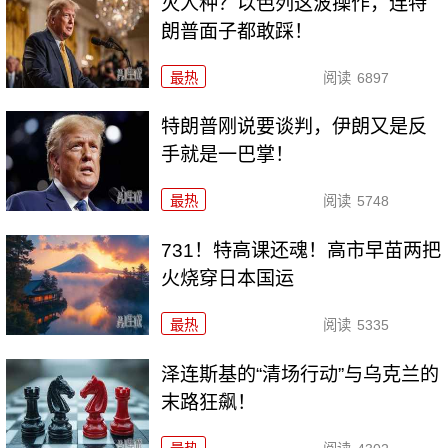
灭人种？以色列这波操作，连特
朗普面子都敢踩！
最热
阅读
6897
特朗普刚说要谈判，伊朗又是反
手就是一巴掌！
最热
阅读
5748
731！特高课还魂！高市早苗两把
火烧穿日本国运
最热
阅读
5335
泽连斯基的“清场行动”与乌克兰的
末路狂飙！