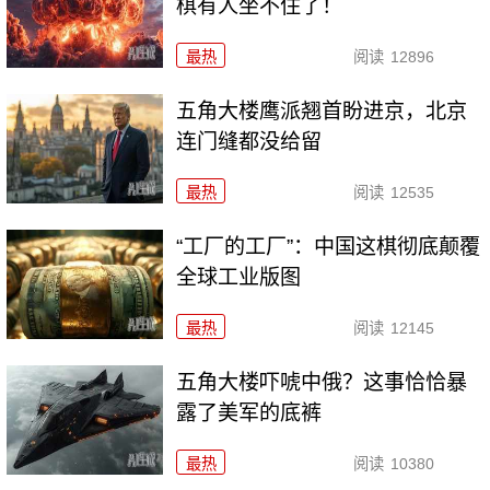
棋有人坐不住了！
最热
阅读
12896
五角大楼鹰派翘首盼进京，北京
连门缝都没给留
最热
阅读
12535
“工厂的工厂”：中国这棋彻底颠覆
全球工业版图
最热
阅读
12145
五角大楼吓唬中俄？这事恰恰暴
露了美军的底裤
最热
阅读
10380