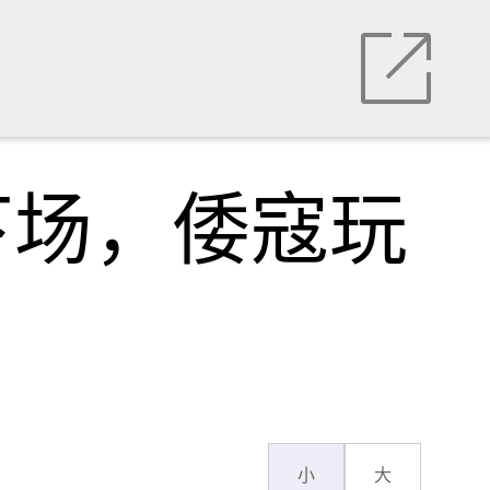
下场，倭寇玩
小
大