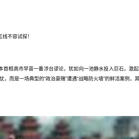
红线不容试探！
本首相高市早苗一番涉台谬论，犹如向一池静水投入巨石，激起
，而是一场典型的“政治豪赌”遭遇“战略防火墙”的鲜活案例