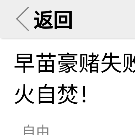
返回
早苗豪赌失
火自焚！
自由