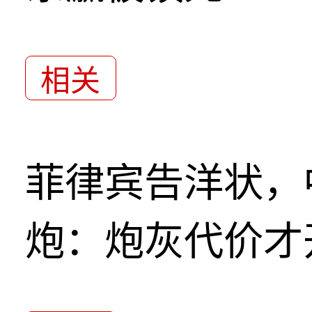
相关
菲律宾告洋状，
炮：炮灰代价才