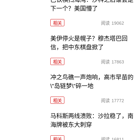
下一个？美国懵了
相关
阅读
19062
美伊停火是幌子？穆杰塔巴回
信，把中东棋盘掀了
相关
阅读
17863
冲之鸟礁一声炮响，高市早苗的
\"岛链梦\"碎一地
相关
阅读
17772
马科斯两线溃败：沙拉稳了，南
海牌被东大刺穿
相关
阅读
16811