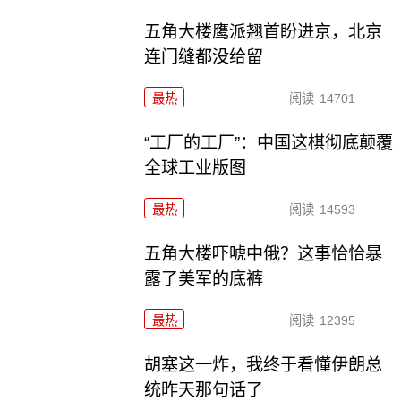
五角大楼鹰派翘首盼进京，北京
连门缝都没给留
最热
阅读
14701
“工厂的工厂”：中国这棋彻底颠覆
全球工业版图
最热
阅读
14593
五角大楼吓唬中俄？这事恰恰暴
露了美军的底裤
最热
阅读
12395
胡塞这一炸，我终于看懂伊朗总
统昨天那句话了