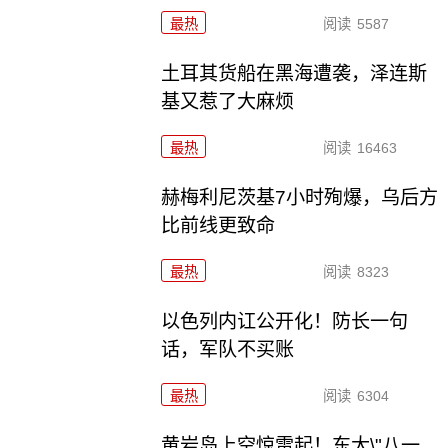
最热
阅读
5587
土耳其货船在黑海遭袭，泽连斯
基又惹了大麻烦
最热
阅读
16463
赫梅利尼茨基7小时殉爆，乌后方
比前线更致命
最热
阅读
8323
以色列内讧公开化！防长一句
话，军队不买账
最热
阅读
6304
黄岩岛上空惊雷起！东大\"八一