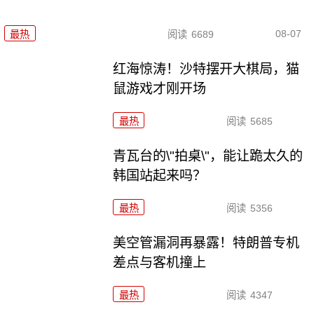
08-07
最热
阅读
6689
红海惊涛！沙特摆开大棋局，猫
鼠游戏才刚开场
最热
阅读
5685
青瓦台的\"拍桌\"，能让跪太久的
韩国站起来吗？
最热
阅读
5356
美空管漏洞再暴露！特朗普专机
差点与客机撞上
最热
阅读
4347