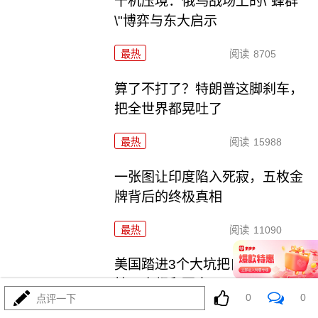
千机压境：俄乌战场上的\"蜂群
\"博弈与东大启示
最热
阅读
8705
算了不打了？特朗普这脚刹车，
把全世界都晃吐了
最热
阅读
15988
一张图让印度陷入死寂，五枚金
牌背后的终极真相
最热
阅读
11090
美国踏进3个大坑把自己埋了！恐
怕一个都爬不出
0
0
点评一下
最热
阅读
18118