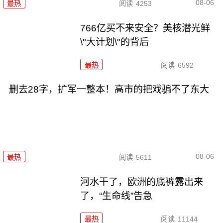
08-06
最热
阅读
4253
766亿买不来安全？美核潜光鲜
\"大计划\"的背后
最热
阅读
6592
删去28字，扩军一整本！高市的把戏骗不了东大
08-06
最热
阅读
5611
河水干了，欧洲的底裤露出来
了，“生命线”告急
最热
阅读
11144