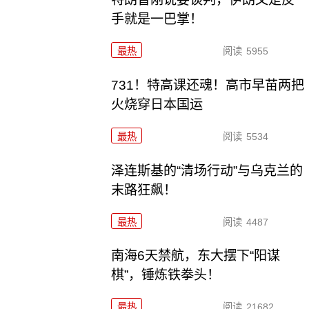
手就是一巴掌！
最热
阅读
5955
731！特高课还魂！高市早苗两把
火烧穿日本国运
最热
阅读
5534
泽连斯基的“清场行动”与乌克兰的
末路狂飙！
最热
阅读
4487
南海6天禁航，东大摆下“阳谋
棋”，锤炼铁拳头！
最热
阅读
21682