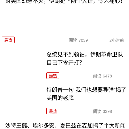
对美国幻想不灭，伊朗犯下两个大错，令人痛心！
最热
阅读
7039
2小时前
总统见不到领袖，伊朗革命卫队
自己下令开打？
最热
阅读
6478
特朗普一句“我们也想要导弹”揭了
美国的老底
最热
阅读
3398
沙特王储、埃尔多安、夏巴兹在麦加搞了个大新闻