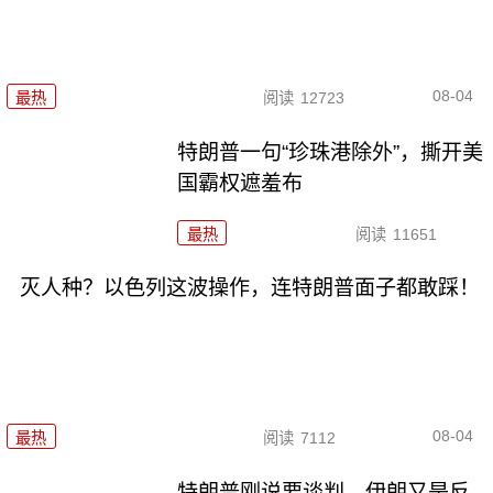
08-04
最热
阅读
12723
特朗普一句“珍珠港除外”，撕开美
国霸权遮羞布
最热
阅读
11651
灭人种？以色列这波操作，连特朗普面子都敢踩！
08-04
最热
阅读
7112
特朗普刚说要谈判，伊朗又是反