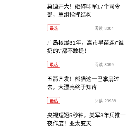
莫迪开大！砸碎印军17个司令
部，重组指挥结构
最热
阅读
8004
广岛核爆81年，高市早苗连\"谁
扔的\"都不敢提！
最热
阅读
3099
五箭齐发！熊猫这一巴掌扇过
去，大漂亮终于知疼
最热
阅读
23938
央视短短5秒钟，美军3年兵推一
夜作废！亚太变天