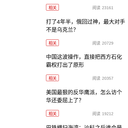
相关
阅读
23161
打了4年半，俄回过神，最大对手
不是乌克兰？
相关
阅读
20729
中国这波操作，直接把西方石化
霸权打出了原形
相关
阅读
20357
美国最狠的反华鹰派，怎么访个
华还委屈上了？
相关
阅读
19212
巴铁横扫海湾：沙科之后谁会是