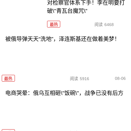
对检察官体系下手！李在明要打
破\"青瓦台魔咒\"
最热
阅读
6468
被俄导弹天天“洗地”，泽连斯基还在做着美梦！
08-06
最热
阅读
5916
电商哭晕：俄乌互相砸\"饭碗\"，战争已没有后方