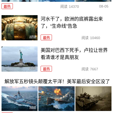
08-05
最热
阅读
14370
河水干了，欧洲的底裤露出来
了，“生命线”告急
最热
阅读
10460
美国对巴西下死手，卢拉让世界
看清谁才是真朋友
最热
阅读
7667
解放军五秒镜头颠覆太平洋！美军最后安全区没了