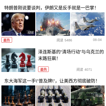
特朗普刚说要谈判，伊朗又是反手就是一巴掌！
08-04
最热
阅读
5486
泽连斯基的“清场行动”与乌克兰的
末路狂飙！
最热
阅读
4071
东大海军这一手\"普及牌\"，让美西方彻底破防！