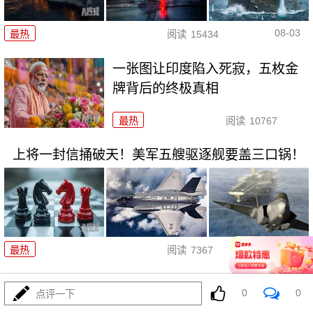
08-03
最热
阅读
15434
一张图让印度陷入死寂，五枚金
牌背后的终极真相
最热
阅读
10767
上将一封信捅破天！美军五艘驱逐舰要盖三口锅！
08-03
最热
阅读
7367
特朗普要对伊朗动手？最狠的还没来，最骚的来了
0
0
点评一下