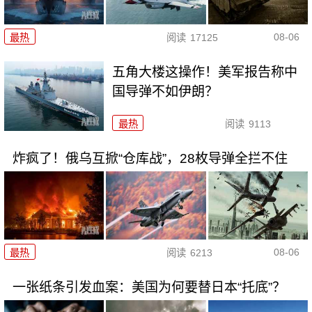
08-06
最热
阅读
17125
五角大楼这操作！美军报告称中
国导弹不如伊朗？
最热
阅读
9113
炸疯了！俄乌互掀“仓库战”，28枚导弹全拦不住
08-06
最热
阅读
6213
一张纸条引发血案：美国为何要替日本“托底”？