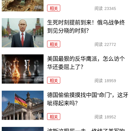
相关
阅读
23345
生死时刻提前到来！俄乌战争终
到见分晓的时刻？
相关
阅读
22772
美国最狠的反华鹰派，怎么访个
华还委屈上了？
相关
阅读
18959
德国偷偷摸摸找中国“命门”，这牙
呲得起来吗？
相关
阅读
18952