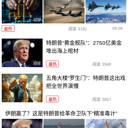
08-06
最热
阅读
5182
特朗普“黄金舰队”：2750亿美金
堆出海上棺材
最热
阅读
3948
五角大楼“罗生门”：特朗普这出戏
把全世界演懵
最热
阅读
3857
伊朗赢了？这是特朗普给革命卫队下“精准毒计”