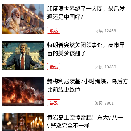
印度满世界绕了一大圈，最后发
现还是中国好？
最热
阅读
12459
特朗普突然关闭领事馆，高市早
苗的美梦该醒了
最热
阅读
10489
赫梅利尼茨基7小时殉爆，乌后方
比前线更致命
最热
阅读
7801
黄岩岛上空惊雷起！东大\"八一
\"警巡完全不一样