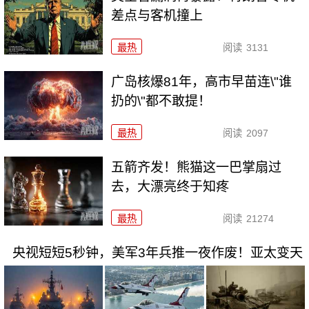
差点与客机撞上
最热
阅读
3131
广岛核爆81年，高市早苗连\"谁
扔的\"都不敢提！
最热
阅读
2097
五箭齐发！熊猫这一巴掌扇过
去，大漂亮终于知疼
最热
阅读
21274
央视短短5秒钟，美军3年兵推一夜作废！亚太变天