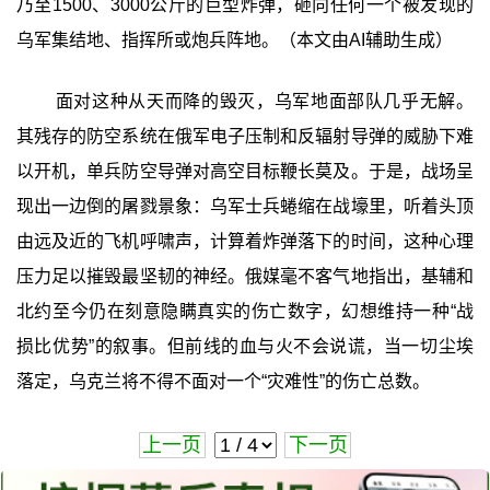
乃至1500、3000公斤的巨型炸弹，砸向任何一个被发现的
乌军集结地、指挥所或炮兵阵地。（本文由AI辅助生成）
面对这种从天而降的毁灭，乌军地面部队几乎无解。
其残存的防空系统在俄军电子压制和反辐射导弹的威胁下难
以开机，单兵防空导弹对高空目标鞭长莫及。于是，战场呈
现出一边倒的屠戮景象：乌军士兵蜷缩在战壕里，听着头顶
由远及近的飞机呼啸声，计算着炸弹落下的时间，这种心理
压力足以摧毁最坚韧的神经。俄媒毫不客气地指出，基辅和
北约至今仍在刻意隐瞒真实的伤亡数字，幻想维持一种“战
损比优势”的叙事。但前线的血与火不会说谎，当一切尘埃
落定，乌克兰将不得不面对一个“灾难性”的伤亡总数。
上一页
下一页