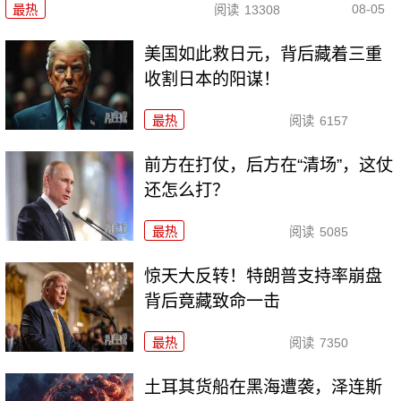
08-05
最热
阅读
13308
美国如此救日元，背后藏着三重
收割日本的阳谋！
最热
阅读
6157
前方在打仗，后方在“清场”，这仗
还怎么打？
最热
阅读
5085
惊天大反转！特朗普支持率崩盘
背后竟藏致命一击
最热
阅读
7350
土耳其货船在黑海遭袭，泽连斯