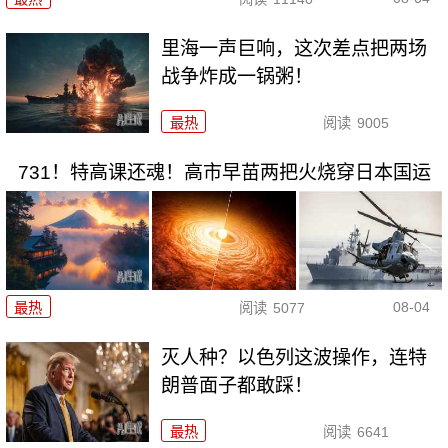
里海一声巨响，这次差点把两场
战争炸成一锅粥！
最热
阅读
9005
731！特高课还魂！高市早苗两把火烧穿日本国运
08-04
最热
阅读
5077
灭人种？以色列这波操作，连特
朗普面子都敢踩！
最热
阅读
6641