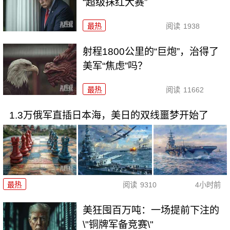
“超级抹红大赛”
最热
阅读
1938
射程1800公里的“巨炮”，治得了
美军“焦虑”吗？
最热
阅读
11662
1.3万俄军直插日本海，美日的双线噩梦开始了
最热
阅读
9310
4小时前
美狂囤百万吨：一场提前下注的
\"铜牌军备竞赛\"