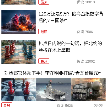
最热
阅读
10018
125万还是5万？俄乌战损数字背
后的\"三国杀\"
最热
阅读
7586
扎卢日内说的一句话，把北约的
脸按在地上摩擦
最热
阅读
12002
对检察官体系下手！李在明要打破\"青瓦台魔咒\"
08-06
最热
阅读
5626