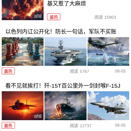
基又惹了大麻烦
最热
阅读
15903
以色列内讧公开化！防长一句话，军队不买账
08-05
最热
阅读
5767
看不见就挨打！歼-15T百公里外一剑封喉F-15J
08-05
最热
阅读
12737