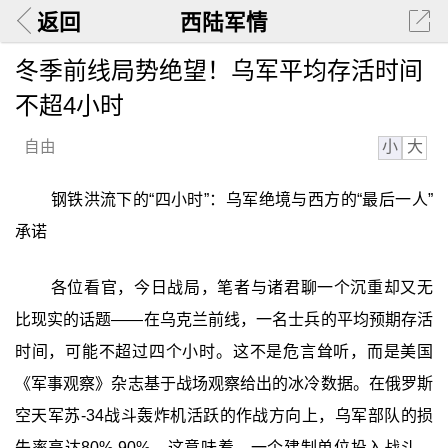
返回
西陆军情
冬季前线局势绝望！乌军平均存活时间
不超4小时
小
大
自由
钢铁洪流下的“四小时”：乌军绝境与西方的“最后一人”
承诺
各位看官，今日战局，笔者与诸君聊一个沉重却又无
比现实的话题——在乌克兰前线，一名士兵的平均预期存活
时间，可能不超过四个小时。这不是危言耸听，而是美国
《军事观察》杂志基于战场观察给出的冰冷数据。在俄罗斯
空天军苏-34战斗轰炸机活跃的作战方向上，乌军部队的损
失率高达80%-90%。这意味着，一个建制单位投入战斗，