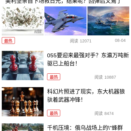
美利坚亲自下场救日元，结果呢？回弹后又蔫了
08-04
最热
阅读
12071
055要迎来最强对手？东瀛万吨新
驱已上船台！
最热
阅读
10887
科幻片照进了现实，东大机器狼
驮着武器冲锋！
最热
阅读
8474
千机压境：俄乌战场上的\"蜂群