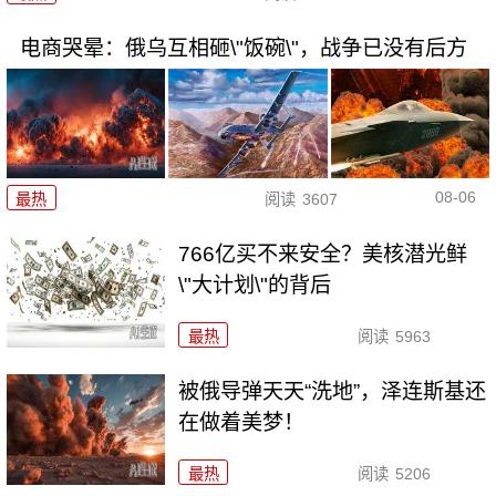
电商哭晕：俄乌互相砸\"饭碗\"，战争已没有后方
08-06
最热
阅读
3607
766亿买不来安全？美核潜光鲜
\"大计划\"的背后
最热
阅读
5963
被俄导弹天天“洗地”，泽连斯基还
在做着美梦！
最热
阅读
5206