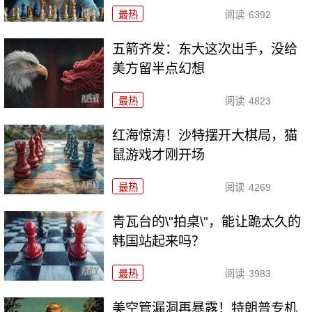
最热
阅读
6392
五箭齐发：东大这次出手，没给
美方留半点幻想
最热
阅读
4823
红海惊涛！沙特摆开大棋局，猫
鼠游戏才刚开场
最热
阅读
4269
青瓦台的\"拍桌\"，能让跪太久的
韩国站起来吗？
最热
阅读
3983
美空管漏洞再暴露！特朗普专机