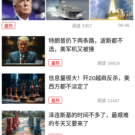
08-06
最热
阅读
5357
特朗普扔下两条路，波斯都不
选，美军机又被揍
最热
阅读
16819
信息量很大！歼20越肩反杀，美
西方都不淡定了
最热
阅读
11447
泽连斯基的时间不多了，最艰难
的冬天又要来了