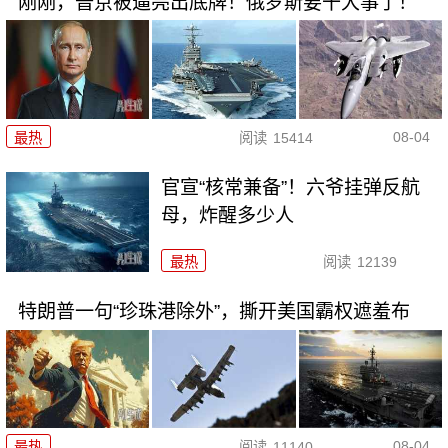
刚刚，普京被逼亮出底牌！俄罗斯要干大事了！
08-04
最热
阅读
15414
官宣“核常兼备”！六爷挂弹反航
母，炸醒多少人
最热
阅读
12139
特朗普一句“珍珠港除外”，撕开美国霸权遮羞布
08-04
最热
阅读
11140