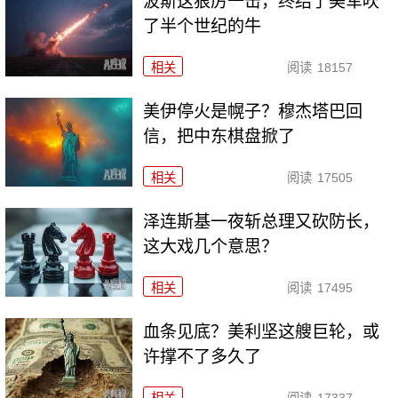
波斯这狠厉一击，终结了美军吹
了半个世纪的牛
相关
阅读
18157
美伊停火是幌子？穆杰塔巴回
信，把中东棋盘掀了
相关
阅读
17505
泽连斯基一夜斩总理又砍防长，
这大戏几个意思？
相关
阅读
17495
血条见底？美利坚这艘巨轮，或
许撑不了多久了
相关
阅读
17337