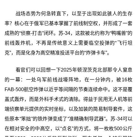
战场态势为何急转直下，以至于出现如此骇人的生存
率？核心在于俄军已基本掌握了前线制空权，并形成了一套
成熟的“侦察-打击”闭环。苏-34，这款被北约称为“鸭嘴兽”的
前线轰炸机，不再是传统意义上需要临空投弹的“飞行坦
克”，而是化身为高空精准投送平台的“炸弹卡车”。
看官们可以回想一下2025年顿涅茨克北部那令人窒息
的一幕：一处乌军前线战壕阵地，在一分钟内，被16枚
FAB-500航空炸弹以近乎等间隔的节奏连续命中。这不是覆
盖式轰炸，而是外科手术式的清除。得益于民用无人机等前
端侦察单元提供的实时坐标，以及加装的简易制导套件，这
些原本“笨拙”的铁炸弹变成了“准精确制导武器”。苏-34可以
在相对安全的中高空，以“点名”的方式，将一枚枚500公斤