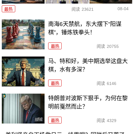
08-04
最热
阅读
23621
南海6天禁航，东大摆下“阳谋
棋”，锤炼铁拳头！
最热
阅读
20755
马、特和好，美中期选举这盘大
棋，水有多深？
最热
阅读
6146
特朗普对波斯下狠手，为何在黎
明前戛然而止？
最热
阅读
4329