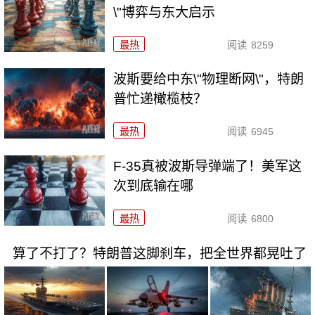
\"博弈与东大启示
最热
阅读
8259
波斯要给中东\"物理断网\"，特朗
普忙递橄榄枝？
最热
阅读
6945
F-35真被波斯导弹端了！美军这
次到底输在哪
最热
阅读
6800
算了不打了？特朗普这脚刹车，把全世界都晃吐了