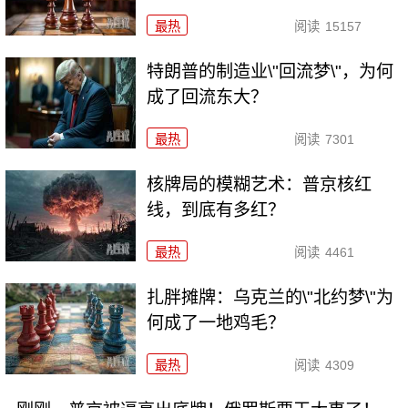
最热
阅读
15157
特朗普的制造业\"回流梦\"，为何
成了回流东大？
最热
阅读
7301
核牌局的模糊艺术：普京核红
线，到底有多红？
最热
阅读
4461
扎胖摊牌：乌克兰的\"北约梦\"为
何成了一地鸡毛？
最热
阅读
4309