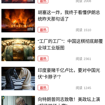
最热
阅读
2008
胡塞这一炸，我终于看懂伊朗总
统昨天那句话了
最热
阅读
1510
“工厂的工厂”：中国这棋彻底颠覆
全球工业版图
最热
阅读
2361
印度豪赌千亿卢比，要对中国光
伏“卡脖子”？
最热
阅读
1245
向特朗普同志致敬！美政坛上演