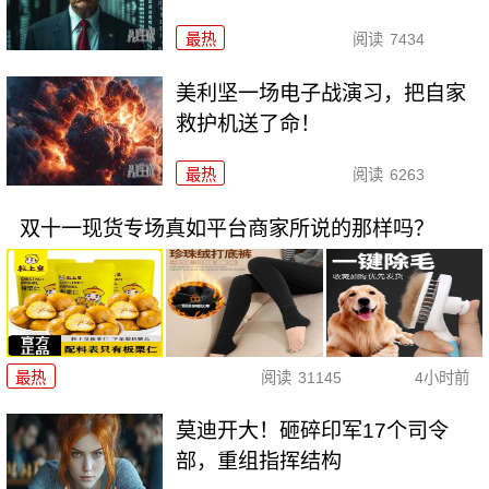
最热
阅读
7434
美利坚一场电子战演习，把自家
救护机送了命！
最热
阅读
6263
双十一现货专场真如平台商家所说的那样吗？
最热
阅读
31145
4小时前
莫迪开大！砸碎印军17个司令
部，重组指挥结构