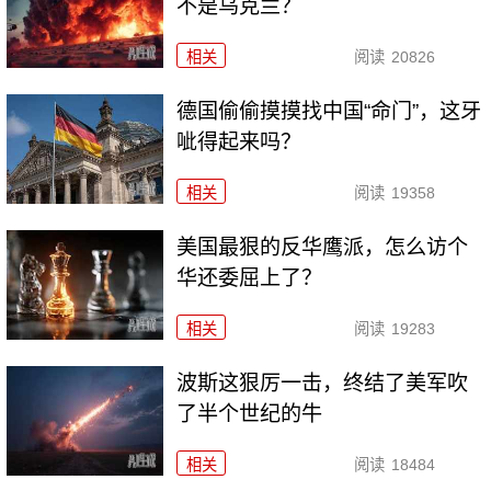
不是乌克兰？
相关
阅读
20826
德国偷偷摸摸找中国“命门”，这牙
呲得起来吗？
相关
阅读
19358
美国最狠的反华鹰派，怎么访个
华还委屈上了？
相关
阅读
19283
波斯这狠厉一击，终结了美军吹
了半个世纪的牛
相关
阅读
18484