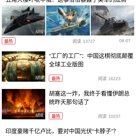
08-07
最热
阅读
13727
“工厂的工厂”：中国这棋彻底颠覆
全球工业版图
最热
阅读
16223
胡塞这一炸，我终于看懂伊朗总
统昨天那句话了
最热
阅读
10237
印度豪赌千亿卢比，要对中国光伏“卡脖子”？