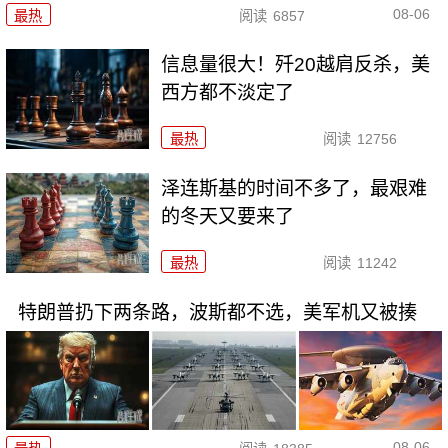
08-06
最热
阅读
6857
信息量很大！歼20越肩反杀，美
西方都不淡定了
最热
阅读
12756
泽连斯基的时间不多了，最艰难
的冬天又要来了
最热
阅读
11242
特朗普扔下两条路，波斯都不选，美军机又被揍
08-06