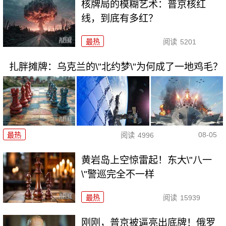
核牌局的模糊艺术：普京核红
线，到底有多红？
最热
阅读
5201
扎胖摊牌：乌克兰的\"北约梦\"为何成了一地鸡毛？
08-05
最热
阅读
4996
黄岩岛上空惊雷起！东大\"八一
\"警巡完全不一样
最热
阅读
15939
刚刚，普京被逼亮出底牌！俄罗