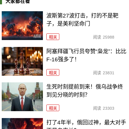
大家都在看
波斯第27波打击，打的不是靶
子，是美利坚命门
相关
阅读
25988
阿塞拜疆飞行员夸赞“枭龙”：比比
F-16强多了！
相关
阅读
23831
生死时刻提前到来！俄乌战争终
到见分晓的时刻？
相关
阅读
23303
打了4年半，俄回过神，最大对手