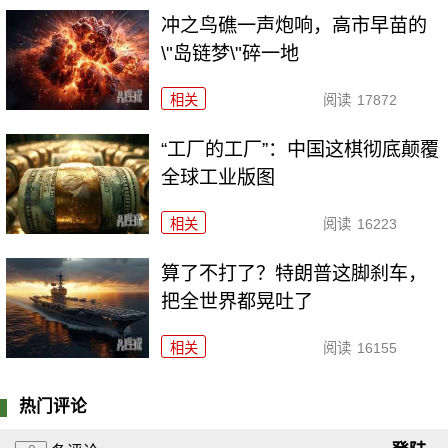
冲之鸟礁一声炮响，高市早苗的
\"岛链梦\"碎一地
相关
阅读
17872
“工厂的工厂”：中国这棋彻底颠覆
全球工业版图
相关
阅读
16223
算了不打了？特朗普这脚刹车，
把全世界都晃吐了
相关
阅读
16155
热门评论