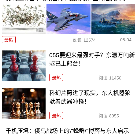
08-04
最热
阅读
12574
055要迎来最强对手？东瀛万吨新
驱已上船台！
最热
阅读
11450
科幻片照进了现实，东大机器狼
驮着武器冲锋！
最热
阅读
8955
千机压境：俄乌战场上的\"蜂群\"博弈与东大启示