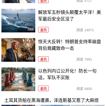
最热
阅读
5727
解放军五秒镜头颠覆太平洋！美
军最后安全区没了
最热
阅读
14071
惊天大反转！特朗普支持率崩盘
背后竟藏致命一击
最热
阅读
7991
以色列内讧公开化！防长一句
话，军队不买账
最热
阅读
6450
土耳其货船在黑海遭袭，泽连斯基又惹了大麻烦