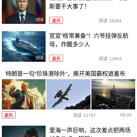
斯要干大事了！
最热
阅读
16084
官宣“核常兼备”！六爷挂弹反航
母，炸醒多少人
最热
阅读
12853
特朗普一句“珍珠港除外”，撕开美国霸权遮羞布
08-04
最热
阅读
11797
里海一声巨响，这次差点把两场