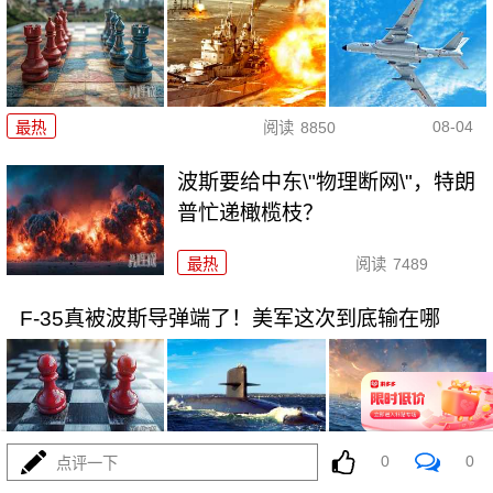
08-04
最热
阅读
8850
波斯要给中东\"物理断网\"，特朗
普忙递橄榄枝？
最热
阅读
7489
F-35真被波斯导弹端了！美军这次到底输在哪
0
0
点评一下
08-04
最热
阅读
7239