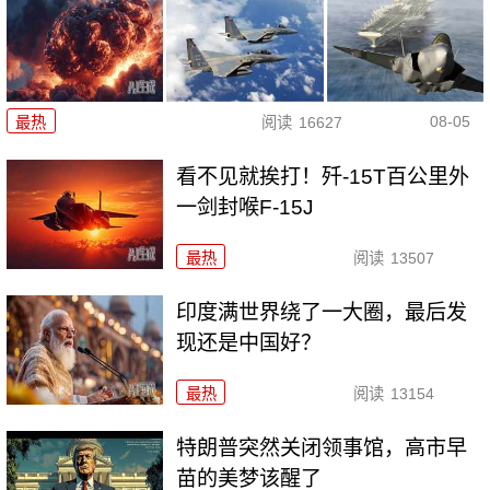
08-05
最热
阅读
16627
看不见就挨打！歼-15T百公里外
一剑封喉F-15J
最热
阅读
13507
印度满世界绕了一大圈，最后发
现还是中国好？
最热
阅读
13154
特朗普突然关闭领事馆，高市早
苗的美梦该醒了