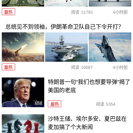
最热
阅读
11782
4小时前
总统见不到领袖，伊朗革命卫队自己下令开打？
最热
阅读
10087
4小时前
特朗普一句“我们也想要导弹”揭了
美国的老底
最热
阅读
5354
沙特王储、埃尔多安、夏巴兹在
麦加搞了个大新闻