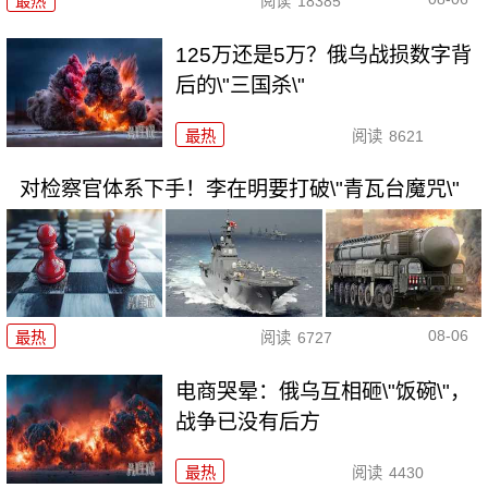
最热
阅读
18385
125万还是5万？俄乌战损数字背
后的\"三国杀\"
最热
阅读
8621
对检察官体系下手！李在明要打破\"青瓦台魔咒\"
08-06
最热
阅读
6727
电商哭晕：俄乌互相砸\"饭碗\"，
战争已没有后方
最热
阅读
4430