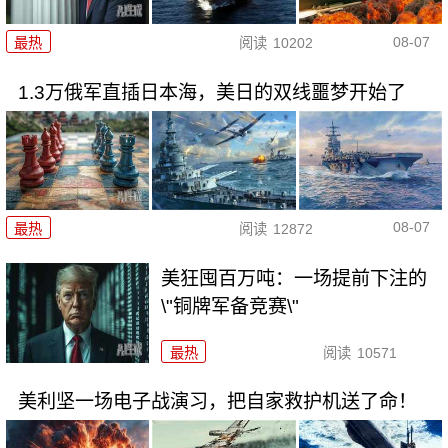
08-07
最热
阅读
10202
1.3万俄军直插日本海，美日的双线噩梦开始了
08-07
最热
阅读
12872
美狂囤百万吨：一场提前下注的
\"铜牌军备竞赛\"
最热
阅读
10571
美利坚一场电子战演习，把自家救护机送了命！