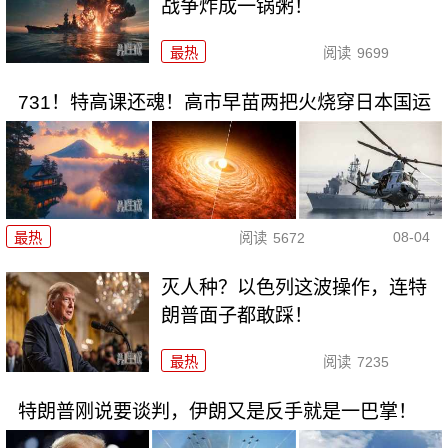
战争炸成一锅粥！
最热
阅读
9699
731！特高课还魂！高市早苗两把火烧穿日本国运
08-04
最热
阅读
5672
灭人种？以色列这波操作，连特
朗普面子都敢踩！
最热
阅读
7235
特朗普刚说要谈判，伊朗又是反手就是一巴掌！