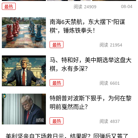
08-04
最热
阅读
24909
南海6天禁航，东大摆下“阳谋
棋”，锤炼铁拳头！
最热
阅读
21954
马、特和好，美中期选举这盘大
棋，水有多深？
最热
阅读
6601
特朗普对波斯下狠手，为何在黎
明前戛然而止？
最热
阅读
4837
美利坚亲自下场救日元，结果呢？回弹后又蔫了