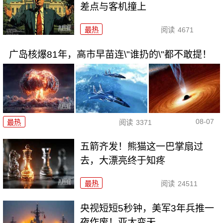
差点与客机撞上
最热
阅读
4671
广岛核爆81年，高市早苗连\"谁扔的\"都不敢提！
08-07
最热
阅读
3371
五箭齐发！熊猫这一巴掌扇过
去，大漂亮终于知疼
最热
阅读
24511
央视短短5秒钟，美军3年兵推一
夜作废！亚太变天