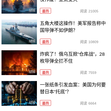
最热
阅读
21005
五角大楼这操作！美军报告称中
国导弹不如伊朗？
最热
阅读
10809
炸疯了！俄乌互掀“仓库战”，28
枚导弹全拦不住
最热
阅读
7559
一张纸条引发血案：美国为何要
替日本“托底”？
最热
阅读
6664