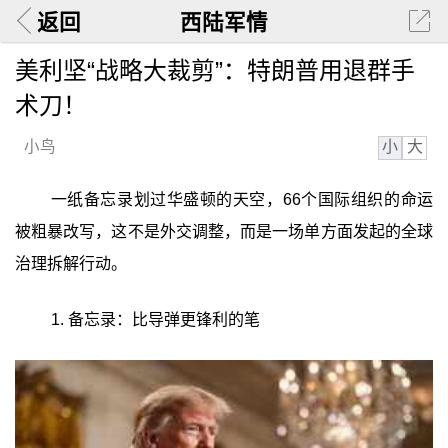
返回
西陆军情
美利坚“战略大裁剪”：特朗普用退群手
术刀！
小
大
小鸟
一纸备忘录划过华盛顿的天空，66个国际组织的命运
被粗暴改写，这不是外交调整，而是一场单方面发起的全球
治理拆解行动。
1. 备忘录：比导弹更锋利的笔