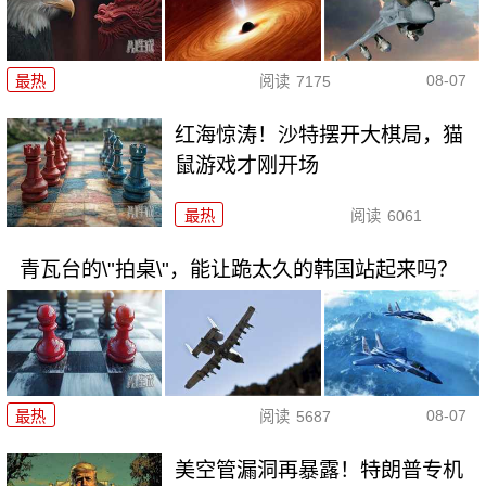
08-07
最热
阅读
7175
红海惊涛！沙特摆开大棋局，猫
鼠游戏才刚开场
最热
阅读
6061
青瓦台的\"拍桌\"，能让跪太久的韩国站起来吗？
08-07
最热
阅读
5687
美空管漏洞再暴露！特朗普专机