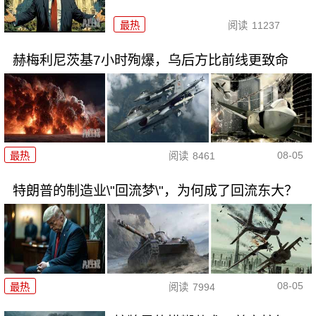
最热
阅读
11237
赫梅利尼茨基7小时殉爆，乌后方比前线更致命
08-05
最热
阅读
8461
特朗普的制造业\"回流梦\"，为何成了回流东大？
08-05
最热
阅读
7994