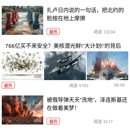
扎卢日内说的一句话，把北约的
脸按在地上摩擦
最热
阅读
13234
766亿买不来安全？美核潜光鲜\"大计划\"的背后
08-06
最热
阅读
6782
被俄导弹天天“洗地”，泽连斯基还
在做着美梦！
最热
阅读
6177