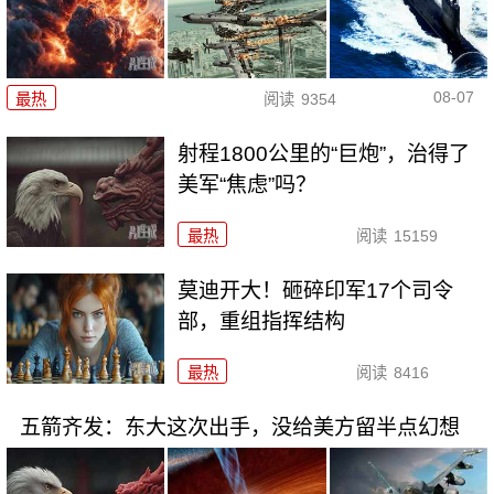
08-07
最热
阅读
9354
射程1800公里的“巨炮”，治得了
美军“焦虑”吗？
最热
阅读
15159
莫迪开大！砸碎印军17个司令
部，重组指挥结构
最热
阅读
8416
五箭齐发：东大这次出手，没给美方留半点幻想