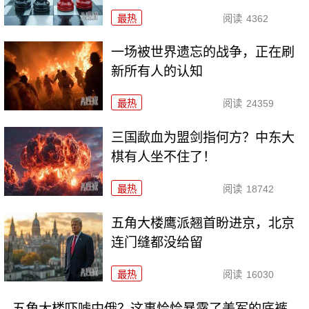
最热
阅读
4362
一场被世界遗忘的战争，正在刷
新所有人的认知
最热
阅读
24359
三国歃血为盟剑指何方？中东大
棋有人坐不住了！
最热
阅读
18742
五角大楼鹰派翘首盼进京，北京
连门缝都没给留
最热
阅读
16030
五角大楼吓唬中俄？这事恰恰暴露了美军的底裤