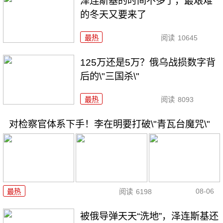
泽连斯基的时间不多了，最艰难
的冬天又要来了
最热
阅读
10645
125万还是5万？俄乌战损数字背
后的\"三国杀\"
最热
阅读
8093
对检察官体系下手！李在明要打破\"青瓦台魔咒\"
08-06
最热
阅读
6198
被俄导弹天天“洗地”，泽连斯基还