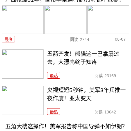
08-07
最热
阅读
2744
五箭齐发！熊猫这一巴掌扇过
去，大漂亮终于知疼
最热
阅读
23169
央视短短5秒钟，美军3年兵推一
夜作废！亚太变天
最热
阅读
19042
五角大楼这操作！美军报告称中国导弹不如伊朗？