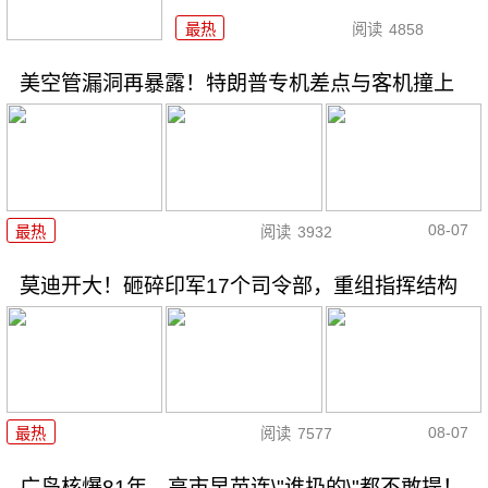
最热
阅读
4858
美空管漏洞再暴露！特朗普专机差点与客机撞上
08-07
最热
阅读
3932
莫迪开大！砸碎印军17个司令部，重组指挥结构
08-07
最热
阅读
7577
广岛核爆81年，高市早苗连\"谁扔的\"都不敢提！