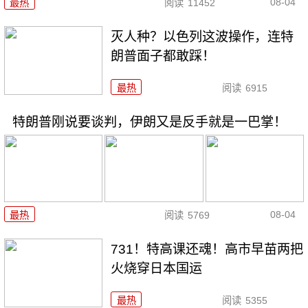
08-04
最热
阅读
11452
灭人种？以色列这波操作，连特
朗普面子都敢踩！
最热
阅读
6915
特朗普刚说要谈判，伊朗又是反手就是一巴掌！
08-04
最热
阅读
5769
731！特高课还魂！高市早苗两把
火烧穿日本国运
最热
阅读
5355