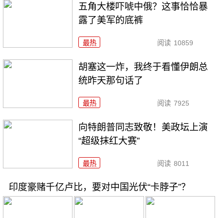
五角大楼吓唬中俄？这事恰恰暴
露了美军的底裤
最热
阅读
10859
胡塞这一炸，我终于看懂伊朗总
统昨天那句话了
最热
阅读
7925
向特朗普同志致敬！美政坛上演
“超级抹红大赛”
最热
阅读
8011
印度豪赌千亿卢比，要对中国光伏“卡脖子”？