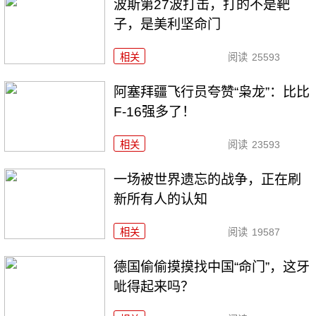
波斯第27波打击，打的不是靶
子，是美利坚命门
相关
阅读
25593
阿塞拜疆飞行员夸赞“枭龙”：比比
F-16强多了！
相关
阅读
23593
一场被世界遗忘的战争，正在刷
新所有人的认知
相关
阅读
19587
德国偷偷摸摸找中国“命门”，这牙
呲得起来吗？