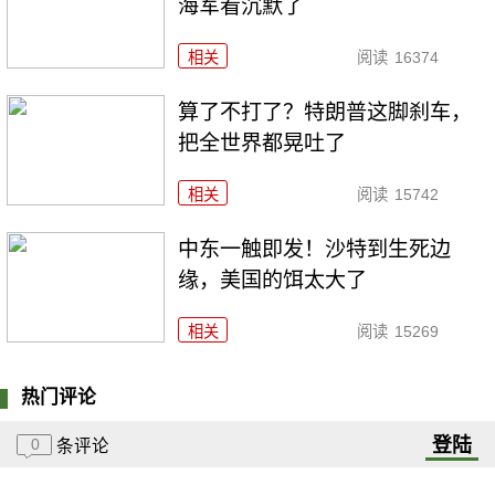
海军看沉默了
相关
阅读
16374
算了不打了？特朗普这脚刹车，
把全世界都晃吐了
相关
阅读
15742
中东一触即发！沙特到生死边
缘，美国的饵太大了
相关
阅读
15269
热门评论
登陆
0
条评论