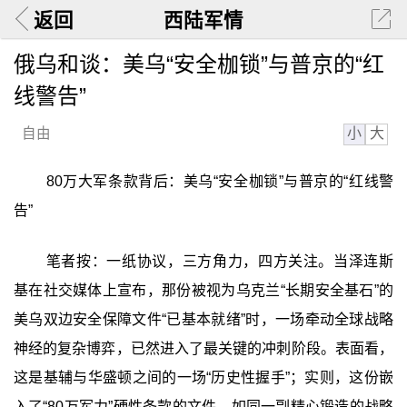
返回
西陆军情
俄乌和谈：美乌“安全枷锁”与普京的“红
线警告”
小
大
自由
80万大军条款背后：美乌“安全枷锁”与普京的“红线警
告”‍
笔者按：一纸协议，三方角力，四方关注。当泽连斯
基在社交媒体上宣布，那份被视为乌克兰“长期安全基石”的
美乌双边安全保障文件“已基本就绪”时，一场牵动全球战略
神经的复杂博弈，已然进入了最关键的冲刺阶段。表面看，
这是基辅与华盛顿之间的一场“历史性握手”；实则，这份嵌
入了“80万军力”硬性条款的文件，如同一副精心锻造的战略