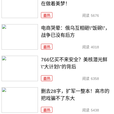
在做着美梦！
最热
阅读
5676
电商哭晕：俄乌互相砸\"饭碗\"，
战争已没有后方
最热
阅读
4018
766亿买不来安全？美核潜光鲜
\"大计划\"的背后
最热
阅读
6358
删去28字，扩军一整本！高市的
把戏骗不了东大
最热
阅读
5438