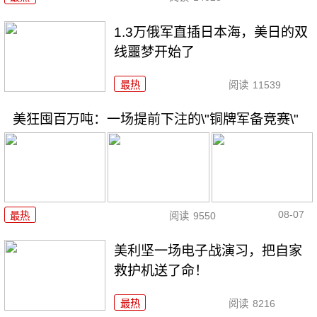
1.3万俄军直插日本海，美日的双
线噩梦开始了
最热
阅读
11539
美狂囤百万吨：一场提前下注的\"铜牌军备竞赛\"
08-07
最热
阅读
9550
美利坚一场电子战演习，把自家
救护机送了命！
最热
阅读
8216