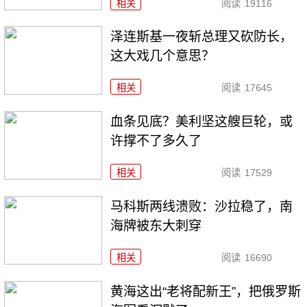
相关
阅读
19116
泽连斯基一夜斩总理又砍防长，
这大戏几个意思？
相关
阅读
17645
血条见底？美利坚这艘巨轮，或
许撑不了多久了
相关
阅读
17529
马科斯两线溃败：沙拉稳了，南
海牌被东大刺穿
相关
阅读
16690
黄海这出“老将配新王”，把俄罗斯