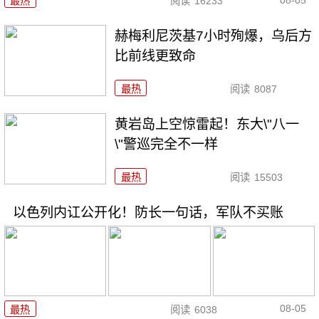
最热
阅读
16233
赫梅利尼茨基7小时殉爆，乌后方
比前线更致命
最热
阅读
8087
黄岩岛上空惊雷起！东大\"八一
\"警巡完全不一样
最热
阅读
15503
以色列内讧公开化！防长一句话，军队不买账
08-05
最热
阅读
6038