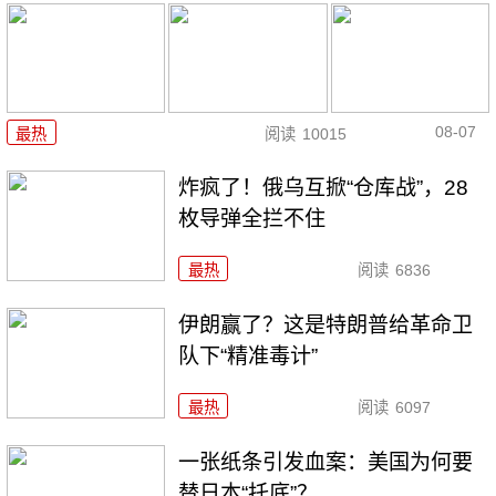
08-07
最热
阅读
10015
炸疯了！俄乌互掀“仓库战”，28
枚导弹全拦不住
最热
阅读
6836
伊朗赢了？这是特朗普给革命卫
队下“精准毒计”
最热
阅读
6097
一张纸条引发血案：美国为何要
替日本“托底”？