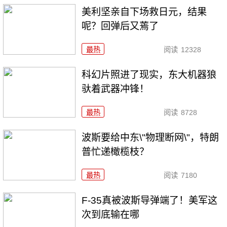
美利坚亲自下场救日元，结果
呢？回弹后又蔫了
最热
阅读
12328
科幻片照进了现实，东大机器狼
驮着武器冲锋！
最热
阅读
8728
波斯要给中东\"物理断网\"，特朗
普忙递橄榄枝？
最热
阅读
7180
F-35真被波斯导弹端了！美军这
次到底输在哪