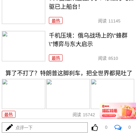
驱已上船台！
最热
阅读
11145
千机压境：俄乌战场上的\"蜂群
\"博弈与东大启示
最热
阅读
8510
算了不打了？特朗普这脚刹车，把全世界都晃吐了
08-03
最热
阅读
15742
0
0
点评一下
一张图让印度陷入死寂，五枚金