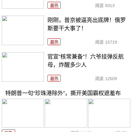
最热
阅读
9313
刚刚，普京被逼亮出底牌！俄罗
斯要干大事了！
最热
阅读
15719
官宣“核常兼备”！六爷挂弹反航
母，炸醒多少人
最热
阅读
12509
特朗普一句“珍珠港除外”，撕开美国霸权遮羞布