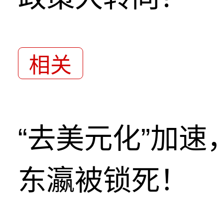
相关
“去美元化”加
东瀛被锁死！