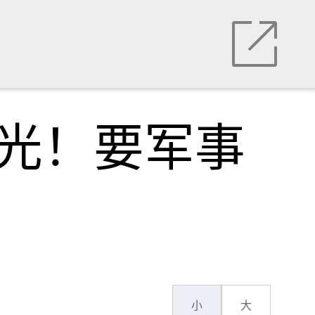
曝光！要军事
小
大