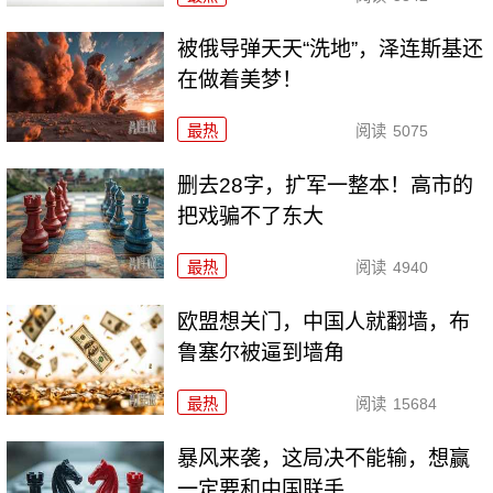
被俄导弹天天“洗地”，泽连斯基还
在做着美梦！
最热
阅读
5075
删去28字，扩军一整本！高市的
把戏骗不了东大
最热
阅读
4940
欧盟想关门，中国人就翻墙，布
鲁塞尔被逼到墙角
最热
阅读
15684
暴风来袭，这局决不能输，想赢
一定要和中国联手