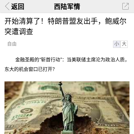
返回
西陆军情
开始清算了！特朗普盟友出手，鲍威尔
突遭调查
小
大
自由
金融圣殿的“斩首行动”：当美联储主席沦为政治人质，
东大的机会窗口已打开？