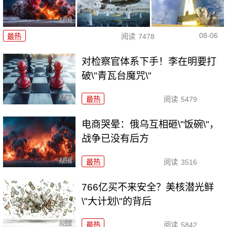
08-06
最热
阅读
7478
对检察官体系下手！李在明要打
破\"青瓦台魔咒\"
最热
阅读
5479
电商哭晕：俄乌互相砸\"饭碗\"，
战争已没有后方
最热
阅读
3516
766亿买不来安全？美核潜光鲜
\"大计划\"的背后
最热
阅读
5842