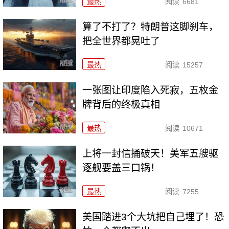
最热
阅读
6681
算了不打了？特朗普这脚刹车，
把全世界都晃吐了
最热
阅读
15257
一张图让印度陷入死寂，五枚金
牌背后的终极真相
最热
阅读
10671
上将一封信捅破天！美军五艘驱
逐舰要盖三口锅！
最热
阅读
7255
美国踏进3个大坑把自己埋了！恐