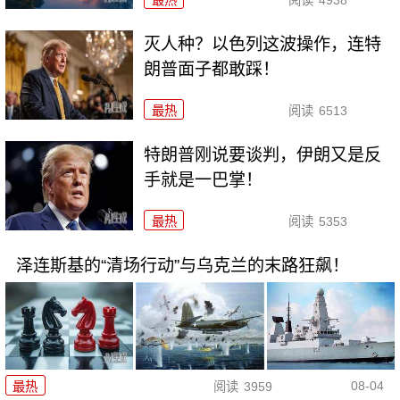
最热
阅读
4938
灭人种？以色列这波操作，连特
朗普面子都敢踩！
最热
阅读
6513
特朗普刚说要谈判，伊朗又是反
手就是一巴掌！
最热
阅读
5353
泽连斯基的“清场行动”与乌克兰的末路狂飙！
08-04
最热
阅读
3959