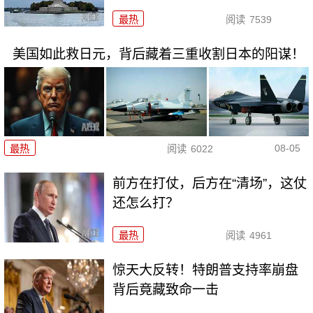
最热
阅读
7539
美国如此救日元，背后藏着三重收割日本的阳谋！
08-05
最热
阅读
6022
前方在打仗，后方在“清场”，这仗
还怎么打？
最热
阅读
4961
惊天大反转！特朗普支持率崩盘
背后竟藏致命一击