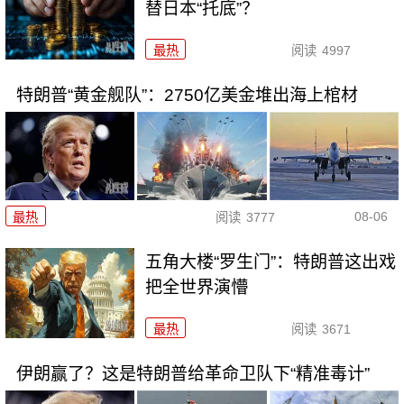
替日本“托底”？
最热
阅读
4997
特朗普“黄金舰队”：2750亿美金堆出海上棺材
08-06
最热
阅读
3777
五角大楼“罗生门”：特朗普这出戏
把全世界演懵
最热
阅读
3671
伊朗赢了？这是特朗普给革命卫队下“精准毒计”