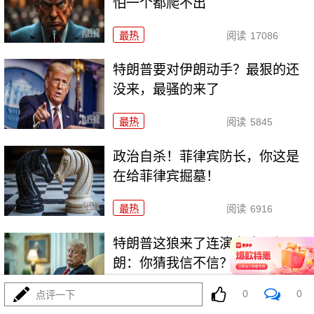
怕一个都爬不出
最热
阅读
17086
特朗普要对伊朗动手？最狠的还
没来，最骚的来了
最热
阅读
5845
政治自杀！菲律宾防长，你这是
在给菲律宾掘墓！
最热
阅读
6916
特朗普这狼来了连演十遍，伊
朗：你猜我信不信？
0
0
点评一下
最热
阅读
5067