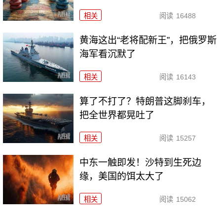
相关
阅读
16488
黄海这出“老将配新王”，把俄罗斯
海军看沉默了
相关
阅读
16143
算了不打了？特朗普这脚刹车，
把全世界都晃吐了
相关
阅读
15257
中东一触即发！沙特到生死边
缘，美国的饵太大了
相关
阅读
15062