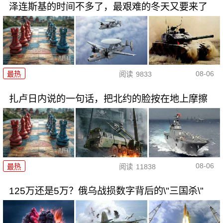
泽连斯基的时间不多了，最艰难的冬天又要来了
08-06
最热
阅读
9833
扎卢日内说的一句话，把北约的脸按在地上摩擦
08-06
最热
阅读
11838
125万还是5万？俄乌战损数字背后的\"三国杀\"