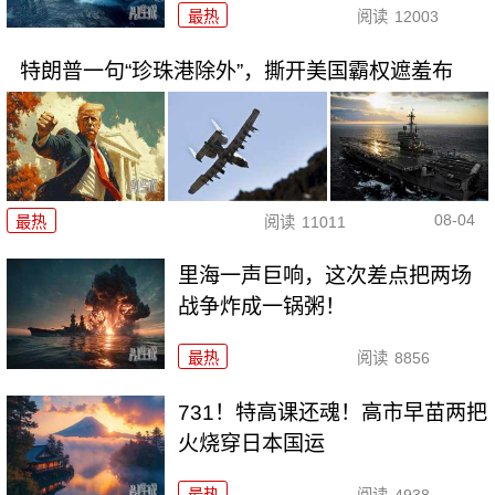
最热
阅读
12003
特朗普一句“珍珠港除外”，撕开美国霸权遮羞布
08-04
最热
阅读
11011
里海一声巨响，这次差点把两场
战争炸成一锅粥！
最热
阅读
8856
731！特高课还魂！高市早苗两把
火烧穿日本国运