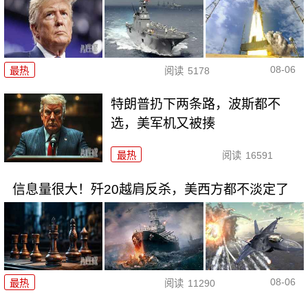
08-06
最热
阅读
5178
特朗普扔下两条路，波斯都不
选，美军机又被揍
最热
阅读
16591
信息量很大！歼20越肩反杀，美西方都不淡定了
08-06
最热
阅读
11290