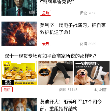
\"铜牌军备竞赛\"
最热
阅读
7098
美利坚一场电子战演习，把自家
救护机送了命！
最热
阅读
5959
双十一现货专场真如平台商家所说的那样吗？
最热
阅读
31145
4小时前
莫迪开大！砸碎印军17个司令
部，重组指挥结构