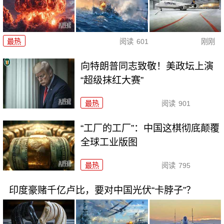
最热
阅读
601
刚刚
向特朗普同志致敬！美政坛上演
“超级抹红大赛”
最热
阅读
901
“工厂的工厂”：中国这棋彻底颠覆
全球工业版图
最热
阅读
795
印度豪赌千亿卢比，要对中国光伏“卡脖子”？