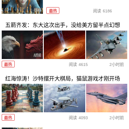
最热
阅读
6186
五箭齐发：东大这次出手，没给美方留半点幻想
最热
阅读
4615
2小时前
红海惊涛！沙特摆开大棋局，猫鼠游戏才刚开场
最热
阅读
4093
2小时前