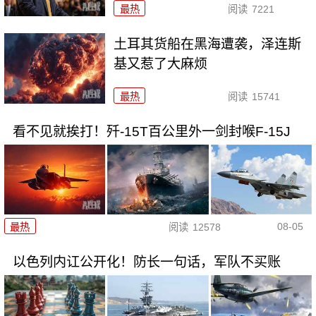
最热
阅读
7221
土耳其货船在黑海遭袭，泽连斯
基又惹了大麻烦
最热
阅读
15741
看不见就挨打！歼-15T百公里外一剑封喉F-15J
08-05
最热
阅读
12578
以色列内讧公开化！防长一句话，军队不买账