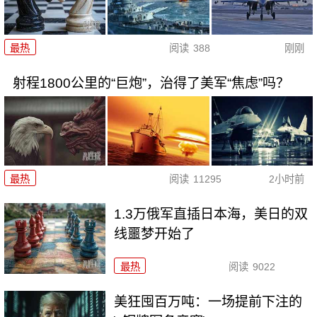
最热
阅读
388
刚刚
射程1800公里的“巨炮”，治得了美军“焦虑”吗？
最热
阅读
11295
2小时前
1.3万俄军直插日本海，美日的双
线噩梦开始了
最热
阅读
9022
美狂囤百万吨：一场提前下注的