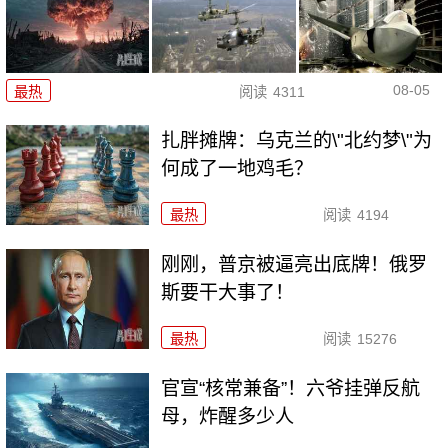
08-05
最热
阅读
4311
扎胖摊牌：乌克兰的\"北约梦\"为
何成了一地鸡毛？
最热
阅读
4194
刚刚，普京被逼亮出底牌！俄罗
斯要干大事了！
最热
阅读
15276
官宣“核常兼备”！六爷挂弹反航
母，炸醒多少人