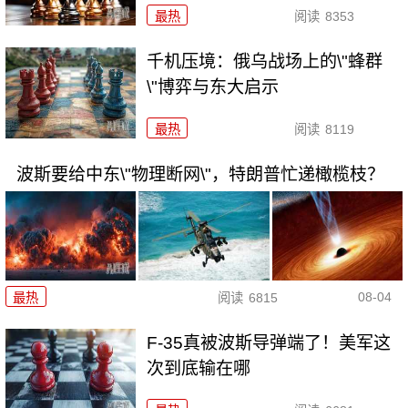
最热
阅读
8353
千机压境：俄乌战场上的\"蜂群
\"博弈与东大启示
最热
阅读
8119
波斯要给中东\"物理断网\"，特朗普忙递橄榄枝？
08-04
最热
阅读
6815
F-35真被波斯导弹端了！美军这
次到底输在哪