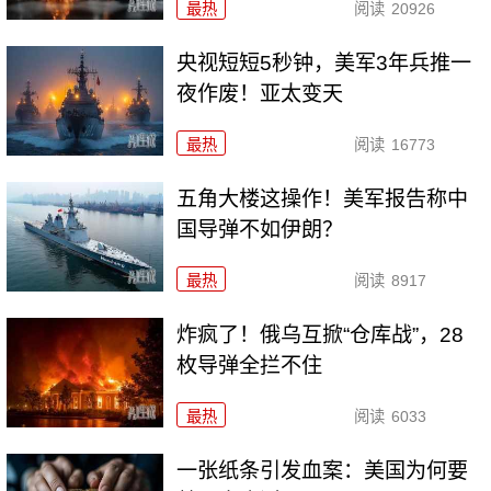
最热
阅读
20926
央视短短5秒钟，美军3年兵推一
夜作废！亚太变天
最热
阅读
16773
五角大楼这操作！美军报告称中
国导弹不如伊朗？
最热
阅读
8917
炸疯了！俄乌互掀“仓库战”，28
枚导弹全拦不住
最热
阅读
6033
一张纸条引发血案：美国为何要