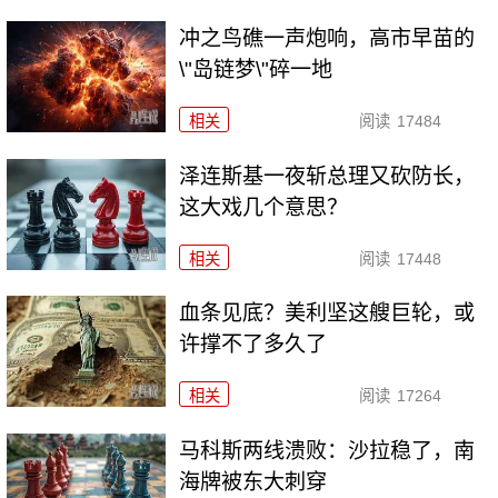
冲之鸟礁一声炮响，高市早苗的
\"岛链梦\"碎一地
相关
阅读
17484
泽连斯基一夜斩总理又砍防长，
这大戏几个意思？
相关
阅读
17448
血条见底？美利坚这艘巨轮，或
许撑不了多久了
相关
阅读
17264
马科斯两线溃败：沙拉稳了，南
海牌被东大刺穿