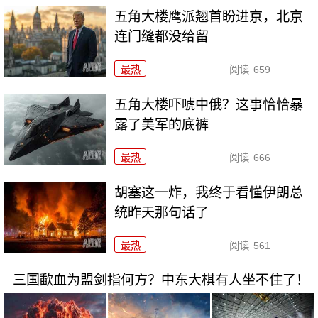
五角大楼鹰派翘首盼进京，北京
连门缝都没给留
最热
阅读
659
五角大楼吓唬中俄？这事恰恰暴
露了美军的底裤
最热
阅读
666
胡塞这一炸，我终于看懂伊朗总
统昨天那句话了
最热
阅读
561
三国歃血为盟剑指何方？中东大棋有人坐不住了！