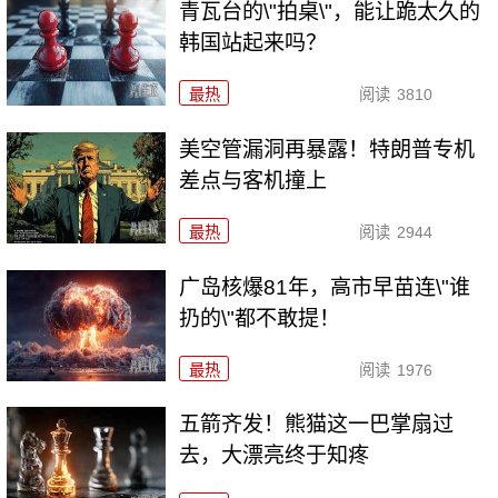
青瓦台的\"拍桌\"，能让跪太久的
韩国站起来吗？
最热
阅读
3810
美空管漏洞再暴露！特朗普专机
差点与客机撞上
最热
阅读
2944
广岛核爆81年，高市早苗连\"谁
扔的\"都不敢提！
最热
阅读
1976
五箭齐发！熊猫这一巴掌扇过
去，大漂亮终于知疼