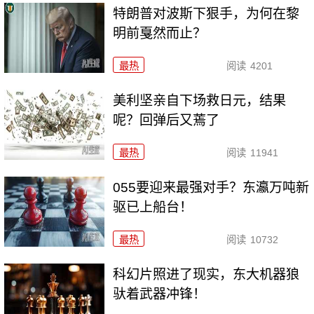
特朗普对波斯下狠手，为何在黎
明前戛然而止？
最热
阅读
4201
美利坚亲自下场救日元，结果
呢？回弹后又蔫了
最热
阅读
11941
055要迎来最强对手？东瀛万吨新
驱已上船台！
最热
阅读
10732
科幻片照进了现实，东大机器狼
驮着武器冲锋！