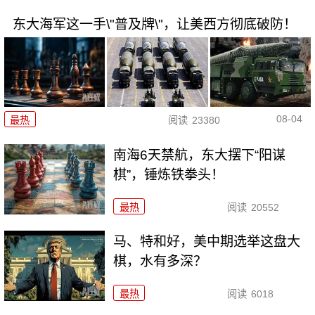
东大海军这一手\"普及牌\"，让美西方彻底破防！
08-04
最热
阅读
23380
南海6天禁航，东大摆下“阳谋
棋”，锤炼铁拳头！
最热
阅读
20552
马、特和好，美中期选举这盘大
棋，水有多深？
最热
阅读
6018