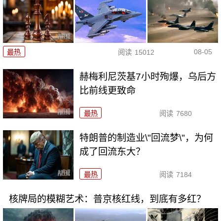
08-05
最热
阅读
15012
赫梅利尼茨基7小时殉爆，乌后方
比前线更致命
最热
阅读
7680
特朗普的制造业\"回流梦\"，为何
成了回流东大？
最热
阅读
7184
核牌局的模糊艺术：普京核红线，到底有多红？