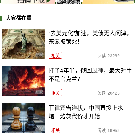
大家都在看
“去美元化”加速，美债无人问津，
东瀛被锁死！
相关
阅读
23299
打了4年半，俄回过神，最大对手
不是乌克兰？
相关
阅读
20425
菲律宾告洋状，中国直接上水
炮：炮灰代价才开始
相关
阅读
18953