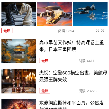
08-03
最热
阅读
6894
高市早苗又作妖！特高课卷土重
来，日本三重困境
最热
阅读
4411
央视：空警600横空出世，美航母
最强王牌失效
最热
阅读
23223
东瀛彻底撕掉和平面具，公然发