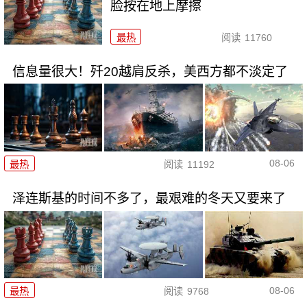
脸按在地上摩擦
最热
阅读
11760
信息量很大！歼20越肩反杀，美西方都不淡定了
08-06
最热
阅读
11192
泽连斯基的时间不多了，最艰难的冬天又要来了
08-06
最热
阅读
9768