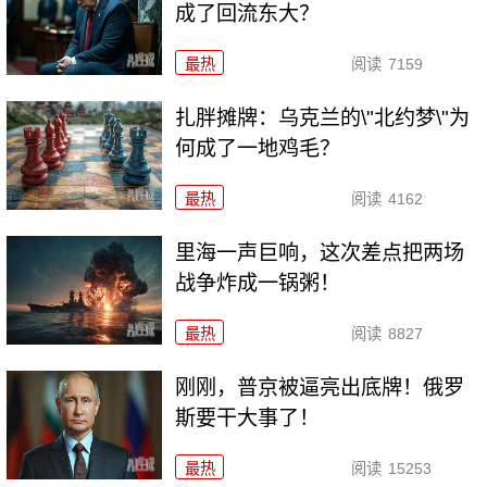
成了回流东大？
最热
阅读
7159
扎胖摊牌：乌克兰的\"北约梦\"为
何成了一地鸡毛？
最热
阅读
4162
里海一声巨响，这次差点把两场
战争炸成一锅粥！
最热
阅读
8827
刚刚，普京被逼亮出底牌！俄罗
斯要干大事了！
最热
阅读
15253