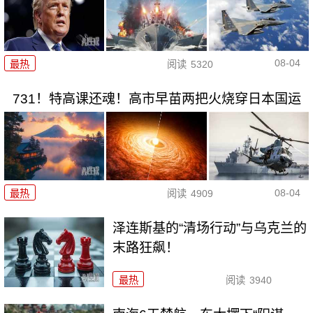
08-04
最热
阅读
5320
731！特高课还魂！高市早苗两把火烧穿日本国运
08-04
最热
阅读
4909
泽连斯基的“清场行动”与乌克兰的
末路狂飙！
最热
阅读
3940