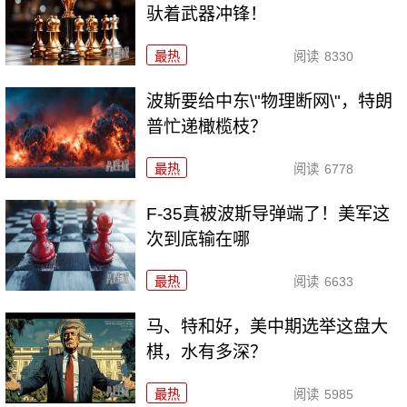
驮着武器冲锋！
最热
阅读
8330
波斯要给中东\"物理断网\"，特朗
普忙递橄榄枝？
最热
阅读
6778
F-35真被波斯导弹端了！美军这
次到底输在哪
最热
阅读
6633
马、特和好，美中期选举这盘大
棋，水有多深？
最热
阅读
5985