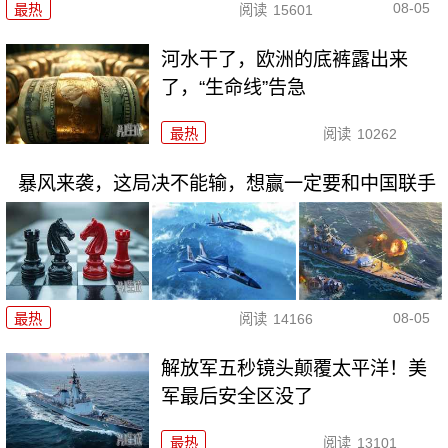
08-05
最热
阅读
15601
河水干了，欧洲的底裤露出来
了，“生命线”告急
最热
阅读
10262
暴风来袭，这局决不能输，想赢一定要和中国联手
08-05
最热
阅读
14166
解放军五秒镜头颠覆太平洋！美
军最后安全区没了
最热
阅读
13101