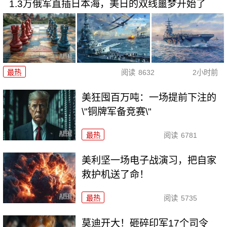
1.3万俄军直插日本海，美日的双线噩梦开始了
最热
阅读
8632
2小时前
美狂囤百万吨：一场提前下注的
\"铜牌军备竞赛\"
最热
阅读
6781
美利坚一场电子战演习，把自家
救护机送了命！
最热
阅读
5735
莫迪开大！砸碎印军17个司令