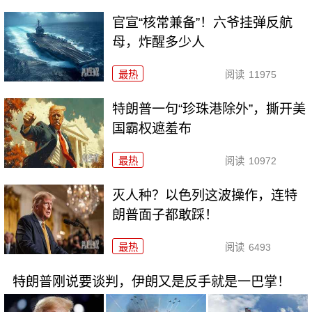
官宣“核常兼备”！六爷挂弹反航
母，炸醒多少人
最热
阅读
11975
特朗普一句“珍珠港除外”，撕开美
国霸权遮羞布
最热
阅读
10972
灭人种？以色列这波操作，连特
朗普面子都敢踩！
最热
阅读
6493
特朗普刚说要谈判，伊朗又是反手就是一巴掌！