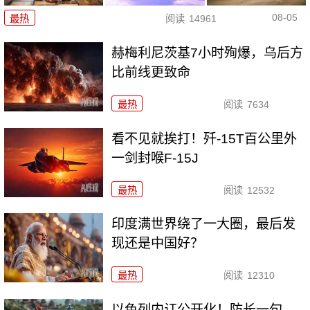
08-05
最热
阅读
14961
赫梅利尼茨基7小时殉爆，乌后方
比前线更致命
最热
阅读
7634
看不见就挨打！歼-15T百公里外
一剑封喉F-15J
最热
阅读
12532
印度满世界绕了一大圈，最后发
现还是中国好？
最热
阅读
12310
以色列内讧公开化！防长一句