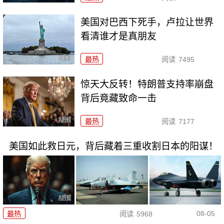
美国对巴西下死手，卢拉让世界
看清谁才是真朋友
最热
阅读
7495
惊天大反转！特朗普支持率崩盘
背后竟藏致命一击
最热
阅读
7177
美国如此救日元，背后藏着三重收割日本的阳谋！
08-05
最热
阅读
5968