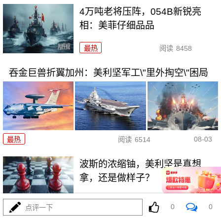
4万吨老将压阵，054B新锐亮
相：美菲仔细品品
最热
阅读
8458
吞金巨兽折翼加州：美利坚军工\"里外掏空\"困局
08-03
最热
阅读
6514
波斯的浓缩铀，美利坚是真想
拿，还是做样子？
最热
阅读
4451
0
0
点评一下