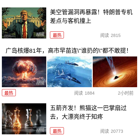
美空管漏洞再暴露！特朗普专机
差点与客机撞上
最热
阅读
2815
广岛核爆81年，高市早苗连\"谁扔的\"都不敢提！
最热
阅读
1884
2小时前
五箭齐发！熊猫这一巴掌扇过
去，大漂亮终于知疼
最热
阅读
20773