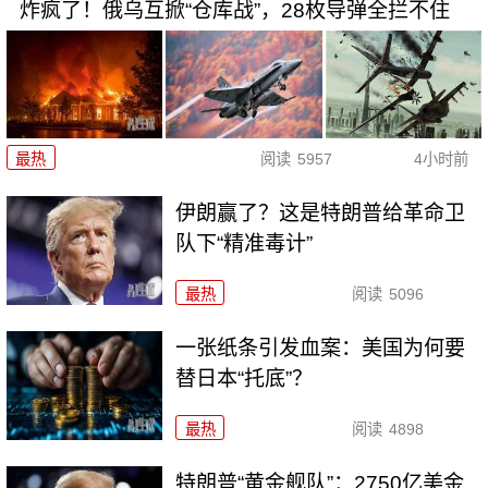
炸疯了！俄乌互掀“仓库战”，28枚导弹全拦不住
最热
阅读
5957
4小时前
伊朗赢了？这是特朗普给革命卫
队下“精准毒计”
最热
阅读
5096
一张纸条引发血案：美国为何要
替日本“托底”？
最热
阅读
4898
特朗普“黄金舰队”：2750亿美金