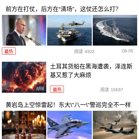
前方在打仗，后方在“清场”，这仗还怎么打？
08-05
最热
阅读
4922
土耳其货船在黑海遭袭，泽连斯
基又惹了大麻烦
最热
阅读
15697
黄岩岛上空惊雷起！东大\"八一\"警巡完全不一样