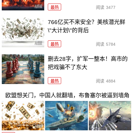
最热
阅读
3477
766亿买不来安全？美核潜光鲜
\"大计划\"的背后
最热
阅读
5784
删去28字，扩军一整本！高市的
把戏骗不了东大
最热
阅读
4884
欧盟想关门，中国人就翻墙，布鲁塞尔被逼到墙角