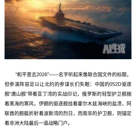
“和平意志2026”——名字听起来像联合国文件的标题，
但参演阵容足以让北约的参谋长们失眠：中国的052D驱逐
舰“唐山舰”带着亚丁湾的实战印记，俄罗斯的轻型护卫舰揣
着黑海的寒风，伊朗的驱逐舰挂着霍尔木兹海峡的盐渍，阿
联酋的舰艇折射着波斯湾的烈日，而南非的护卫舰，则锚定
着非洲大陆最后一道战略门户。