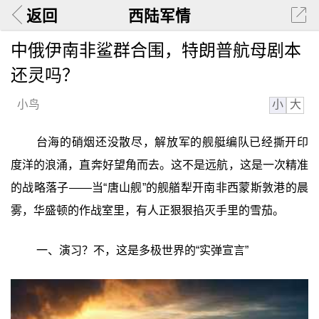
返回
西陆军情
中俄伊南非鲨群合围，特朗普航母剧本
还灵吗？
小
大
小鸟
台海的硝烟还没散尽，解放军的舰艇编队已经撕开印
度洋的浪涌，直奔好望角而去。这不是远航，这是一次精准
的战略落子——当“唐山舰”的舰艏犁开南非西蒙斯敦港的晨
雾，华盛顿的作战室里，有人正狠狠掐灭手里的雪茄。
一、演习？不，这是多极世界的“实弹宣言”