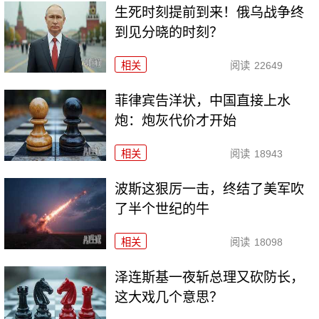
生死时刻提前到来！俄乌战争终
到见分晓的时刻？
相关
阅读
22649
菲律宾告洋状，中国直接上水
炮：炮灰代价才开始
相关
阅读
18943
波斯这狠厉一击，终结了美军吹
了半个世纪的牛
相关
阅读
18098
泽连斯基一夜斩总理又砍防长，
这大戏几个意思？