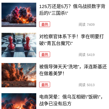
125万还是5万？俄乌战损数字背
后的\"三国杀\"
最热
阅读
7409
对检察官体系下手！李在明要打
破\"青瓦台魔咒\"
最热
阅读
5419
被俄导弹天天“洗地”，泽连斯基还
在做着美梦！
最热
阅读
5013
电商哭晕：俄乌互相砸\"饭碗\"，
战争已没有后方