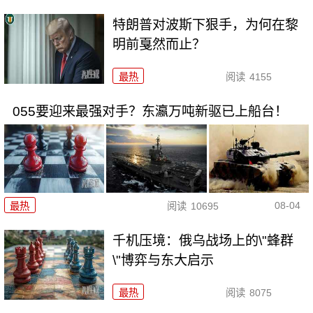
特朗普对波斯下狠手，为何在黎
明前戛然而止？
最热
阅读
4155
055要迎来最强对手？东瀛万吨新驱已上船台！
08-04
最热
阅读
10695
千机压境：俄乌战场上的\"蜂群
\"博弈与东大启示
最热
阅读
8075