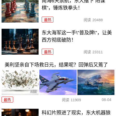
南海6天禁航，东大摆下“阳谋
棋”，锤炼铁拳头！
最热
阅读
20488
东大海军这一手\"普及牌\"，让美
西方彻底破防！
最热
阅读
23311
美利坚亲自下场救日元，结果呢？回弹后又蔫了
08-04
最热
阅读
11909
科幻片照进了现实，东大机器狼