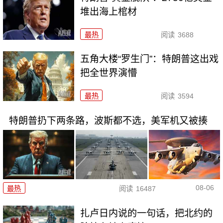
堆出海上棺材
最热
阅读
3688
五角大楼“罗生门”：特朗普这出戏
把全世界演懵
最热
阅读
3594
特朗普扔下两条路，波斯都不选，美军机又被揍
08-06
最热
阅读
16487
扎卢日内说的一句话，把北约的