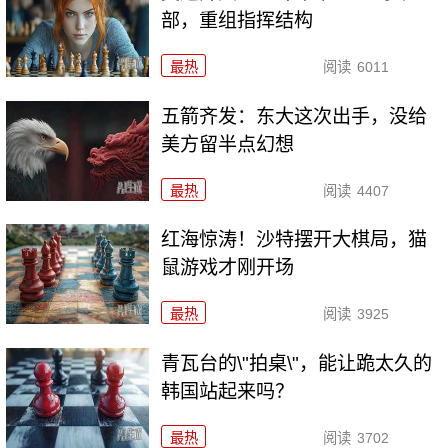
部，重组指挥结构
最热
阅读
6011
五箭齐发：东大这次出手，没给
美方留半点幻想
最热
阅读
4407
红海惊涛！沙特摆开大棋局，猫
鼠游戏才刚开场
最热
阅读
3925
青瓦台的\"拍桌\"，能让跪太久的
韩国站起来吗？
最热
阅读
3702