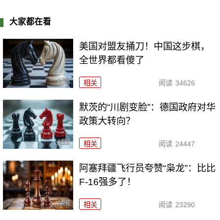
大家都在看
美国对盟友捅刀！中国这步棋，
全世界都看傻了
相关
阅读
34626
默茨的“川剧变脸”：德国政府对华
政策大转向？
相关
阅读
24447
阿塞拜疆飞行员夸赞“枭龙”：比比
F-16强多了！
相关
阅读
23290