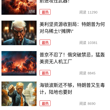
射进攻性武器！
最热
阅读
11290
美利坚资源收割局：特朗普为何
对乌稀土\"摊牌\"
最热
阅读
10381
普京不忍了！俄突破禁忌，猛轰
美资无人机工厂
最热
阅读
8845
海锁波斯还不够，特朗普又生毒
计，陆地也要封
最热
阅读
8690