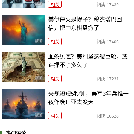
相关
阅读
17439
美伊停火是幌子？穆杰塔巴回
信，把中东棋盘掀了
相关
阅读
17406
血条见底？美利坚这艘巨轮，或
许撑不了多久了
相关
阅读
17231
央视短短5秒钟，美军3年兵推一
夜作废！亚太变天
相关
阅读
16528
热门评论