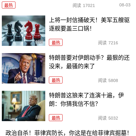
08-03
最热
阅读
17021
上将一封信捅破天！美军五艘驱
逐舰要盖三口锅！
最热
阅读
7216
特朗普要对伊朗动手？最狠的还
没来，最骚的来了
最热
阅读
5808
特朗普这狼来了连演十遍，伊
朗：你猜我信不信？
最热
阅读
5032
政治自杀！菲律宾防长，你这是在给菲律宾掘墓！