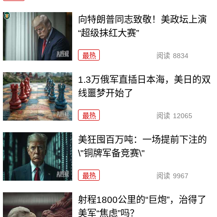
向特朗普同志致敬！美政坛上演
“超级抹红大赛”
最热
阅读
8834
1.3万俄军直插日本海，美日的双
线噩梦开始了
最热
阅读
12065
美狂囤百万吨：一场提前下注的
\"铜牌军备竞赛\"
最热
阅读
9967
射程1800公里的“巨炮”，治得了
美军“焦虑”吗？