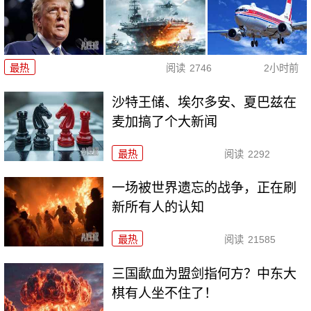
最热
阅读
2746
2小时前
沙特王储、埃尔多安、夏巴兹在
麦加搞了个大新闻
最热
阅读
2292
一场被世界遗忘的战争，正在刷
新所有人的认知
最热
阅读
21585
三国歃血为盟剑指何方？中东大
棋有人坐不住了！