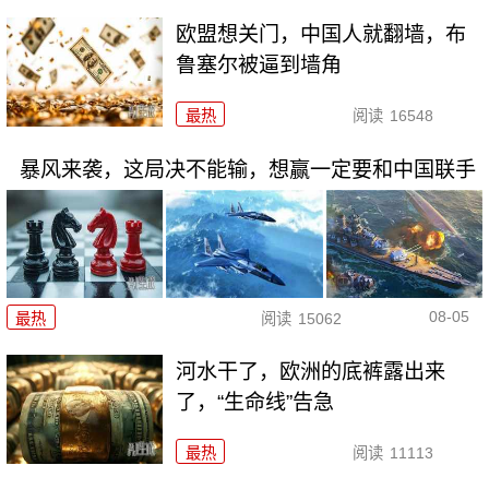
欧盟想关门，中国人就翻墙，布
鲁塞尔被逼到墙角
最热
阅读
16548
暴风来袭，这局决不能输，想赢一定要和中国联手
08-05
最热
阅读
15062
河水干了，欧洲的底裤露出来
了，“生命线”告急
最热
阅读
11113