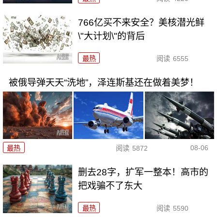
766亿买不来安全？美核潜光鲜
\"大计划\"的背后
最热
阅读
6555
被俄导弹天天“洗地”，泽连斯基还在做着美梦！
08-06
最热
阅读
5872
删去28字，扩军一整本！高市的
把戏骗不了东大
最热
阅读
5590