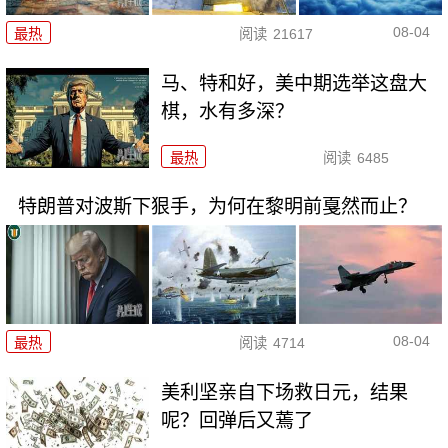
08-04
最热
阅读
21617
马、特和好，美中期选举这盘大
棋，水有多深？
最热
阅读
6485
特朗普对波斯下狠手，为何在黎明前戛然而止？
08-04
最热
阅读
4714
美利坚亲自下场救日元，结果
呢？回弹后又蔫了