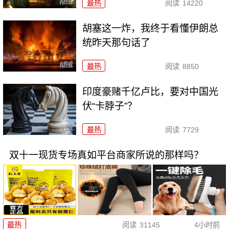
最热
阅读
14220
胡塞这一炸，我终于看懂伊朗总
统昨天那句话了
最热
阅读
8850
印度豪赌千亿卢比，要对中国光
伏“卡脖子”？
最热
阅读
7729
双十一现货专场真如平台商家所说的那样吗？
最热
阅读
31145
4小时前