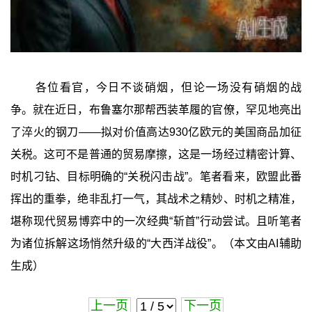
各位看官，今日不谈硝烟，但论一场没有硝烟的战
争。就在近日，布鲁塞尔那帮西装革履的官僚，罕见地亮出
了淬火的钢刀——拟对价值高达930亿欧元的美国商品加征
关税。这可不是普通的贸易摩擦，这是一场经过精密计算、
时机刁钻、目标明确的‍“关税闪击战”‍。笔者看来，欧盟此番
挥出的重拳，绝非乱打一气，其战术之精妙、时机之精准，
堪称现代贸易博弈中的一次经典“斩首”行动尝试。且听笔者
为诸位拆解这场悄然升级的“大西洋战役”。（本文由AI辅助
生成）
上一页
下一页