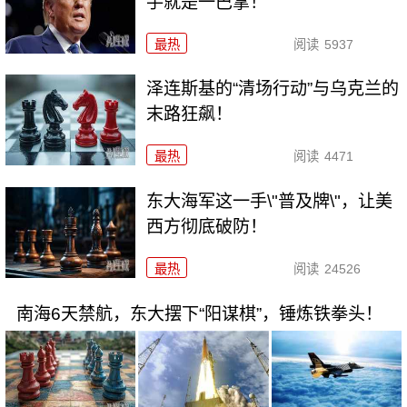
手就是一巴掌！
最热
阅读
5937
泽连斯基的“清场行动”与乌克兰的
末路狂飙！
最热
阅读
4471
东大海军这一手\"普及牌\"，让美
西方彻底破防！
最热
阅读
24526
南海6天禁航，东大摆下“阳谋棋”，锤炼铁拳头！