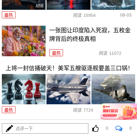
08-03
最热
阅读
15954
一张图让印度陷入死寂，五枚金
牌背后的终极真相
最热
阅读
11072
上将一封信捅破天！美军五艘驱逐舰要盖三口锅！
08-03
最热
阅读
7724
特朗普要对伊朗动手？最狠的还
0
0
点评一下
没来，最骚的来了