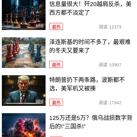
信息量很大！歼20越肩反杀，美
西方都不淡定了
最热
阅读
12373
泽连斯基的时间不多了，最艰难
的冬天又要来了
最热
阅读
10907
特朗普扔下两条路，波斯都不
选，美军机又被揍
最热
阅读
17942
125万还是5万？俄乌战损数字背
后的\"三国杀\"