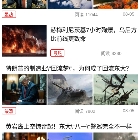
08-05
最热
阅读
11044
赫梅利尼茨基7小时殉爆，乌后方
比前线更致命
最热
阅读
8280
特朗普的制造业\"回流梦\"，为何成了回流东大？
08-05
最热
阅读
7802
黄岩岛上空惊雷起！东大\"八一\"警巡完全不一样