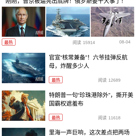
刚刚，普京被逼亮出底牌！俄罗斯要干大事了！
08-04
最热
阅读
15914
官宣“核常兼备”！六爷挂弹反航
母，炸醒多少人
最热
阅读
12689
特朗普一句“珍珠港除外”，撕开美
国霸权遮羞布
最热
阅读
11618
里海一声巨响，这次差点把两场