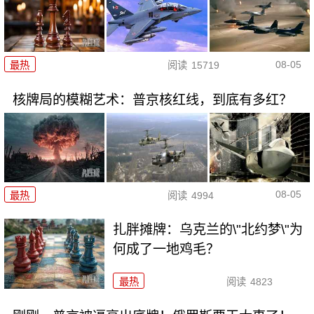
08-05
最热
阅读
15719
核牌局的模糊艺术：普京核红线，到底有多红？
08-05
最热
阅读
4994
扎胖摊牌：乌克兰的\"北约梦\"为
何成了一地鸡毛？
最热
阅读
4823