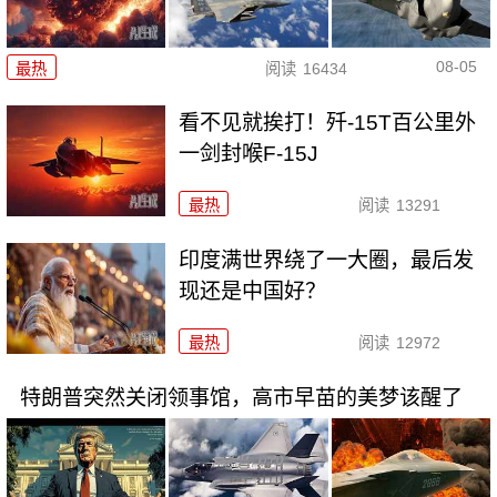
08-05
最热
阅读
16434
看不见就挨打！歼-15T百公里外
一剑封喉F-15J
最热
阅读
13291
印度满世界绕了一大圈，最后发
现还是中国好？
最热
阅读
12972
特朗普突然关闭领事馆，高市早苗的美梦该醒了