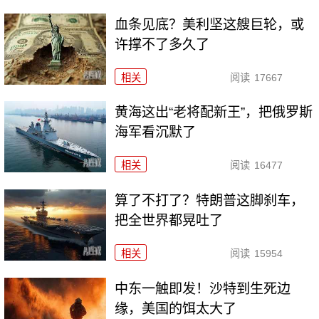
血条见底？美利坚这艘巨轮，或
许撑不了多久了
相关
阅读
17667
黄海这出“老将配新王”，把俄罗斯
海军看沉默了
相关
阅读
16477
算了不打了？特朗普这脚刹车，
把全世界都晃吐了
相关
阅读
15954
中东一触即发！沙特到生死边
缘，美国的饵太大了