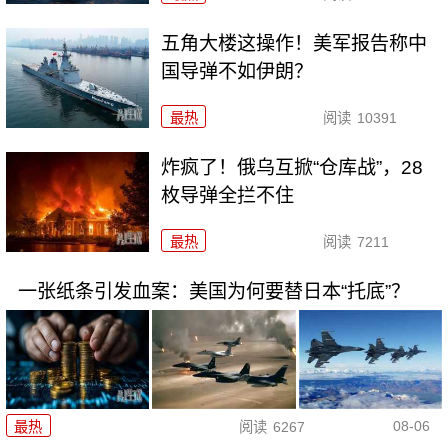
五角大楼这操作！美军报告称中
国导弹不如伊朗？
最热
阅读
10391
炸疯了！俄乌互掀“仓库战”，28
枚导弹全拦不住
最热
阅读
7211
一张纸条引发血案：美国为何要替日本“托底”？
08-06
最热
阅读
6267