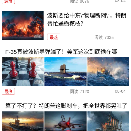
08-04
最热
阅读
8676
波斯要给中东\"物理断网\"，特朗
普忙递橄榄枝？
最热
阅读
7335
F-35真被波斯导弹端了！美军这次到底输在哪
08-04
最热
阅读
7120
算了不打了？特朗普这脚刹车，把全世界都晃吐了