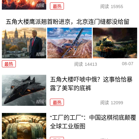
最热
阅读
15955
五角大楼鹰派翘首盼进京，北京连门缝都没给留
08-07
最热
阅读
14413
五角大楼吓唬中俄？这事恰恰暴
露了美军的底裤
最热
阅读
12099
“工厂的工厂”：中国这棋彻底颠覆
全球工业版图