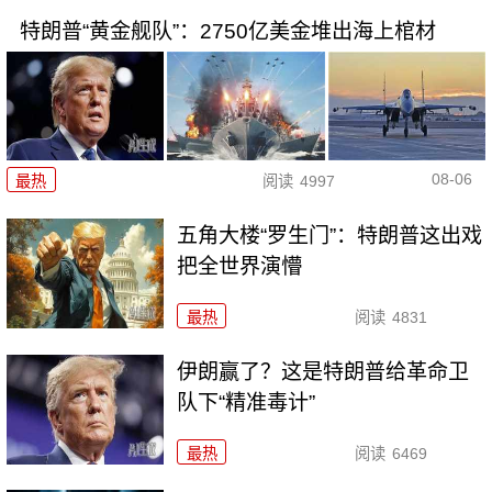
特朗普“黄金舰队”：2750亿美金堆出海上棺材
08-06
最热
阅读
4997
五角大楼“罗生门”：特朗普这出戏
把全世界演懵
最热
阅读
4831
伊朗赢了？这是特朗普给革命卫
队下“精准毒计”
最热
阅读
6469