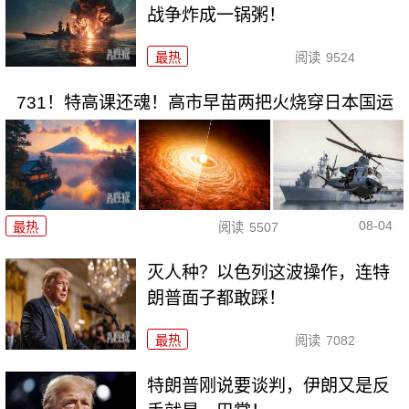
战争炸成一锅粥！
最热
阅读
9524
731！特高课还魂！高市早苗两把火烧穿日本国运
08-04
最热
阅读
5507
灭人种？以色列这波操作，连特
朗普面子都敢踩！
最热
阅读
7082
特朗普刚说要谈判，伊朗又是反