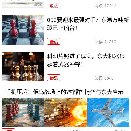
最热
阅读
12447
055要迎来最强对手？东瀛万吨新
驱已上船台！
最热
阅读
11310
科幻片照进了现实，东大机器狼
驮着武器冲锋！
最热
阅读
8846
千机压境：俄乌战场上的\"蜂群\"博弈与东大启示