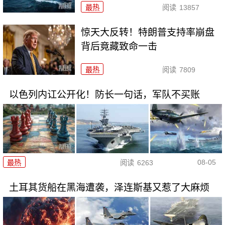
最热
阅读
13857
惊天大反转！特朗普支持率崩盘
背后竟藏致命一击
最热
阅读
7809
以色列内讧公开化！防长一句话，军队不买账
08-05
最热
阅读
6263
土耳其货船在黑海遭袭，泽连斯基又惹了大麻烦