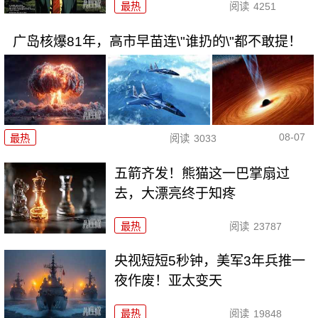
最热
阅读
4251
广岛核爆81年，高市早苗连\"谁扔的\"都不敢提！
08-07
最热
阅读
3033
五箭齐发！熊猫这一巴掌扇过
去，大漂亮终于知疼
最热
阅读
23787
央视短短5秒钟，美军3年兵推一
夜作废！亚太变天
最热
阅读
19848