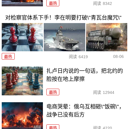
最热
阅读
8342
对检察官体系下手！李在明要打破\"青瓦台魔咒\"
08-06
最热
阅读
6419
扎卢日内说的一句话，把北约的
脸按在地上摩擦
最热
阅读
12944
电商哭晕：俄乌互相砸\"饭碗\"，
战争已没有后方
最热
阅读
4220