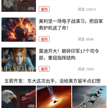
最热
阅读
14513
美利坚一场电子战演习，把自家
救护机送了命！
最热
阅读
8696
莫迪开大！砸碎印军17个司令
部，重组指挥结构
最热
阅读
7945
五箭齐发：东大这次出手，没给美方留半点幻想