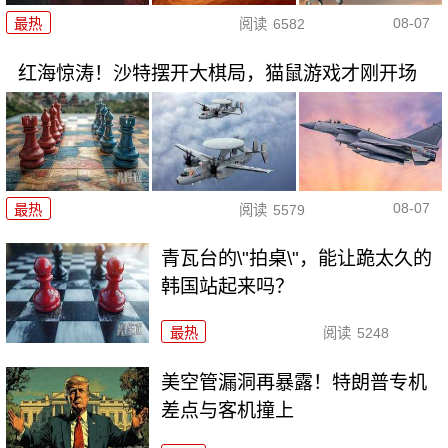
08-07
最热
阅读
6582
红海惊涛！沙特摆开大棋局，猫鼠游戏才刚开场
08-07
最热
阅读
5579
青瓦台的\"拍桌\"，能让跪太久的
韩国站起来吗？
最热
阅读
5248
美空管漏洞再暴露！特朗普专机
差点与客机撞上