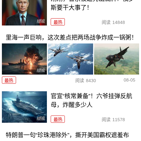
斯要干大事了！
最热
阅读
14848
里海一声巨响，这次差点把两场战争炸成一锅粥！
08-05
最热
阅读
8430
官宣“核常兼备”！六爷挂弹反航
母，炸醒多少人
最热
阅读
11578
特朗普一句“珍珠港除外”，撕开美国霸权遮羞布