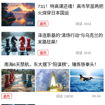
731！特高课还魂！高市早苗两把
火烧穿日本国运
最热
阅读
4564
泽连斯基的“清场行动”与乌克兰的
末路狂飙！
最热
阅读
3635
南海6天禁航，东大摆下“阳谋棋”，锤炼铁拳头！
08-04
最热
阅读
19830