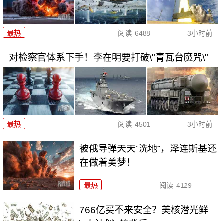
最热
阅读
6488
3小时前
对检察官体系下手！李在明要打破\"青瓦台魔咒\"
最热
阅读
4501
3小时前
被俄导弹天天“洗地”，泽连斯基还
在做着美梦！
最热
阅读
4129
766亿买不来安全？美核潜光鲜