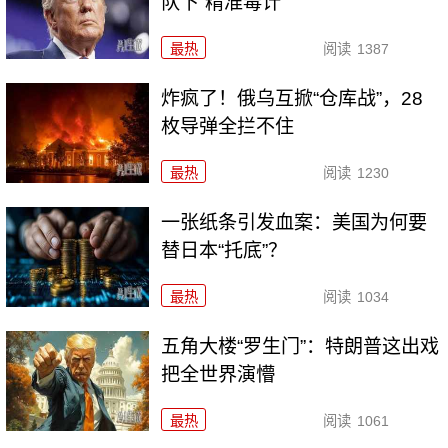
队下“精准毒计”
最热
阅读
1387
炸疯了！俄乌互掀“仓库战”，28
枚导弹全拦不住
最热
阅读
1230
一张纸条引发血案：美国为何要
替日本“托底”？
最热
阅读
1034
五角大楼“罗生门”：特朗普这出戏
把全世界演懵
最热
阅读
1061