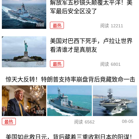
解放军五秒镜头颠覆太平洋！美
军最后安全区没了
最热
阅读
12211
美国对巴西下死手，卢拉让世界
看清谁才是真朋友
最热
阅读
6801
惊天大反转！特朗普支持率崩盘背后竟藏致命一击
08-05
最热
阅读
6562
美国如此救日元，背后藏着三重收割日本的阳谋！