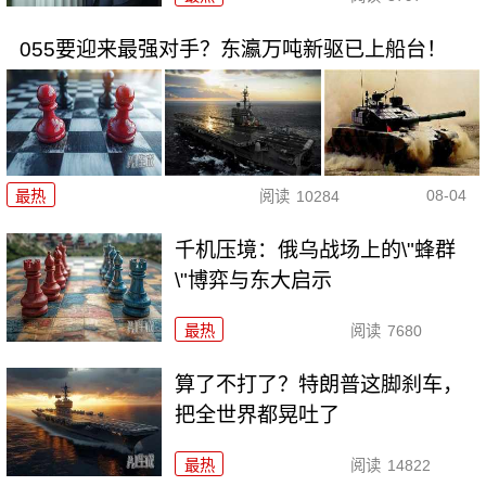
055要迎来最强对手？东瀛万吨新驱已上船台！
08-04
最热
阅读
10284
千机压境：俄乌战场上的\"蜂群
\"博弈与东大启示
最热
阅读
7680
算了不打了？特朗普这脚刹车，
把全世界都晃吐了
最热
阅读
14822