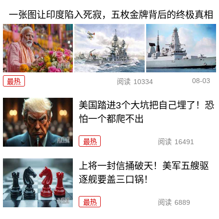
一张图让印度陷入死寂，五枚金牌背后的终极真相
08-03
最热
阅读
10334
美国踏进3个大坑把自己埋了！恐
怕一个都爬不出
最热
阅读
16491
上将一封信捅破天！美军五艘驱
逐舰要盖三口锅！
最热
阅读
6889