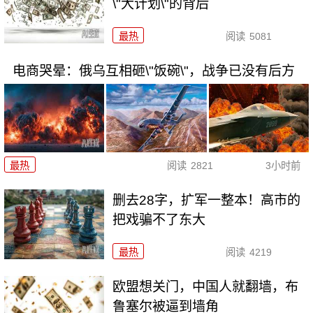
\"大计划\"的背后
最热
阅读
5081
电商哭晕：俄乌互相砸\"饭碗\"，战争已没有后方
最热
阅读
2821
3小时前
删去28字，扩军一整本！高市的
把戏骗不了东大
最热
阅读
4219
欧盟想关门，中国人就翻墙，布
鲁塞尔被逼到墙角