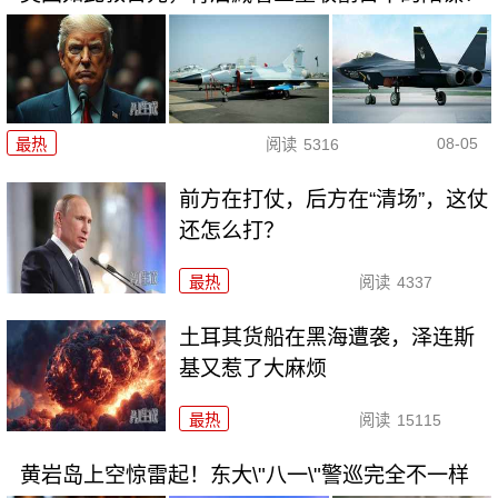
08-05
最热
阅读
5316
前方在打仗，后方在“清场”，这仗
还怎么打？
最热
阅读
4337
土耳其货船在黑海遭袭，泽连斯
基又惹了大麻烦
最热
阅读
15115
黄岩岛上空惊雷起！东大\"八一\"警巡完全不一样