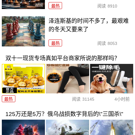
最热
阅读
8910
泽连斯基的时间不多了，最艰难
的冬天又要来了
最热
阅读
8053
双十一现货专场真如平台商家所说的那样吗？
最热
阅读
31145
4小时前
125万还是5万？俄乌战损数字背后的\"三国杀\"