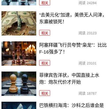
相关
阅读
24284
“去美元化”加速，美债无人问津，
东瀛被锁死！
相关
阅读
23123
阿塞拜疆飞行员夸赞“枭龙”：比比
F-16强多了！
相关
阅读
23101
菲律宾告洋状，中国直接上水
炮：炮灰代价才开始
相关
阅读
18787
巴铁横扫海湾：沙科之后谁会是