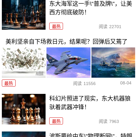
东大海军这一手\"普及牌\"，让美
西方彻底破防！
最热
阅读
22701
美利坚亲自下场救日元，结果呢？回弹后又蔫了
08-04
最热
阅读
11556
科幻片照进了现实，东大机器狼
驮着武器冲锋！
最热
阅读
7963
波斯要给中东\"物理断网\"，特朗