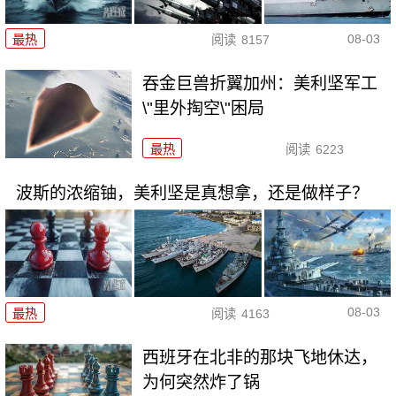
08-03
最热
阅读
8157
吞金巨兽折翼加州：美利坚军工
\"里外掏空\"困局
最热
阅读
6223
波斯的浓缩铀，美利坚是真想拿，还是做样子？
08-03
最热
阅读
4163
西班牙在北非的那块飞地休达，
为何突然炸了锅