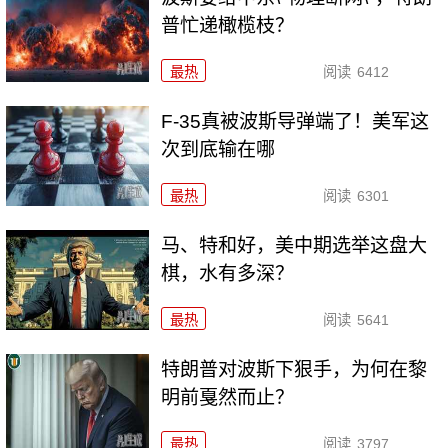
普忙递橄榄枝？
最热
阅读
6412
F-35真被波斯导弹端了！美军这
次到底输在哪
最热
阅读
6301
马、特和好，美中期选举这盘大
棋，水有多深？
最热
阅读
5641
特朗普对波斯下狠手，为何在黎
明前戛然而止？
最热
阅读
3797