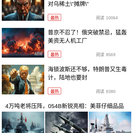
对乌稀土\"摊牌\"
最热
阅读
10064
普京不忍了！俄突破禁忌，猛轰
美资无人机工厂
最热
阅读
8569
海锁波斯还不够，特朗普又生毒
计，陆地也要封
最热
阅读
8380
4万吨老将压阵，054B新锐亮相：美菲仔细品品