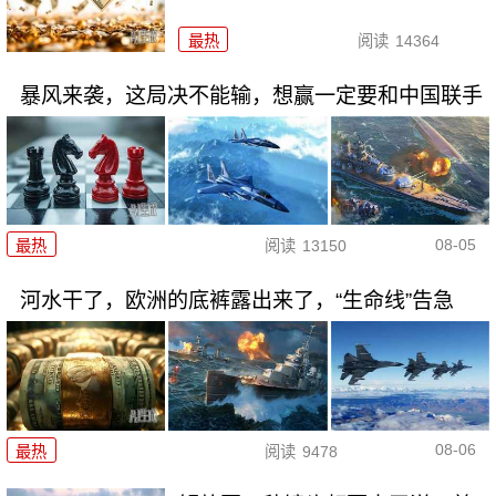
最热
阅读
14364
暴风来袭，这局决不能输，想赢一定要和中国联手
08-05
最热
阅读
13150
河水干了，欧洲的底裤露出来了，“生命线”告急
08-06
最热
阅读
9478