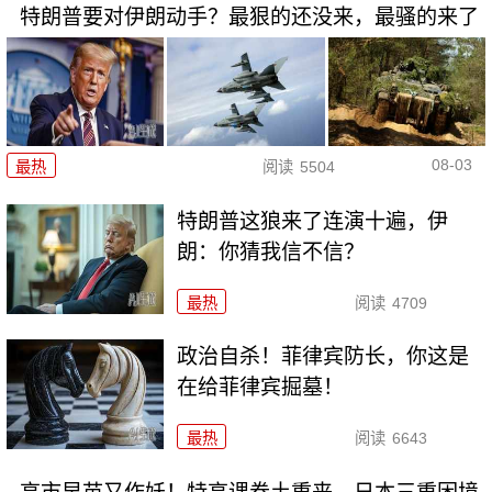
特朗普要对伊朗动手？最狠的还没来，最骚的来了
08-03
最热
阅读
5504
特朗普这狼来了连演十遍，伊
朗：你猜我信不信？
最热
阅读
4709
政治自杀！菲律宾防长，你这是
在给菲律宾掘墓！
最热
阅读
6643