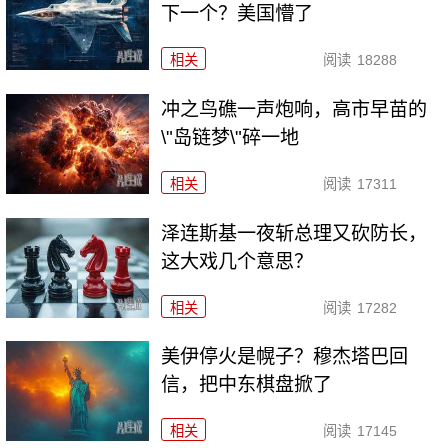
下一个？美国懵了
相关
阅读
18288
冲之鸟礁一声炮响，高市早苗的
\"岛链梦\"碎一地
相关
阅读
17311
泽连斯基一夜斩总理又砍防长，
这大戏几个意思？
相关
阅读
17282
美伊停火是幌子？穆杰塔巴回
信，把中东棋盘掀了
相关
阅读
17145