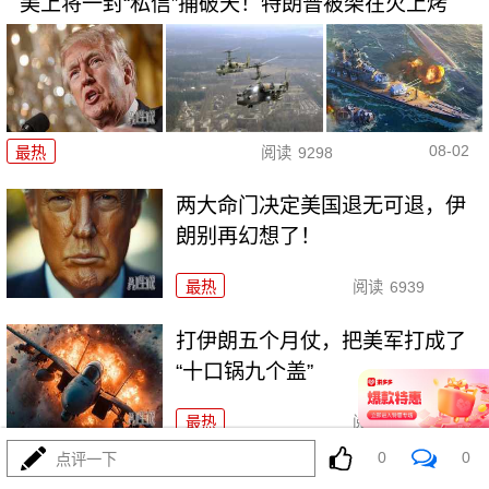
美上将一封“私信”捅破天！特朗普被架在火上烤
08-02
最热
阅读
9298
两大命门决定美国退无可退，伊
朗别再幻想了！
最热
阅读
6939
打伊朗五个月仗，把美军打成了
“十口锅九个盖”
最热
阅读
5386
0
0
点评一下
特朗普要对伊朗“断气断电”？这豪