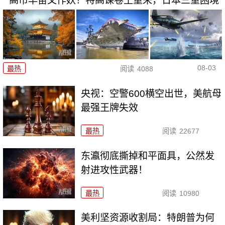
高市早苗又作妖！特高课卷土重来，日本三重困境
08-03
最热
阅读
4088
央视：空警600横空出世，美航母
最强王牌失效
最热
阅读
22677
东瀛彻底撕掉和平面具，公然发
射进攻性武器！
最热
阅读
10980
美利坚资源收割局：特朗普为何