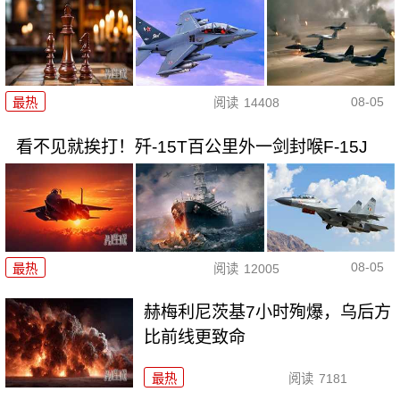
08-05
最热
阅读
14408
看不见就挨打！歼-15T百公里外一剑封喉F-15J
08-05
最热
阅读
12005
赫梅利尼茨基7小时殉爆，乌后方
比前线更致命
最热
阅读
7181