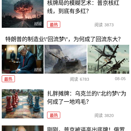
核牌局的模糊艺术：普京核红
线，到底有多红？
最热
阅读
3873
特朗普的制造业\"回流梦\"，为何成了回流东大？
08-05
最热
阅读
6783
扎胖摊牌：乌克兰的\"北约梦\"为
何成了一地鸡毛？
最热
阅读
3820
刚刚，普京被逼亮出底牌！俄罗