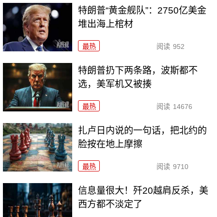
特朗普“黄金舰队”：2750亿美金
堆出海上棺材
最热
阅读
952
特朗普扔下两条路，波斯都不
选，美军机又被揍
最热
阅读
14676
扎卢日内说的一句话，把北约的
脸按在地上摩擦
最热
阅读
9710
信息量很大！歼20越肩反杀，美
西方都不淡定了