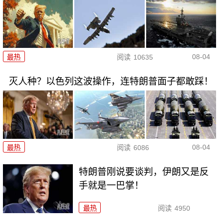
08-04
最热
阅读
10635
灭人种？以色列这波操作，连特朗普面子都敢踩！
08-04
最热
阅读
6086
特朗普刚说要谈判，伊朗又是反
手就是一巴掌！
最热
阅读
4950