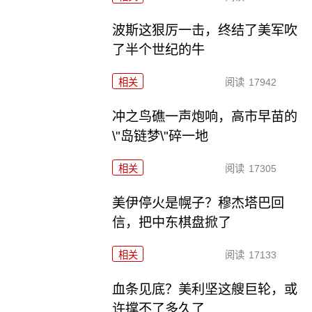
波斯这狠厉一击，终结了美军吹
了半个世纪的牛
相关
阅读
17942
冲之鸟礁一声炮响，高市早苗的
\"岛链梦\"碎一地
相关
阅读
17305
美伊停火是幌子？穆杰塔巴回
信，把中东棋盘掀了
相关
阅读
17133
血条见底？美利坚这艘巨轮，或
许撑不了多久了