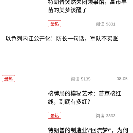
特朗普突然关闭领事馆，高市早
苗的美梦该醒了
最热
阅读
9801
以色列内讧公开化！防长一句话，军队不买账
08-05
最热
阅读
5135
核牌局的模糊艺术：普京核红
线，到底有多红？
最热
阅读
3863
特朗普的制造业\"回流梦\"，为何