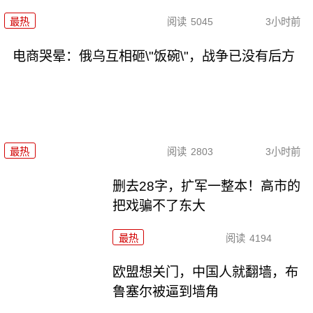
最热
阅读
5045
3小时前
电商哭晕：俄乌互相砸\"饭碗\"，战争已没有后方
最热
阅读
2803
3小时前
删去28字，扩军一整本！高市的
把戏骗不了东大
最热
阅读
4194
欧盟想关门，中国人就翻墙，布
鲁塞尔被逼到墙角