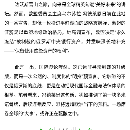
达沃斯雪山之巅，向来是全球精英勾勒“美好未来”的讲
坛。然而，欧盟委员会主席乌尔苏拉·冯德莱恩日前在此地
的一番宣告，却像一枚投进平静湖面的战略震撼弹，激起的
涟漪足以重塑地缘政治格局。她高调宣布，欧盟决定“永久
冻结”被制裁的俄罗斯中央银行资产，并意味深长地补充
——“保留使用这些资产的权利”。
此言一出，国际舆论哗然。这已远非寻常制裁的升级
版，而是一次公然的、制度化的“明抢”预宣言。它触碰的不
仅是俄罗斯的底线，更是在动摇现代国际金融与法律体系的
根基。笔者看来，冯德莱恩这句话，犹如推倒了第一块多米
诺骨牌，后续连锁反应，恐将远超欧洲当下的预料。一场席
卷全球的“大事”，或许正在酝酿之中。