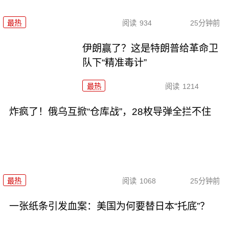
最热
阅读
934
25分钟前
伊朗赢了？这是特朗普给革命卫
队下“精准毒计”
最热
阅读
1214
炸疯了！俄乌互掀“仓库战”，28枚导弹全拦不住
最热
阅读
1068
25分钟前
一张纸条引发血案：美国为何要替日本“托底”？