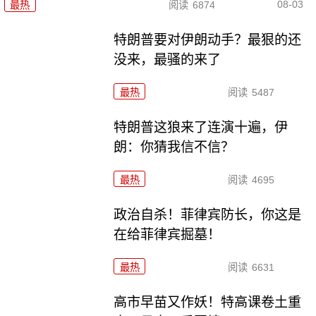
08-03
最热
阅读
6874
特朗普要对伊朗动手？最狠的还
没来，最骚的来了
最热
阅读
5487
特朗普这狼来了连演十遍，伊
朗：你猜我信不信？
最热
阅读
4695
政治自杀！菲律宾防长，你这是
在给菲律宾掘墓！
最热
阅读
6631
高市早苗又作妖！特高课卷土重