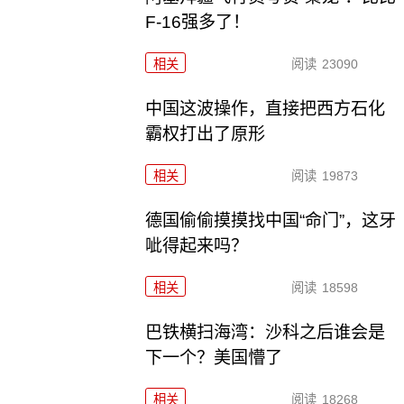
F-16强多了！
相关
阅读
23090
中国这波操作，直接把西方石化
霸权打出了原形
相关
阅读
19873
德国偷偷摸摸找中国“命门”，这牙
呲得起来吗？
相关
阅读
18598
巴铁横扫海湾：沙科之后谁会是
下一个？美国懵了
相关
阅读
18268