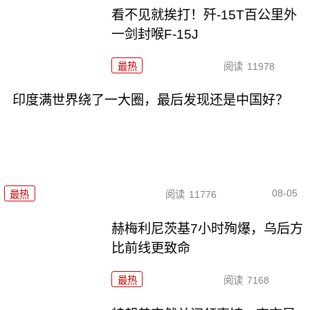
看不见就挨打！歼-15T百公里外
一剑封喉F-15J
最热
阅读
11978
印度满世界绕了一大圈，最后发现还是中国好？
08-05
最热
阅读
11776
赫梅利尼茨基7小时殉爆，乌后方
比前线更致命
最热
阅读
7168