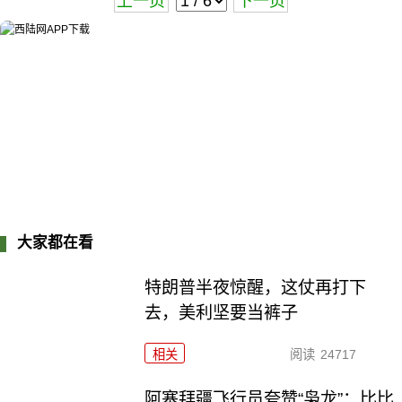
上一页
下一页
大家都在看
特朗普半夜惊醒，这仗再打下
去，美利坚要当裤子
相关
阅读
24717
阿塞拜疆飞行员夸赞“枭龙”：比比