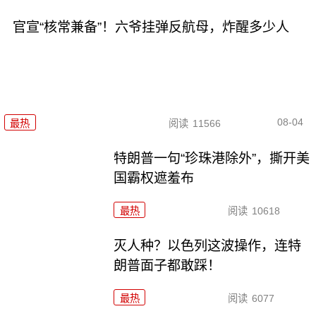
官宣“核常兼备”！六爷挂弹反航母，炸醒多少人
08-04
最热
阅读
11566
特朗普一句“珍珠港除外”，撕开美
国霸权遮羞布
最热
阅读
10618
灭人种？以色列这波操作，连特
朗普面子都敢踩！
最热
阅读
6077