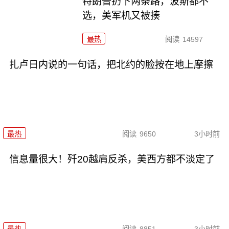
特朗普扔下两条路，波斯都不
选，美军机又被揍
最热
阅读
14597
扎卢日内说的一句话，把北约的脸按在地上摩擦
最热
阅读
9650
3小时前
信息量很大！歼20越肩反杀，美西方都不淡定了
最热
阅读
8851
3小时前