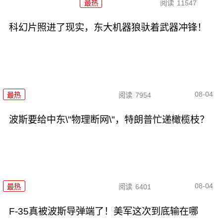
最热
阅读
11547
科幻片照进了现实，东大机器狼驮着武器冲锋！
08-04
最热
阅读
7954
波斯要给中东\"物理断网\"，特朗普忙递橄榄枝？
08-04
最热
阅读
6401
F-35真被波斯导弹端了！美军这次到底输在哪