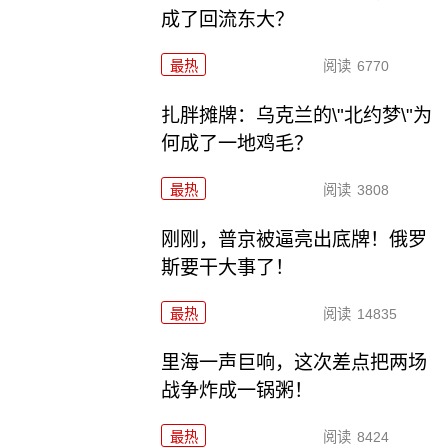
成了回流东大？
最热
阅读
6770
扎胖摊牌：乌克兰的\"北约梦\"为
何成了一地鸡毛？
最热
阅读
3808
刚刚，普京被逼亮出底牌！俄罗
斯要干大事了！
最热
阅读
14835
里海一声巨响，这次差点把两场
战争炸成一锅粥！
最热
阅读
8424