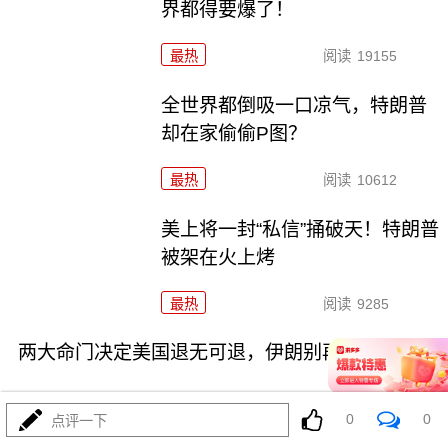
界都得要爆了！
最热
阅读
19155
全世界都倒吸一口凉气，特朗普
却在家偷偷P图？
最热
阅读
10612
美上将一封“私信”捅破天！特朗普
被架在火上烤
最热
阅读
9285
两大命门决定美国退无可退，伊朗别再幻想了！
0
0
点评一下