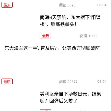
08-04
最热
阅读
3628
南海6天禁航，东大摆下“阳谋
棋”，锤炼铁拳头！
最热
阅读
19805
东大海军这一手\"普及牌\"，让美西方彻底破防！
08-04
最热
阅读
22677
美利坚亲自下场救日元，结果
呢？回弹后又蔫了