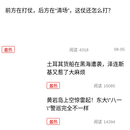
前方在打仗，后方在“清场”，这仗还怎么打？
08-05
最热
阅读
4318
土耳其货船在黑海遭袭，泽连斯
基又惹了大麻烦
最热
阅读
15085
黄岩岛上空惊雷起！东大\"八一
\"警巡完全不一样
最热
阅读
14394