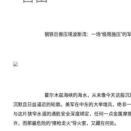
钢铁巨兽压境波斯湾：一场“极限施压”的
霍尔木兹海峡的海水，从未像今天这般沉重。
沉默且日益逼近的轮廓。美军在中东的大举增兵，绝非一
与这片狭窄水道的通航安全深度绑定，任何一点金属摩
许，而那最危险的“擦枪走火”导火索，又藏在何处。