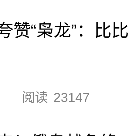
夸赞“枭龙”：比比
阅读
23147