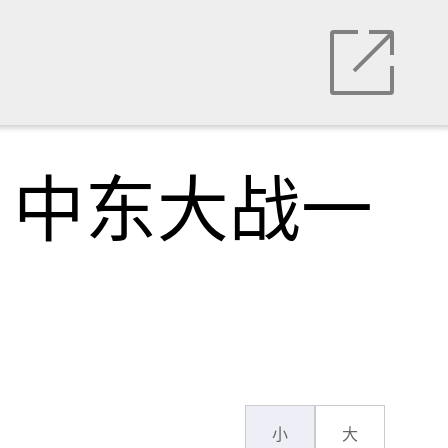
，中东大战一
小
大