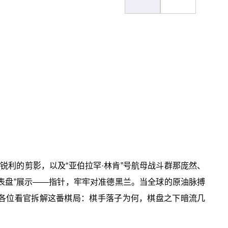
隼”锐利的剪影，以及“亚伯拉罕·林肯”号航母战斗群那庞然、
表盘”展示——指针，牢牢对准德黑兰。当全球的原油脉搏
各位看官拆解这番棋局：棋手落子为何，棋盘之下暗流几