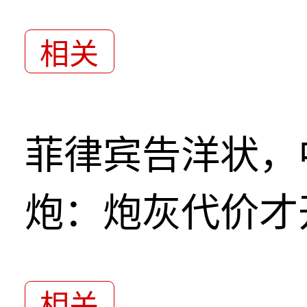
相关
菲律宾告洋状，
炮：炮灰代价才
相关