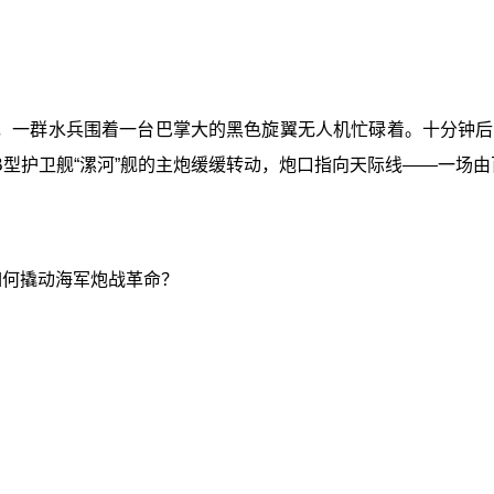
，一群水兵围着一台巴掌大的黑色旋翼无人机忙碌着。十分钟后
B型护卫舰“漯河”舰的主炮缓缓转动，炮口指向天际线——一场
如何撬动海军炮战革命？