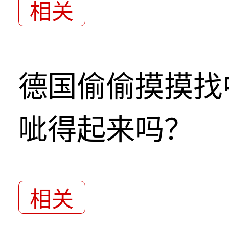
相关
德国偷偷摸摸找
呲得起来吗？
相关