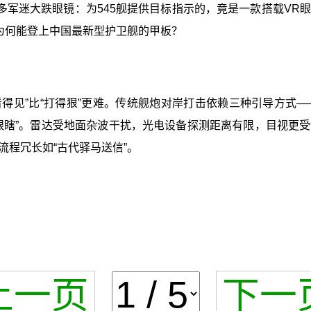
多军迷大跌眼镜：为545舰提供目标指示的，竟是一款搭载VR
为何能登上中国最新型护卫舰的甲板？
看得见”比“打得狠”更难。传统舰炮对岸打击依赖三种引导方式
眼瞎”。雷达受地面杂波干扰，光电设备探测距离有限，目视更
程冗长如“古代驿马送信”。
上一页
下一