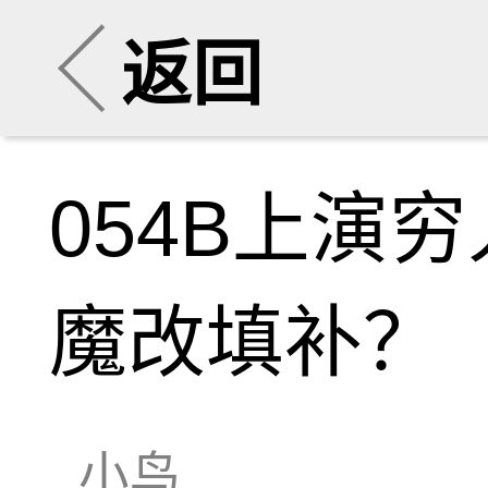
返回
054B上演
魔改填补？
小鸟