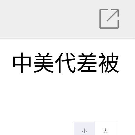
击，中美代差被
小
大