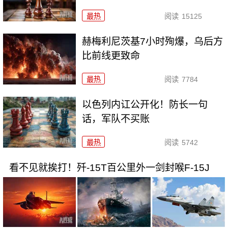
最热
阅读
15125
赫梅利尼茨基7小时殉爆，乌后方
比前线更致命
最热
阅读
7784
以色列内讧公开化！防长一句
话，军队不买账
最热
阅读
5742
看不见就挨打！歼-15T百公里外一剑封喉F-15J