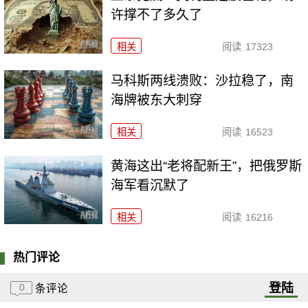
许撑不了多久了
相关
阅读
17323
马科斯两线溃败：沙拉稳了，南
海牌被东大刺穿
相关
阅读
16523
黄海这出“老将配新王”，把俄罗斯
海军看沉默了
相关
阅读
16216
热门评论
登陆
0
条评论