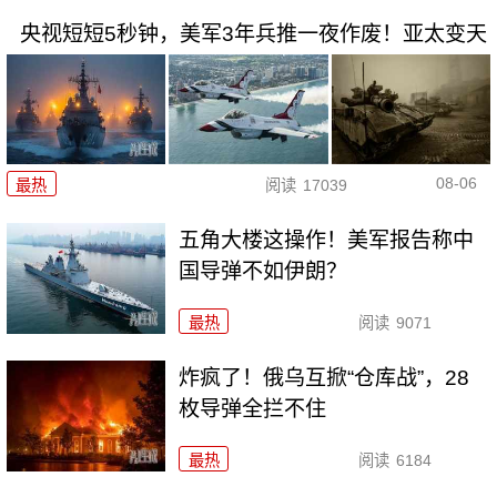
央视短短5秒钟，美军3年兵推一夜作废！亚太变天
08-06
最热
阅读
17039
五角大楼这操作！美军报告称中
国导弹不如伊朗？
最热
阅读
9071
炸疯了！俄乌互掀“仓库战”，28
枚导弹全拦不住
最热
阅读
6184