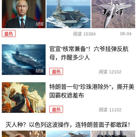
08-04
最热
阅读
15384
官宣“核常兼备”！六爷挂弹反航
母，炸醒多少人
最热
阅读
12102
特朗普一句“珍珠港除外”，撕开美
国霸权遮羞布
最热
阅读
11102
灭人种？以色列这波操作，连特朗普面子都敢踩！