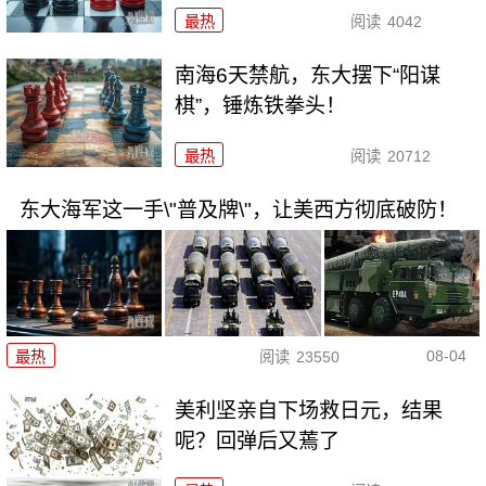
最热
阅读
4042
南海6天禁航，东大摆下“阳谋
棋”，锤炼铁拳头！
最热
阅读
20712
东大海军这一手\"普及牌\"，让美西方彻底破防！
08-04
最热
阅读
23550
美利坚亲自下场救日元，结果
呢？回弹后又蔫了