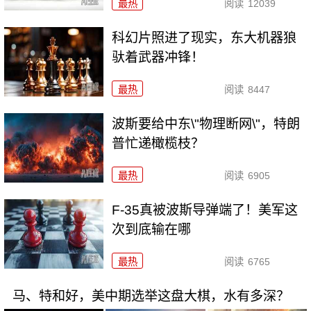
最热
阅读
12039
科幻片照进了现实，东大机器狼
驮着武器冲锋！
最热
阅读
8447
波斯要给中东\"物理断网\"，特朗
普忙递橄榄枝？
最热
阅读
6905
F-35真被波斯导弹端了！美军这
次到底输在哪
最热
阅读
6765
马、特和好，美中期选举这盘大棋，水有多深？