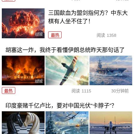
三国歃血为盟剑指何方？中东大
棋有人坐不住了！
最热
阅读
1358
胡塞这一炸，我终于看懂伊朗总统昨天那句话了
最热
阅读
1115
30分钟前
印度豪赌千亿卢比，要对中国光伏“卡脖子”？