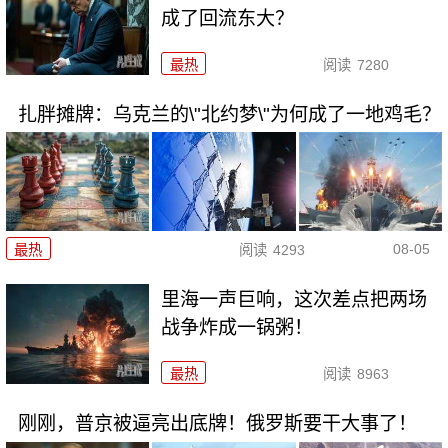
成了回流东大？
最热
阅读
7280
扎胖摊牌：乌克兰的\"北约梦\"为何成了一地鸡毛？
08-05
最热
阅读
4293
里海一声巨响，这次差点把两场
战争炸成一锅粥！
最热
阅读
8963
刚刚，普京被逼亮出底牌！俄罗斯要干大事了！