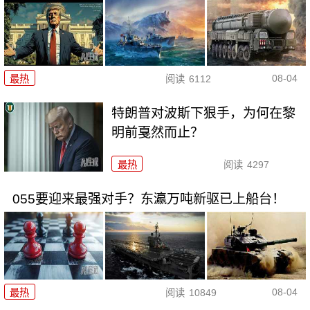
08-04
最热
阅读
6112
特朗普对波斯下狠手，为何在黎
明前戛然而止？
最热
阅读
4297
055要迎来最强对手？东瀛万吨新驱已上船台！
08-04
最热
阅读
10849