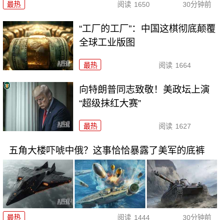
最热
阅读
1650
30分钟前
“工厂的工厂”：中国这棋彻底颠覆
全球工业版图
最热
阅读
1664
向特朗普同志致敬！美政坛上演
“超级抹红大赛”
最热
阅读
1627
五角大楼吓唬中俄？这事恰恰暴露了美军的底裤
最热
阅读
1444
30分钟前