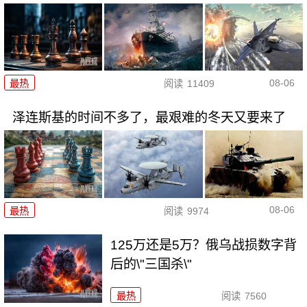
08-06
最热
阅读
11409
泽连斯基的时间不多了，最艰难的冬天又要来了
08-06
最热
阅读
9974
125万还是5万？俄乌战损数字背
后的\"三国杀\"
最热
阅读
7560