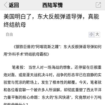
返回
西陆军情
美国明白了，东大反舰弹道导弹，真能
终结航母
小
大
自由
《钢铁巨兽的“阿喀琉斯之踵”：东大反舰弹道导弹如何
用“外科手术”终结航母霸权》
笔者按： 当世人对一场海战的想象，还停留在巨舰重
炮对轰、或是漫天战机决斗时，战争的形态早已在寂静的实
验室与荒凉的靶场上，发生了根本性的颠覆。今天，笔者就
和各位看官聊一个被许多人所误解，却彻底重塑了西太平洋
力量平衡的核心命题：东大的“东风快递”，究竟想对十万吨
的航母做什么？