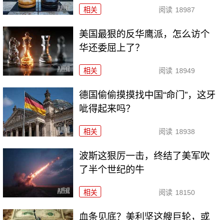
相关
阅读
18987
美国最狠的反华鹰派，怎么访个
华还委屈上了？
相关
阅读
18949
德国偷偷摸摸找中国“命门”，这牙
呲得起来吗？
相关
阅读
18938
波斯这狠厉一击，终结了美军吹
了半个世纪的牛
相关
阅读
18150
血条见底？美利坚这艘巨轮，或