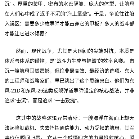
沉”‍ 。厚重的装甲、密布的水密隔舱、庞大的体型，让航母
在人们心中成了近乎不沉的“海上堡垒”。于是，争论往往陷
入误区：需要多少枚导弹才能击穿它的甲板？多大的战斗部
才能让它进水倾覆？
然而，现代战争，尤其是大国间的尖端对抗，本质是
体系与体系的碰撞，是“战斗力生成与摧毁”的效率竞赛。 击
沉一艘航母固然震撼，但绝非最高效、最经济的选项。东大
的工程师和战略家们，早已跳出了这个思维窠臼。他们为东
风-21D和东风-26这类反舰弹道导弹设定的核心战法，并非
追求“击沉”，而是追求 ‍“一击致瘫”‍。
这其中的战略逻辑异常清晰：一艘漂浮在海面上却无
法起降舰载机、失去指挥通信能力、动力受损的航母，其军
事价值瞬间归零。 它从一个威慑四方的力量投射核心，瞬