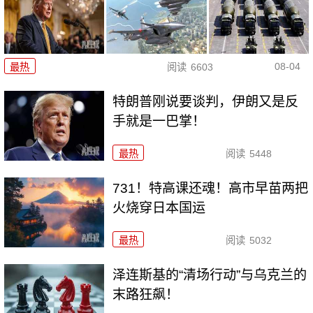
08-04
最热
阅读
6603
特朗普刚说要谈判，伊朗又是反
手就是一巴掌！
最热
阅读
5448
731！特高课还魂！高市早苗两把
火烧穿日本国运
最热
阅读
5032
泽连斯基的“清场行动”与乌克兰的
末路狂飙！