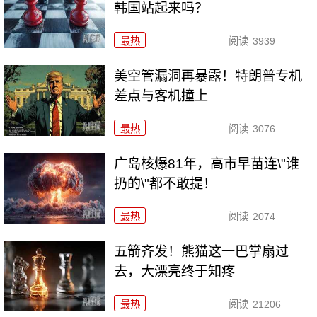
韩国站起来吗？
最热
阅读
3939
美空管漏洞再暴露！特朗普专机
差点与客机撞上
最热
阅读
3076
广岛核爆81年，高市早苗连\"谁
扔的\"都不敢提！
最热
阅读
2074
五箭齐发！熊猫这一巴掌扇过
去，大漂亮终于知疼
最热
阅读
21206