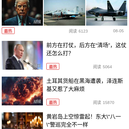
08-05
最热
阅读
6123
前方在打仗，后方在“清场”，这仗
还怎么打？
最热
阅读
5064
土耳其货船在黑海遭袭，泽连斯
基又惹了大麻烦
最热
阅读
15870
黄岩岛上空惊雷起！东大\"八一
\"警巡完全不一样