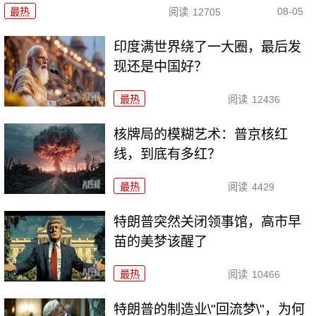
08-05
最热
阅读
12705
印度满世界绕了一大圈，最后发
现还是中国好？
最热
阅读
12436
核牌局的模糊艺术：普京核红
线，到底有多红？
最热
阅读
4429
特朗普突然关闭领事馆，高市早
苗的美梦该醒了
最热
阅读
10466
特朗普的制造业\"回流梦\"，为何