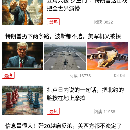
五角大楼“罗生门”：特朗普这出戏
把全世界演懵
最热
阅读
3822
特朗普扔下两条路，波斯都不选，美军机又被揍
08-06
最热
阅读
16773
扎卢日内说的一句话，把北约的
脸按在地上摩擦
最热
阅读
11958
信息量很大！歼20越肩反杀，美西方都不淡定了