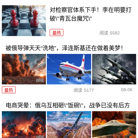
对检察官体系下手！李在明要打
破\"青瓦台魔咒\"
最热
阅读
5582
被俄导弹天天“洗地”，泽连斯基还在做着美梦！
08-06
最热
阅读
5177
电商哭晕：俄乌互相砸\"饭碗\"，战争已没有后方