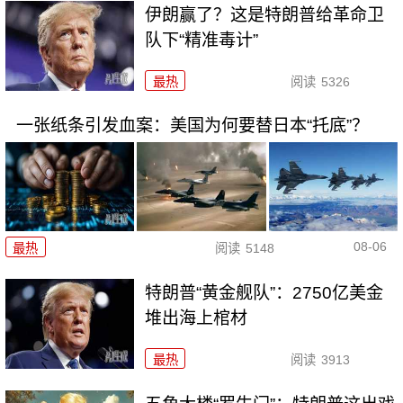
伊朗赢了？这是特朗普给革命卫
队下“精准毒计”
最热
阅读
5326
一张纸条引发血案：美国为何要替日本“托底”？
08-06
最热
阅读
5148
特朗普“黄金舰队”：2750亿美金
堆出海上棺材
最热
阅读
3913