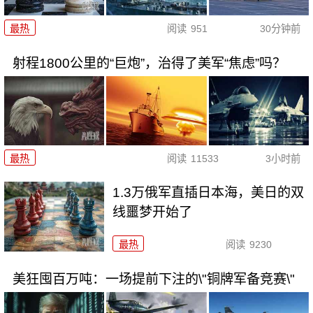
最热
阅读
951
30分钟前
射程1800公里的“巨炮”，治得了美军“焦虑”吗？
最热
阅读
11533
3小时前
1.3万俄军直插日本海，美日的双
线噩梦开始了
最热
阅读
9230
美狂囤百万吨：一场提前下注的\"铜牌军备竞赛\"