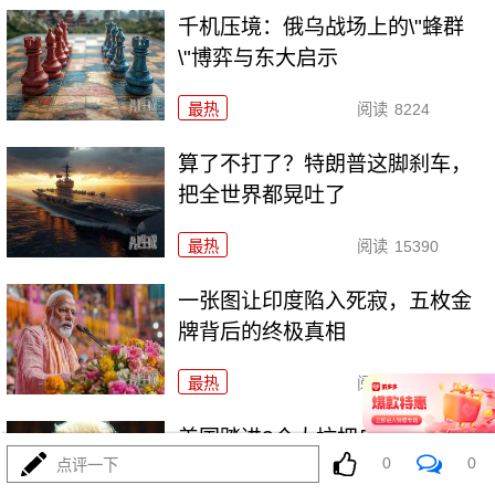
千机压境：俄乌战场上的\"蜂群
\"博弈与东大启示
最热
阅读
8224
算了不打了？特朗普这脚刹车，
把全世界都晃吐了
最热
阅读
15390
一张图让印度陷入死寂，五枚金
牌背后的终极真相
最热
阅读
10747
美国踏进3个大坑把自己埋了！恐
0
0
点评一下
怕一个都爬不出