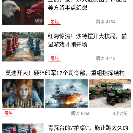
美方留半点幻想
最热
阅读
4754
红海惊涛！沙特摆开大棋局，猫
鼠游戏才刚开场
最热
阅读
4213
莫迪开大！砸碎印军17个司令部，重组指挥结构
最热
阅读
6350
3小时前
青瓦台的\"拍桌\"，能让跪太久的