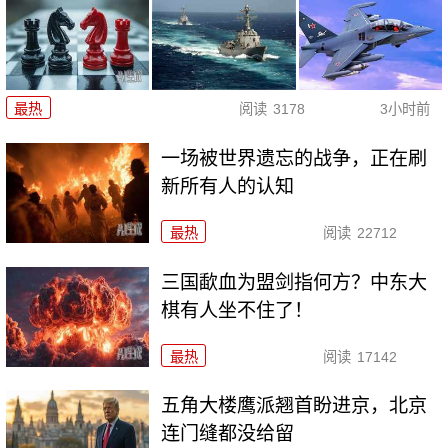
最热
阅读
3178
3小时前
一场被世界遗忘的战争，正在刷
新所有人的认知
最热
阅读
22712
三国歃血为盟剑指何方？中东大
棋有人坐不住了！
最热
阅读
17142
五角大楼鹰派翘首盼进京，北京
连门缝都没给留