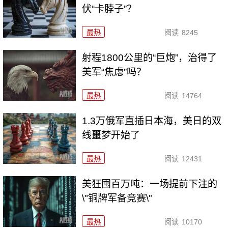
伏“卡脖子”？
最热
阅读
8245
射程1800公里的“巨炮”，治得了
美军“焦虑”吗？
最热
阅读
14764
1.3万俄军直插日本海，美日的双
线噩梦开始了
最热
阅读
12431
美狂囤百万吨：一场提前下注的
\"铜牌军备竞赛\"
最热
阅读
10170