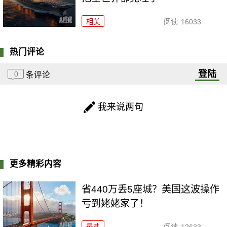
相关
阅读
16033
热门评论
登陆
0
条评论
我来说两句
更多精彩内容
省440万丢5座城？美国这波操作
亏到姥姥家了！
最热
阅读
12633