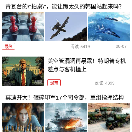
青瓦台的\"拍桌\"，能让跪太久的韩国站起来吗？
08-07
最热
阅读
5419
美空管漏洞再暴露！特朗普专机
差点与客机撞上
最热
阅读
4399
莫迪开大！砸碎印军17个司令部，重组指挥结构