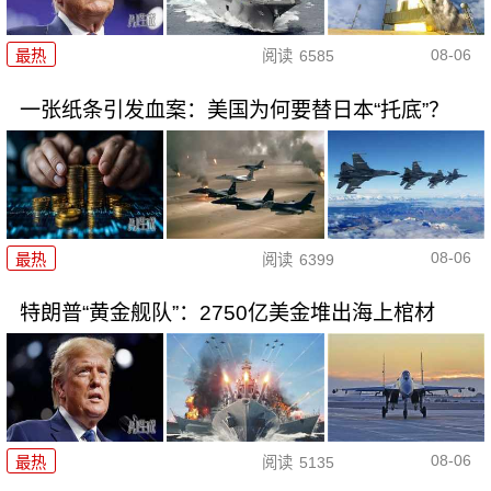
08-06
最热
阅读
6585
一张纸条引发血案：美国为何要替日本“托底”？
08-06
最热
阅读
6399
特朗普“黄金舰队”：2750亿美金堆出海上棺材
08-06
最热
阅读
5135