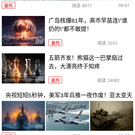
08-07
最热
阅读
8077
广岛核爆81年，高市早苗连\"谁
扔的\"都不敢提！
最热
阅读
3153
五箭齐发！熊猫这一巴掌扇过
去，大漂亮终于知疼
最热
阅读
24082
央视短短5秒钟，美军3年兵推一夜作废！亚太变天