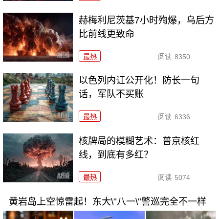
赫梅利尼茨基7小时殉爆，乌后方
比前线更致命
最热
阅读
8350
以色列内讧公开化！防长一句
话，军队不买账
最热
阅读
6336
核牌局的模糊艺术：普京核红
线，到底有多红？
最热
阅读
5074
黄岩岛上空惊雷起！东大\"八一\"警巡完全不一样