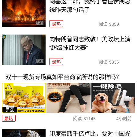
胡塞这一炸，我终于看懂伊朗总
统昨天那句话了
最热
阅读
9359
向特朗普同志致敬！美政坛上演
“超级抹红大赛”
最热
阅读
9336
双十一现货专场真如平台商家所说的那样吗？
最热
阅读
31145
4小时前
印度豪赌千亿卢比，要对中国光