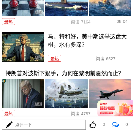
08-04
最热
阅读
7164
马、特和好，美中期选举这盘大
棋，水有多深？
最热
阅读
6527
特朗普对波斯下狠手，为何在黎明前戛然而止？
08-04
最热
阅读
4757
0
0
点评一下
055要迎来最强对手？东瀛万吨新驱已上船台！