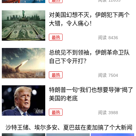
对美国幻想不灭，伊朗犯下两个
大错，令人痛心！
最热
阅读
8436
总统见不到领袖，伊朗革命卫队
自己下令开打？
最热
阅读
7504
特朗普一句“我们也想要导弹”揭了
美国的老底
最热
阅读
3988
沙特王储、埃尔多安、夏巴兹在麦加搞了个大新闻