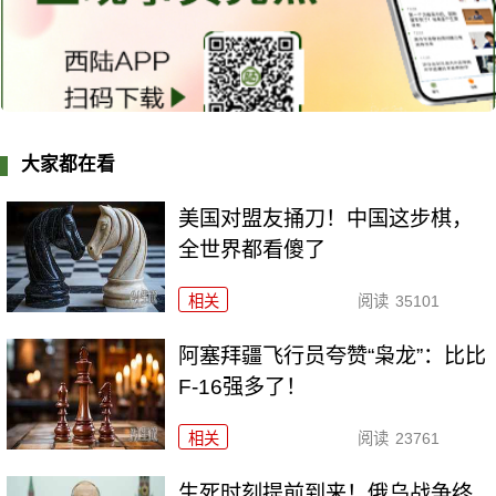
大家都在看
美国对盟友捅刀！中国这步棋，
全世界都看傻了
相关
阅读
35101
阿塞拜疆飞行员夸赞“枭龙”：比比
F-16强多了！
相关
阅读
23761
生死时刻提前到来！俄乌战争终