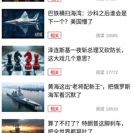
巴铁横扫海湾：沙科之后谁会是
下一个？美国懵了
相关
阅读
19085
泽连斯基一夜斩总理又砍防长，
这大戏几个意思？
相关
阅读
17772
黄海这出“老将配新王”，把俄罗斯
海军看沉默了
相关
阅读
16510
算了不打了？特朗普这脚刹车，
把全世界都晃吐了