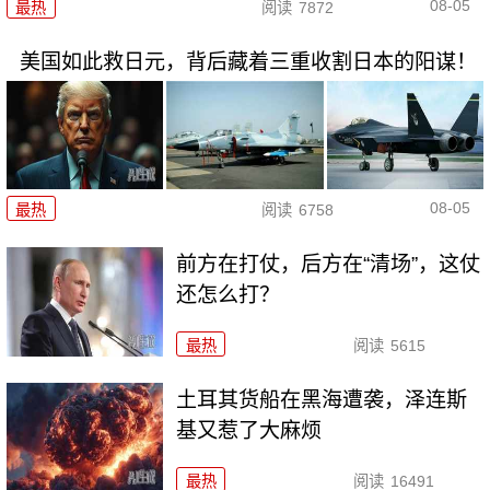
08-05
最热
阅读
7872
美国如此救日元，背后藏着三重收割日本的阳谋！
08-05
最热
阅读
6758
前方在打仗，后方在“清场”，这仗
还怎么打？
最热
阅读
5615
土耳其货船在黑海遭袭，泽连斯
基又惹了大麻烦
最热
阅读
16491