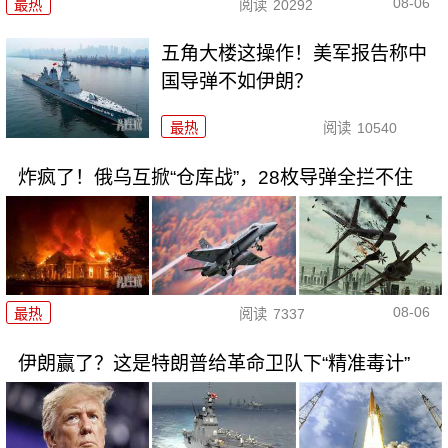
08-06
最热
阅读
20292
五角大楼这操作！美军报告称中
国导弹不如伊朗？
最热
阅读
10540
炸疯了！俄乌互掀“仓库战”，28枚导弹全拦不住
08-06
最热
阅读
7337
伊朗赢了？这是特朗普给革命卫队下“精准毒计”