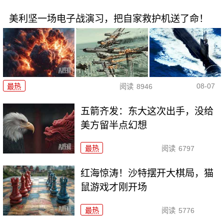
美利坚一场电子战演习，把自家救护机送了命！
08-07
最热
阅读
8946
五箭齐发：东大这次出手，没给
美方留半点幻想
最热
阅读
6797
红海惊涛！沙特摆开大棋局，猫
鼠游戏才刚开场
最热
阅读
5776