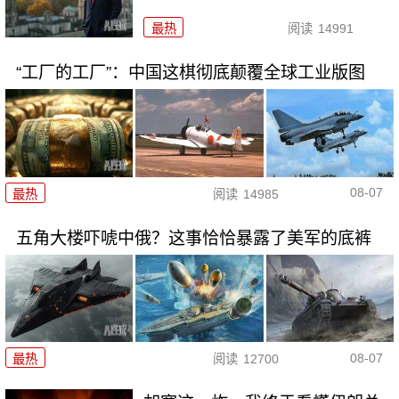
最热
阅读
14991
“工厂的工厂”：中国这棋彻底颠覆全球工业版图
08-07
最热
阅读
14985
五角大楼吓唬中俄？这事恰恰暴露了美军的底裤
08-07
最热
阅读
12700