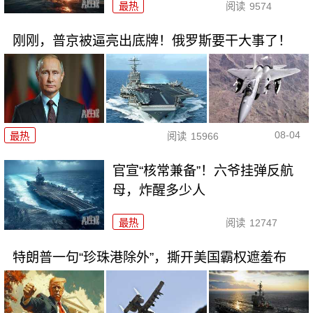
最热
阅读
9574
刚刚，普京被逼亮出底牌！俄罗斯要干大事了！
08-04
最热
阅读
15966
官宣“核常兼备”！六爷挂弹反航
母，炸醒多少人
最热
阅读
12747
特朗普一句“珍珠港除外”，撕开美国霸权遮羞布