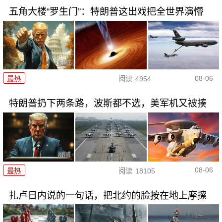
五角大楼“罗生门”：特朗普这出戏把全世界演懵
08-06
最热
阅读
4954
特朗普扔下两条路，波斯都不选，美军机又被揍
08-06
最热
阅读
18105
扎卢日内说的一句话，把北约的脸按在地上摩擦