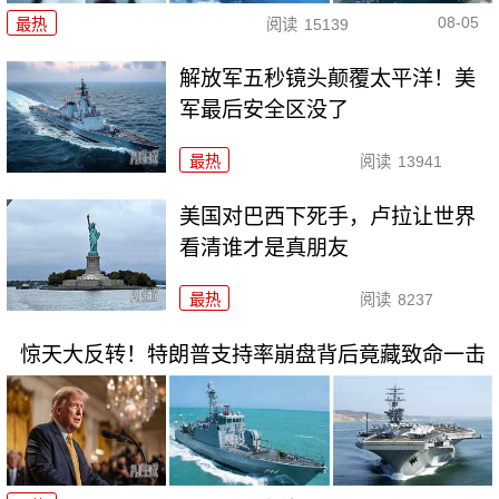
08-05
最热
阅读
15139
解放军五秒镜头颠覆太平洋！美
军最后安全区没了
最热
阅读
13941
美国对巴西下死手，卢拉让世界
看清谁才是真朋友
最热
阅读
8237
惊天大反转！特朗普支持率崩盘背后竟藏致命一击