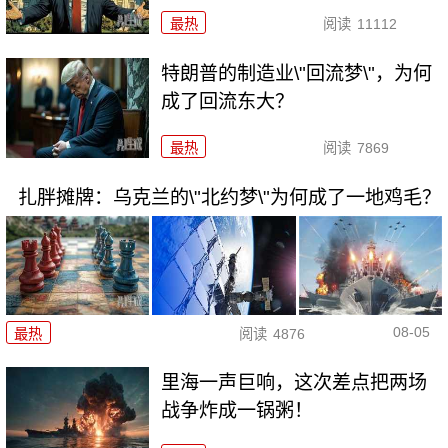
最热
阅读
11112
特朗普的制造业\"回流梦\"，为何
成了回流东大？
最热
阅读
7869
扎胖摊牌：乌克兰的\"北约梦\"为何成了一地鸡毛？
08-05
最热
阅读
4876
里海一声巨响，这次差点把两场
战争炸成一锅粥！