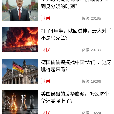
到见分晓的时刻？
相关
阅读
23185
打了4年半，俄回过神，最大对手
不是乌克兰？
相关
阅读
20739
德国偷偷摸摸找中国“命门”，这牙
呲得起来吗？
相关
阅读
19266
美国最狠的反华鹰派，怎么访个
华还委屈上了？
相关
阅读
19224