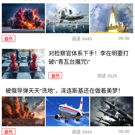
08-06
最热
阅读
8440
对检察官体系下手！李在明要打
破\"青瓦台魔咒\"
最热
阅读
6525
被俄导弹天天“洗地”，泽连斯基还在做着美梦！
08-06
最热
阅读
5944