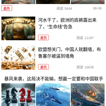
08-06
最热
阅读
5644
河水干了，欧洲的底裤露出来
了，“生命线”告急
最热
阅读
11187
欧盟想关门，中国人就翻墙，布
鲁塞尔被逼到墙角
最热
阅读
16636
暴风来袭，这局决不能输，想赢一定要和中国联手