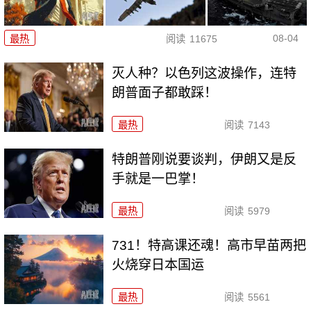
08-04
最热
阅读
11675
灭人种？以色列这波操作，连特
朗普面子都敢踩！
最热
阅读
7143
特朗普刚说要谈判，伊朗又是反
手就是一巴掌！
最热
阅读
5979
731！特高课还魂！高市早苗两把
火烧穿日本国运
最热
阅读
5561