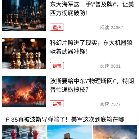
东大海军这一手\"普及牌\"，让美
西方彻底破防！
最热
阅读
24667
科幻片照进了现实，东大机器狼
驮着武器冲锋！
最热
阅读
8881
波斯要给中东\"物理断网\"，特朗
普忙递橄榄枝？
最热
阅读
7377
F-35真被波斯导弹端了！美军这次到底输在哪