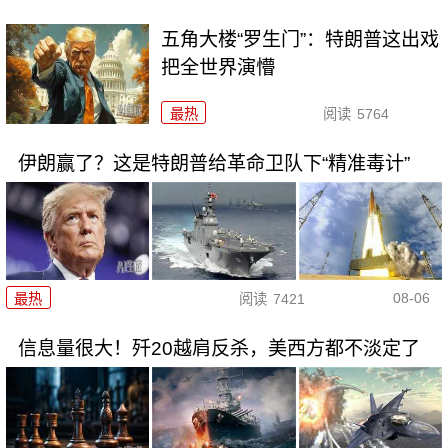
五角大楼“罗生门”：特朗普这出戏
把全世界演懵
最热
阅读
5764
伊朗赢了？这是特朗普给革命卫队下“精准毒计”
08-06
最热
阅读
7421
信息量很大！歼20越肩反杀，美西方都不淡定了