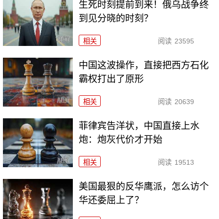
生死时刻提前到来！俄乌战争终
到见分晓的时刻？
相关
阅读
23595
中国这波操作，直接把西方石化
霸权打出了原形
相关
阅读
20639
菲律宾告洋状，中国直接上水
炮：炮灰代价才开始
相关
阅读
19513
美国最狠的反华鹰派，怎么访个
华还委屈上了？