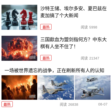
沙特王储、埃尔多安、夏巴兹在
麦加搞了个大新闻
最热
阅读
5998
三国歃血为盟剑指何方？中东大
棋有人坐不住了！
最热
阅读
21347
一场被世界遗忘的战争，正在刷新所有人的认知
08-07
最热
阅读
26838