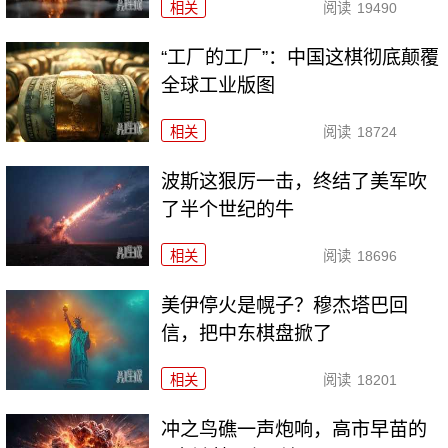
相关
阅读
19490
“工厂的工厂”：中国这棋彻底颠覆
全球工业版图
相关
阅读
18724
波斯这狠厉一击，终结了美军吹
了半个世纪的牛
相关
阅读
18696
美伊停火是幌子？穆杰塔巴回
信，把中东棋盘掀了
相关
阅读
18201
冲之鸟礁一声炮响，高市早苗的