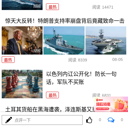
最热
阅读
14471
惊天大反转！特朗普支持率崩盘背后竟藏致命一击
08-05
最热
阅读
8339
以色列内讧公开化！防长一句
话，军队不买账
最热
阅读
6831
土耳其货船在黑海遭袭，泽连斯基又惹了大麻烦
0
0
点评一下