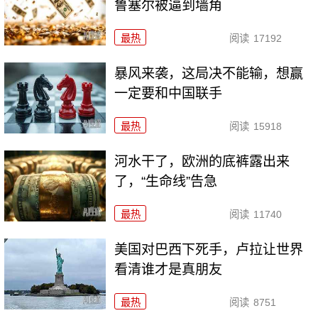
鲁塞尔被逼到墙角
最热
阅读
17192
暴风来袭，这局决不能输，想赢
一定要和中国联手
最热
阅读
15918
河水干了，欧洲的底裤露出来
了，“生命线”告急
最热
阅读
11740
美国对巴西下死手，卢拉让世界
看清谁才是真朋友
最热
阅读
8751