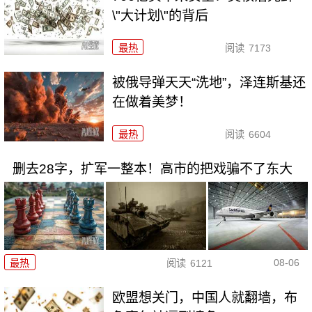
\"大计划\"的背后
最热
阅读
7173
被俄导弹天天“洗地”，泽连斯基还
在做着美梦！
最热
阅读
6604
删去28字，扩军一整本！高市的把戏骗不了东大
08-06
最热
阅读
6121
欧盟想关门，中国人就翻墙，布