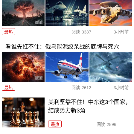
最热
阅读
3387
3小时前
看谁先扛不住：俄乌能源绞杀战的底牌与死穴
最热
阅读
2612
3小时前
美利坚靠不住！中东这3个国家，
结成势力新3角
最热
阅读
2596