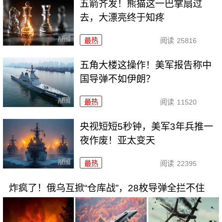
五箭齐发！熊猫这一巴掌扇过
去，大漂亮终于知疼
最热
阅读
25816
五角大楼这操作！美军报告称中
国导弹不如伊朗？
最热
阅读
11520
央视短短5秒钟，美军3年兵推一
夜作废！亚太变天
最热
阅读
22395
炸疯了！俄乌互掀“仓库战”，28枚导弹全拦不住