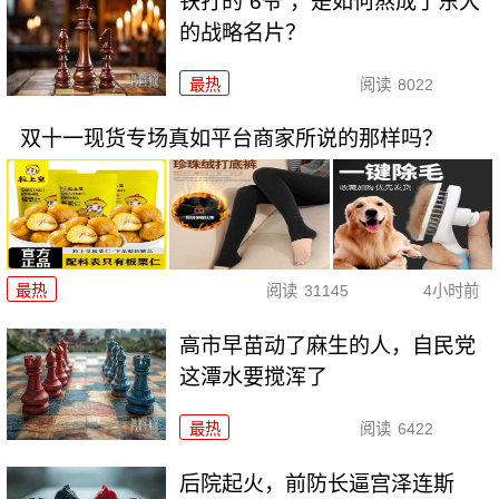
铁打的“6爷”，是如何熬成了东大
的战略名片？
最热
阅读
8022
双十一现货专场真如平台商家所说的那样吗？
最热
阅读
31145
4小时前
高市早苗动了麻生的人，自民党
这潭水要搅浑了
最热
阅读
6422
后院起火，前防长逼宫泽连斯