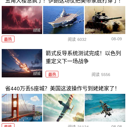
五角大楼急疯了！伊朗这场仗把美帝家底打穿了！
08-09
最热
阅读
6032
箭式反导系统测试完成！以色列
重定义下一场战争
最热
阅读
5556
省440万丢5座城？美国这波操作亏到姥姥家了！
08-08