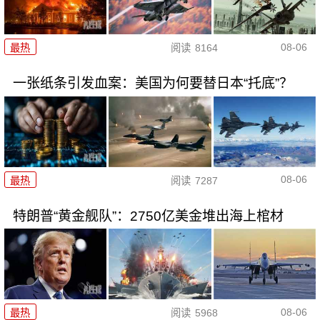
08-06
最热
阅读
8164
一张纸条引发血案：美国为何要替日本“托底”？
08-06
最热
阅读
7287
特朗普“黄金舰队”：2750亿美金堆出海上棺材
08-06
最热
阅读
5968