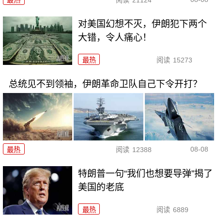
最热
阅读
21124
对美国幻想不灭，伊朗犯下两个
大错，令人痛心！
最热
阅读
15273
总统见不到领袖，伊朗革命卫队自己下令开打？
08-08
最热
阅读
12388
特朗普一句“我们也想要导弹”揭了
美国的老底
最热
阅读
6889