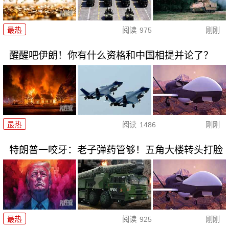
最热
阅读
975
刚刚
醒醒吧伊朗！你有什么资格和中国相提并论了？
最热
阅读
1486
刚刚
特朗普一咬牙：老子弹药管够！五角大楼转头打脸
最热
阅读
925
刚刚