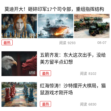
莫迪开大！砸碎印军17个司令部，重组指挥结构
08-07
最热
阅读
9293
五箭齐发：东大这次出手，没给
美方留半点幻想
最热
阅读
8102
红海惊涛！沙特摆开大棋局，猫
鼠游戏才刚开场
最热
阅读
6830