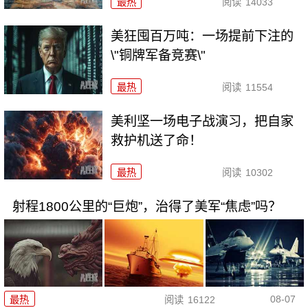
最热
阅读
14033
美狂囤百万吨：一场提前下注的
\"铜牌军备竞赛\"
最热
阅读
11554
美利坚一场电子战演习，把自家
救护机送了命！
最热
阅读
10302
射程1800公里的“巨炮”，治得了美军“焦虑”吗？
08-07
最热
阅读
16122