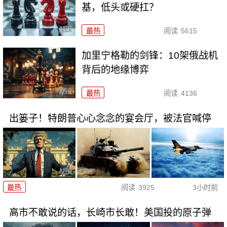
基，低头或硬扛？
最热
阅读
5615
加里宁格勒的剑锋：10架俄战机
背后的地缘博弈
最热
阅读
4136
出篓子！特朗普心心念念的宴会厅，被法官喊停
最热
阅读
3925
3小时前
高市不敢说的话，长崎市长敢！美国投的原子弹