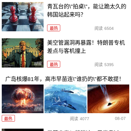
青瓦台的\"拍桌\"，能让跪太久的
韩国站起来吗？
最热
阅读
6504
美空管漏洞再暴露！特朗普专机
差点与客机撞上
最热
阅读
5395
广岛核爆81年，高市早苗连\"谁扔的\"都不敢提！
08-07
最热
阅读
4077