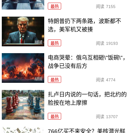
最热
阅读
7155
特朗普扔下两条路，波斯都不
选，美军机又被揍
最热
阅读
19193
电商哭晕：俄乌互相砸\"饭碗\"，
战争已没有后方
最热
阅读
4774
扎卢日内说的一句话，把北约的
脸按在地上摩擦
最热
阅读
13707
766亿买不来安全？美核潜光鲜