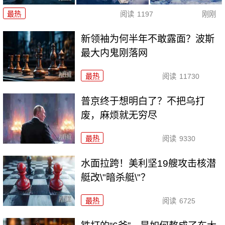
最热
阅读
1197
刚刚
新领袖为何半年不敢露面？波斯
最大内鬼刚落网
最热
阅读
11730
普京终于想明白了？不把乌打
废，麻烦就无穷尽
最热
阅读
9330
水面拉跨！美利坚19艘攻击核潜
艇改\"暗杀艇\"？
最热
阅读
6725