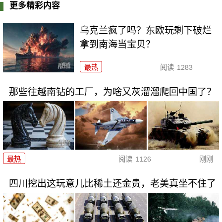
更多精彩内容
乌克兰疯了吗？东欧玩剩下破烂
拿到南海当宝贝？
最热
阅读
1283
那些往越南钻的工厂，为啥又灰溜溜爬回中国了？
最热
阅读
1126
刚刚
四川挖出这玩意儿比稀土还金贵，老美真坐不住了