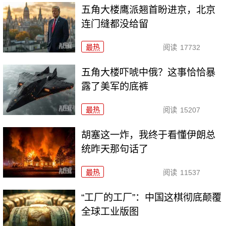
五角大楼鹰派翘首盼进京，北京
连门缝都没给留
最热
阅读
17732
五角大楼吓唬中俄？这事恰恰暴
露了美军的底裤
最热
阅读
15207
胡塞这一炸，我终于看懂伊朗总
统昨天那句话了
最热
阅读
11537
“工厂的工厂”：中国这棋彻底颠覆
全球工业版图