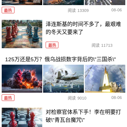
08-06
最热
阅读
13309
泽连斯基的时间不多了，最艰难
的冬天又要来了
最热
阅读
11713
125万还是5万？俄乌战损数字背后的\"三国杀\"
08-06
最热
阅读
9010
对检察官体系下手！李在明要打
破\"青瓦台魔咒\"