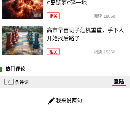
\"岛链梦\"碎一地
相关
阅读
18059
高市早苗班子危机重重，手下人
开始找后路了
相关
阅读
15350
热门评论
登陆
0
条评论
我来说两句