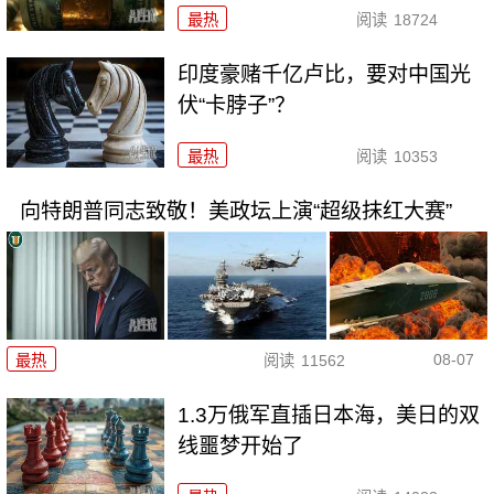
最热
阅读
18724
印度豪赌千亿卢比，要对中国光
伏“卡脖子”？
最热
阅读
10353
向特朗普同志致敬！美政坛上演“超级抹红大赛”
08-07
最热
阅读
11562
1.3万俄军直插日本海，美日的双
线噩梦开始了