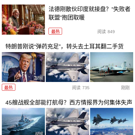
法德刚散伙印度就接盘？“失败者
联盟”抱团取暖
最热
阅读
849
特朗普刚说“弹药充足”，转头去土耳其翻二手货
最热
阅读
735
刚刚
45艘战舰全部能打航母？西方情报界为何集体失声