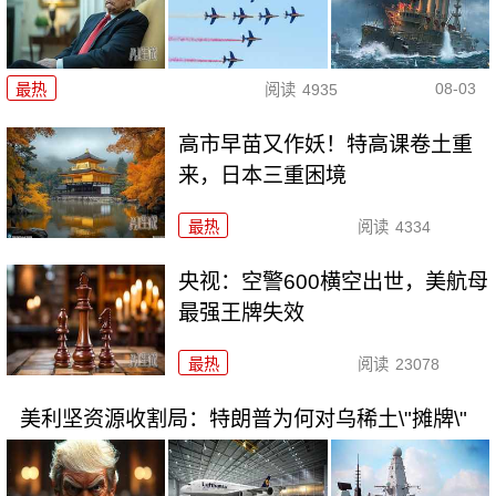
08-03
最热
阅读
4935
高市早苗又作妖！特高课卷土重
来，日本三重困境
最热
阅读
4334
央视：空警600横空出世，美航母
最强王牌失效
最热
阅读
23078
美利坚资源收割局：特朗普为何对乌稀土\"摊牌\"