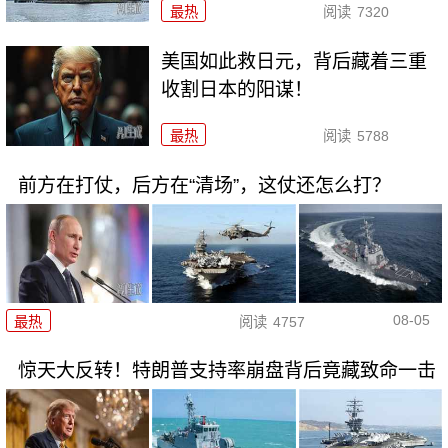
最热
阅读
7320
美国如此救日元，背后藏着三重
收割日本的阳谋！
最热
阅读
5788
前方在打仗，后方在“清场”，这仗还怎么打？
08-05
最热
阅读
4757
惊天大反转！特朗普支持率崩盘背后竟藏致命一击