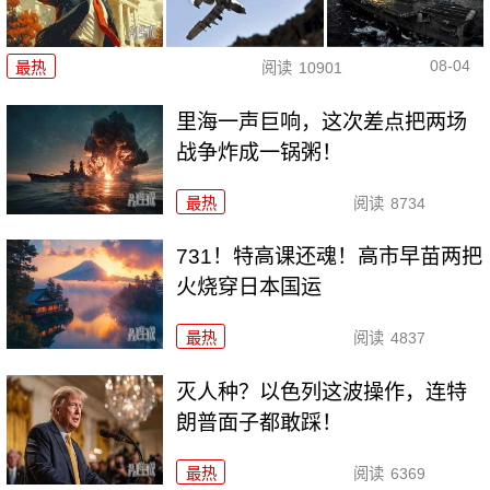
08-04
最热
阅读
10901
里海一声巨响，这次差点把两场
战争炸成一锅粥！
最热
阅读
8734
731！特高课还魂！高市早苗两把
火烧穿日本国运
最热
阅读
4837
灭人种？以色列这波操作，连特
朗普面子都敢踩！
最热
阅读
6369