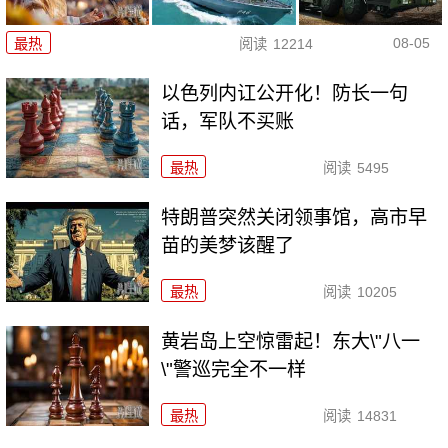
08-05
最热
阅读
12214
以色列内讧公开化！防长一句
话，军队不买账
最热
阅读
5495
特朗普突然关闭领事馆，高市早
苗的美梦该醒了
最热
阅读
10205
黄岩岛上空惊雷起！东大\"八一
\"警巡完全不一样
最热
阅读
14831