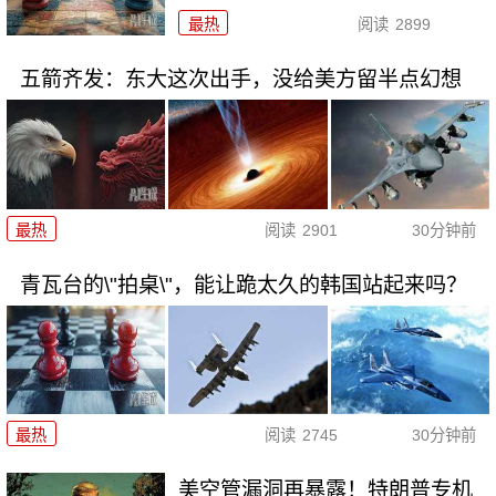
最热
阅读
2899
五箭齐发：东大这次出手，没给美方留半点幻想
最热
阅读
2901
30分钟前
青瓦台的\"拍桌\"，能让跪太久的韩国站起来吗？
最热
阅读
2745
30分钟前
美空管漏洞再暴露！特朗普专机