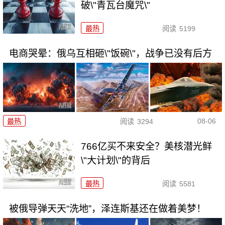
破\"青瓦台魔咒\"
最热
阅读
5199
电商哭晕：俄乌互相砸\"饭碗\"，战争已没有后方
08-06
最热
阅读
3294
766亿买不来安全？美核潜光鲜
\"大计划\"的背后
最热
阅读
5581
被俄导弹天天“洗地”，泽连斯基还在做着美梦！