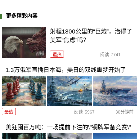
更多精彩内容
射程1800公里的“巨炮”，治得了
美军“焦虑”吗？
最热
阅读
7741
1.3万俄军直插日本海，美日的双线噩梦开始了
最热
阅读
5967
30分钟前
美狂囤百万吨：一场提前下注的\"铜牌军备竞赛\"