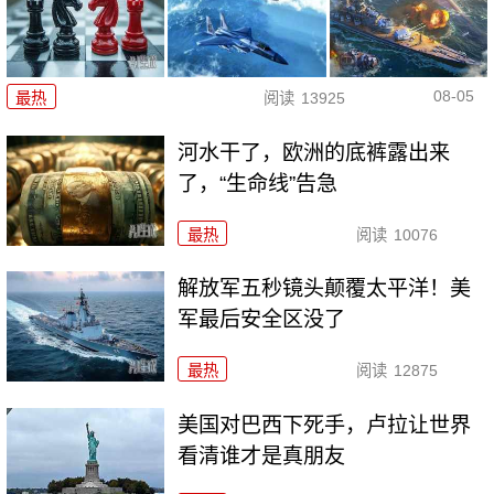
08-05
最热
阅读
13925
河水干了，欧洲的底裤露出来
了，“生命线”告急
最热
阅读
10076
解放军五秒镜头颠覆太平洋！美
军最后安全区没了
最热
阅读
12875
美国对巴西下死手，卢拉让世界
看清谁才是真朋友