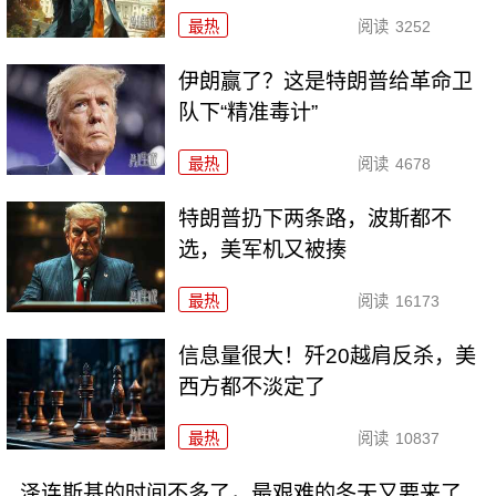
最热
阅读
3252
伊朗赢了？这是特朗普给革命卫
队下“精准毒计”
最热
阅读
4678
特朗普扔下两条路，波斯都不
选，美军机又被揍
最热
阅读
16173
信息量很大！歼20越肩反杀，美
西方都不淡定了
最热
阅读
10837
泽连斯基的时间不多了，最艰难的冬天又要来了