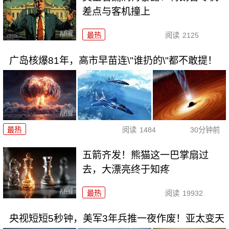
差点与客机撞上
最热
阅读
2125
广岛核爆81年，高市早苗连\"谁扔的\"都不敢提！
最热
阅读
1484
30分钟前
五箭齐发！熊猫这一巴掌扇过
去，大漂亮终于知疼
最热
阅读
19932
央视短短5秒钟，美军3年兵推一夜作废！亚太变天