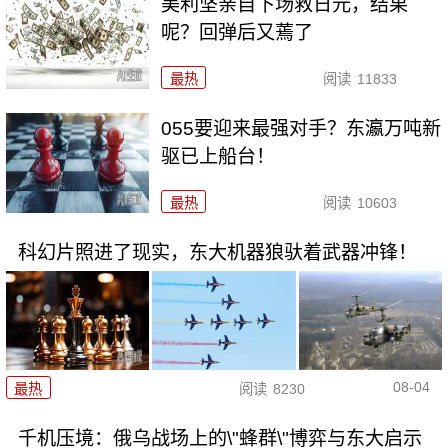
美利坚亲自下场救日元，结果
呢？回弹后又蔫了
最热
阅读
11833
055要迎来最强对手？东瀛万吨新
驱已上船台！
最热
阅读
10603
科幻片照进了现实，东大机器狼驮着武器冲锋！
08-04
最热
阅读
8230
千机压境：俄乌战场上的\"蜂群\"博弈与东大启示