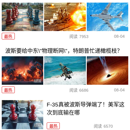
08-04
最热
阅读
7953
波斯要给中东\"物理断网\"，特朗普忙递橄榄枝？
08-04
最热
阅读
6686
F-35真被波斯导弹端了！美军这
次到底输在哪
最热
阅读
6570