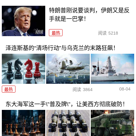
特朗普刚说要谈判，伊朗又是反
手就是一巴掌！
最热
阅读
5218
泽连斯基的“清场行动”与乌克兰的末路狂飙！
08-04
最热
阅读
3864
东大海军这一手\"普及牌\"，让美西方彻底破防！