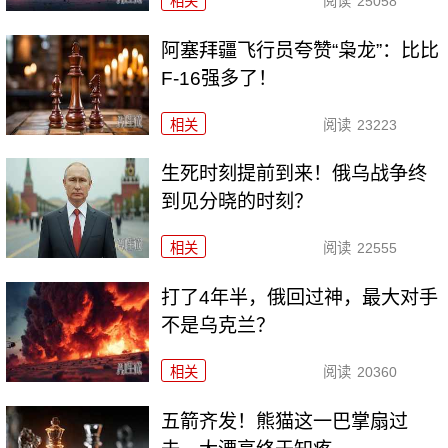
相关
阅读
25058
阿塞拜疆飞行员夸赞“枭龙”：比比
F-16强多了！
相关
阅读
23223
生死时刻提前到来！俄乌战争终
到见分晓的时刻？
相关
阅读
22555
打了4年半，俄回过神，最大对手
不是乌克兰？
相关
阅读
20360
五箭齐发！熊猫这一巴掌扇过