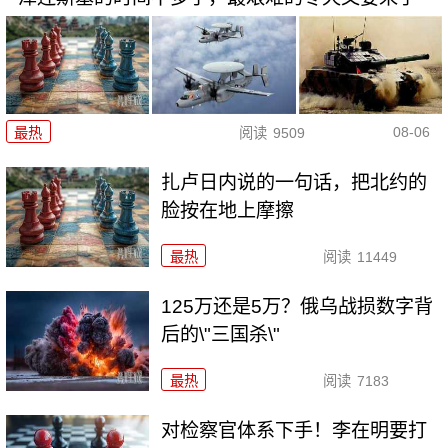
08-06
最热
阅读
9509
扎卢日内说的一句话，把北约的
脸按在地上摩擦
最热
阅读
11449
125万还是5万？俄乌战损数字背
后的\"三国杀\"
最热
阅读
7183
对检察官体系下手！李在明要打