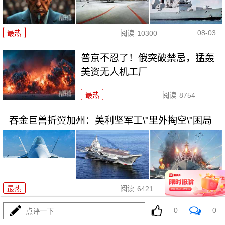
08-03
最热
阅读
10300
普京不忍了！俄突破禁忌，猛轰
美资无人机工厂
最热
阅读
8754
吞金巨兽折翼加州：美利坚军工\"里外掏空\"困局
08-03
最热
阅读
6421
0
0
点评一下
波斯的浓缩铀，美利坚是真想