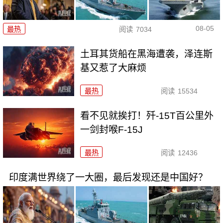
08-05
最热
阅读
7034
土耳其货船在黑海遭袭，泽连斯
基又惹了大麻烦
最热
阅读
15534
看不见就挨打！歼-15T百公里外
一剑封喉F-15J
最热
阅读
12436
印度满世界绕了一大圈，最后发现还是中国好？