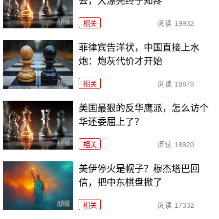
去，大漂亮终于知疼
相关
阅读
19932
菲律宾告洋状，中国直接上水
炮：炮灰代价才开始
相关
阅读
18878
美国最狠的反华鹰派，怎么访个
华还委屈上了？
相关
阅读
18820
美伊停火是幌子？穆杰塔巴回
信，把中东棋盘掀了
相关
阅读
17332