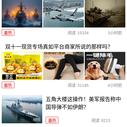
最热
阅读
15334
3小时前
双十一现货专场真如平台商家所说的那样吗？
最热
阅读
31145
4小时前
五角大楼这操作！美军报告称中
国导弹不如伊朗？
最热
阅读
8213