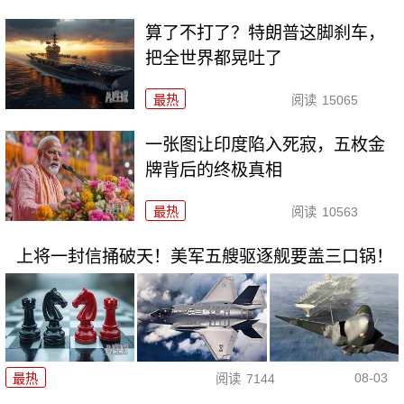
算了不打了？特朗普这脚刹车，
把全世界都晃吐了
最热
阅读
15065
一张图让印度陷入死寂，五枚金
牌背后的终极真相
最热
阅读
10563
上将一封信捅破天！美军五艘驱逐舰要盖三口锅！
08-03
最热
阅读
7144