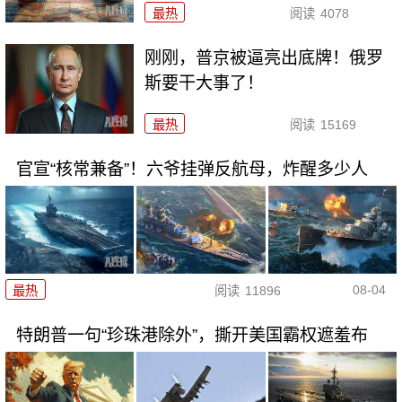
最热
阅读
4078
刚刚，普京被逼亮出底牌！俄罗
斯要干大事了！
最热
阅读
15169
官宣“核常兼备”！六爷挂弹反航母，炸醒多少人
08-04
最热
阅读
11896
特朗普一句“珍珠港除外”，撕开美国霸权遮羞布