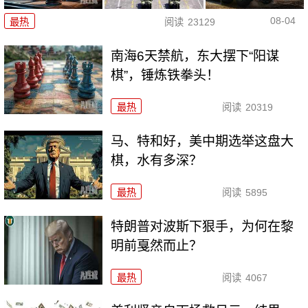
08-04
最热
阅读
23129
南海6天禁航，东大摆下“阳谋
棋”，锤炼铁拳头！
最热
阅读
20319
马、特和好，美中期选举这盘大
棋，水有多深？
最热
阅读
5895
特朗普对波斯下狠手，为何在黎
明前戛然而止？
最热
阅读
4067