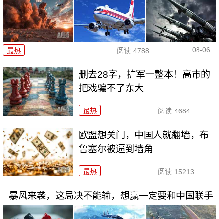
08-06
最热
阅读
4788
删去28字，扩军一整本！高市的
把戏骗不了东大
最热
阅读
4684
欧盟想关门，中国人就翻墙，布
鲁塞尔被逼到墙角
最热
阅读
15213
暴风来袭，这局决不能输，想赢一定要和中国联手