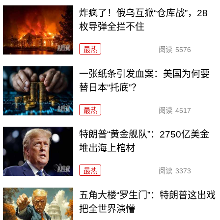
炸疯了！俄乌互掀“仓库战”，28
枚导弹全拦不住
最热
阅读
5576
一张纸条引发血案：美国为何要
替日本“托底”？
最热
阅读
4517
特朗普“黄金舰队”：2750亿美金
堆出海上棺材
最热
阅读
3373
五角大楼“罗生门”：特朗普这出戏
把全世界演懵