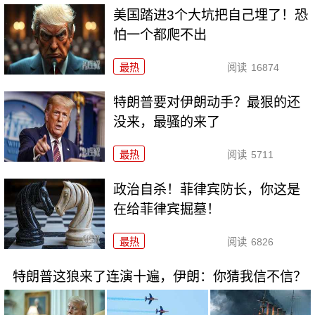
美国踏进3个大坑把自己埋了！恐
怕一个都爬不出
最热
阅读
16874
特朗普要对伊朗动手？最狠的还
没来，最骚的来了
最热
阅读
5711
政治自杀！菲律宾防长，你这是
在给菲律宾掘墓！
最热
阅读
6826
特朗普这狼来了连演十遍，伊朗：你猜我信不信？