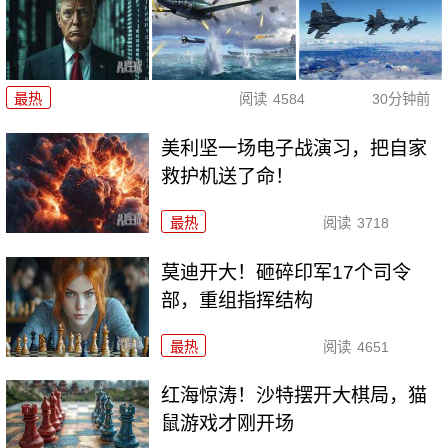
最热
阅读
4584
30分钟前
美利坚一场电子战演习，把自家
救护机送了命！
最热
阅读
3718
莫迪开大！砸碎印军17个司令
部，重组指挥结构
最热
阅读
4651
红海惊涛！沙特摆开大棋局，猫
鼠游戏才刚开场