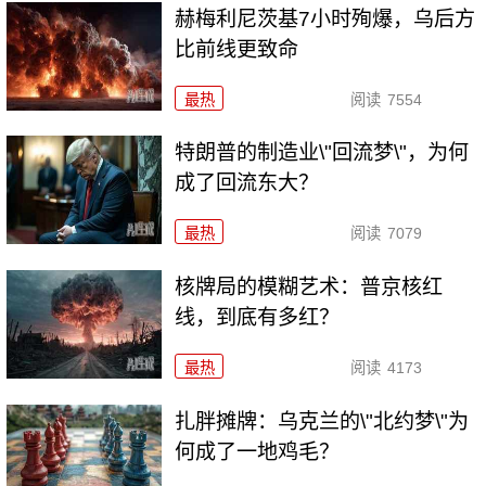
赫梅利尼茨基7小时殉爆，乌后方
比前线更致命
最热
阅读
7554
特朗普的制造业\"回流梦\"，为何
成了回流东大？
最热
阅读
7079
核牌局的模糊艺术：普京核红
线，到底有多红？
最热
阅读
4173
扎胖摊牌：乌克兰的\"北约梦\"为
何成了一地鸡毛？