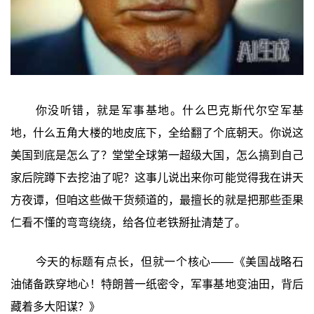
你没听错，就是军事基地。什么巴克斯代尔空军基
地，什么五角大楼的地皮底下，全给翻了个底朝天。你说这
美国到底是怎么了？堂堂全球第一超级大国，怎么搞到自己
家后院蹲下去挖油了呢？这事儿说出来你可能觉得我在讲天
方夜谭，但咱这些做干货频道的，最擅长的就是把那些歪果
仁看不懂的弯弯绕绕，给各位老铁掰扯清楚了。
今天的标题有点长，但就一个核心——《美国战略石
油储备跌穿地心！特朗普一纸密令，军事基地变油田，背后
藏着多大阳谋？》