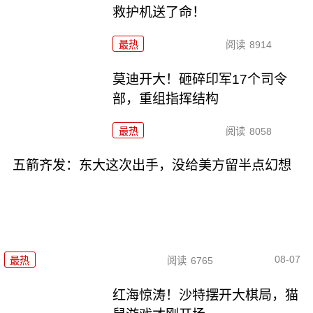
救护机送了命！
最热
阅读
8914
莫迪开大！砸碎印军17个司令
部，重组指挥结构
最热
阅读
8058
五箭齐发：东大这次出手，没给美方留半点幻想
08-07
最热
阅读
6765
红海惊涛！沙特摆开大棋局，猫