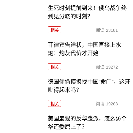
生死时刻提前到来！俄乌战争终
到见分晓的时刻？
相关
阅读
23181
菲律宾告洋状，中国直接上水
炮：炮灰代价才开始
相关
阅读
19272
德国偷偷摸摸找中国“命门”，这牙
呲得起来吗？
相关
阅读
19263
美国最狠的反华鹰派，怎么访个
华还委屈上了？