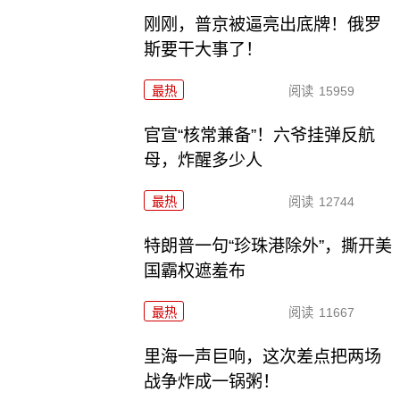
刚刚，普京被逼亮出底牌！俄罗
斯要干大事了！
最热
阅读
15959
官宣“核常兼备”！六爷挂弹反航
母，炸醒多少人
最热
阅读
12744
特朗普一句“珍珠港除外”，撕开美
国霸权遮羞布
最热
阅读
11667
里海一声巨响，这次差点把两场
战争炸成一锅粥！