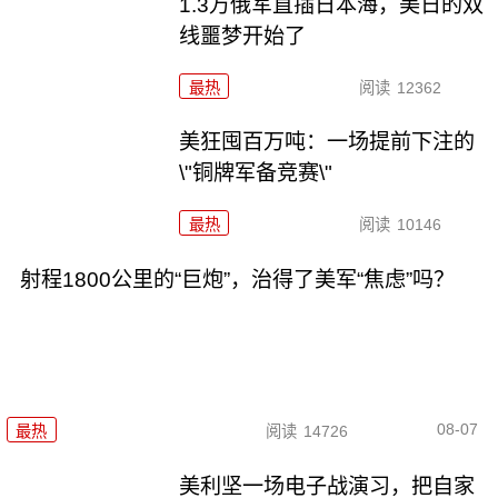
1.3万俄军直插日本海，美日的双
线噩梦开始了
最热
阅读
12362
美狂囤百万吨：一场提前下注的
\"铜牌军备竞赛\"
最热
阅读
10146
射程1800公里的“巨炮”，治得了美军“焦虑”吗？
08-07
最热
阅读
14726
美利坚一场电子战演习，把自家