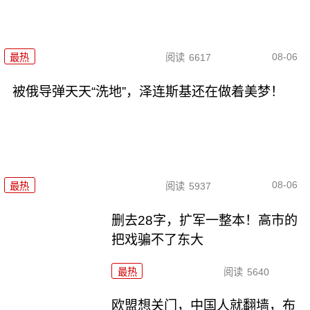
08-06
最热
阅读
6617
被俄导弹天天“洗地”，泽连斯基还在做着美梦！
08-06
最热
阅读
5937
删去28字，扩军一整本！高市的
把戏骗不了东大
最热
阅读
5640
欧盟想关门，中国人就翻墙，布