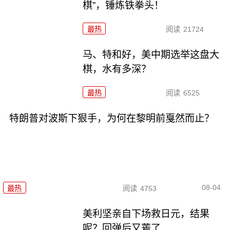
棋”，锤炼铁拳头！
最热
阅读
21724
马、特和好，美中期选举这盘大
棋，水有多深？
最热
阅读
6525
特朗普对波斯下狠手，为何在黎明前戛然而止？
08-04
最热
阅读
4753
美利坚亲自下场救日元，结果
呢？回弹后又蔫了