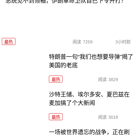
总统见不到领袖，伊朗革命卫队自己下令开打？
最热
阅读
7259
3小时前
特朗普一句“我们也想要导弹”揭了
美国的老底
最热
阅读
3829
沙特王储、埃尔多安、夏巴兹在
麦加搞了个大新闻
最热
阅读
3018
一场被世界遗忘的战争，正在刷