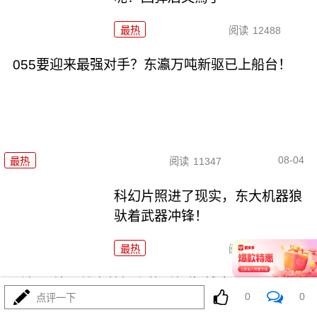
最热
阅读
12488
055要迎来最强对手？东瀛万吨新驱已上船台！
08-04
最热
阅读
11347
科幻片照进了现实，东大机器狼
驮着武器冲锋！
最热
阅读
8877
千机压境：俄乌战场上的\"蜂群\"博弈与东大启示
0
0
点评一下