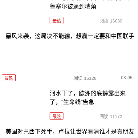
鲁塞尔被逼到墙角
最热
阅读
16630
暴风来袭，这局决不能输，想赢一定要和中国联手
08-05
最热
阅读
15128
河水干了，欧洲的底裤露出来
了，“生命线”告急
最热
阅读
11172
美国对巴西下死手，卢拉让世界看清谁才是真朋友