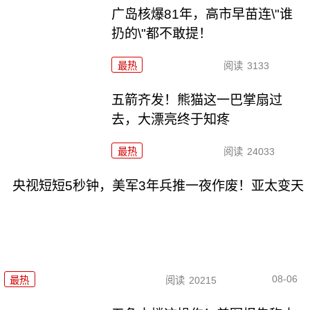
广岛核爆81年，高市早苗连\"谁
扔的\"都不敢提！
最热
阅读
3133
五箭齐发！熊猫这一巴掌扇过
去，大漂亮终于知疼
最热
阅读
24033
央视短短5秒钟，美军3年兵推一夜作废！亚太变天
08-06
最热
阅读
20215