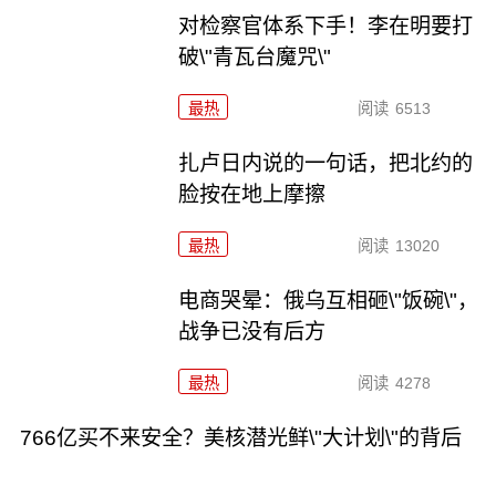
对检察官体系下手！李在明要打
破\"青瓦台魔咒\"
最热
阅读
6513
扎卢日内说的一句话，把北约的
脸按在地上摩擦
最热
阅读
13020
电商哭晕：俄乌互相砸\"饭碗\"，
战争已没有后方
最热
阅读
4278
766亿买不来安全？美核潜光鲜\"大计划\"的背后