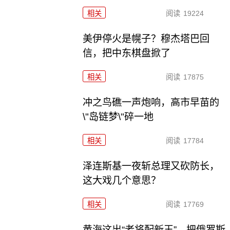
相关
阅读
19224
美伊停火是幌子？穆杰塔巴回
信，把中东棋盘掀了
相关
阅读
17875
冲之鸟礁一声炮响，高市早苗的
\"岛链梦\"碎一地
相关
阅读
17784
泽连斯基一夜斩总理又砍防长，
这大戏几个意思？
相关
阅读
17769
黄海这出“老将配新王”，把俄罗斯