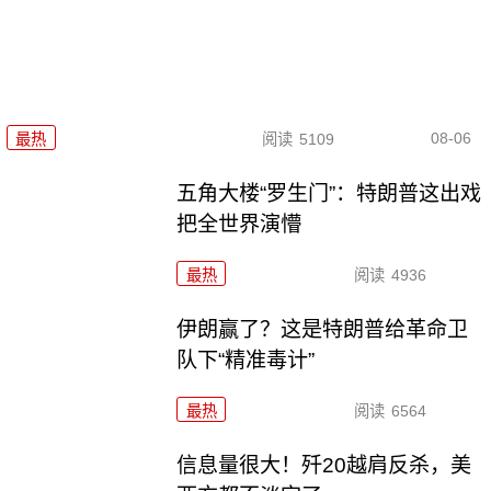
08-06
最热
阅读
5109
五角大楼“罗生门”：特朗普这出戏
把全世界演懵
最热
阅读
4936
伊朗赢了？这是特朗普给革命卫
队下“精准毒计”
最热
阅读
6564
信息量很大！歼20越肩反杀，美