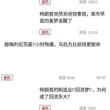
最热
阅读
13022
特朗普突然关闭领事馆，高市早
苗的美梦该醒了
最热
阅读
11104
赫梅利尼茨基7小时殉爆，乌后方比前线更致命
08-05
最热
阅读
8346
特朗普的制造业\"回流梦\"，为何
成了回流东大？
最热
阅读
7859