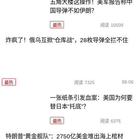
五角大楼这操作！美军报告称中
国导弹不如伊朗？
最热
阅读
10509
炸疯了！俄乌互掀“仓库战”，28枚导弹全拦不住
08-06
最热
阅读
7325
一张纸条引发血案：美国为何要
替日本“托底”？
最热
阅读
6375
特朗普“黄金舰队”：2750亿美金堆出海上棺材