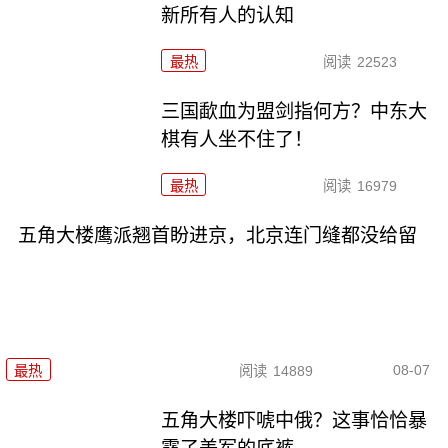
新所有人的认知
最热
阅读
22523
三国歃血为盟剑指何方？中东大
棋有人坐不住了！
最热
阅读
16979
五角大楼鹰派翘首盼进京，北京连门缝都没给留
08-07
最热
阅读
14889
五角大楼吓唬中俄？这事恰恰暴