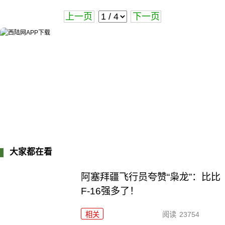
上一页
下一页
大家都在看
阿塞拜疆飞行员夸赞“枭龙”：比比
F-16强多了！
相关
阅读
23754