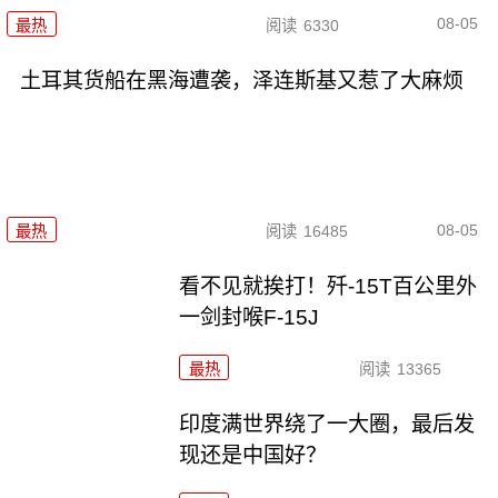
08-05
最热
阅读
6330
土耳其货船在黑海遭袭，泽连斯基又惹了大麻烦
08-05
最热
阅读
16485
看不见就挨打！歼-15T百公里外
一剑封喉F-15J
最热
阅读
13365
印度满世界绕了一大圈，最后发
现还是中国好？