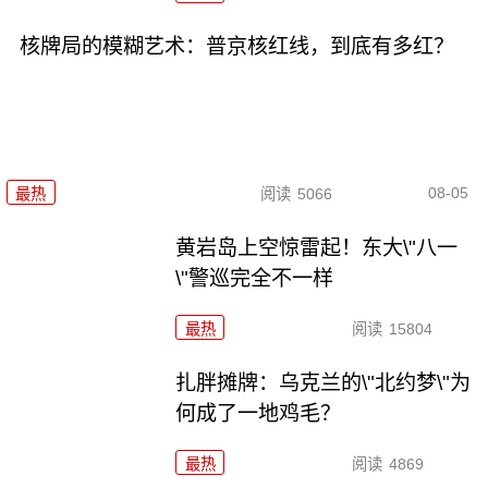
核牌局的模糊艺术：普京核红线，到底有多红？
08-05
最热
阅读
5066
黄岩岛上空惊雷起！东大\"八一
\"警巡完全不一样
最热
阅读
15804
扎胖摊牌：乌克兰的\"北约梦\"为
何成了一地鸡毛？
最热
阅读
4869