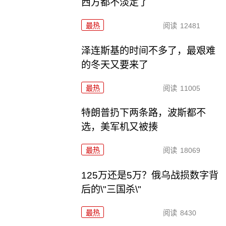
西方都不淡定了
最热
阅读
12481
泽连斯基的时间不多了，最艰难
的冬天又要来了
最热
阅读
11005
特朗普扔下两条路，波斯都不
选，美军机又被揍
最热
阅读
18069
125万还是5万？俄乌战损数字背
后的\"三国杀\"
最热
阅读
8430