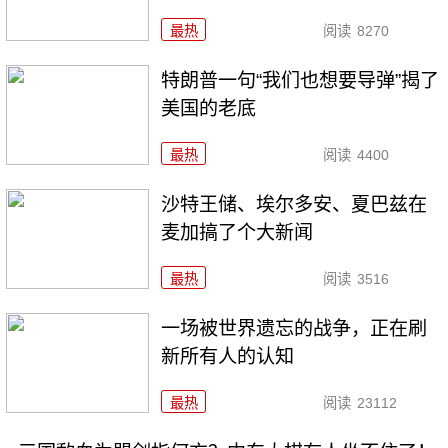
最热
阅读
8270
特朗普一句“我们也想要导弹”揭了
美国的老底
最热
阅读
4400
沙特王储、埃尔多安、夏巴兹在
麦加搞了个大新闻
最热
阅读
3516
一场被世界遗忘的战争，正在刷
新所有人的认知
最热
阅读
23112