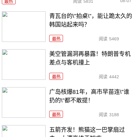
08-07
最热
阅读
5831
青瓦台的\"拍桌\"，能让跪太久的
韩国站起来吗？
最热
阅读
5469
美空管漏洞再暴露！特朗普专机
差点与客机撞上
最热
阅读
4442
广岛核爆81年，高市早苗连\"谁
扔的\"都不敢提！
最热
阅读
3188
五箭齐发！熊猫这一巴掌扇过