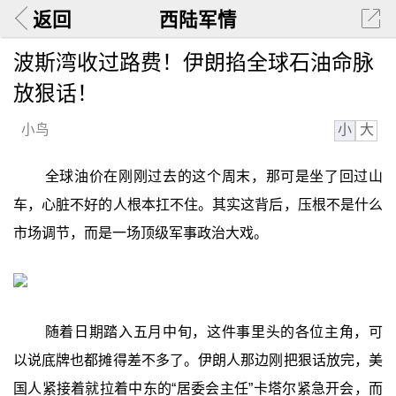
返回
西陆军情
波斯湾收过路费！伊朗掐全球石油命脉
放狠话！
小
大
小鸟
全球油价在刚刚过去的这个周末，那可是坐了回过山
车，心脏不好的人根本扛不住。其实这背后，压根不是什么
市场调节，而是一场顶级军事政治大戏。
随着日期踏入五月中旬，这件事里头的各位主角，可
以说底牌也都摊得差不多了。伊朗人那边刚把狠话放完，美
国人紧接着就拉着中东的“居委会主任”卡塔尔紧急开会，而