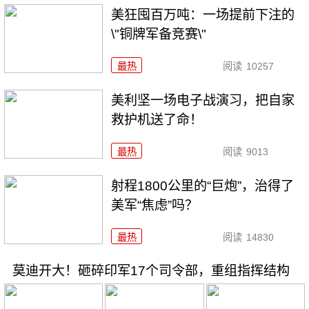
美狂囤百万吨：一场提前下注的
\"铜牌军备竞赛\"
最热
阅读
10257
美利坚一场电子战演习，把自家
救护机送了命！
最热
阅读
9013
射程1800公里的“巨炮”，治得了
美军“焦虑”吗？
最热
阅读
14830
莫迪开大！砸碎印军17个司令部，重组指挥结构