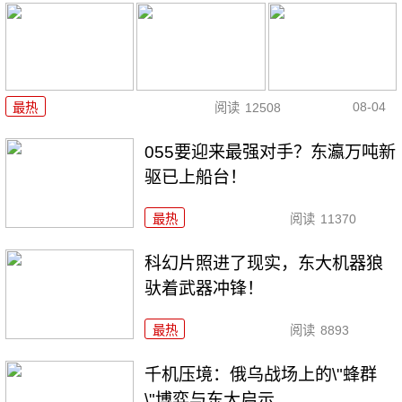
08-04
最热
阅读
12508
055要迎来最强对手？东瀛万吨新
驱已上船台！
最热
阅读
11370
科幻片照进了现实，东大机器狼
驮着武器冲锋！
最热
阅读
8893
千机压境：俄乌战场上的\"蜂群
\"博弈与东大启示