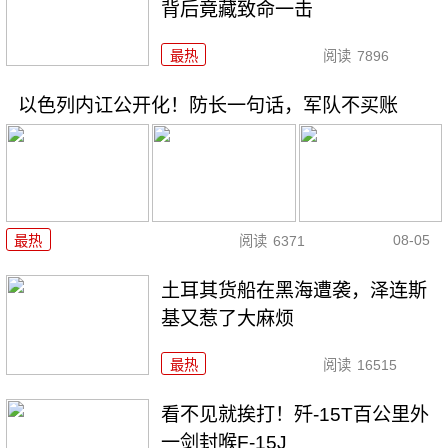
背后竟藏致命一击
最热
阅读
7896
以色列内讧公开化！防长一句话，军队不买账
08-05
最热
阅读
6371
土耳其货船在黑海遭袭，泽连斯
基又惹了大麻烦
最热
阅读
16515
看不见就挨打！歼-15T百公里外
一剑封喉F-15J