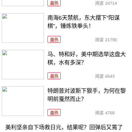
最热
阅读
24714
南海6天禁航，东大摆下“阳谋
棋”，锤炼铁拳头！
最热
阅读
21790
马、特和好，美中期选举这盘大
棋，水有多深？
最热
阅读
6543
特朗普对波斯下狠手，为何在黎
明前戛然而止？
最热
阅读
4768
美利坚亲自下场救日元，结果呢？回弹后又蔫了