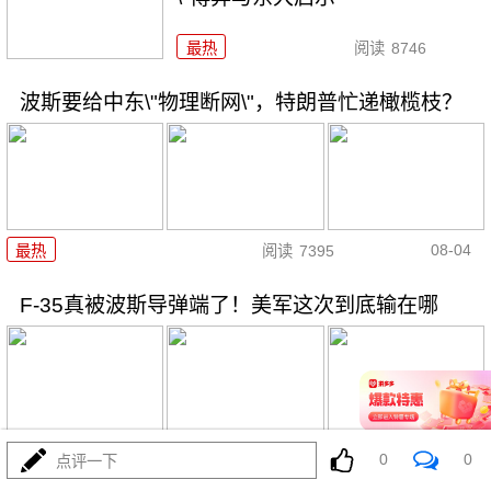
最热
阅读
8746
波斯要给中东\"物理断网\"，特朗普忙递橄榄枝？
08-04
最热
阅读
7395
F-35真被波斯导弹端了！美军这次到底输在哪
08-04
最热
阅读
7174
0
0
点评一下