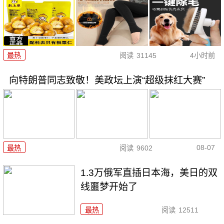
最热
阅读
31145
4小时前
向特朗普同志致敬！美政坛上演“超级抹红大赛”
08-07
最热
阅读
9602
1.3万俄军直插日本海，美日的双
线噩梦开始了
最热
阅读
12511