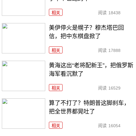
相关
阅读
18438
美伊停火是幌子？穆杰塔巴回
信，把中东棋盘掀了
相关
阅读
17888
黄海这出“老将配新王”，把俄罗斯
海军看沉默了
相关
阅读
16529
算了不打了？特朗普这脚刹车，
把全世界都晃吐了
相关
阅读
16054