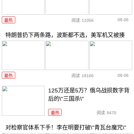
08-06
最热
阅读
11056
特朗普扔下两条路，波斯都不选，美军机又被揍
08-06
最热
阅读
18166
125万还是5万？俄乌战损数字背
后的\"三国杀\"
最热
阅读
8470
对检察官体系下手！李在明要打破\"青瓦台魔咒\"