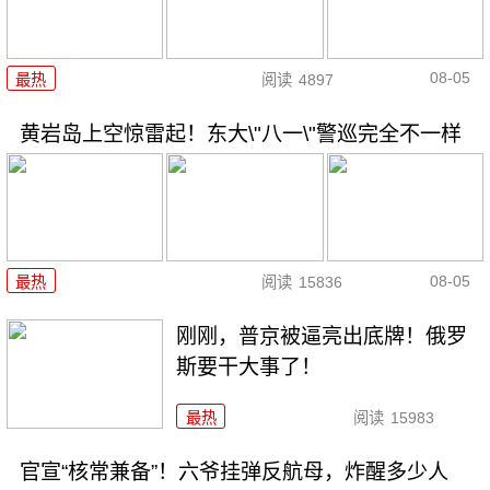
08-05
最热
阅读
4897
黄岩岛上空惊雷起！东大\"八一\"警巡完全不一样
08-05
最热
阅读
15836
刚刚，普京被逼亮出底牌！俄罗
斯要干大事了！
最热
阅读
15983
官宣“核常兼备”！六爷挂弹反航母，炸醒多少人