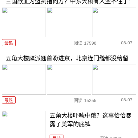
三国歃血为盟剑指何方？中东大棋有人坐不住了！
08-07
最热
阅读
17598
五角大楼鹰派翘首盼进京，北京连门缝都没给留
08-07
最热
阅读
15255
五角大楼吓唬中俄？这事恰恰暴
露了美军的底裤