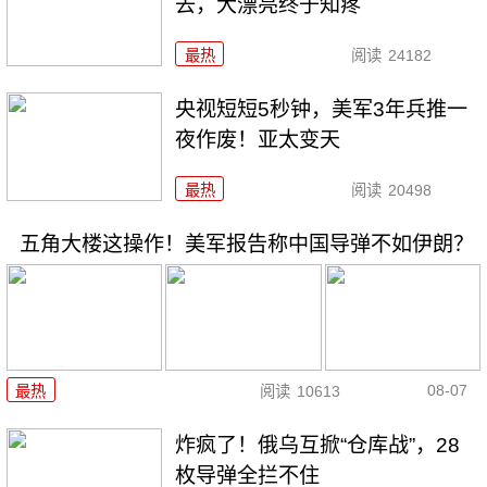
去，大漂亮终于知疼
最热
阅读
24182
央视短短5秒钟，美军3年兵推一
夜作废！亚太变天
最热
阅读
20498
五角大楼这操作！美军报告称中国导弹不如伊朗？
08-07
最热
阅读
10613
炸疯了！俄乌互掀“仓库战”，28
枚导弹全拦不住