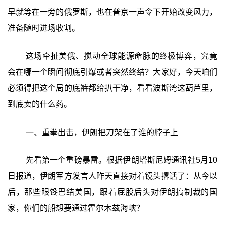
早就等在一旁的俄罗斯，也在普京一声令下开始改变风力，
准备随时进场收割。
这场牵扯美俄、搅动全球能源命脉的终极博弈，究竟
会在哪一个瞬间彻底引爆或者突然终结？大家好，今天咱们
必须得把这个局的底裤都给扒干净，看看波斯湾这葫芦里，
到底卖的什么药。
一、重拳出击，伊朗把刀架在了谁的脖子上
先看第一个重磅暴雷。根据伊朗塔斯尼姆通讯社5月10
日报道，伊朗军方发言人昨天直接对着镜头撂话了：从今以
后，那些眼馋巴结美国，跟着屁股后头对伊朗搞制裁的国
家，你们的船想要通过霍尔木兹海峡？