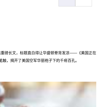
篇重磅长文，标题直白得让华盛顿脊背发凉——《美国正在
酷的笔触，揭开了美国空军华丽袍子下的千疮百孔。