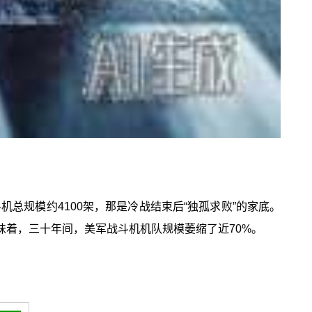
总规模约4100架，那是冷战结束后“独孤求败”的家底。
意味着，三十年间，美军战斗机机队规模萎缩了近70%。