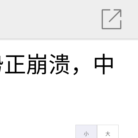
势正崩溃，中
小
大