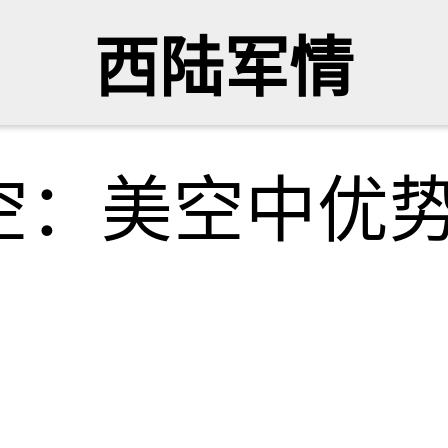
西陆军情
空：美空中优