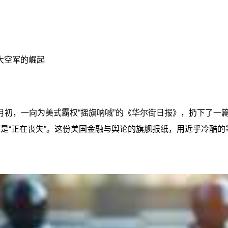
大空军的崛起
月初，一向为美式霸权“摇旗呐喊”的《华尔街日报》，扔下了一
而是‍“正在丧失”‍。这份美国金融与舆论的旗舰报纸，用近乎冷