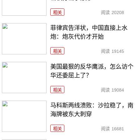
相关
阅读
20208
菲律宾告洋状，中国直接上水
炮：炮灰代价才开始
相关
阅读
19145
美国最狠的反华鹰派，怎么访个
华还委屈上了？
相关
阅读
19084
马科斯两线溃败：沙拉稳了，南
海牌被东大刺穿
相关
阅读
16681