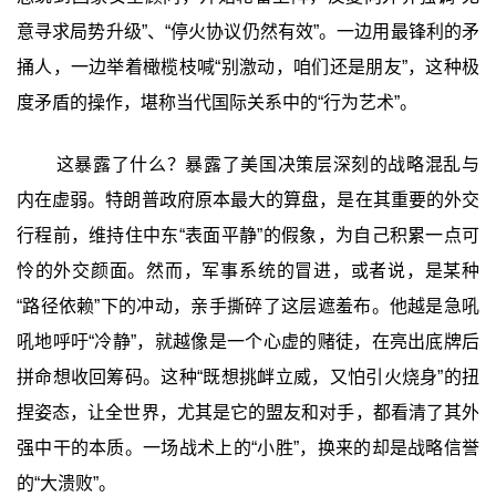
意寻求局势升级”、“停火协议仍然有效”。一边用最锋利的矛
捅人，一边举着橄榄枝喊“别激动，咱们还是朋友”，这种极
度矛盾的操作，堪称当代国际关系中的“行为艺术”。
这暴露了什么？暴露了美国决策层深刻的战略混乱与
内在虚弱。特朗普政府原本最大的算盘，是在其重要的外交
行程前，维持住中东“表面平静”的假象，为自己积累一点可
怜的外交颜面。然而，军事系统的冒进，或者说，是某种
“路径依赖”下的冲动，亲手撕碎了这层遮羞布。他越是急吼
吼地呼吁“冷静”，就越像是一个心虚的赌徒，在亮出底牌后
拼命想收回筹码。这种“既想挑衅立威，又怕引火烧身”的扭
捏姿态，让全世界，尤其是它的盟友和对手，都看清了其外
强中干的本质。一场战术上的“小胜”，换来的却是战略信誉
的“大溃败”。