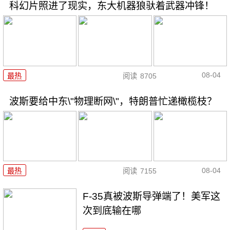
科幻片照进了现实，东大机器狼驮着武器冲锋！
08-04
最热
阅读
8705
波斯要给中东\"物理断网\"，特朗普忙递橄榄枝？
08-04
最热
阅读
7155
F-35真被波斯导弹端了！美军这
次到底输在哪