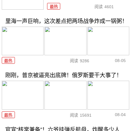
最热
阅读
4601
里海一声巨响，这次差点把两场战争炸成一锅粥！
08-05
最热
阅读
9286
刚刚，普京被逼亮出底牌！俄罗斯要干大事了！
08-04
最热
阅读
15691
官宣“核常兼备”！六爷挂弹反航母，炸醒多少人