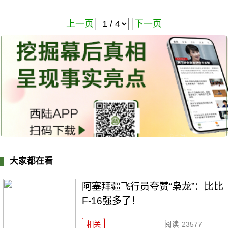
上一页
下一页
大家都在看
阿塞拜疆飞行员夸赞“枭龙”：比比
F-16强多了！
相关
阅读
23577