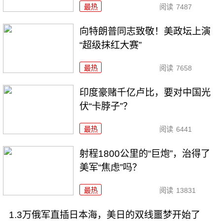
最热
阅读
7487
向特朗普同志致敬！美政坛上演
“超级抹红大赛”
最热
阅读
7658
印度豪赌千亿卢比，要对中国光
伏“卡脖子”？
最热
阅读
6441
射程1800公里的“巨炮”，治得了
美军“焦虑”吗？
最热
阅读
13831
1.3万俄军直插日本海，美日的双线噩梦开始了