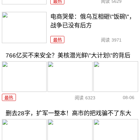
最热
阅读
5629
电商哭晕：俄乌互相砸\"饭碗\"，
战争已没有后方
最热
阅读
3971
766亿买不来安全？美核潜光鲜\"大计划\"的背后
08-06
最热
阅读
6323
删去28字，扩军一整本！高市的把戏骗不了东大