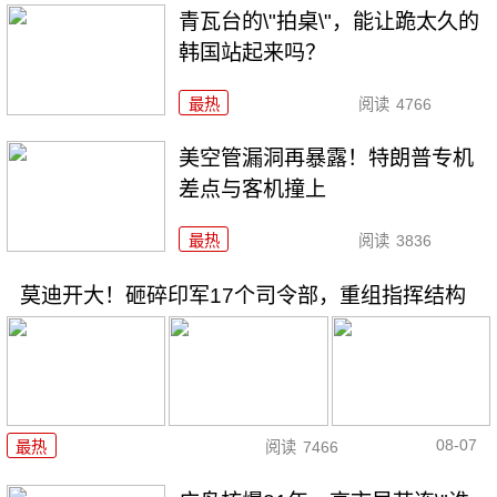
青瓦台的\"拍桌\"，能让跪太久的
韩国站起来吗？
最热
阅读
4766
美空管漏洞再暴露！特朗普专机
差点与客机撞上
最热
阅读
3836
莫迪开大！砸碎印军17个司令部，重组指挥结构
08-07
最热
阅读
7466