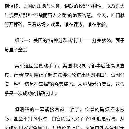
刻位移：美国的焦虑与失算，伊朗的狡黠与韧性，以及东大
与俄罗斯那种“不战而屈人之兵”的绝顶智慧。 今天，咱们就
掰开揉碎，看看这场大戏里，谁在裸泳，谁在掌舵。
细节一：美国的“精神分裂式”打击——打完就怂，面子
与里子全丢
美军这回是真动手了。美国中央司令部事后还高调宣
布，行动“成功阻止了超过70艘油轮进出伊朗港口”，试图营
造一种“一切尽在掌握”的强势姿态。从纯战术角度看，这似
乎是一次成功的精确打击。
但滑稽的一幕紧接着就上演了。空袭的硝烟还未散
尽，甚至不到24小时，白宫的话风来了个180度急转弯。从
总统到国家安全顾问，开始轮番上阵，反复向外界强调“无