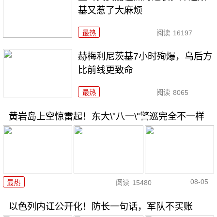
基又惹了大麻烦
最热
阅读
16197
赫梅利尼茨基7小时殉爆，乌后方
比前线更致命
最热
阅读
8065
黄岩岛上空惊雷起！东大\"八一\"警巡完全不一样
08-05
最热
阅读
15480
以色列内讧公开化！防长一句话，军队不买账