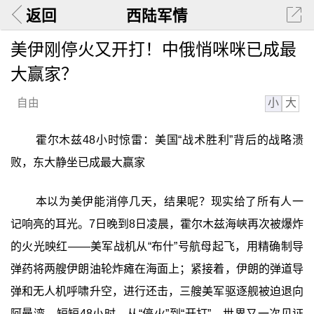
返回
西陆军情
美伊刚停火又开打！中俄悄咪咪已成最
大赢家？
小
大
自由
霍尔木兹48小时惊雷：美国“战术胜利”背后的战略溃
败，东大静坐已成最大赢家
本以为美伊能消停几天，结果呢？现实给了所有人一
记响亮的耳光。7日晚到8日凌晨，霍尔木兹海峡再次被爆炸
的火光映红——美军战机从“布什”号航母起飞，用精确制导
弹药将两艘伊朗油轮炸瘫在海面上；紧接着，伊朗的弹道导
弹和无人机呼啸升空，进行还击，三艘美军驱逐舰被迫退向
阿曼湾。短短48小时，从“停火”到“开打”，世界又一次见证