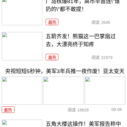
广岛核爆81年，高市早苗连\"谁
扔的\"都不敢提！
最热
阅读
2645
五箭齐发！熊猫这一巴掌扇过
去，大漂亮终于知疼
最热
阅读
22979
央视短短5秒钟，美军3年兵推一夜作废！亚太变天
08-06
最热
阅读
18828
五角大楼这操作！美军报告称中