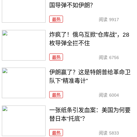
国导弹不如伊朗？
最热
阅读
9917
炸疯了！俄乌互掀“仓库战”，28
枚导弹全拦不住
最热
阅读
6756
伊朗赢了？这是特朗普给革命卫
队下“精准毒计”
最热
阅读
6004
一张纸条引发血案：美国为何要
替日本“托底”？
最热
阅读
5833