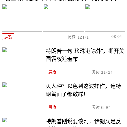
08-04
最热
阅读
12471
特朗普一句“珍珠港除外”，撕开美
国霸权遮羞布
最热
阅读
11424
灭人种？以色列这波操作，连特
朗普面子都敢踩！
最热
阅读
6897
特朗普刚说要谈判，伊朗又是反