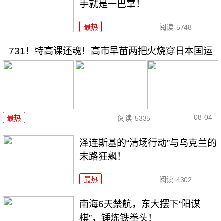
手就是一巴掌！
最热
阅读
5748
731！特高课还魂！高市早苗两把火烧穿日本国运
08-04
最热
阅读
5335
泽连斯基的“清场行动”与乌克兰的
末路狂飙！
最热
阅读
4302
南海6天禁航，东大摆下“阳谋
棋”，锤炼铁拳头！