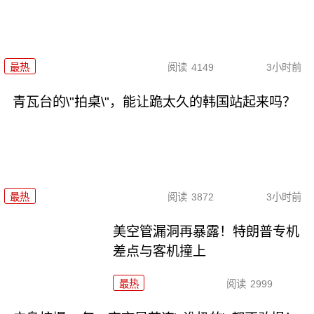
最热
阅读
4149
3小时前
青瓦台的\"拍桌\"，能让跪太久的韩国站起来吗？
最热
阅读
3872
3小时前
美空管漏洞再暴露！特朗普专机
差点与客机撞上
最热
阅读
2999