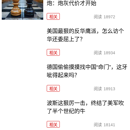
炮：炮灰代价才开始
相关
阅读
18972
美国最狠的反华鹰派，怎么访个
华还委屈上了？
相关
阅读
18934
德国偷偷摸摸找中国“命门”，这牙
呲得起来吗？
相关
阅读
18913
波斯这狠厉一击，终结了美军吹
了半个世纪的牛
相关
阅读
18141