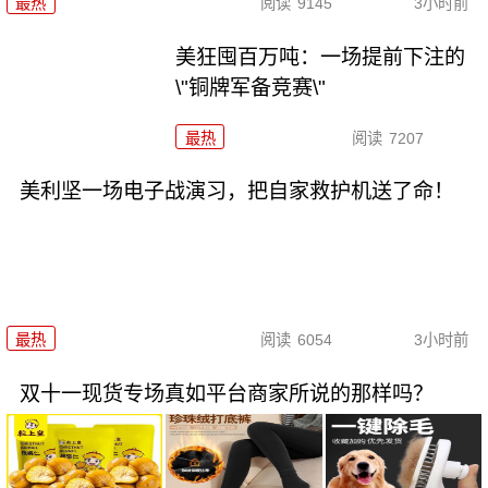
最热
阅读
9145
3小时前
美狂囤百万吨：一场提前下注的
\"铜牌军备竞赛\"
最热
阅读
7207
美利坚一场电子战演习，把自家救护机送了命！
最热
阅读
6054
3小时前
双十一现货专场真如平台商家所说的那样吗？