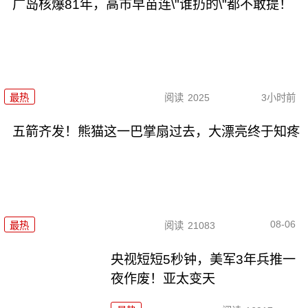
广岛核爆81年，高市早苗连\"谁扔的\"都不敢提！
最热
阅读
2025
3小时前
五箭齐发！熊猫这一巴掌扇过去，大漂亮终于知疼
08-06
最热
阅读
21083
央视短短5秒钟，美军3年兵推一
夜作废！亚太变天