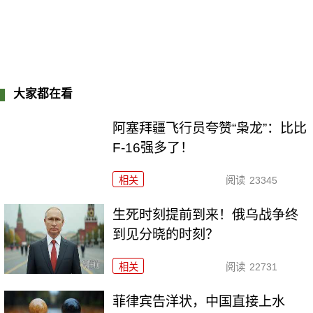
大家都在看
阿塞拜疆飞行员夸赞“枭龙”：比比
F-16强多了！
相关
阅读
23345
生死时刻提前到来！俄乌战争终
到见分晓的时刻？
相关
阅读
22731
菲律宾告洋状，中国直接上水