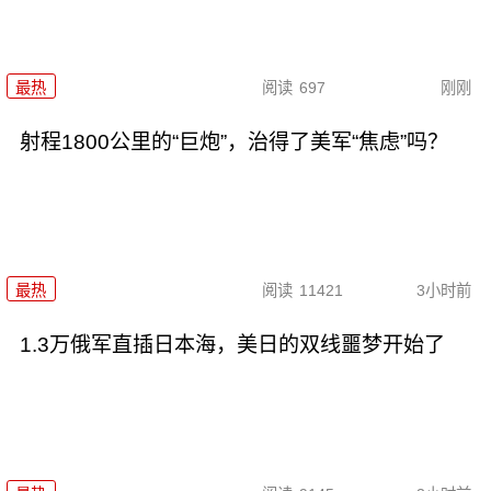
最热
阅读
697
刚刚
射程1800公里的“巨炮”，治得了美军“焦虑”吗？
最热
阅读
11421
3小时前
1.3万俄军直插日本海，美日的双线噩梦开始了