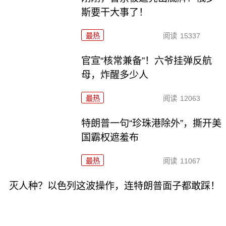
斯要干大事了！
最热
阅读
15337
官宣“核常兼备”！六爷挂弹反航
母，炸醒多少人
最热
阅读
12063
特朗普一句“珍珠港除外”，撕开美
国霸权遮羞布
最热
阅读
11067
灭人种？以色列这波操作，连特朗普面子都敢踩！