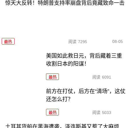
惊天大反转！特朗普支持率崩盘背后竟藏致命一击
08-05
最热
阅读
7295
美国如此救日元，背后藏着三重
收割日本的阳谋！
最热
阅读
6091
前方在打仗，后方在“清场”，这仗
还怎么打？
最热
阅读
5033
土耳其货船在黑海遭袭，泽连斯基又惹了大麻烦