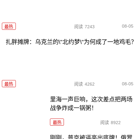
08-05
最热
阅读
7243
扎胖摊牌：乌克兰的\"北约梦\"为何成了一地鸡毛？
08-05
最热
阅读
4262
里海一声巨响，这次差点把两场
战争炸成一锅粥！
最热
阅读
8922
刚刚，普京被逼亮出底牌！俄罗