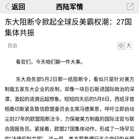
返回
西陆军情
东大阻断令掀起全球反美霸权潮：27国
集体共振
小
大
自由
看官们，今天咱们聊一件大事。
东大商务部5月2日那一纸阻断令，看似只是针对美方
制裁五家东大企业的反制，却像一块巨石砸进国际政治的深
潭，激起的涟漪远超想象。短短四天后的5月6日，西班牙首
相桑切斯紧急致信欧盟委员会主席冯德莱恩，呼吁立即启动
尘封27年的欧盟阻断法令，力保被美方制裁的国际法官与联
合国报告员。紧接着，欧盟27国集体动作，形成了一场罕见
的“法律反制共振”。这一局，美方那套横行半个世纪的长臂