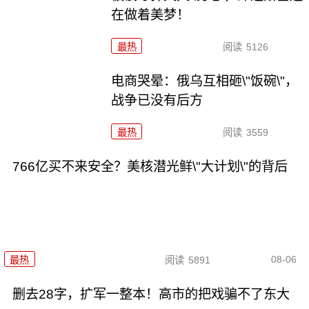
在做着美梦！
最热
阅读
5126
电商哭晕：俄乌互相砸\"饭碗\"，
战争已没有后方
最热
阅读
3559
766亿买不来安全？美核潜光鲜\"大计划\"的背后
08-06
最热
阅读
5891
删去28字，扩军一整本！高市的把戏骗不了东大