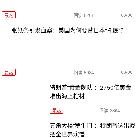
08-06
最热
阅读
5261
一张纸条引发血案：美国为何要替日本“托底”？
08-06
最热
阅读
5084
特朗普“黄金舰队”：2750亿美金
堆出海上棺材
最热
阅读
3864
五角大楼“罗生门”：特朗普这出戏
把全世界演懵