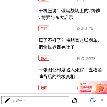
千机压境：俄乌战场上的\"蜂群
\"博弈与东大启示
最热
阅读
8178
算了不打了？特朗普这脚刹车，
把全世界都晃吐了
最热
阅读
15330
一张图让印度陷入死寂，五枚金
牌背后的终极真相
最热
阅读
10719
美国踏进3个大坑把自己埋了！恐
0
0
点评一下
怕一个都爬不出