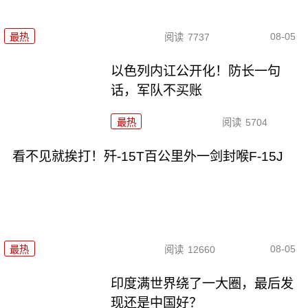
08-05
最热
阅读
7737
以色列内讧公开化！防长一句
话，军队不买账
最热
阅读
5704
看不见就挨打！歼-15T百公里外一剑封喉F-15J
08-05
最热
阅读
12660
印度满世界绕了一大圈，最后发
现还是中国好？