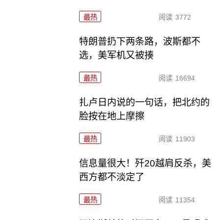
最热
阅读
3772
特朗普扔下两条路，波斯都不
选，美军机又被揍
最热
阅读
16694
扎卢日内说的一句话，把北约的
脸按在地上摩擦
最热
阅读
11903
信息量很大！歼20越肩反杀，美
西方都不淡定了
最热
阅读
11354