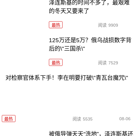
泽连斯基的时间不多了，最艰难
的冬天又要来了
最热
阅读
9909
125万还是5万？俄乌战损数字背
后的\"三国杀\"
最热
阅读
7529
对检察官体系下手！李在明要打破\"青瓦台魔咒\"
08-06
最热
阅读
5535
被俄导弹天天“洗地”，泽连斯基还