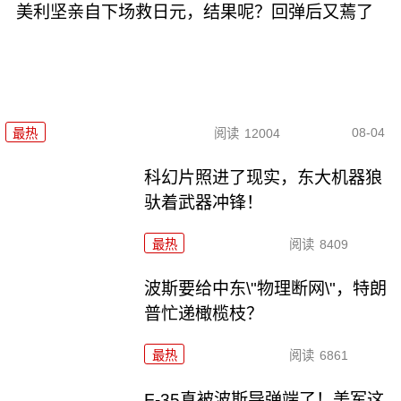
美利坚亲自下场救日元，结果呢？回弹后又蔫了
08-04
最热
阅读
12004
科幻片照进了现实，东大机器狼
驮着武器冲锋！
最热
阅读
8409
波斯要给中东\"物理断网\"，特朗
普忙递橄榄枝？
最热
阅读
6861
F-35真被波斯导弹端了！美军这