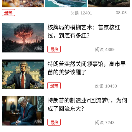
08-05
最热
阅读
12401
核牌局的模糊艺术：普京核红
线，到底有多红？
最热
阅读
4389
特朗普突然关闭领事馆，高市早
苗的美梦该醒了
最热
阅读
10430
特朗普的制造业\"回流梦\"，为何
成了回流东大？
最热
阅读
7243