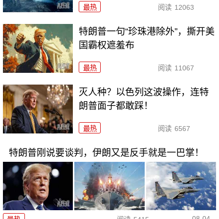
最热
阅读
12063
特朗普一句“珍珠港除外”，撕开美
国霸权遮羞布
最热
阅读
11067
灭人种？以色列这波操作，连特
朗普面子都敢踩！
最热
阅读
6567
特朗普刚说要谈判，伊朗又是反手就是一巴掌！
08-04