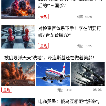
后的\"三国杀\"
最热
阅读
7529
对检察官体系下手！李在明要打
破\"青瓦台魔咒\"
最热
阅读
5535
被俄导弹天天“洗地”，泽连斯基还在做着美梦！
08-06
最热
阅读
5126
电商哭晕：俄乌互相砸\"饭碗\"，