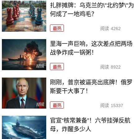
扎胖摊牌：乌克兰的\"北约梦\"为
何成了一地鸡毛？
最热
阅读
4262
里海一声巨响，这次差点把两场
战争炸成一锅粥！
最热
阅读
8922
刚刚，普京被逼亮出底牌！俄罗
斯要干大事了！
最热
阅读
15337
官宣“核常兼备”！六爷挂弹反航
母，炸醒多少人