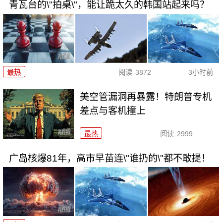
青瓦台的\"拍桌\"，能让跪太久的韩国站起来吗？
最热
阅读
3872
3小时前
美空管漏洞再暴露！特朗普专机
差点与客机撞上
最热
阅读
2999
广岛核爆81年，高市早苗连\"谁扔的\"都不敢提！