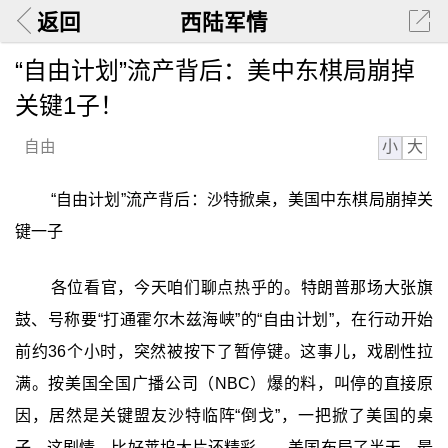
返回
西陆军情
“自由计划”流产背后：美中东棋局崩掉
关键1子！
小
大
自由
“自由计划”流产背后：沙特掀桌，美国中东棋局崩掉关
键一子
各位看官，今天咱们聊点热乎的。特朗普那场大张旗
鼓、号称要“打通霍尔木兹海峡”的“自由计划”，在行动开始
前约36个小时，突然被按下了暂停键。这事儿，戏剧性拉
满。按美国全国广播公司（NBC）爆的料，叫停的直接原
因，居然是关键盟友沙特临阵“倒戈”，一把掀了美国的桌
子。这剧情，比好莱坞大片还精彩——美国布局了半天，最