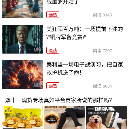
线噩梦开始了
最热
阅读
9145
美狂囤百万吨：一场提前下注的
\"铜牌军备竞赛\"
最热
阅读
7207
美利坚一场电子战演习，把自家
救护机送了命！
最热
阅读
6054
双十一现货专场真如平台商家所说的那样吗？