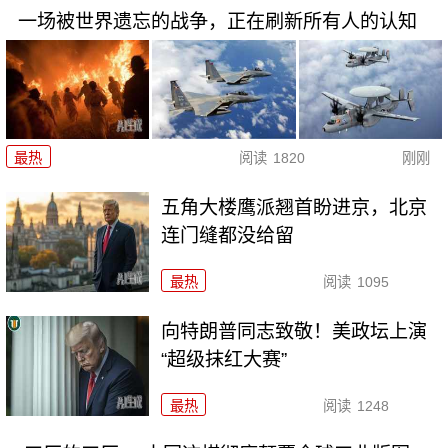
一场被世界遗忘的战争，正在刷新所有人的认知
最热
阅读
1820
刚刚
五角大楼鹰派翘首盼进京，北京
连门缝都没给留
最热
阅读
1095
向特朗普同志致敬！美政坛上演
“超级抹红大赛”
最热
阅读
1248