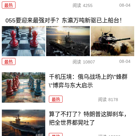
08-04
最热
阅读
4255
055要迎来最强对手？东瀛万吨新驱已上船台！
08-04
最热
阅读
10807
千机压境：俄乌战场上的\"蜂群
\"博弈与东大启示
最热
阅读
8178
算了不打了？特朗普这脚刹车，
把全世界都晃吐了