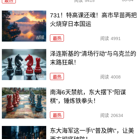
最热
阅读
5415
731！特高课还魂！高市早苗两把
火烧穿日本国运
最热
阅读
4991
泽连斯基的“清场行动”与乌克兰的
末路狂飙！
最热
阅读
4008
南海6天禁航，东大摆下“阳谋
棋”，锤炼铁拳头！
最热
阅读
20634
东大海军这一手\"普及牌\"，让美