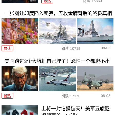
最热
阅读
15330
一张图让印度陷入死寂，五枚金牌背后的终极真相
08-03
最热
阅读
10719
美国踏进3个大坑把自己埋了！恐怕一个都爬不出
08-03
最热
阅读
17176
上将一封信捅破天！美军五艘驱