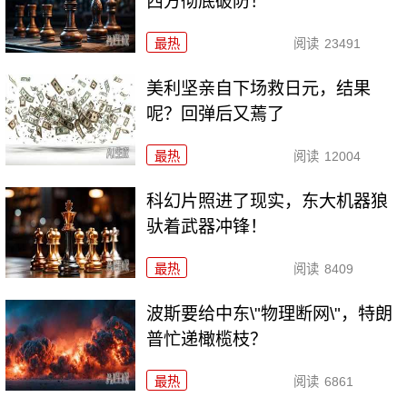
西方彻底破防！
最热
阅读
23491
美利坚亲自下场救日元，结果
呢？回弹后又蔫了
最热
阅读
12004
科幻片照进了现实，东大机器狼
驮着武器冲锋！
最热
阅读
8409
波斯要给中东\"物理断网\"，特朗
普忙递橄榄枝？
最热
阅读
6861