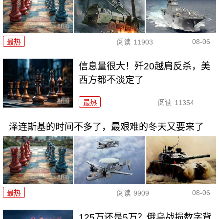
08-06
最热
阅读
11903
信息量很大！歼20越肩反杀，美
西方都不淡定了
最热
阅读
11354
泽连斯基的时间不多了，最艰难的冬天又要来了
08-06
最热
阅读
9909
125万还是5万？俄乌战损数字背