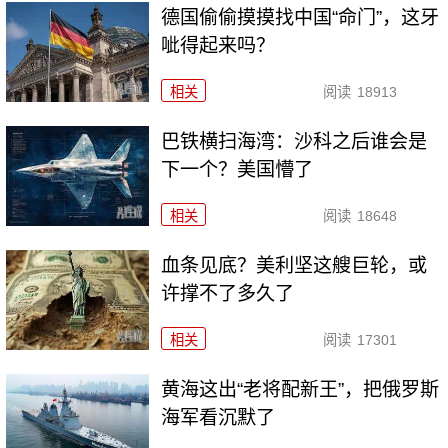
德国偷偷摸摸找中国“命门”，这牙
呲得起来吗？
相关
阅读
18913
巴铁横扫海湾：沙科之后谁会是
下一个？美国懵了
相关
阅读
18648
血条见底？美利坚这艘巨轮，或
许撑不了多久了
相关
阅读
17301
黄海这出“老将配新王”，把俄罗斯
海军看沉默了