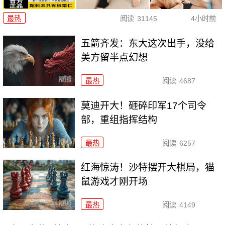
最热
阅读
31145
4小时前
五箭齐发：东大这次出手，没给
美方留半点幻想
最热
阅读
4687
莫迪开大！砸碎印军17个司令
部，重组指挥结构
最热
阅读
6257
红海惊涛！沙特摆开大棋局，猫
鼠游戏才刚开场
最热
阅读
4149