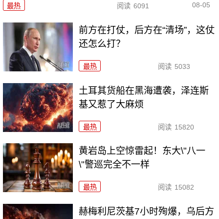
08-05
最热
阅读
6091
前方在打仗，后方在“清场”，这仗
还怎么打？
最热
阅读
5033
土耳其货船在黑海遭袭，泽连斯
基又惹了大麻烦
最热
阅读
15820
黄岩岛上空惊雷起！东大\"八一
\"警巡完全不一样
最热
阅读
15082
赫梅利尼茨基7小时殉爆，乌后方