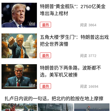
特朗普“黄金舰队”：2750亿美金
堆出海上棺材
最热
阅读
3864
五角大楼“罗生门”：特朗普这出戏
把全世界演懵
最热
阅读
3772
特朗普扔下两条路，波斯都不
选，美军机又被揍
最热
阅读
16694
扎卢日内说的一句话，把北约的脸按在地上摩擦