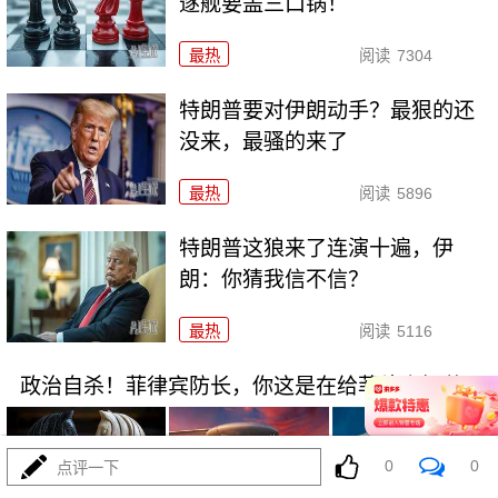
逐舰要盖三口锅！
最热
阅读
7304
特朗普要对伊朗动手？最狠的还
没来，最骚的来了
最热
阅读
5896
特朗普这狼来了连演十遍，伊
朗：你猜我信不信？
最热
阅读
5116
政治自杀！菲律宾防长，你这是在给菲律宾掘墓！
0
0
点评一下