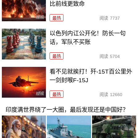
比前线更致命
最热
阅读
7737
以色列内讧公开化！防长一句
话，军队不买账
最热
阅读
5704
看不见就挨打！歼-15T百公里外
一剑封喉F-15J
最热
阅读
12660
印度满世界绕了一大圈，最后发现还是中国好？