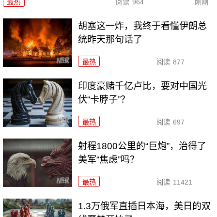
最热
阅读
964
刚刚
胡塞这一炸，我终于看懂伊朗总
统昨天那句话了
最热
阅读
877
印度豪赌千亿卢比，要对中国光
伏“卡脖子”？
最热
阅读
697
射程1800公里的“巨炮”，治得了
美军“焦虑”吗？
最热
阅读
11421
1.3万俄军直插日本海，美日的双