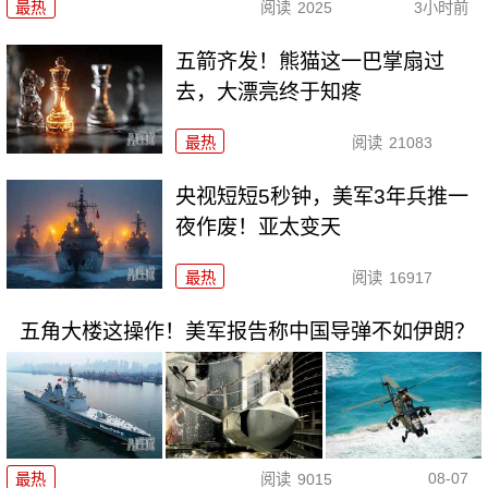
最热
阅读
2025
3小时前
五箭齐发！熊猫这一巴掌扇过
去，大漂亮终于知疼
最热
阅读
21083
央视短短5秒钟，美军3年兵推一
夜作废！亚太变天
最热
阅读
16917
五角大楼这操作！美军报告称中国导弹不如伊朗？
08-07
最热
阅读
9015