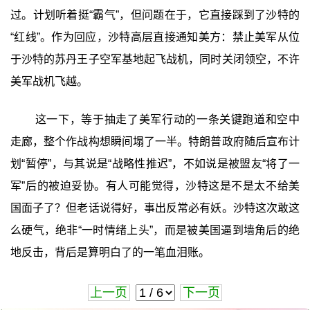
过。计划听着挺“霸气”，但问题在于，它直接踩到了沙特的
“红线”。作为回应，沙特高层直接通知美方：禁止美军从位
于沙特的苏丹王子空军基地起飞战机，同时关闭领空，不许
美军战机飞越。
这一下，等于抽走了美军行动的一条关键跑道和空中
走廊，整个作战构想瞬间塌了一半。特朗普政府随后宣布计
划“暂停”，与其说是“战略性推迟”，不如说是被盟友“将了一
军”后的被迫妥协。有人可能觉得，沙特这是不是太不给美
国面子了？但老话说得好，事出反常必有妖。沙特这次敢这
么硬气，绝非“一时情绪上头”，而是被美国逼到墙角后的绝
地反击，背后是算明白了的一笔血泪账。
上一页
下一页