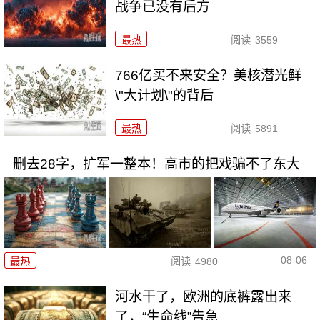
战争已没有后方
最热
阅读
3559
766亿买不来安全？美核潜光鲜
\"大计划\"的背后
最热
阅读
5891
删去28字，扩军一整本！高市的把戏骗不了东大
08-06
最热
阅读
4980
河水干了，欧洲的底裤露出来
了，“生命线”告急