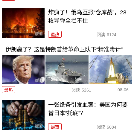
炸疯了！俄乌互掀“仓库战”，28
枚导弹全拦不住
最热
阅读
6124
伊朗赢了？这是特朗普给革命卫队下“精准毒计”
08-06
最热
阅读
5261
一张纸条引发血案：美国为何要
替日本“托底”？
最热
阅读
5084