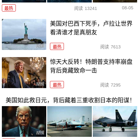
08-05
最热
阅读
13241
美国对巴西下死手，卢拉让世界
看清谁才是真朋友
最热
阅读
7613
惊天大反转！特朗普支持率崩盘
背后竟藏致命一击
最热
阅读
7295
美国如此救日元，背后藏着三重收割日本的阳谋！