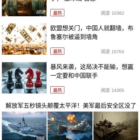
最热
阅读
10382
欧盟想关门，中国人就翻墙，布
鲁塞尔被逼到墙角
最热
阅读
15764
暴风来袭，这局决不能输，想赢
一定要和中国联手
最热
阅读
14305
解放军五秒镜头颠覆太平洋！美军最后安全区没了