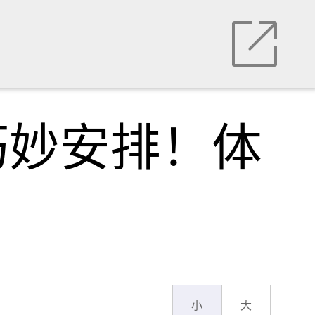
巧妙安排！体
小
大