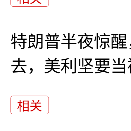
特朗普半夜惊醒
去，美利坚要当
相关