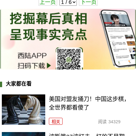
上一页
下一页
大家都在看
美国对盟友捅刀！中国这步棋，
全世界都看傻了
相关
阅读
34329