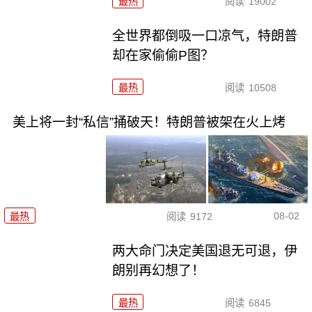
最热
阅读
19002
全世界都倒吸一口凉气，特朗普
却在家偷偷P图？
最热
阅读
10508
美上将一封“私信”捅破天！特朗普被架在火上烤
08-02
最热
阅读
9172
两大命门决定美国退无可退，伊
朗别再幻想了！
最热
阅读
6845