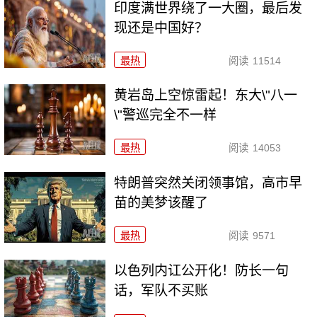
印度满世界绕了一大圈，最后发
现还是中国好？
最热
阅读
11514
黄岩岛上空惊雷起！东大\"八一
\"警巡完全不一样
最热
阅读
14053
特朗普突然关闭领事馆，高市早
苗的美梦该醒了
最热
阅读
9571
以色列内讧公开化！防长一句
话，军队不买账