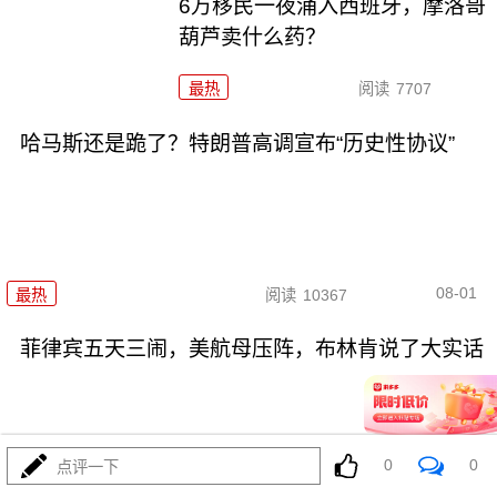
6万移民一夜涌入西班牙，摩洛哥
葫芦卖什么药？
最热
阅读
7707
哈马斯还是跪了？特朗普高调宣布“历史性协议”
08-01
最热
阅读
10367
菲律宾五天三闹，美航母压阵，布林肯说了大实话
0
0
点评一下