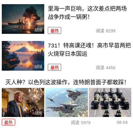
里海一声巨响，这次差点把两场
战争炸成一锅粥！
最热
阅读
8299
731！特高课还魂！高市早苗两把
火烧穿日本国运
最热
阅读
4456
灭人种？以色列这波操作，连特朗普面子都敢踩！
08-04
最热
阅读
5979