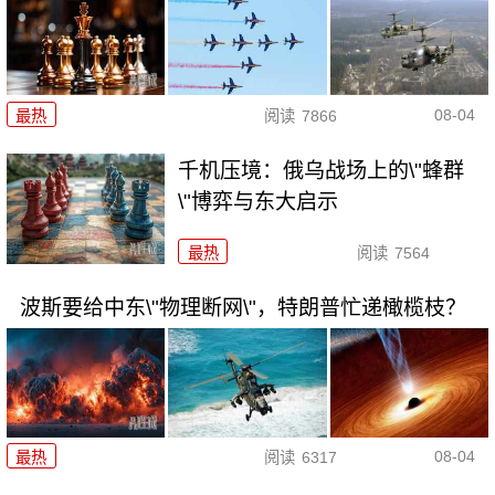
08-04
最热
阅读
7866
千机压境：俄乌战场上的\"蜂群
\"博弈与东大启示
最热
阅读
7564
波斯要给中东\"物理断网\"，特朗普忙递橄榄枝？
08-04
最热
阅读
6317