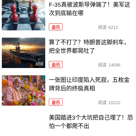
F-35真被波斯导弹端了！美军这
次到底输在哪
最热
阅读
6212
算了不打了？特朗普这脚刹车，
把全世界都晃吐了
最热
阅读
14696
一张图让印度陷入死寂，五枚金
牌背后的终极真相
最热
阅读
10222
美国踏进3个大坑把自己埋了！恐
怕一个都爬不出