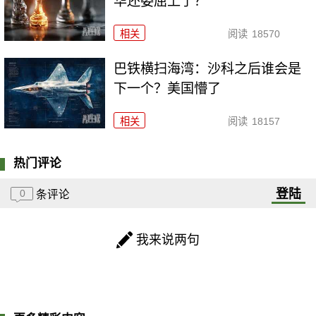
华还委屈上了？
相关
阅读
18570
巴铁横扫海湾：沙科之后谁会是
下一个？美国懵了
相关
阅读
18157
热门评论
登陆
0
条评论
我来说两句