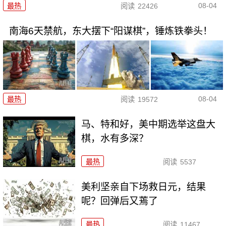
08-04
最热
阅读
22426
南海6天禁航，东大摆下“阳谋棋”，锤炼铁拳头！
08-04
最热
阅读
19572
马、特和好，美中期选举这盘大
棋，水有多深？
最热
阅读
5537
美利坚亲自下场救日元，结果
呢？回弹后又蔫了
最热
阅读
11467