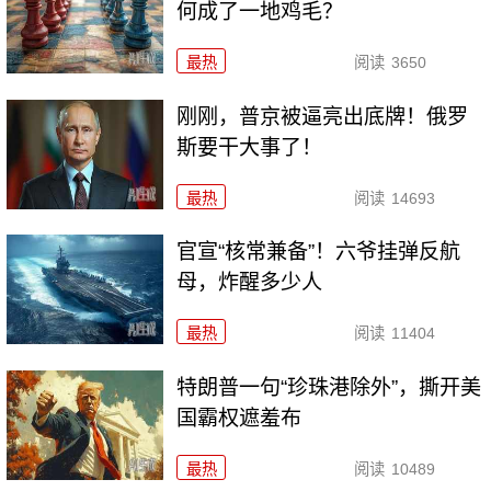
何成了一地鸡毛？
最热
阅读
3650
刚刚，普京被逼亮出底牌！俄罗
斯要干大事了！
最热
阅读
14693
官宣“核常兼备”！六爷挂弹反航
母，炸醒多少人
最热
阅读
11404
特朗普一句“珍珠港除外”，撕开美
国霸权遮羞布
最热
阅读
10489