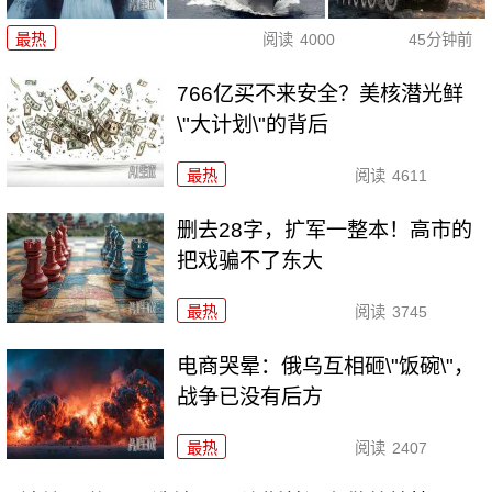
最热
阅读
4000
45分钟前
766亿买不来安全？美核潜光鲜
\"大计划\"的背后
最热
阅读
4611
删去28字，扩军一整本！高市的
把戏骗不了东大
最热
阅读
3745
电商哭晕：俄乌互相砸\"饭碗\"，
战争已没有后方
最热
阅读
2407