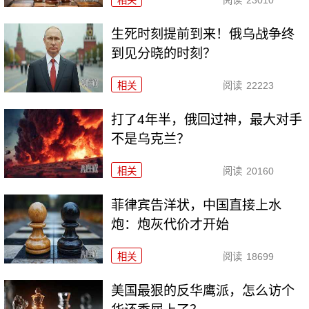
相关
阅读
23010
生死时刻提前到来！俄乌战争终
到见分晓的时刻？
相关
阅读
22223
打了4年半，俄回过神，最大对手
不是乌克兰？
相关
阅读
20160
菲律宾告洋状，中国直接上水
炮：炮灰代价才开始
相关
阅读
18699
美国最狠的反华鹰派，怎么访个