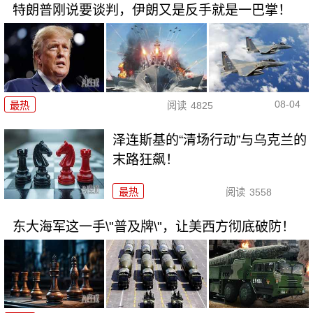
特朗普刚说要谈判，伊朗又是反手就是一巴掌！
08-04
最热
阅读
4825
泽连斯基的“清场行动”与乌克兰的
末路狂飙！
最热
阅读
3558
东大海军这一手\"普及牌\"，让美西方彻底破防！