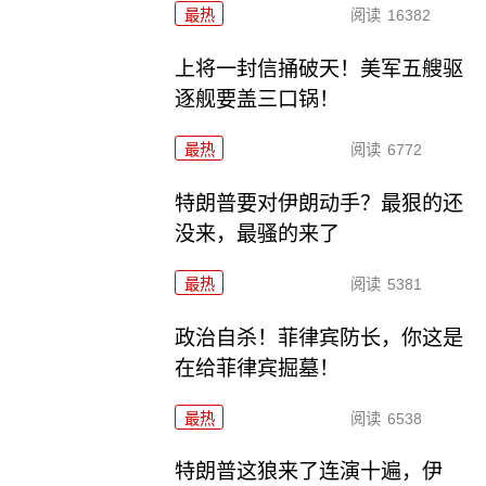
最热
阅读
16382
上将一封信捅破天！美军五艘驱
逐舰要盖三口锅！
最热
阅读
6772
特朗普要对伊朗动手？最狠的还
没来，最骚的来了
最热
阅读
5381
政治自杀！菲律宾防长，你这是
在给菲律宾掘墓！
最热
阅读
6538
特朗普这狼来了连演十遍，伊