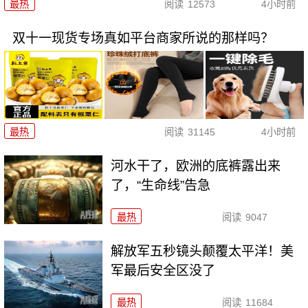
最热
阅读
12573
4小时前
双十一现货专场真如平台商家所说的那样吗？
最热
阅读
31145
4小时前
河水干了，欧洲的底裤露出来
了，“生命线”告急
最热
阅读
9047
解放军五秒镜头颠覆太平洋！美
军最后安全区没了
最热
阅读
11684