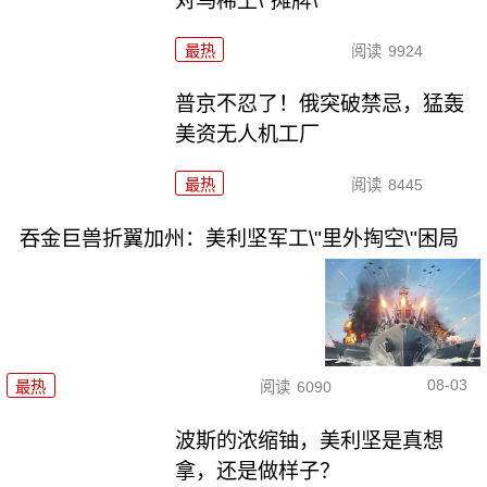
对乌稀土\"摊牌\"
最热
阅读
9924
普京不忍了！俄突破禁忌，猛轰
美资无人机工厂
最热
阅读
8445
吞金巨兽折翼加州：美利坚军工\"里外掏空\"困局
08-03
最热
阅读
6090
波斯的浓缩铀，美利坚是真想
拿，还是做样子？