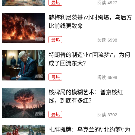
最热
阅读
4927
赫梅利尼茨基7小时殉爆，乌后方
比前线更致命
最热
阅读
6998
特朗普的制造业\"回流梦\"，为何
成了回流东大？
最热
阅读
6598
核牌局的模糊艺术：普京核红
线，到底有多红？
最热
阅读
3702
扎胖摊牌：乌克兰的\"北约梦\"为