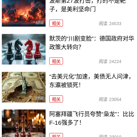
波斯第27波打击，打的不是靶
子，是美利坚命门
相关
阅读
24533
默茨的“川剧变脸”：德国政府对华
政策大转向？
相关
阅读
24224
“去美元化”加速，美债无人问津，
东瀛被锁死！
相关
阅读
23054
阿塞拜疆飞行员夸赞“枭龙”：比比
F-16强多了！