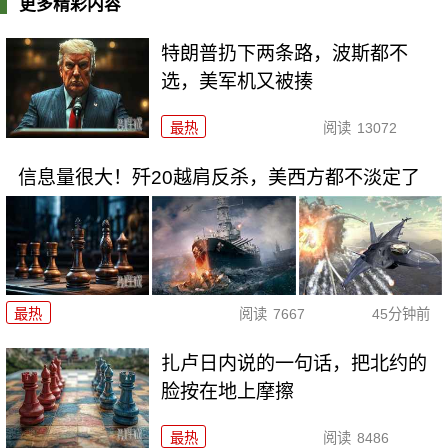
更多精彩内容
特朗普扔下两条路，波斯都不
选，美军机又被揍
最热
阅读
13072
信息量很大！歼20越肩反杀，美西方都不淡定了
最热
阅读
7667
45分钟前
扎卢日内说的一句话，把北约的
脸按在地上摩擦
最热
阅读
8486