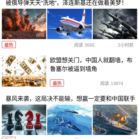
被俄导弹天天“洗地”，泽连斯基还在做着美梦！
最热
阅读
3565
2小时前
欧盟想关门，中国人就翻墙，布
鲁塞尔被逼到墙角
最热
阅读
13874
暴风来袭，这局决不能输，想赢一定要和中国联手