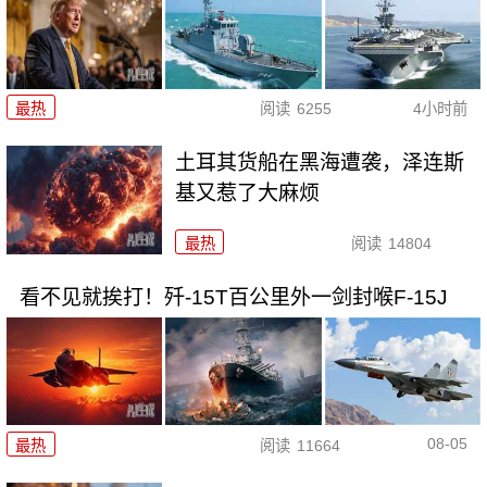
最热
阅读
6255
4小时前
土耳其货船在黑海遭袭，泽连斯
基又惹了大麻烦
最热
阅读
14804
看不见就挨打！歼-15T百公里外一剑封喉F-15J
08-05
最热
阅读
11664