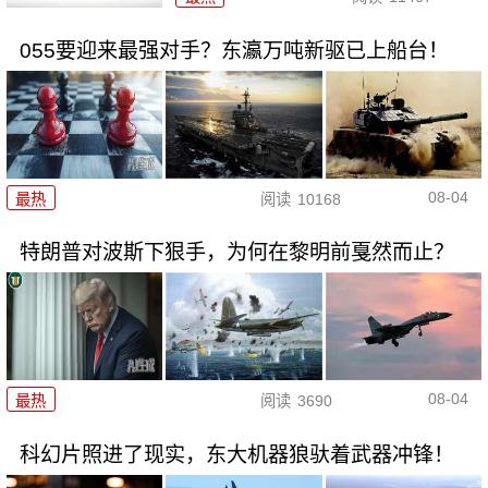
055要迎来最强对手？东瀛万吨新驱已上船台！
08-04
最热
阅读
10168
特朗普对波斯下狠手，为何在黎明前戛然而止？
08-04
最热
阅读
3690
科幻片照进了现实，东大机器狼驮着武器冲锋！