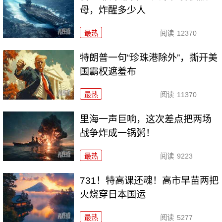
母，炸醒多少人
最热
阅读
12370
特朗普一句“珍珠港除外”，撕开美
国霸权遮羞布
最热
阅读
11370
里海一声巨响，这次差点把两场
战争炸成一锅粥！
最热
阅读
9223
731！特高课还魂！高市早苗两把
火烧穿日本国运
最热
阅读
5277