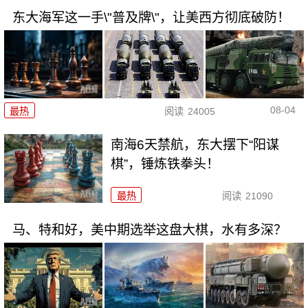
东大海军这一手\"普及牌\"，让美西方彻底破防！
08-04
最热
阅读
24005
南海6天禁航，东大摆下“阳谋
棋”，锤炼铁拳头！
最热
阅读
21090
马、特和好，美中期选举这盘大棋，水有多深？