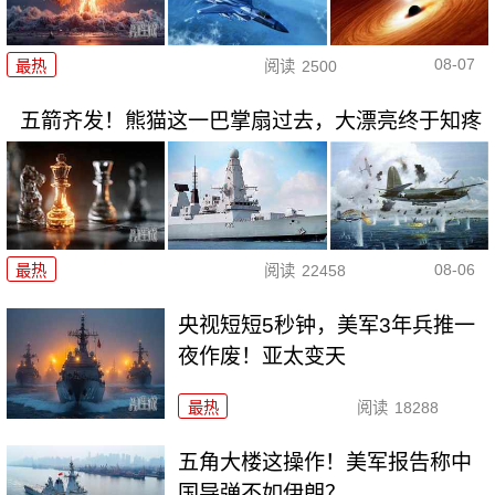
08-07
最热
阅读
2500
五箭齐发！熊猫这一巴掌扇过去，大漂亮终于知疼
08-06
最热
阅读
22458
央视短短5秒钟，美军3年兵推一
夜作废！亚太变天
最热
阅读
18288
五角大楼这操作！美军报告称中
国导弹不如伊朗？