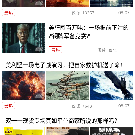
08-07
最热
阅读
13357
美狂囤百万吨：一场提前下注的
\"铜牌军备竞赛\"
最热
阅读
8941
美利坚一场电子战演习，把自家救护机送了命！
08-07
最热
阅读
7643
双十一现货专场真如平台商家所说的那样吗？