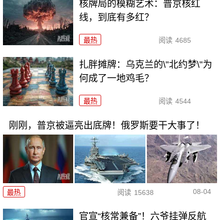
核牌局的模糊艺术：普京核红
线，到底有多红？
最热
阅读
4685
扎胖摊牌：乌克兰的\"北约梦\"为
何成了一地鸡毛？
最热
阅读
4544
刚刚，普京被逼亮出底牌！俄罗斯要干大事了！
08-04
最热
阅读
15638
官宣“核常兼备”！六爷挂弹反航