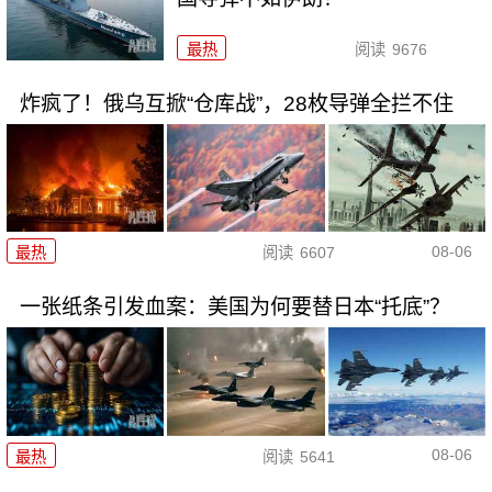
最热
阅读
9676
炸疯了！俄乌互掀“仓库战”，28枚导弹全拦不住
08-06
最热
阅读
6607
一张纸条引发血案：美国为何要替日本“托底”？
08-06
最热
阅读
5641