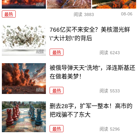
08-06
最热
阅读
3883
766亿买不来安全？美核潜光鲜
\"大计划\"的背后
最热
阅读
6243
被俄导弹天天“洗地”，泽连斯基还
在做着美梦！
最热
阅读
5533
删去28字，扩军一整本！高市的
把戏骗不了东大
最热
阅读
5296