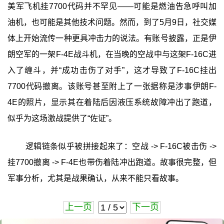
美军飞机挂7700代码并不罕见——可能是燃油告急呼叫加
油机，也可能是其他技术问题。然而，到了5月9日，社交媒
体上开始流传一种更具冲击力的说法。有账号披露，正是伊
朗空军的一架F-4E战斗机，在当晚的空战中与这架F-16C进
入了缠斗，并“成功击伤了对手”，这才导致了F-16C挂出
7700代码撤离。该账号甚至附上了一张据称是涉事伊朗F-
4E的照片，显示其在着陆后因液压系统故障冲出了跑道，
似乎为这场激战提供了“佐证”。
逻辑链条似乎被拼接起来了：空战 -> F-16C被击伤 ->
挂7700撤离 -> F-4E也带伤着陆冲出跑道。故事很完整，但
军事分析，尤其是战果确认，从来不能只看故事。
上一页
下一页