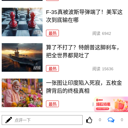
F-35真被波斯导弹端了！美军这
次到底输在哪
最热
阅读
6942
算了不打了？特朗普这脚刹车，
把全世界都晃吐了
最热
阅读
15636
一张图让印度陷入死寂，五枚金
牌背后的终极真相
最热
阅读
10885
上将一封信捅破天！美军五艘驱逐舰要盖三口锅！
0
0
点评一下