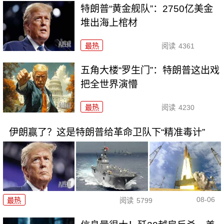
特朗普“黄金舰队”：2750亿美金
堆出海上棺材
最热
阅读
4361
五角大楼“罗生门”：特朗普这出戏
把全世界演懵
最热
阅读
4230
伊朗赢了？这是特朗普给革命卫队下“精准毒计”
08-06
最热
阅读
5799