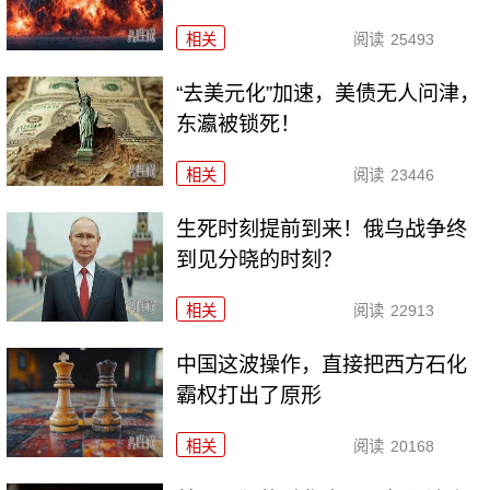
相关
阅读
25493
“去美元化”加速，美债无人问津，
东瀛被锁死！
相关
阅读
23446
生死时刻提前到来！俄乌战争终
到见分晓的时刻？
相关
阅读
22913
中国这波操作，直接把西方石化
霸权打出了原形
相关
阅读
20168