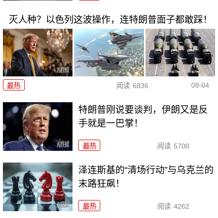
灭人种？以色列这波操作，连特朗普面子都敢踩！
08-04
最热
阅读
6836
特朗普刚说要谈判，伊朗又是反
手就是一巴掌！
最热
阅读
5700
泽连斯基的“清场行动”与乌克兰的
末路狂飙！
最热
阅读
4262