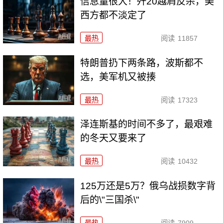
信息量很大！歼20越肩反杀，美
西方都不淡定了
最热
阅读
11857
特朗普扔下两条路，波斯都不
选，美军机又被揍
最热
阅读
17323
泽连斯基的时间不多了，最艰难
的冬天又要来了
最热
阅读
10432
125万还是5万？俄乌战损数字背
后的\"三国杀\"