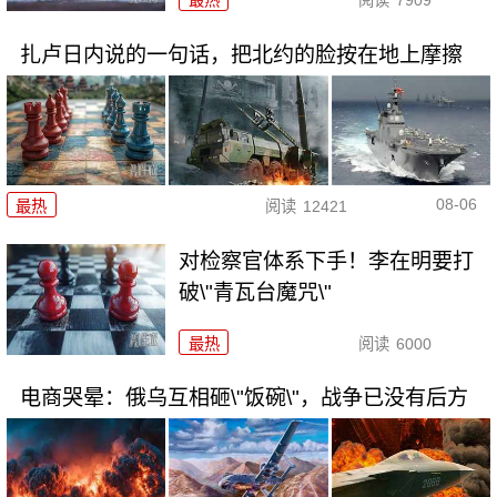
最热
阅读
7909
扎卢日内说的一句话，把北约的脸按在地上摩擦
08-06
最热
阅读
12421
对检察官体系下手！李在明要打
破\"青瓦台魔咒\"
最热
阅读
6000
电商哭晕：俄乌互相砸\"饭碗\"，战争已没有后方