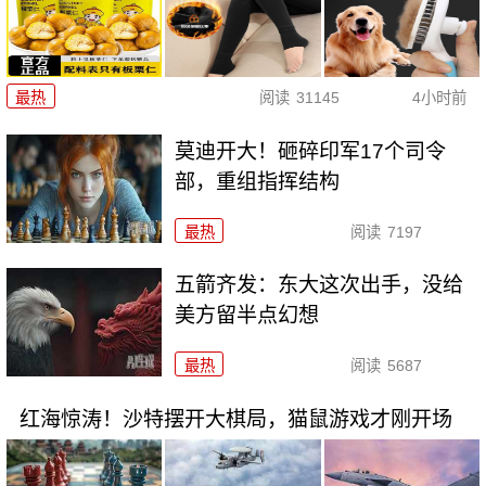
最热
阅读
31145
4小时前
莫迪开大！砸碎印军17个司令
部，重组指挥结构
最热
阅读
7197
五箭齐发：东大这次出手，没给
美方留半点幻想
最热
阅读
5687
红海惊涛！沙特摆开大棋局，猫鼠游戏才刚开场