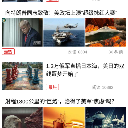
向特朗普同志致敬！美政坛上演“超级抹红大赛”
最热
阅读
6304
3小时前
1.3万俄军直插日本海，美日的双
线噩梦开始了
最热
阅读
10882
射程1800公里的“巨炮”，治得了美军“焦虑”吗？