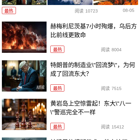
08-05
最热
阅读
10723
赫梅利尼茨基7小时殉爆，乌后方
比前线更致命
最热
阅读
8004
特朗普的制造业\"回流梦\"，为何
成了回流东大？
最热
阅读
7515
黄岩岛上空惊雷起！东大\"八一
\"警巡完全不一样
最热
阅读
15412