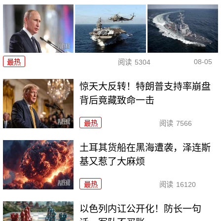
08-05
最热
阅读
5304
惊天大反转！特朗普支持率崩盘
背后竟藏致命一击
最热
阅读
7566
土耳其货船在黑海遭袭，泽连斯
基又惹了大麻烦
最热
阅读
16120
以色列内讧公开化！防长一句