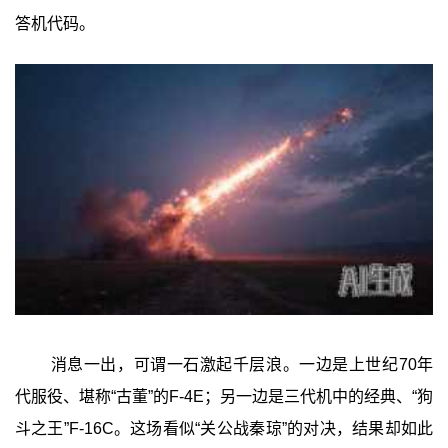
答机代码。
消息一出，可谓一石激起千层浪。一边是上世纪70年
代服役、堪称“古董”的F-4E；另一边是三代机中的经典、“狗
斗之王”F-16C。这场看似“关公战秦琼”的对决，结果却如此