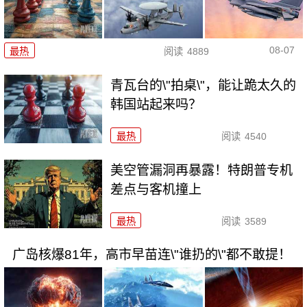
08-07
最热
阅读
4889
青瓦台的\"拍桌\"，能让跪太久的
韩国站起来吗？
最热
阅读
4540
美空管漏洞再暴露！特朗普专机
差点与客机撞上
最热
阅读
3589
广岛核爆81年，高市早苗连\"谁扔的\"都不敢提！