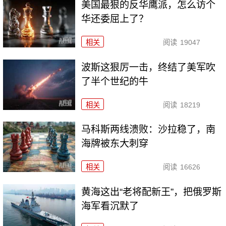
美国最狠的反华鹰派，怎么访个
华还委屈上了？
相关
阅读
19047
波斯这狠厉一击，终结了美军吹
了半个世纪的牛
相关
阅读
18219
马科斯两线溃败：沙拉稳了，南
海牌被东大刺穿
相关
阅读
16626
黄海这出“老将配新王”，把俄罗斯
海军看沉默了