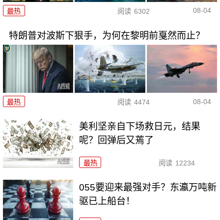
08-04
最热
阅读
6302
特朗普对波斯下狠手，为何在黎明前戛然而止？
08-04
最热
阅读
4474
美利坚亲自下场救日元，结果
呢？回弹后又蔫了
最热
阅读
12234
055要迎来最强对手？东瀛万吨新
驱已上船台！