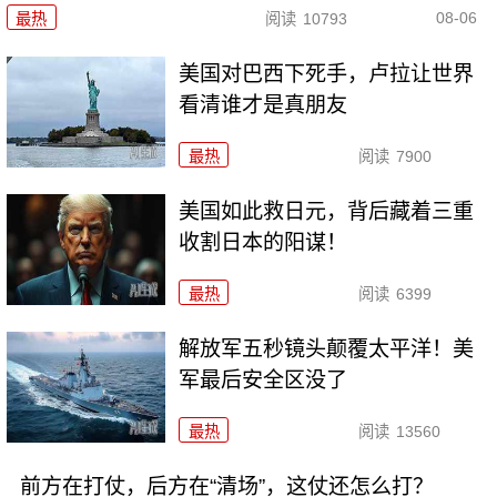
08-06
最热
阅读
10793
美国对巴西下死手，卢拉让世界
看清谁才是真朋友
最热
阅读
7900
美国如此救日元，背后藏着三重
收割日本的阳谋！
最热
阅读
6399
解放军五秒镜头颠覆太平洋！美
军最后安全区没了
最热
阅读
13560
前方在打仗，后方在“清场”，这仗还怎么打？