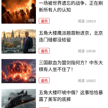
一场被世界遗忘的战争，正在刷
新所有人的认知
最热
阅读
15819
五角大楼鹰派翘首盼进京，北京
连门缝都没给留
最热
阅读
10536
三国歃血为盟剑指何方？中东大
棋有人坐不住了！
最热
阅读
10562
五角大楼吓唬中俄？这事恰恰暴
露了美军的底裤