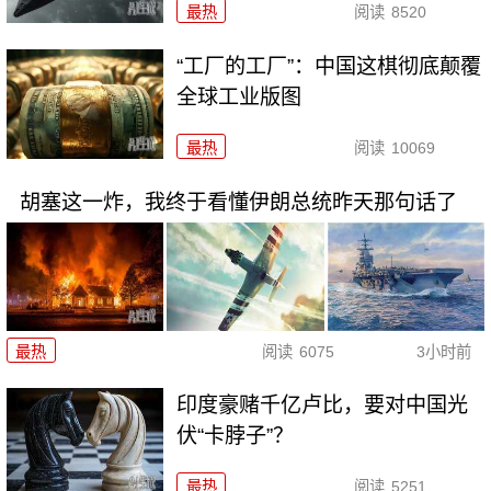
最热
阅读
8520
“工厂的工厂”：中国这棋彻底颠覆
全球工业版图
最热
阅读
10069
胡塞这一炸，我终于看懂伊朗总统昨天那句话了
最热
阅读
6075
3小时前
印度豪赌千亿卢比，要对中国光
伏“卡脖子”？
最热
阅读
5251