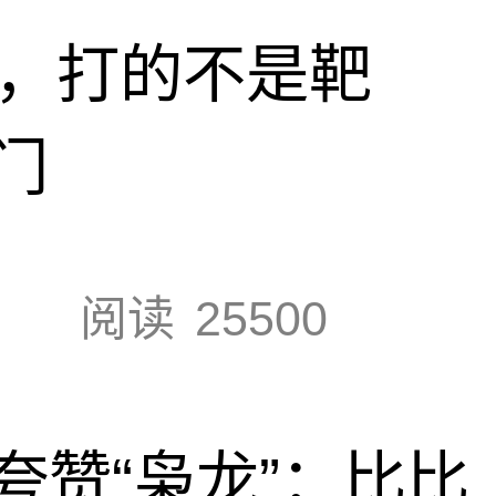
击，打的不是靶
门
阅读
25500
夸赞“枭龙”：比比