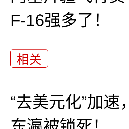
F-16强多了！
相关
“去美元化”加
东瀛被锁死！