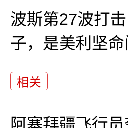
波斯第27波打
子，是美利坚命
相关
阿塞拜疆飞行员