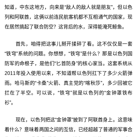
知道，中东这地方，向来是“敌人的敌人就是朋友”，但以色
列和阿联酋，这俩以前连民航客机都不互相通气的国家，现
在居然搞起了联合防空？这背后的水，深得能淹死鲸鱼。
首先，咱得把这事儿掰开揉碎了看。这不仅仅是一套
“铁穹”系统的问题。你想想，“铁穹”是什么？那是以色列国
防军的命根子，是他们“匕首防身”的核心家当。这套系统从
2011年投入使用以来，不知道帮以色列扛下了多少火箭弹
雨。哈马斯的“卡桑”火箭、真主党的“喀秋莎”，多少回被它
拦在了半空。可以说，“铁穹”就是以色列的“金钟罩铁布
衫”。
现在，以色列把这“金钟罩”披到了阿联酋身上。这意味
着什么？意味着两国之间的互信，已经超越了普通的军事合