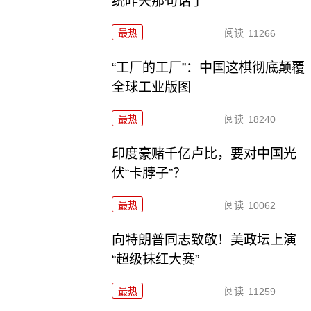
统昨天那句话了
最热
阅读
11266
“工厂的工厂”：中国这棋彻底颠覆
全球工业版图
最热
阅读
18240
印度豪赌千亿卢比，要对中国光
伏“卡脖子”？
最热
阅读
10062
向特朗普同志致敬！美政坛上演
“超级抹红大赛”
最热
阅读
11259