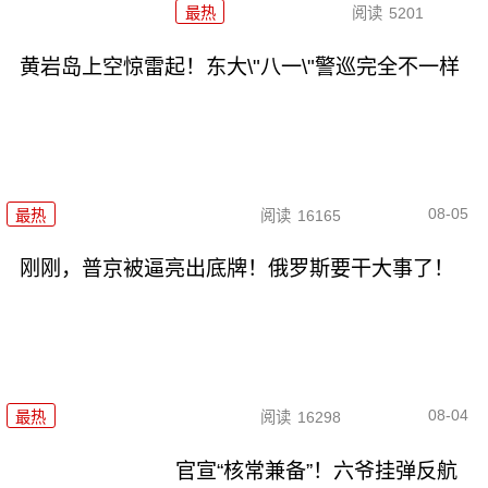
最热
阅读
5201
黄岩岛上空惊雷起！东大\"八一\"警巡完全不一样
08-05
最热
阅读
16165
刚刚，普京被逼亮出底牌！俄罗斯要干大事了！
08-04
最热
阅读
16298
官宣“核常兼备”！六爷挂弹反航