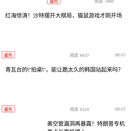
最热
阅读
7888
红海惊涛！沙特摆开大棋局，猫鼠游戏才刚开场
08-07
最热
阅读
6637
青瓦台的\"拍桌\"，能让跪太久的韩国站起来吗？
08-07
最热
阅读
6310
美空管漏洞再暴露！特朗普专机