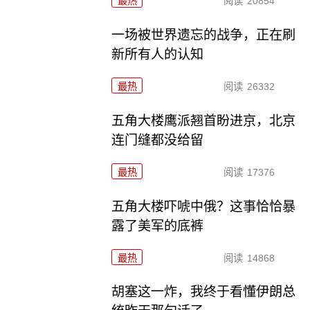
最热
阅读
20854
一场被世界遗忘的战争，正在刷
新所有人的认知
最热
阅读
26332
五角大楼鹰派翘首盼进京，北京
连门缝都没给留
最热
阅读
17376
五角大楼吓唬中俄？这事恰恰暴
露了美军的底裤
最热
阅读
14868
胡塞这一炸，我终于看懂伊朗总