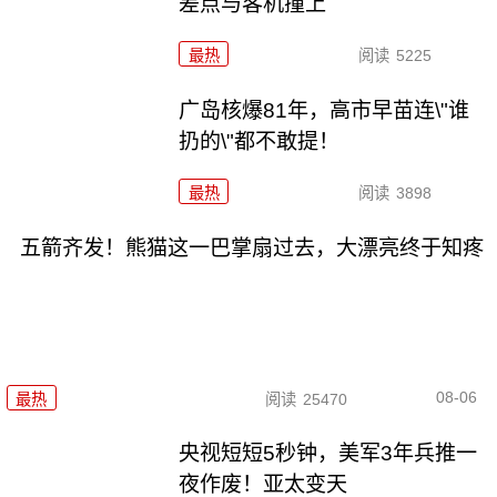
差点与客机撞上
最热
阅读
5225
广岛核爆81年，高市早苗连\"谁
扔的\"都不敢提！
最热
阅读
3898
五箭齐发！熊猫这一巴掌扇过去，大漂亮终于知疼
08-06
最热
阅读
25470
央视短短5秒钟，美军3年兵推一
夜作废！亚太变天