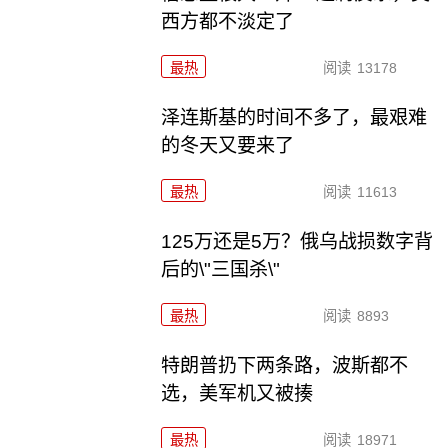
西方都不淡定了
最热
阅读
13178
泽连斯基的时间不多了，最艰难
的冬天又要来了
最热
阅读
11613
125万还是5万？俄乌战损数字背
后的\"三国杀\"
最热
阅读
8893
特朗普扔下两条路，波斯都不
选，美军机又被揍
最热
阅读
18971