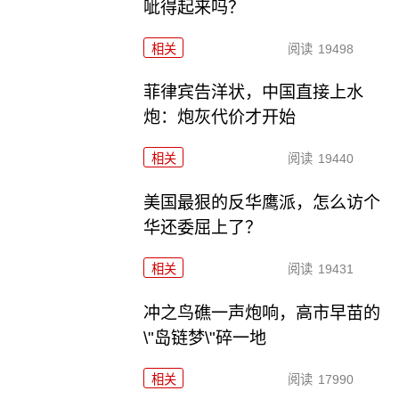
呲得起来吗？
相关
阅读
19498
菲律宾告洋状，中国直接上水
炮：炮灰代价才开始
相关
阅读
19440
美国最狠的反华鹰派，怎么访个
华还委屈上了？
相关
阅读
19431
冲之鸟礁一声炮响，高市早苗的
\"岛链梦\"碎一地
相关
阅读
17990