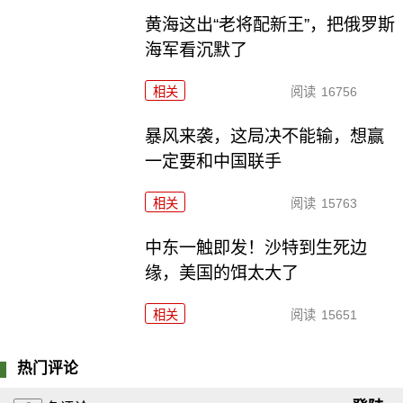
黄海这出“老将配新王”，把俄罗斯
海军看沉默了
相关
阅读
16756
暴风来袭，这局决不能输，想赢
一定要和中国联手
相关
阅读
15763
中东一触即发！沙特到生死边
缘，美国的饵太大了
相关
阅读
15651
热门评论