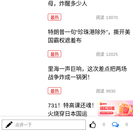
母，炸醒多少人
最热
阅读
13070
特朗普一句“珍珠港除外”，撕开美
国霸权遮羞布
最热
阅读
12025
里海一声巨响，这次差点把两场
战争炸成一锅粥！
最热
阅读
9930
731！特高课还魂！高市早苗两把
火烧穿日本国运
0
0
点评一下
最热
阅读
5857