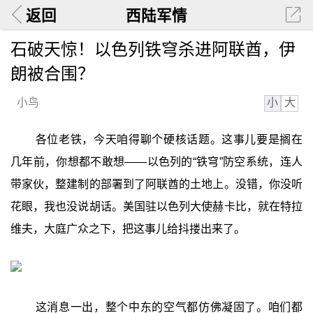
返回
西陆军情
石破天惊！以色列铁穹杀进阿联酋，伊
朗被合围？
小
大
小鸟
各位老铁，今天咱得聊个硬核话题。这事儿要是搁在
几年前，你想都不敢想——以色列的“铁穹”防空系统，连人
带家伙，整建制的部署到了阿联酋的土地上。没错，你没听
花眼，我也没说胡话。美国驻以色列大使赫卡比，就在特拉
维夫，大庭广众之下，把这事儿给抖搂出来了。
这消息一出，整个中东的空气都仿佛凝固了。咱们都