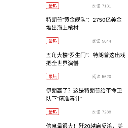
最热
阅读
7131
特朗普“黄金舰队”：2750亿美金
堆出海上棺材
最热
阅读
5844
五角大楼“罗生门”：特朗普这出戏
把全世界演懵
最热
阅读
5620
伊朗赢了？这是特朗普给革命卫
队下“精准毒计”
最热
阅读
7288
信息量很大！歼20越肩反杀，美