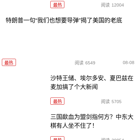
最热
阅读
12004
特朗普一句“我们也想要导弹”揭了美国的老底
08-08
最热
阅读
6549
沙特王储、埃尔多安、夏巴兹在
麦加搞了个大新闻
最热
阅读
5705
三国歃血为盟剑指何方？中东大
棋有人坐不住了！