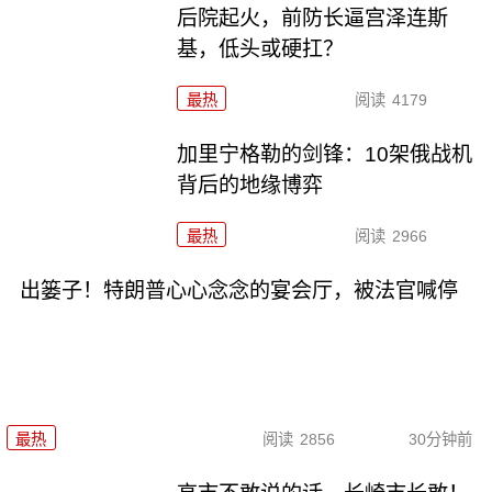
后院起火，前防长逼宫泽连斯
基，低头或硬扛？
最热
阅读
4179
加里宁格勒的剑锋：10架俄战机
背后的地缘博弈
最热
阅读
2966
出篓子！特朗普心心念念的宴会厅，被法官喊停
最热
阅读
2856
30分钟前