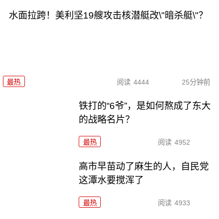
水面拉跨！美利坚19艘攻击核潜艇改\"暗杀艇\"？
最热
阅读
4444
25分钟前
铁打的“6爷”，是如何熬成了东大
的战略名片？
最热
阅读
4952
高市早苗动了麻生的人，自民党
这潭水要搅浑了
最热
阅读
4933