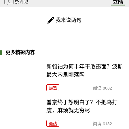
登陆
0
条评论
我来说两句
更多精彩内容
新领袖为何半年不敢露面？波斯
最大内鬼刚落网
最热
阅读
8082
普京终于想明白了？不把乌打
废，麻烦就无穷尽
最热
阅读
6182