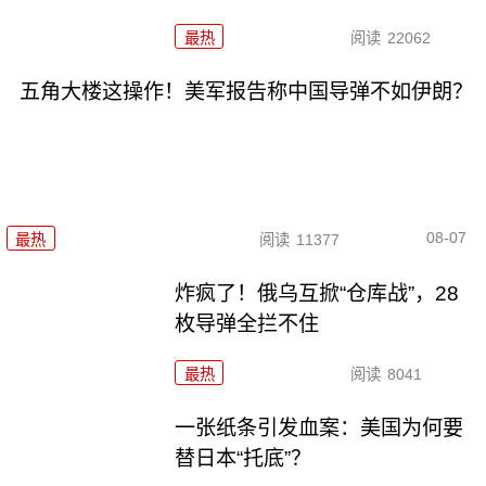
最热
阅读
22062
五角大楼这操作！美军报告称中国导弹不如伊朗？
08-07
最热
阅读
11377
炸疯了！俄乌互掀“仓库战”，28
枚导弹全拦不住
最热
阅读
8041
一张纸条引发血案：美国为何要
替日本“托底”？