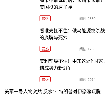
高市不敢说的话，长崎市长敢！
美国投的原子弹
最热
阅读
2330
看谁先扛不住：俄乌能源绞杀战
的底牌与死穴
最热
阅读
1738
美利坚靠不住！中东这3个国家，
结成势力新3角
最热
阅读
2074
美军一号人物突然“反水”？特朗普对伊豪赌玩脱