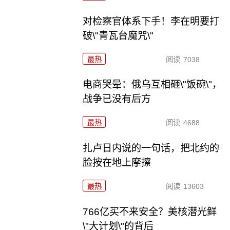
对检察官体系下手！李在明要打
破\"青瓦台魔咒\"
最热
阅读
7038
电商哭晕：俄乌互相砸\"饭碗\"，
战争已没有后方
最热
阅读
4688
扎卢日内说的一句话，把北约的
脸按在地上摩擦
最热
阅读
13603
766亿买不来安全？美核潜光鲜
\"大计划\"的背后