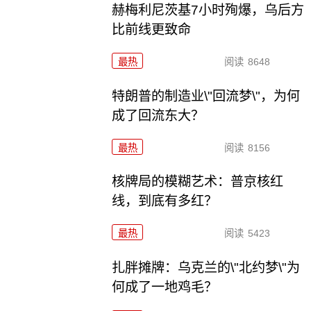
赫梅利尼茨基7小时殉爆，乌后方
比前线更致命
最热
阅读
8648
特朗普的制造业\"回流梦\"，为何
成了回流东大？
最热
阅读
8156
核牌局的模糊艺术：普京核红
线，到底有多红？
最热
阅读
5423
扎胖摊牌：乌克兰的\"北约梦\"为
何成了一地鸡毛？