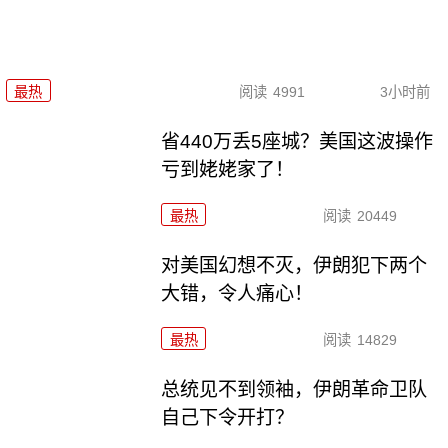
最热
阅读
4991
3小时前
省440万丢5座城？美国这波操作
亏到姥姥家了！
最热
阅读
20449
对美国幻想不灭，伊朗犯下两个
大错，令人痛心！
最热
阅读
14829
总统见不到领袖，伊朗革命卫队
自己下令开打？