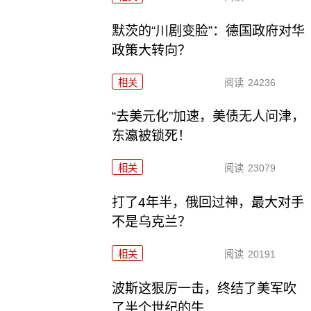
默茨的“川剧变脸”：德国政府对华
政策大转向？
相关
阅读
24236
“去美元化”加速，美债无人问津，
东瀛被锁死！
相关
阅读
23079
打了4年半，俄回过神，最大对手
不是乌克兰？
相关
阅读
20191
波斯这狠厉一击，终结了美军吹
了半个世纪的牛