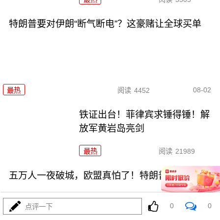
特朗普要对伊朗“断气断电”？这豪赌让全球买单
08-02
最热
阅读
4452
铁证出台！菲律宾求锤得锤！解
放军黄岩岛亮剑
最热
阅读
21989
五万人一夜破城，欧盟真怕了！特朗普拿美国说事
0
0
点评一下