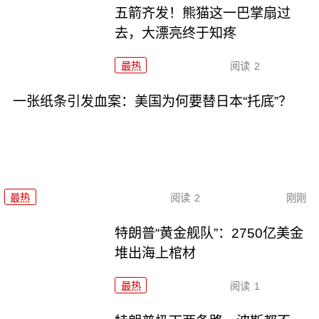
五箭齐发！熊猫这一巴掌扇过
去，大漂亮终于知疼
最热
阅读
2
一张纸条引发血案：美国为何要替日本“托底”？
最热
阅读
2
刚刚
特朗普“黄金舰队”：2750亿美金
堆出海上棺材
最热
阅读
1