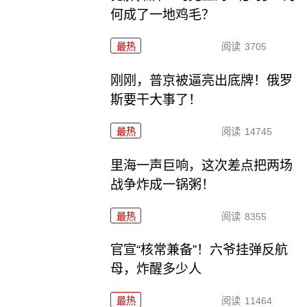
何成了一地鸡毛？
最热
阅读
3705
刚刚，普京被逼亮出底牌！俄罗
斯要干大事了！
最热
阅读
14745
里海一声巨响，这次差点把两场
战争炸成一锅粥！
最热
阅读
8355
官宣“核常兼备”！六爷挂弹反航
母，炸醒多少人
最热
阅读
11464