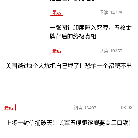
最热
阅读
14728
一张图让印度陷入死寂，五枚金
牌背后的终极真相
最热
阅读
10255
美国踏进3个大坑把自己埋了！恐怕一个都爬不出
08-03
最热
阅读
16407
上将一封信捅破天！美军五艘驱逐舰要盖三口锅！