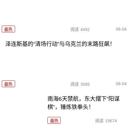
08-04
最热
阅读
4492
泽连斯基的“清场行动”与乌克兰的末路狂飙！
08-04
最热
阅读
3585
南海6天禁航，东大摆下“阳谋
棋”，锤炼铁拳头！
最热
阅读
19674