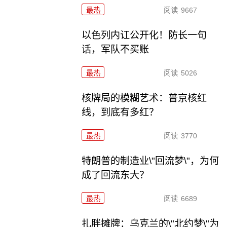
最热
阅读
9667
以色列内讧公开化！防长一句
话，军队不买账
最热
阅读
5026
核牌局的模糊艺术：普京核红
线，到底有多红？
最热
阅读
3770
特朗普的制造业\"回流梦\"，为何
成了回流东大？
最热
阅读
6689
扎胖摊牌：乌克兰的\"北约梦\"为