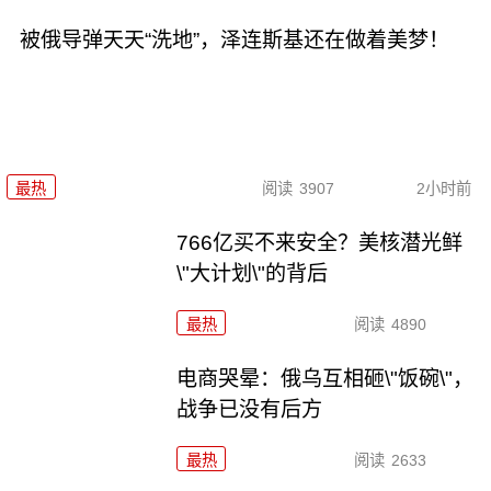
被俄导弹天天“洗地”，泽连斯基还在做着美梦！
最热
阅读
3907
2小时前
766亿买不来安全？美核潜光鲜
\"大计划\"的背后
最热
阅读
4890
电商哭晕：俄乌互相砸\"饭碗\"，
战争已没有后方
最热
阅读
2633