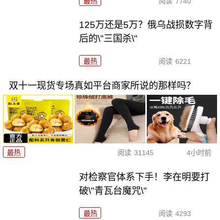
最热
阅读
7740
125万还是5万？俄乌战损数字背
后的\"三国杀\"
最热
阅读
6221
双十一现货专场真如平台商家所说的那样吗？
最热
阅读
31145
4小时前
对检察官体系下手！李在明要打
破\"青瓦台魔咒\"
最热
阅读
4293