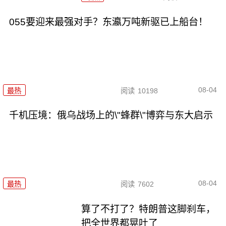
055要迎来最强对手？东瀛万吨新驱已上船台！
08-04
最热
阅读
10198
千机压境：俄乌战场上的\"蜂群\"博弈与东大启示
08-04
最热
阅读
7602
算了不打了？特朗普这脚刹车，
把全世界都晃吐了