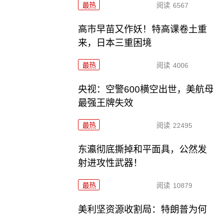
最热
阅读
6567
高市早苗又作妖！特高课卷土重
来，日本三重困境
最热
阅读
4006
央视：空警600横空出世，美航母
最强王牌失效
最热
阅读
22495
东瀛彻底撕掉和平面具，公然发
射进攻性武器！
最热
阅读
10879
美利坚资源收割局：特朗普为何