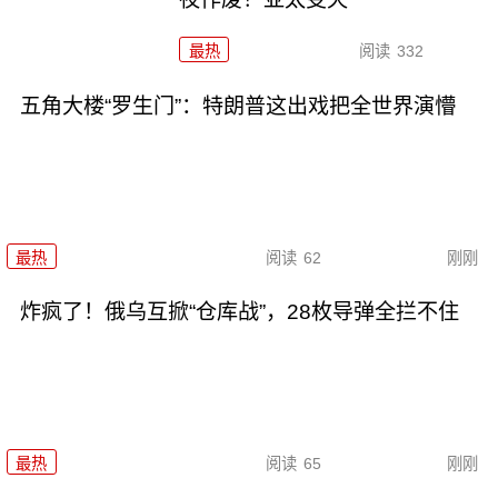
最热
阅读
332
五角大楼“罗生门”：特朗普这出戏把全世界演懵
最热
阅读
62
刚刚
炸疯了！俄乌互掀“仓库战”，28枚导弹全拦不住
最热
阅读
65
刚刚