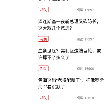
相关
阅读
17897
泽连斯基一夜斩总理又砍防长，
这大戏几个意思？
相关
阅读
17237
血条见底？美利坚这艘巨轮，或
许撑不了多久了
相关
阅读
16906
黄海这出“老将配新王”，把俄罗斯
海军看沉默了
相关
阅读
15818