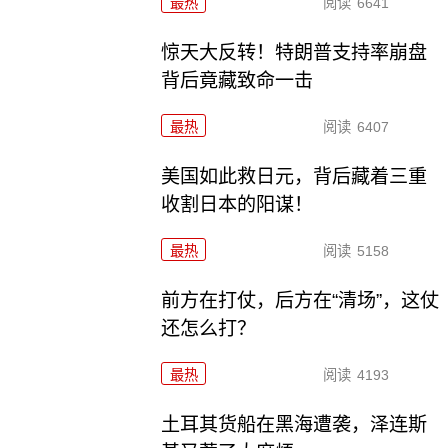
最热
阅读
6641
惊天大反转！特朗普支持率崩盘
背后竟藏致命一击
最热
阅读
6407
美国如此救日元，背后藏着三重
收割日本的阳谋！
最热
阅读
5158
前方在打仗，后方在“清场”，这仗
还怎么打？
最热
阅读
4193
土耳其货船在黑海遭袭，泽连斯