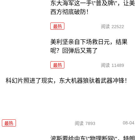
东大海军这一手\"普及牌\"，让美
西方彻底破防！
最热
阅读
22522
美利坚亲自下场救日元，结果
呢？回弹后又蔫了
最热
阅读
11489
科幻片照进了现实，东大机器狼驮着武器冲锋！
08-04
最热
阅读
7893
波斯要给中东\"物理断网\"，特朗