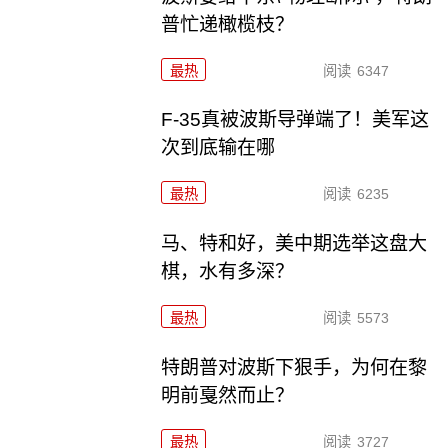
普忙递橄榄枝？
最热
阅读
6347
F-35真被波斯导弹端了！美军这
次到底输在哪
最热
阅读
6235
马、特和好，美中期选举这盘大
棋，水有多深？
最热
阅读
5573
特朗普对波斯下狠手，为何在黎
明前戛然而止？
最热
阅读
3727