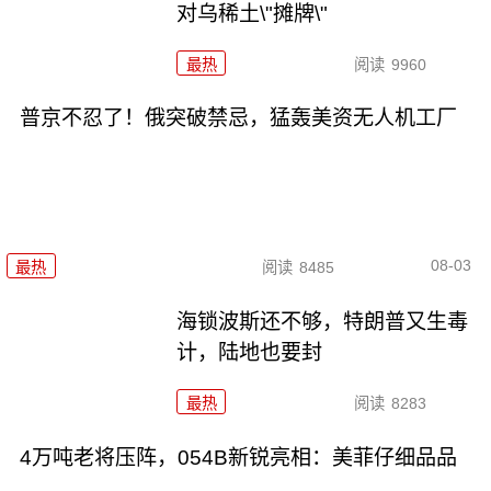
对乌稀土\"摊牌\"
最热
阅读
9960
普京不忍了！俄突破禁忌，猛轰美资无人机工厂
08-03
最热
阅读
8485
海锁波斯还不够，特朗普又生毒
计，陆地也要封
最热
阅读
8283
4万吨老将压阵，054B新锐亮相：美菲仔细品品