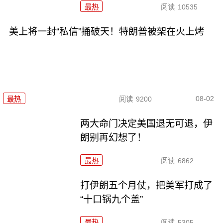
最热
阅读
10535
美上将一封“私信”捅破天！特朗普被架在火上烤
08-02
最热
阅读
9200
两大命门决定美国退无可退，伊
朗别再幻想了！
最热
阅读
6862
打伊朗五个月仗，把美军打成了
“十口锅九个盖”
最热
阅读
5305