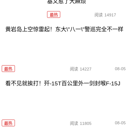
基又惹了大麻烦
最热
阅读
14917
黄岩岛上空惊雷起！东大\"八一\"警巡完全不一样
08-05
最热
阅读
14227
看不见就挨打！歼-15T百公里外一剑封喉F-15J
08-05
最热
阅读
11805