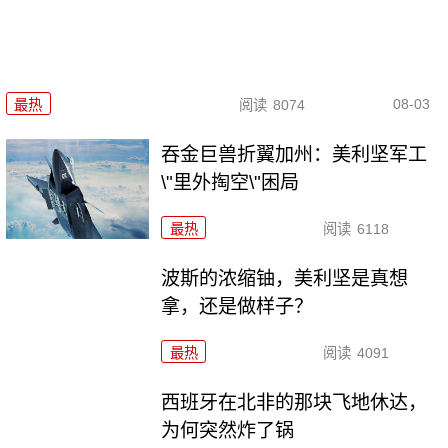
08-03
最热
阅读
8074
吞金巨兽折翼加州：美利坚军工
\"里外掏空\"困局
最热
阅读
6118
波斯的浓缩铀，美利坚是真想
拿，还是做样子？
最热
阅读
4091
西班牙在北非的那块飞地休达，
为何突然炸了锅