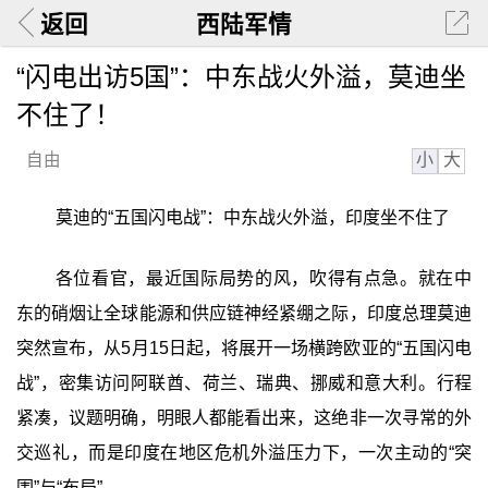
返回
西陆军情
“闪电出访5国”：中东战火外溢，莫迪坐
不住了！
小
大
自由
莫迪的“五国闪电战”：中东战火外溢，印度坐不住了
各位看官，最近国际局势的风，吹得有点急。就在中
东的硝烟让全球能源和供应链神经紧绷之际，印度总理莫迪
突然宣布，从5月15日起，将展开一场横跨欧亚的“五国闪电
战”，密集访问阿联酋、荷兰、瑞典、挪威和意大利。行程
紧凑，议题明确，明眼人都能看出来，这绝非一次寻常的外
交巡礼，而是印度在地区危机外溢压力下，一次主动的“突
围”与“布局”。