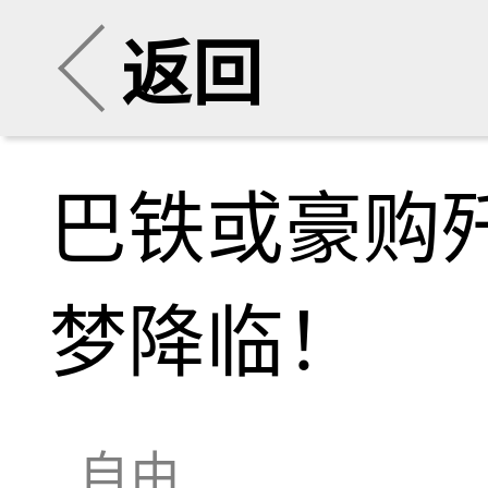
返回
巴铁或豪购歼
梦降临！
自由