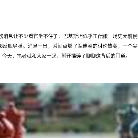
消息让不少看官坐不住了：巴基斯坦似乎正酝酿一场史无前例的
18反舰导弹。消息一出，瞬间点燃了军迷圈的讨论热潮，一个
”？今天，笔者就和大家一起，掰开揉碎了聊聊这背后的门道。