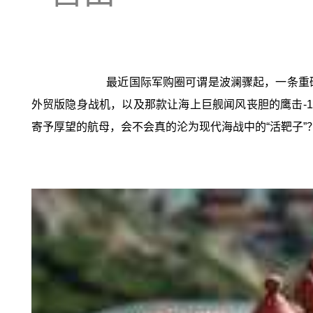
最近国际军购圈可谓是波澜骤起，一条重磅
外贸版隐身战机，以及那款让海上巨舰闻风丧胆的鹰击-
寄予厚望的航母，会不会真的沦为现代海战中的“活靶子