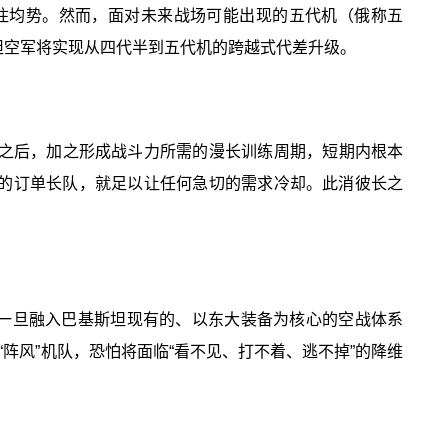
持住均势。然而，面对未来战场可能出现的五代机（俄称五
坦空军将实现从四代半到五代机的跨越式代差升级。
0年之后，加之形成战斗力所需的漫长训练周期，短期内根本
之后的订单长队，就足以让任何急切的需求冷却。此消彼长之
它一旦融入巴基斯坦现有的、以东大装备为核心的空战体系
阵风”机队，恐怕将面临“看不见、打不着、逃不掉”的降维