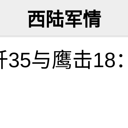
西陆军情
35与鹰击18