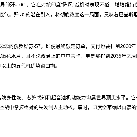
异的歼-10C，它在对抗印度“阵风”战机时表现不俗，堪堪维
底气。歼-35的潜在引入，将彻底改变这一局面，意味着巴基斯
念的俄罗斯苏-57，即便最终敲定订单，交付也要排到203
似镜花水月。且不说政治上的重重关卡，单是那排到2035年
年以上的五代机优势窗口期。
，其隐身性能、态势感知和超音速机动能力均属世界顶尖水平。
战中掌握绝对的先发制人主动权。届时，印度空军赖以自豪的“