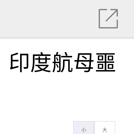
：印度航母噩
小
大