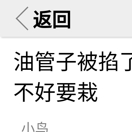
返回
油管子被掐
不好要栽
小鸟