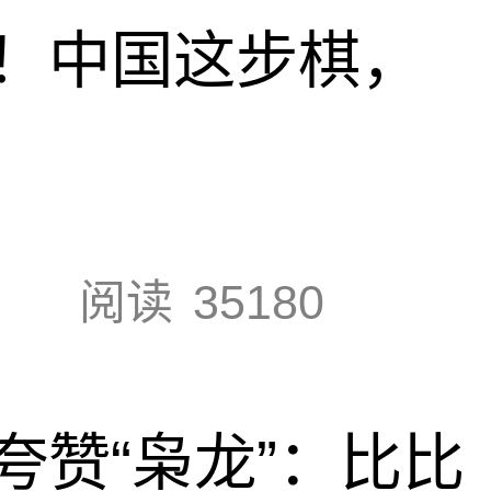
！中国这步棋，
阅读
35180
夸赞“枭龙”：比比