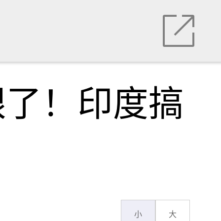
眼了！印度搞
小
大