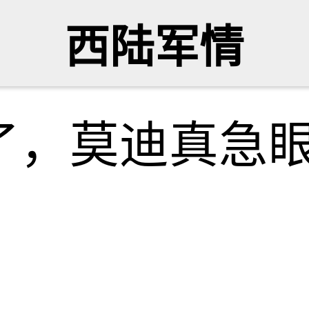
西陆军情
了，莫迪真急