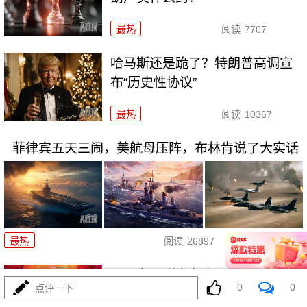
最热
阅读
7707
哈马斯还是跪了？特朗普高调宣
布“历史性协议”
最热
阅读
10367
菲律宾五天三闹，美航母压阵，布林肯说了大实话
07-31
最热
阅读
26897
爱国者只剩半条命，美军却拉着
0
0
点评一下
沙特去伊拉克踩雷