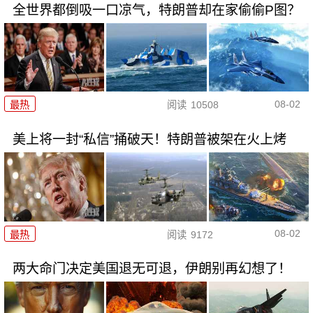
全世界都倒吸一口凉气，特朗普却在家偷偷P图？
08-02
最热
阅读
10508
美上将一封“私信”捅破天！特朗普被架在火上烤
08-02
最热
阅读
9172
两大命门决定美国退无可退，伊朗别再幻想了！