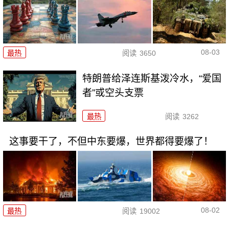
08-03
最热
阅读
3650
特朗普给泽连斯基泼冷水，“爱国
者”或空头支票
最热
阅读
3262
这事要干了，不但中东要爆，世界都得要爆了！
08-02
最热
阅读
19002