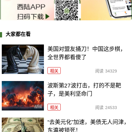
大家都在看
美国对盟友捅刀！中国这步棋，
全世界都看傻了
相关
阅读
34329
波斯第27波打击，打的不是靶
子，是美利坚命门
相关
阅读
24533
“去美元化”加速，美债无人问津，
东瀛被锁死！