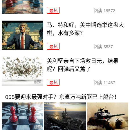
最热
阅读
19572
马、特和好，美中期选举这盘大
棋，水有多深？
最热
阅读
5537
美利坚亲自下场救日元，结果
呢？回弹后又蔫了
最热
阅读
11467
055要迎来最强对手？东瀛万吨新驱已上船台！