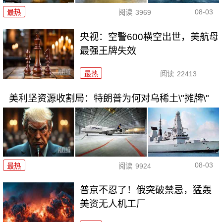
08-03
最热
阅读
3969
央视：空警600横空出世，美航母
最强王牌失效
最热
阅读
22413
美利坚资源收割局：特朗普为何对乌稀土\"摊牌\"
08-03
最热
阅读
9924
普京不忍了！俄突破禁忌，猛轰
美资无人机工厂