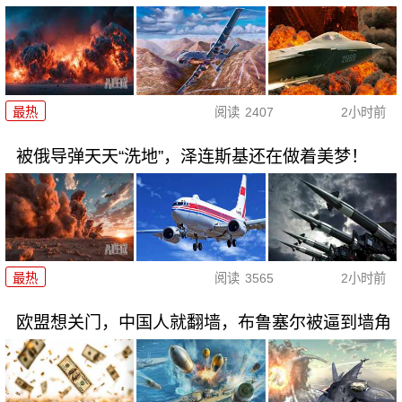
最热
阅读
2407
2小时前
被俄导弹天天“洗地”，泽连斯基还在做着美梦！
最热
阅读
3565
2小时前
欧盟想关门，中国人就翻墙，布鲁塞尔被逼到墙角