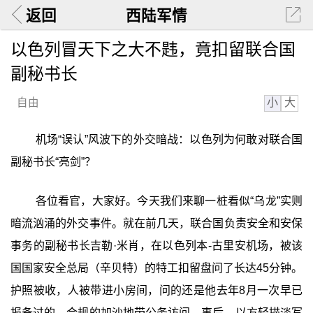
返回
西陆军情
以色列冒天下之大不韪，竟扣留联合国
副秘书长
小
大
自由
机场“误认”风波下的外交暗战：以色列为何敢对联合国
副秘书长“亮剑”？
各位看官，大家好。今天我们来聊一桩看似“乌龙”实则
暗流汹涌的外交事件。就在前几天，联合国负责安全和安保
事务的副秘书长吉勒·米肖，在以色列本-古里安机场，被该
国国家安全总局（辛贝特）的特工扣留盘问了长达45分钟。
护照被收，人被带进小房间，问的还是他去年8月一次早已
报备过的、合规的加沙地带公务访问。事后，以方轻描淡写