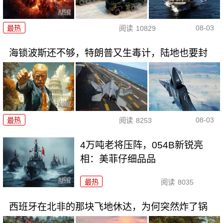
08-03
最热
阅读
10829
海锁波斯还不够，特朗普又生毒计，陆地也要封
08-03
最热
阅读
8253
4万吨老将压阵，054B新锐亮
相：美菲仔细品品
最热
阅读
8035
西班牙在北非的那块飞地休达，为何突然炸了锅