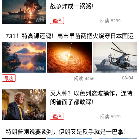
战争炸成一锅粥！
最热
阅读
8299
731！特高课还魂！高市早苗两把火烧穿日本国运
08-04
最热
阅读
4456
灭人种？以色列这波操作，连特
朗普面子都敢踩！
最热
阅读
5979
特朗普刚说要谈判，伊朗又是反手就是一巴掌！