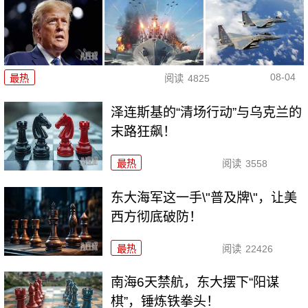
08-04
最热
阅读
4825
泽连斯基的“清场行动”与乌克兰的
末路狂飙！
最热
阅读
3558
东大海军这一手\"普及牌\"，让美
西方彻底破防！
最热
阅读
22426
南海6天禁航，东大摆下“阳谋
棋”，锤炼铁拳头！