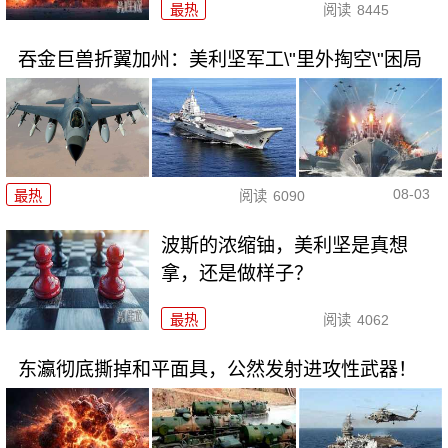
最热
阅读
8445
吞金巨兽折翼加州：美利坚军工\"里外掏空\"困局
08-03
最热
阅读
6090
波斯的浓缩铀，美利坚是真想
拿，还是做样子？
最热
阅读
4062
东瀛彻底撕掉和平面具，公然发射进攻性武器！