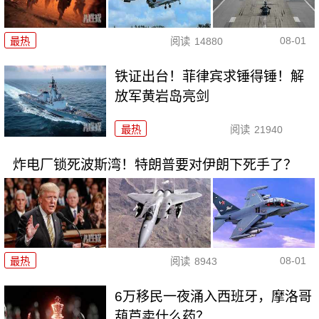
08-01
最热
阅读
14880
铁证出台！菲律宾求锤得锤！解
放军黄岩岛亮剑
最热
阅读
21940
炸电厂锁死波斯湾！特朗普要对伊朗下死手了？
08-01
最热
阅读
8943
6万移民一夜涌入西班牙，摩洛哥
葫芦卖什么药？