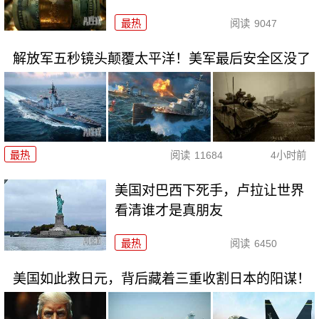
最热
阅读
9047
解放军五秒镜头颠覆太平洋！美军最后安全区没了
最热
阅读
11684
4小时前
美国对巴西下死手，卢拉让世界
看清谁才是真朋友
最热
阅读
6450
美国如此救日元，背后藏着三重收割日本的阳谋！