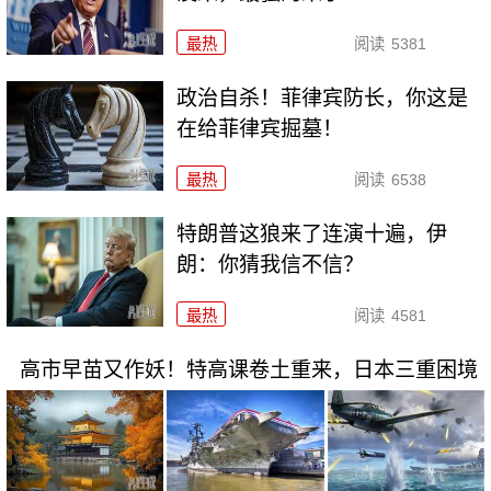
最热
阅读
5381
政治自杀！菲律宾防长，你这是
在给菲律宾掘墓！
最热
阅读
6538
特朗普这狼来了连演十遍，伊
朗：你猜我信不信？
最热
阅读
4581
高市早苗又作妖！特高课卷土重来，日本三重困境