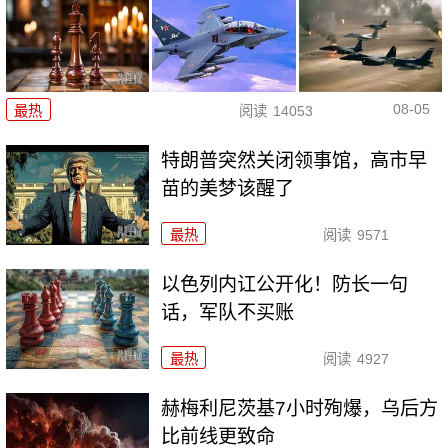
08-05
最热
阅读
14053
特朗普突然关闭领事馆，高市早
苗的美梦该醒了
最热
阅读
9571
以色列内讧公开化！防长一句
话，军队不买账
最热
阅读
4927
赫梅利尼茨基7小时殉爆，乌后方
比前线更致命