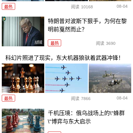
08-04
最热
阅读
10168
特朗普对波斯下狠手，为何在黎
明前戛然而止？
最热
阅读
3690
科幻片照进了现实，东大机器狼驮着武器冲锋！
08-04
最热
阅读
7866
千机压境：俄乌战场上的\"蜂群
\"博弈与东大启示