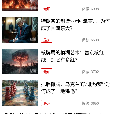
最热
阅读
6998
特朗普的制造业\"回流梦\"，为何
成了回流东大？
最热
阅读
6598
核牌局的模糊艺术：普京核红
线，到底有多红？
最热
阅读
3702
扎胖摊牌：乌克兰的\"北约梦\"为
何成了一地鸡毛？
最热
阅读
3650