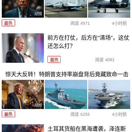
最热
阅读
4971
4小时前
前方在打仗，后方在“清场”，这仗
还怎么打？
最热
阅读
4081
惊天大反转！特朗普支持率崩盘背后竟藏致命一击
最热
阅读
6255
4小时前
土耳其货船在黑海遭袭，泽连斯