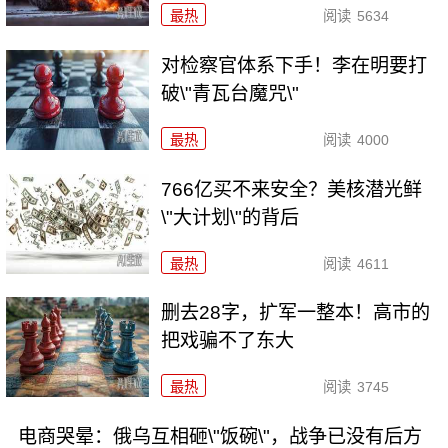
最热
阅读
5634
对检察官体系下手！李在明要打
破\"青瓦台魔咒\"
最热
阅读
4000
766亿买不来安全？美核潜光鲜
\"大计划\"的背后
最热
阅读
4611
删去28字，扩军一整本！高市的
把戏骗不了东大
最热
阅读
3745
电商哭晕：俄乌互相砸\"饭碗\"，战争已没有后方