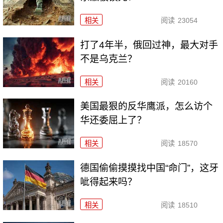
相关
阅读
23054
打了4年半，俄回过神，最大对手
不是乌克兰？
相关
阅读
20160
美国最狠的反华鹰派，怎么访个
华还委屈上了？
相关
阅读
18570
德国偷偷摸摸找中国“命门”，这牙
呲得起来吗？
相关
阅读
18510