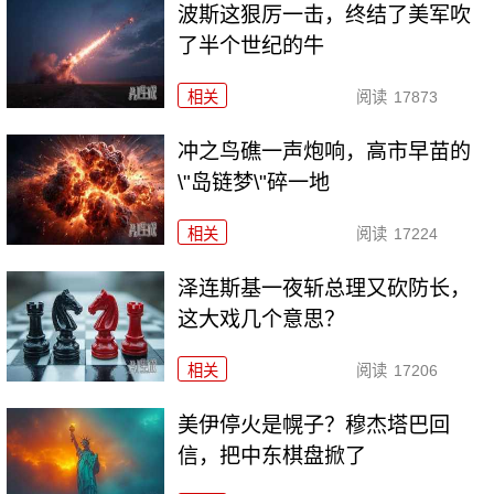
波斯这狠厉一击，终结了美军吹
了半个世纪的牛
相关
阅读
17873
冲之鸟礁一声炮响，高市早苗的
\"岛链梦\"碎一地
相关
阅读
17224
泽连斯基一夜斩总理又砍防长，
这大戏几个意思？
相关
阅读
17206
美伊停火是幌子？穆杰塔巴回
信，把中东棋盘掀了