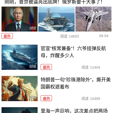
刚刚，普京被逼亮出底牌！俄罗斯要干大事了！
08-04
最热
阅读
14693
官宣“核常兼备”！六爷挂弹反航
母，炸醒多少人
最热
阅读
11404
特朗普一句“珍珠港除外”，撕开美
国霸权遮羞布
最热
阅读
10489
里海一声巨响，这次差点把两场