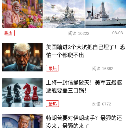
08-03
最热
阅读
10222
美国踏进3个大坑把自己埋了！恐
怕一个都爬不出
最热
阅读
16382
上将一封信捅破天！美军五艘驱
逐舰要盖三口锅！
最热
阅读
6772
特朗普要对伊朗动手？最狠的还
没来，最骚的来了