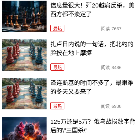
信息量很大！歼20越肩反杀，美
西方都不淡定了
最热
阅读
7667
扎卢日内说的一句话，把北约的
脸按在地上摩擦
最热
阅读
8486
泽连斯基的时间不多了，最艰难
的冬天又要来了
最热
阅读
6938
125万还是5万？俄乌战损数字背
后的\"三国杀\"