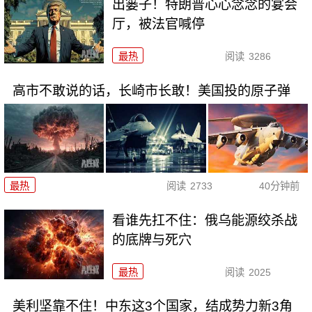
出篓子！特朗普心心念念的宴会
厅，被法官喊停
最热
阅读
3286
高市不敢说的话，长崎市长敢！美国投的原子弹
最热
阅读
2733
40分钟前
看谁先扛不住：俄乌能源绞杀战
的底牌与死穴
最热
阅读
2025
美利坚靠不住！中东这3个国家，结成势力新3角