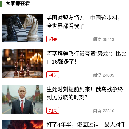
大家都在看
美国对盟友捅刀！中国这步棋，
全世界都看傻了
相关
阅读
35413
阿塞拜疆飞行员夸赞“枭龙”：比比
F-16强多了！
相关
阅读
24005
生死时刻提前到来！俄乌战争终
到见分晓的时刻？
相关
阅读
23516
打了4年半，俄回过神，最大对手