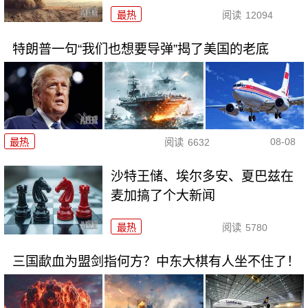
最热
阅读
12094
特朗普一句“我们也想要导弹”揭了美国的老底
08-08
最热
阅读
6632
沙特王储、埃尔多安、夏巴兹在
麦加搞了个大新闻
最热
阅读
5780
三国歃血为盟剑指何方？中东大棋有人坐不住了！