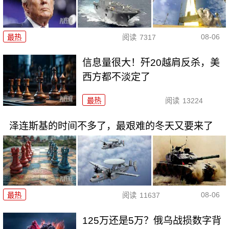
08-06
最热
阅读
7317
信息量很大！歼20越肩反杀，美
西方都不淡定了
最热
阅读
13224
泽连斯基的时间不多了，最艰难的冬天又要来了
08-06
最热
阅读
11637
125万还是5万？俄乌战损数字背