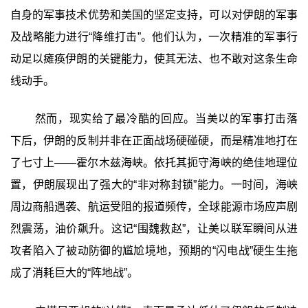
自身的军事技术优势和美国的坚定支持，可以对伊朗的军事
及战略能力进行“降维打击”。他们认为，一次精准的军事行
动足以瘫痪伊朗的关键能力，使其无法、也不敢对这条生命
线动手。
然而，现实给了最冷酷的回应。当美以的军事打击落
下后，伊朗的反制并非在正面战场硬碰硬，而是精准地打在
了七寸上——霍尔木兹海峡。依托其扼守海峡的绝佳地理位
置，伊朗展现出了强大的“非对称封锁”能力。一时间，海峡
周边商船遇袭、航运受阻的报道频传，全球能源市场应声剧
烈震荡，油价飙升。这记“围魏救赵”，让美以联军瞬间从进
攻者陷入了被动防御的尴尬境地，预期的“闪电战”硬生生拖
成了消耗巨大的“阵地战”。