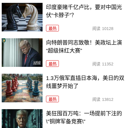
印度豪赌千亿卢比，要对中国光
伏“卡脖子”？
最热
阅读
10128
向特朗普同志致敬！美政坛上演
“超级抹红大赛”
最热
阅读
11352
1.3万俄军直插日本海，美日的双
线噩梦开始了
最热
阅读
13812
美狂囤百万吨：一场提前下注的
\"铜牌军备竞赛\"