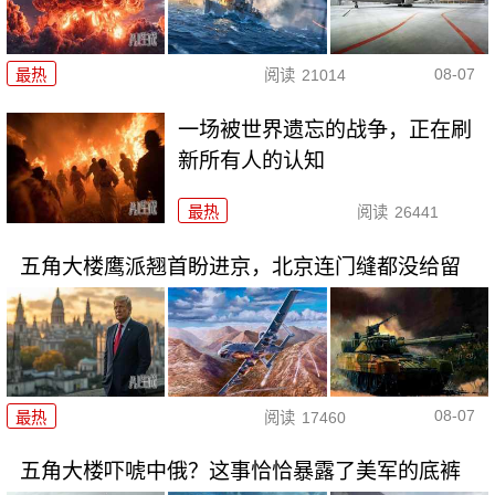
08-07
最热
阅读
21014
一场被世界遗忘的战争，正在刷
新所有人的认知
最热
阅读
26441
五角大楼鹰派翘首盼进京，北京连门缝都没给留
08-07
最热
阅读
17460
五角大楼吓唬中俄？这事恰恰暴露了美军的底裤