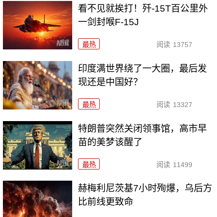
看不见就挨打！歼-15T百公里外
一剑封喉F-15J
最热
阅读
13757
印度满世界绕了一大圈，最后发
现还是中国好？
最热
阅读
13327
特朗普突然关闭领事馆，高市早
苗的美梦该醒了
最热
阅读
11499
赫梅利尼茨基7小时殉爆，乌后方
比前线更致命