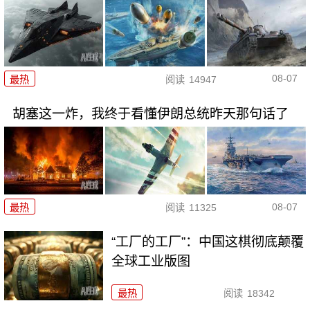
08-07
最热
阅读
14947
胡塞这一炸，我终于看懂伊朗总统昨天那句话了
08-07
最热
阅读
11325
“工厂的工厂”：中国这棋彻底颠覆
全球工业版图
最热
阅读
18342