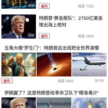
最热
阅读
7156
特朗普“黄金舰队”：2750亿美金
堆出海上棺材
最热
阅读
5869
五角大楼“罗生门”：特朗普这出戏把全世界演懵
08-06
最热
阅读
5650
伊朗赢了？这是特朗普给革命卫队下“精准毒计”