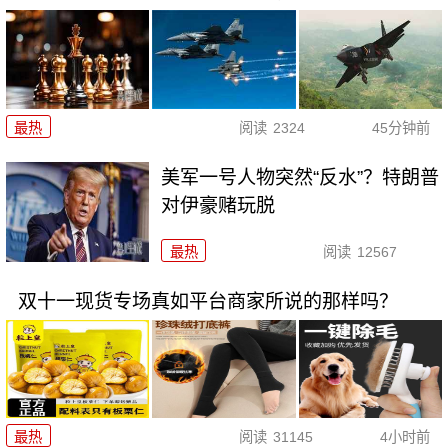
最热
阅读
2324
45分钟前
美军一号人物突然“反水”？特朗普
对伊豪赌玩脱
最热
阅读
12567
双十一现货专场真如平台商家所说的那样吗？
最热
阅读
31145
4小时前