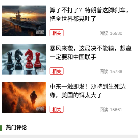
算了不打了？特朗普这脚刹车，
把全世界都晃吐了
相关
阅读
16530
暴风来袭，这局决不能输，想赢
一定要和中国联手
相关
阅读
15788
中东一触即发！沙特到生死边
缘，美国的饵太大了
相关
阅读
15661
热门评论