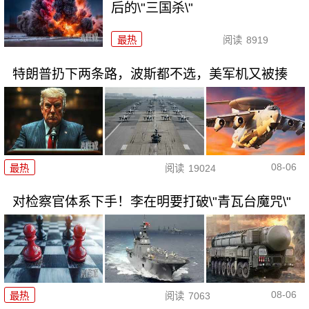
后的\"三国杀\"
最热
阅读
8919
特朗普扔下两条路，波斯都不选，美军机又被揍
08-06
最热
阅读
19024
对检察官体系下手！李在明要打破\"青瓦台魔咒\"
08-06
最热
阅读
7063