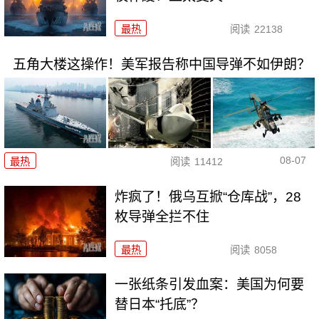
最热
阅读
22138
五角大楼这操作！美军报告称中国导弹不如伊朗？
08-07
最热
阅读
11412
炸疯了！俄乌互掀“仓库战”，28
枚导弹全拦不住
最热
阅读
8058
一张纸条引发血案：美国为何要
替日本“托底”？