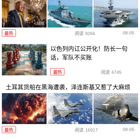
08-05
最热
阅读
8266
以色列内讧公开化！防长一句
话，军队不买账
最热
阅读
6745
土耳其货船在黑海遭袭，泽连斯基又惹了大麻烦
08-05
最热
阅读
16917