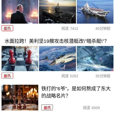
最热
阅读
7412
40分钟前
水面拉跨！美利坚19艘攻击核潜艇改\"暗杀艇\"？
最热
阅读
5262
35分钟前
铁打的“6爷”，是如何熬成了东大
的战略名片？
最热
阅读
6009