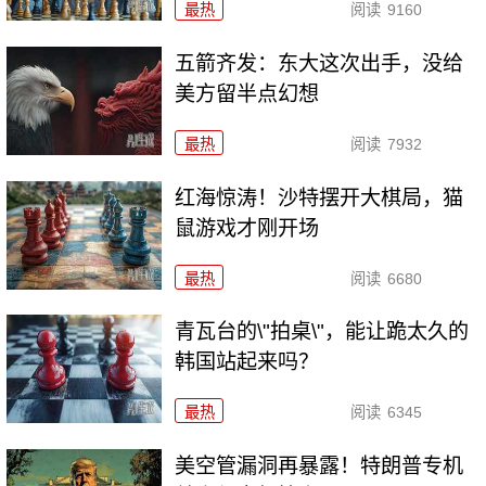
最热
阅读
9160
五箭齐发：东大这次出手，没给
美方留半点幻想
最热
阅读
7932
红海惊涛！沙特摆开大棋局，猫
鼠游戏才刚开场
最热
阅读
6680
青瓦台的\"拍桌\"，能让跪太久的
韩国站起来吗？
最热
阅读
6345
美空管漏洞再暴露！特朗普专机