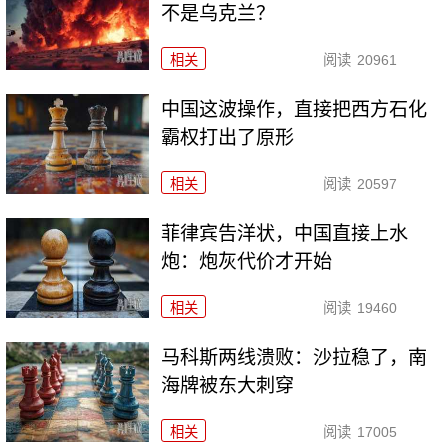
不是乌克兰？
相关
阅读
20961
中国这波操作，直接把西方石化
霸权打出了原形
相关
阅读
20597
菲律宾告洋状，中国直接上水
炮：炮灰代价才开始
相关
阅读
19460
马科斯两线溃败：沙拉稳了，南
海牌被东大刺穿
相关
阅读
17005