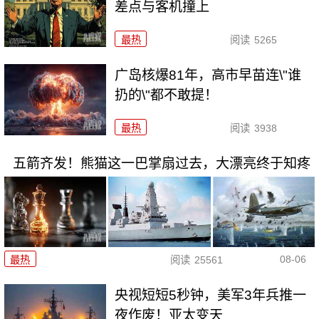
差点与客机撞上
最热
阅读
5265
广岛核爆81年，高市早苗连\"谁
扔的\"都不敢提！
最热
阅读
3938
五箭齐发！熊猫这一巴掌扇过去，大漂亮终于知疼
08-06
最热
阅读
25561
央视短短5秒钟，美军3年兵推一
夜作废！亚太变天