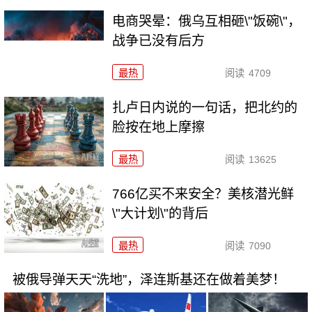
电商哭晕：俄乌互相砸\"饭碗\"，
战争已没有后方
最热
阅读
4709
扎卢日内说的一句话，把北约的
脸按在地上摩擦
最热
阅读
13625
766亿买不来安全？美核潜光鲜
\"大计划\"的背后
最热
阅读
7090
被俄导弹天天“洗地”，泽连斯基还在做着美梦！