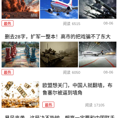
08-06
最热
阅读
6515
删去28字，扩军一整本！高市的把戏骗不了东大
08-06
最热
阅读
6050
欧盟想关门，中国人就翻墙，布
鲁塞尔被逼到墙角
最热
阅读
17105