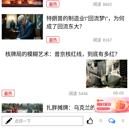
最热
阅读
8662
特朗普的制造业\"回流梦\"，为何
成了回流东大？
最热
阅读
8167
核牌局的模糊艺术：普京核红线，到底有多红？
08-05
最热
阅读
5446
扎胖摊牌：乌克兰的\"北约梦\"为
何成了一地鸡毛？
0
0
点评一下