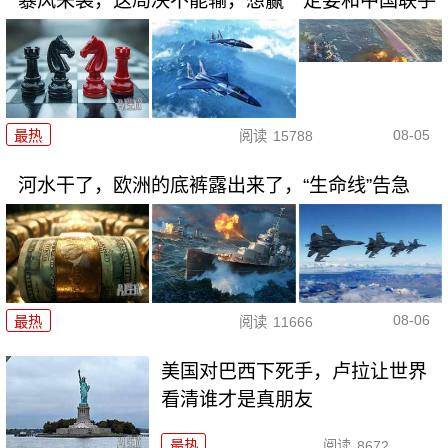
暴风来袭，这局决不能输，想赢一定要和中国联手
08-05
最热
阅读
15788
河水干了，欧洲的底裤露出来了，“生命线”告急
08-06
最热
阅读
11666
美国对巴西下死手，卢拉让世界
看清谁才是真朋友
最热
阅读
8672