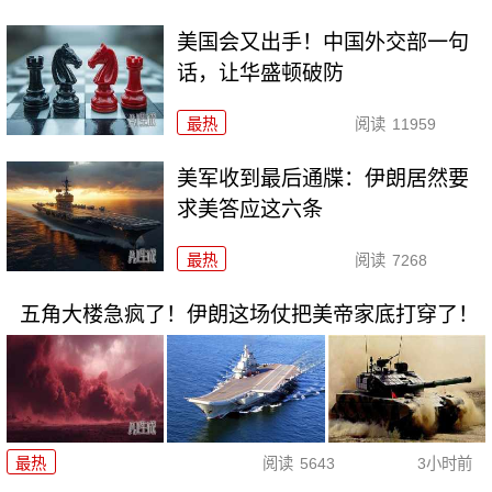
美国会又出手！中国外交部一句
话，让华盛顿破防
最热
阅读
11959
美军收到最后通牒：伊朗居然要
求美答应这六条
最热
阅读
7268
五角大楼急疯了！伊朗这场仗把美帝家底打穿了！
最热
阅读
5643
3小时前