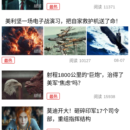
最热
阅读
11371
美利坚一场电子战演习，把自家救护机送了命！
08-07
最热
阅读
10127
射程1800公里的“巨炮”，治得了
美军“焦虑”吗？
最热
阅读
15938
莫迪开大！砸碎印军17个司令
部，重组指挥结构