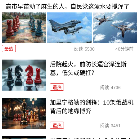
高市早苗动了麻生的人，自民党这潭水要搅浑了
最热
阅读
5530
40分钟前
后院起火，前防长逼宫泽连斯
基，低头或硬扛？
最热
阅读
4736
加里宁格勒的剑锋：10架俄战机
背后的地缘博弈
最热
阅读
3451