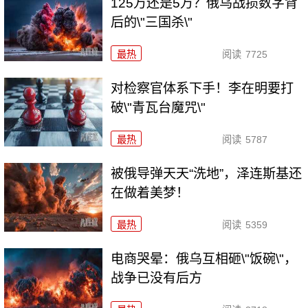
125万还是5万？俄乌战损数字背
后的\"三国杀\"
最热
阅读
7725
对检察官体系下手！李在明要打
破\"青瓦台魔咒\"
最热
阅读
5787
被俄导弹天天“洗地”，泽连斯基还
在做着美梦！
最热
阅读
5359
电商哭晕：俄乌互相砸\"饭碗\"，
战争已没有后方