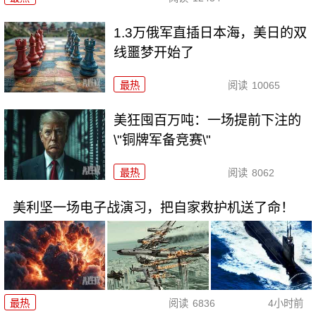
1.3万俄军直插日本海，美日的双
线噩梦开始了
最热
阅读
10065
美狂囤百万吨：一场提前下注的
\"铜牌军备竞赛\"
最热
阅读
8062
美利坚一场电子战演习，把自家救护机送了命！
最热
阅读
6836
4小时前