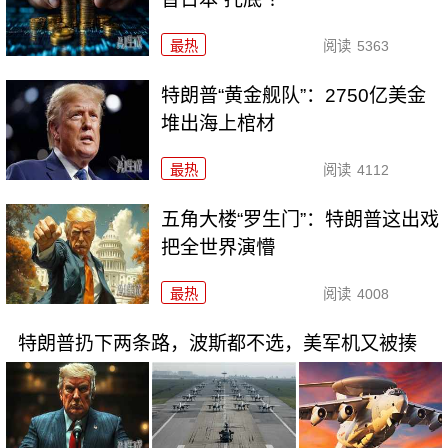
最热
阅读
5363
特朗普“黄金舰队”：2750亿美金
堆出海上棺材
最热
阅读
4112
五角大楼“罗生门”：特朗普这出戏
把全世界演懵
最热
阅读
4008
特朗普扔下两条路，波斯都不选，美军机又被揍