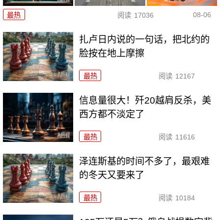
08-06
最热
阅读
17036
扎卢日内说的一句话，把北约的
脸按在地上摩擦
最热
阅读
12167
信息量很大！歼20越肩反杀，美
西方都不淡定了
最热
阅读
11616
泽连斯基的时间不多了，最艰难
的冬天又要来了
最热
阅读
10184