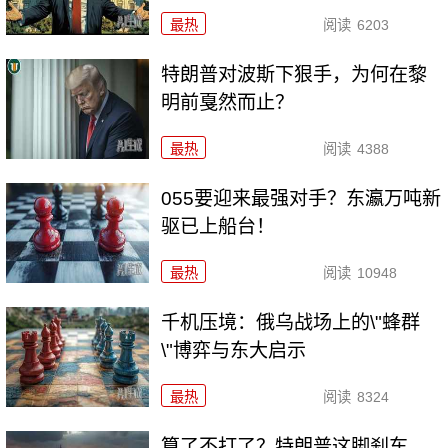
最热
阅读
6203
特朗普对波斯下狠手，为何在黎
明前戛然而止？
最热
阅读
4388
055要迎来最强对手？东瀛万吨新
驱已上船台！
最热
阅读
10948
千机压境：俄乌战场上的\"蜂群
\"博弈与东大启示
最热
阅读
8324
算了不打了？特朗普这脚刹车，