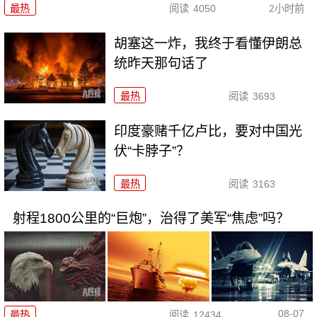
最热
阅读
4050
2小时前
胡塞这一炸，我终于看懂伊朗总
统昨天那句话了
最热
阅读
3693
印度豪赌千亿卢比，要对中国光
伏“卡脖子”？
最热
阅读
3163
射程1800公里的“巨炮”，治得了美军“焦虑”吗？
08-07
最热
阅读
12434