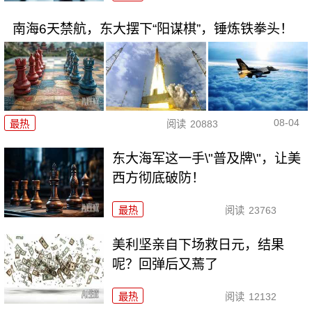
南海6天禁航，东大摆下“阳谋棋”，锤炼铁拳头！
08-04
最热
阅读
20883
东大海军这一手\"普及牌\"，让美
西方彻底破防！
最热
阅读
23763
美利坚亲自下场救日元，结果
呢？回弹后又蔫了
最热
阅读
12132