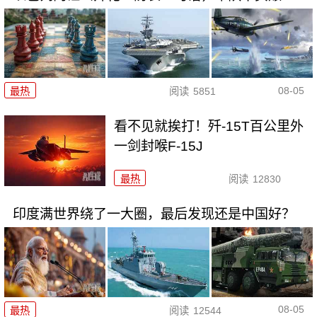
08-05
最热
阅读
5851
看不见就挨打！歼-15T百公里外
一剑封喉F-15J
最热
阅读
12830
印度满世界绕了一大圈，最后发现还是中国好？
08-05
最热
阅读
12544