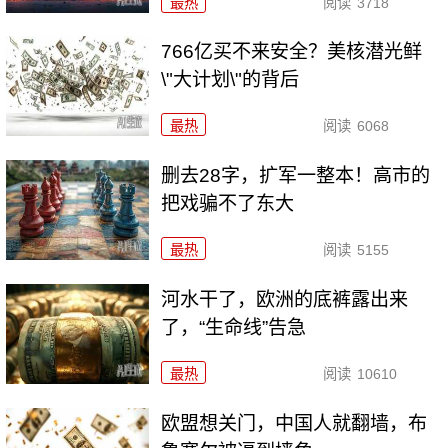
最热
阅读
3718
766亿买不来安全？美核潜光鲜
\"大计划\"的背后
最热
阅读
6068
删去28字，扩军一整本！高市的
把戏骗不了东大
最热
阅读
5155
河水干了，欧洲的底裤露出来
了，“生命线”告急
最热
阅读
10610
欧盟想关门，中国人就翻墙，布