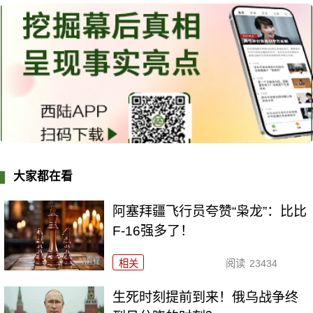
大家都在看
阿塞拜疆飞行员夸赞“枭龙”：比比
F-16强多了！
相关
阅读
23434
生死时刻提前到来！俄乌战争终