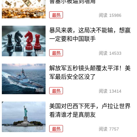
鲁塞尔被逼到墙角
最热
阅读
15986
暴风来袭，这局决不能输，想赢
一定要和中国联手
最热
阅读
14533
解放军五秒镜头颠覆太平洋！美
军最后安全区没了
最热
阅读
13414
美国对巴西下死手，卢拉让世界
看清谁才是真朋友
最热
阅读
7757