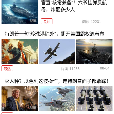
官宣“核常兼备”！六爷挂弹反航
母，炸醒多少人
最热
阅读
12231
特朗普一句“珍珠港除外”，撕开美国霸权遮羞布
08-04
最热
阅读
11233
灭人种？以色列这波操作，连特朗普面子都敢踩！