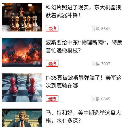
科幻片照进了现实，东大机器狼
驮着武器冲锋！
最热
阅读
8541
波斯要给中东\"物理断网\"，特朗
普忙递橄榄枝？
最热
阅读
7007
F-35真被波斯导弹端了！美军这
次到底输在哪
最热
阅读
6845
马、特和好，美中期选举这盘大
棋，水有多深？