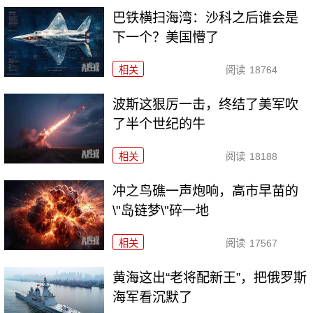
巴铁横扫海湾：沙科之后谁会是
下一个？美国懵了
相关
阅读
18764
波斯这狠厉一击，终结了美军吹
了半个世纪的牛
相关
阅读
18188
冲之鸟礁一声炮响，高市早苗的
\"岛链梦\"碎一地
相关
阅读
17567
黄海这出“老将配新王”，把俄罗斯
海军看沉默了