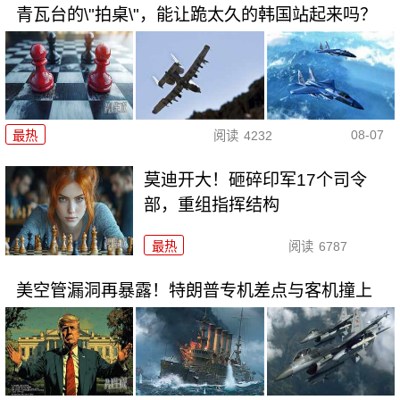
青瓦台的\"拍桌\"，能让跪太久的韩国站起来吗？
08-07
最热
阅读
4232
莫迪开大！砸碎印军17个司令
部，重组指挥结构
最热
阅读
6787
美空管漏洞再暴露！特朗普专机差点与客机撞上