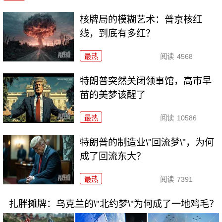
核牌局的模糊艺术：普京核红
线，到底有多红？
最热
阅读
4568
特朗普突然关闭领事馆，高市早
苗的美梦该醒了
最热
阅读
10586
特朗普的制造业\"回流梦\"，为何
成了回流东大？
最热
阅读
7391
扎胖摊牌：乌克兰的\"北约梦\"为何成了一地鸡毛？