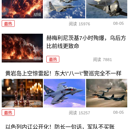
08-05
最热
阅读
15976
赫梅利尼茨基7小时殉爆，乌后方
比前线更致命
最热
阅读
7881
黄岩岛上空惊雷起！东大\"八一\"警巡完全不一样
08-05
最热
阅读
15257
以色列内讧公开化！防长一句话，军队不买账