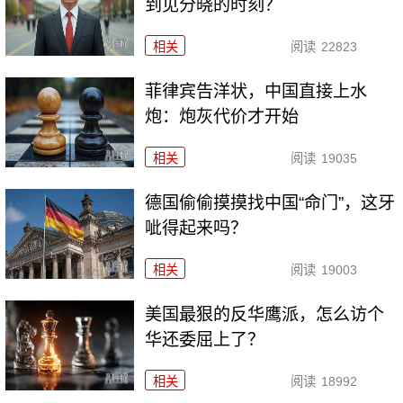
到见分晓的时刻？
相关
阅读
22823
菲律宾告洋状，中国直接上水
炮：炮灰代价才开始
相关
阅读
19035
德国偷偷摸摸找中国“命门”，这牙
呲得起来吗？
相关
阅读
19003
美国最狠的反华鹰派，怎么访个
华还委屈上了？
相关
阅读
18992