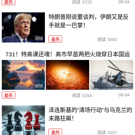
08-04
最热
阅读
6725
特朗普刚说要谈判，伊朗又是反
手就是一巴掌！
最热
阅读
5582
731！特高课还魂！高市早苗两把火烧穿日本国运
08-04
最热
阅读
5154
泽连斯基的“清场行动”与乌克兰的
末路狂飙！
最热
阅读
4157