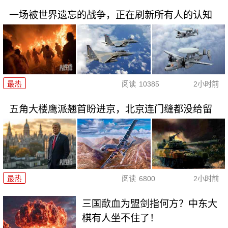
一场被世界遗忘的战争，正在刷新所有人的认知
最热
阅读
10385
2小时前
五角大楼鹰派翘首盼进京，北京连门缝都没给留
最热
阅读
6800
2小时前
三国歃血为盟剑指何方？中东大
棋有人坐不住了！