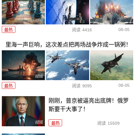
08-05
最热
阅读
4416
里海一声巨响，这次差点把两场战争炸成一锅粥！
08-05
最热
阅读
9095
刚刚，普京被逼亮出底牌！俄罗
斯要干大事了！
最热
阅读
15509