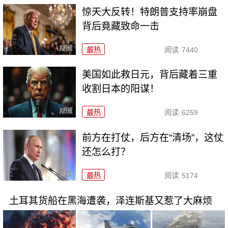
惊天大反转！特朗普支持率崩盘
背后竟藏致命一击
最热
阅读
7440
美国如此救日元，背后藏着三重
收割日本的阳谋！
最热
阅读
6259
前方在打仗，后方在“清场”，这仗
还怎么打？
最热
阅读
5174
土耳其货船在黑海遭袭，泽连斯基又惹了大麻烦