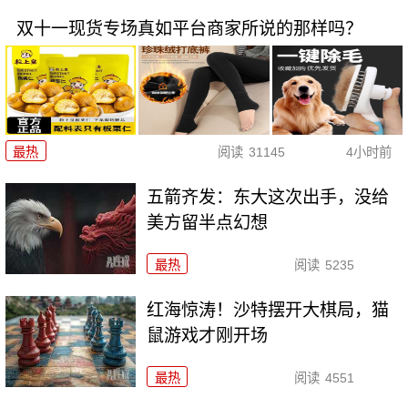
双十一现货专场真如平台商家所说的那样吗？
最热
阅读
31145
4小时前
五箭齐发：东大这次出手，没给
美方留半点幻想
最热
阅读
5235
红海惊涛！沙特摆开大棋局，猫
鼠游戏才刚开场
最热
阅读
4551