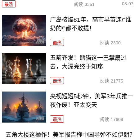
08-07
最热
阅读
3351
广岛核爆81年，高市早苗连\"谁
扔的\"都不敢提！
最热
阅读
2300
五箭齐发！熊猫这一巴掌扇过
去，大漂亮终于知疼
最热
阅读
21775
央视短短5秒钟，美军3年兵推一
夜作废！亚太变天
最热
阅读
17608
五角大楼这操作！美军报告称中国导弹不如伊朗？