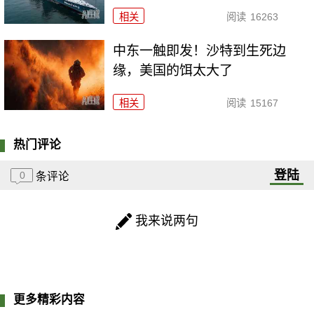
相关
阅读
16263
中东一触即发！沙特到生死边
缘，美国的饵太大了
相关
阅读
15167
热门评论
登陆
0
条评论
我来说两句
更多精彩内容