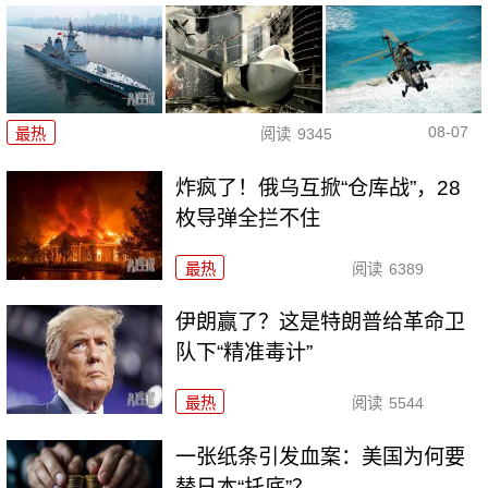
08-07
最热
阅读
9345
炸疯了！俄乌互掀“仓库战”，28
枚导弹全拦不住
最热
阅读
6389
伊朗赢了？这是特朗普给革命卫
队下“精准毒计”
最热
阅读
5544
一张纸条引发血案：美国为何要
替日本“托底”？