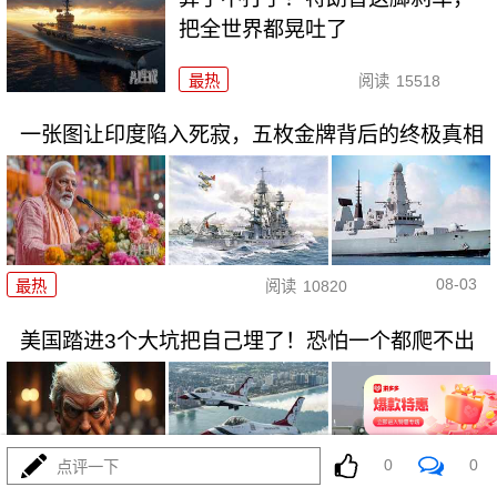
把全世界都晃吐了
最热
阅读
15518
一张图让印度陷入死寂，五枚金牌背后的终极真相
08-03
最热
阅读
10820
美国踏进3个大坑把自己埋了！恐怕一个都爬不出
0
0
点评一下
08-03
最热
阅读
17413