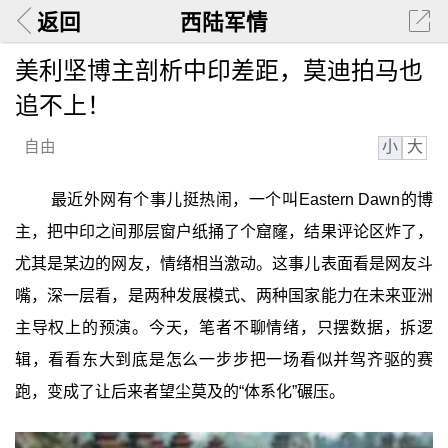
返回
西陆军情
美利坚博主剖析中印差距，莫迪拍马也
追不上！
小
大
自由
最近外网有个事儿挺热闹，一个叫Eastern Dawn的博
主，把中印之间那层窗户纸捅了个窟窿，结果评论区炸了，
尤其是某边的网友，情绪相当激动。这事儿表面看是网友斗
嘴，深一层看，是两种发展模式、两种国家能力在未来亚洲
主导权上的预演。今天，笔者不聊情绪，只摆数据，拆逻
辑，看看东大到底是怎么一步步把一场看似并驾齐驱的赛
跑，变成了让后来者望尘莫及的“体系化”碾压。