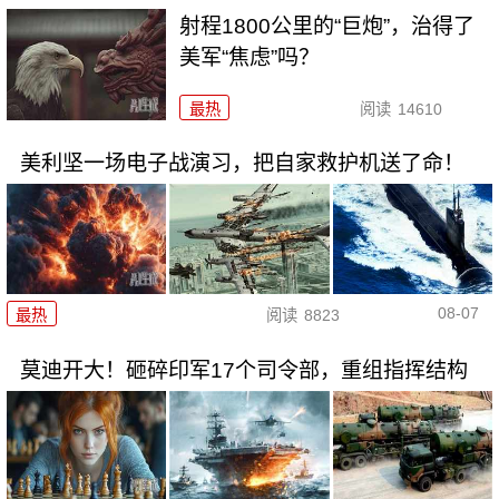
射程1800公里的“巨炮”，治得了
美军“焦虑”吗？
最热
阅读
14610
美利坚一场电子战演习，把自家救护机送了命！
08-07
最热
阅读
8823
莫迪开大！砸碎印军17个司令部，重组指挥结构