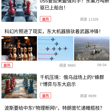
055要迎来最强对手？东瀛万吨新
驱已上船台！
最热
阅读
11328
科幻片照进了现实，东大机器狼驮着武器冲锋！
08-04
最热
阅读
8860
千机压境：俄乌战场上的\"蜂群
\"博弈与东大启示
最热
阅读
8699
波斯要给中东\"物理断网\"，特朗普忙递橄榄枝？