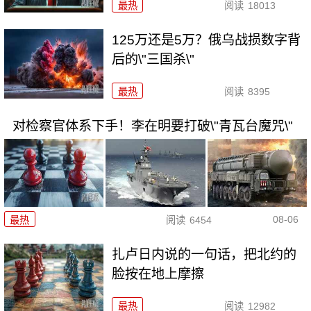
最热
阅读
18013
125万还是5万？俄乌战损数字背
后的\"三国杀\"
最热
阅读
8395
对检察官体系下手！李在明要打破\"青瓦台魔咒\"
08-06
最热
阅读
6454
扎卢日内说的一句话，把北约的
脸按在地上摩擦
最热
阅读
12982