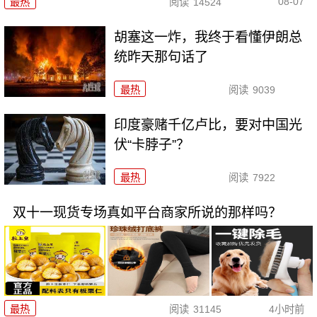
08-07
最热
阅读
14524
胡塞这一炸，我终于看懂伊朗总
统昨天那句话了
最热
阅读
9039
印度豪赌千亿卢比，要对中国光
伏“卡脖子”？
最热
阅读
7922
双十一现货专场真如平台商家所说的那样吗？
最热
阅读
31145
4小时前