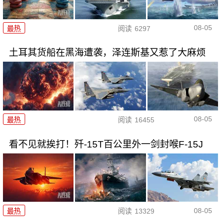
08-05
最热
阅读
6297
土耳其货船在黑海遭袭，泽连斯基又惹了大麻烦
08-05
最热
阅读
16455
看不见就挨打！歼-15T百公里外一剑封喉F-15J
08-05
最热
阅读
13329