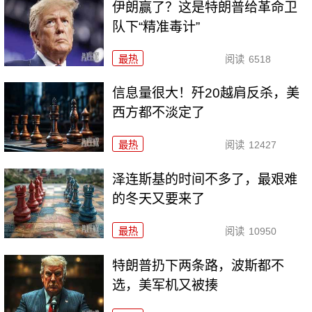
伊朗赢了？这是特朗普给革命卫
队下“精准毒计”
最热
阅读
6518
信息量很大！歼20越肩反杀，美
西方都不淡定了
最热
阅读
12427
泽连斯基的时间不多了，最艰难
的冬天又要来了
最热
阅读
10950
特朗普扔下两条路，波斯都不
选，美军机又被揍