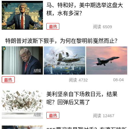
马、特和好，美中期选举这盘大
棋，水有多深？
最热
阅读
6509
特朗普对波斯下狠手，为何在黎明前戛然而止？
08-04
最热
阅读
4732
美利坚亲自下场救日元，结果
呢？回弹后又蔫了
最热
阅读
12467