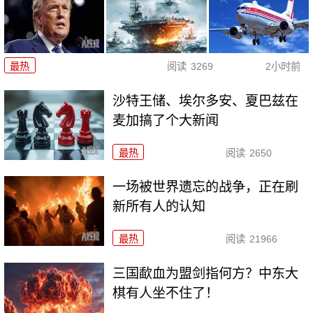
最热
阅读
3269
2小时前
沙特王储、埃尔多安、夏巴兹在
麦加搞了个大新闻
最热
阅读
2650
一场被世界遗忘的战争，正在刷
新所有人的认知
最热
阅读
21966
三国歃血为盟剑指何方？中东大
棋有人坐不住了！