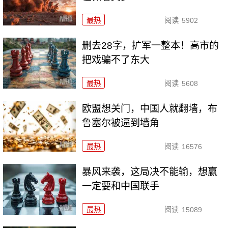
最热
阅读
5902
删去28字，扩军一整本！高市的
把戏骗不了东大
最热
阅读
5608
欧盟想关门，中国人就翻墙，布
鲁塞尔被逼到墙角
最热
阅读
16576
暴风来袭，这局决不能输，想赢
一定要和中国联手
最热
阅读
15089