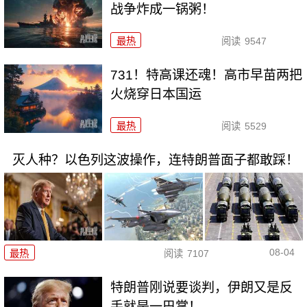
战争炸成一锅粥！
最热
阅读
9547
731！特高课还魂！高市早苗两把
火烧穿日本国运
最热
阅读
5529
灭人种？以色列这波操作，连特朗普面子都敢踩！
08-04
最热
阅读
7107
特朗普刚说要谈判，伊朗又是反
手就是一巴掌！