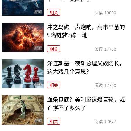
相关
阅读
19060
冲之鸟礁一声炮响，高市早苗的
\"岛链梦\"碎一地
相关
阅读
17768
泽连斯基一夜斩总理又砍防长，
这大戏几个意思？
相关
阅读
17750
血条见底？美利坚这艘巨轮，或
许撑不了多久了
相关
阅读
17677