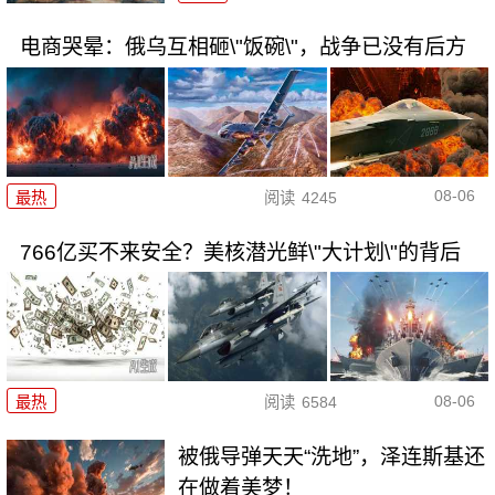
电商哭晕：俄乌互相砸\"饭碗\"，战争已没有后方
08-06
最热
阅读
4245
766亿买不来安全？美核潜光鲜\"大计划\"的背后
08-06
最热
阅读
6584
被俄导弹天天“洗地”，泽连斯基还
在做着美梦！