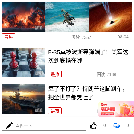
08-04
最热
阅读
7357
F-35真被波斯导弹端了！美军这
次到底输在哪
最热
阅读
7136
算了不打了？特朗普这脚刹车，
把全世界都晃吐了
最热
阅读
15978
0
0
一张图让印度陷入死寂，五枚金
点评一下