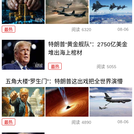
08-06
最热
阅读
6320
特朗普“黄金舰队”：2750亿美金
堆出海上棺材
最热
阅读
5055
五角大楼“罗生门”：特朗普这出戏把全世界演懵
08-06
最热
阅读
4890