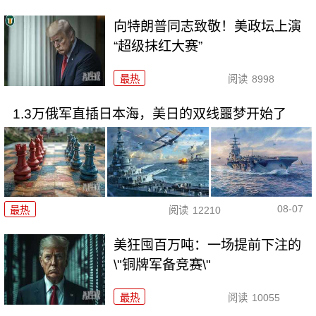
向特朗普同志致敬！美政坛上演
“超级抹红大赛”
最热
阅读
8998
1.3万俄军直插日本海，美日的双线噩梦开始了
08-07
最热
阅读
12210
美狂囤百万吨：一场提前下注的
\"铜牌军备竞赛\"
最热
阅读
10055