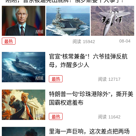
刚刚，普京被逼亮出底牌！俄罗斯要干大事了！
08-04
最热
阅读
15942
官宣“核常兼备”！六爷挂弹反航
母，炸醒多少人
最热
阅读
12717
特朗普一句“珍珠港除外”，撕开美
国霸权遮羞布
最热
阅读
11642
里海一声巨响，这次差点把两场