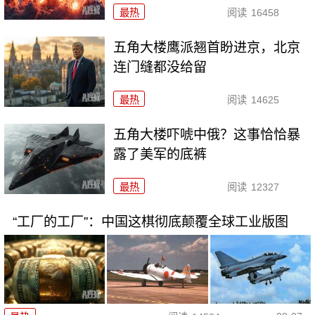
最热
阅读
16458
五角大楼鹰派翘首盼进京，北京
连门缝都没给留
最热
阅读
14625
五角大楼吓唬中俄？这事恰恰暴
露了美军的底裤
最热
阅读
12327
“工厂的工厂”：中国这棋彻底颠覆全球工业版图