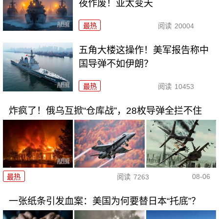
夜作废！亚太变天
最热
阅读
20004
五角大楼这操作！美军报告称中
国导弹不如伊朗？
最热
阅读
10453
炸疯了！俄乌互掀“仓库战”，28枚导弹全拦不住
08-06
最热
阅读
7263
一张纸条引发血案：美国为何要替日本“托底”？