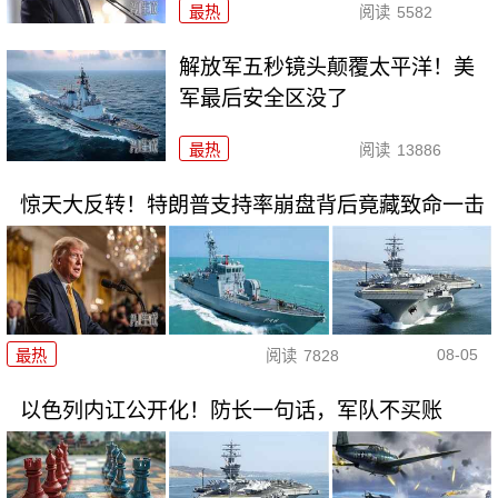
最热
阅读
5582
解放军五秒镜头颠覆太平洋！美
军最后安全区没了
最热
阅读
13886
惊天大反转！特朗普支持率崩盘背后竟藏致命一击
08-05
最热
阅读
7828
以色列内讧公开化！防长一句话，军队不买账