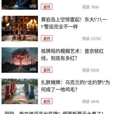
最热
阅读
7830
黄岩岛上空惊雷起！东大\"八一
\"警巡完全不一样
最热
阅读
15762
核牌局的模糊艺术：普京核红
线，到底有多红？
最热
阅读
5039
扎胖摊牌：乌克兰的\"北约梦\"为
何成了一地鸡毛？
最热
阅读
4849