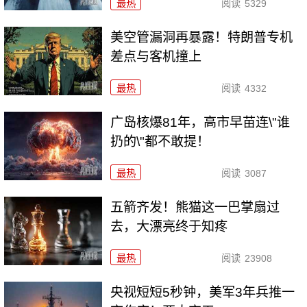
最热
阅读
5329
美空管漏洞再暴露！特朗普专机
差点与客机撞上
最热
阅读
4332
广岛核爆81年，高市早苗连\"谁
扔的\"都不敢提！
最热
阅读
3087
五箭齐发！熊猫这一巴掌扇过
去，大漂亮终于知疼
最热
阅读
23908
央视短短5秒钟，美军3年兵推一