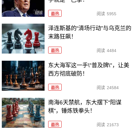
最热
阅读
5955
泽连斯基的“清场行动”与乌克兰的
末路狂飙！
最热
阅读
4484
东大海军这一手\"普及牌\"，让美
西方彻底破防！
最热
阅读
24584
南海6天禁航，东大摆下“阳谋
棋”，锤炼铁拳头！
最热
阅读
21673