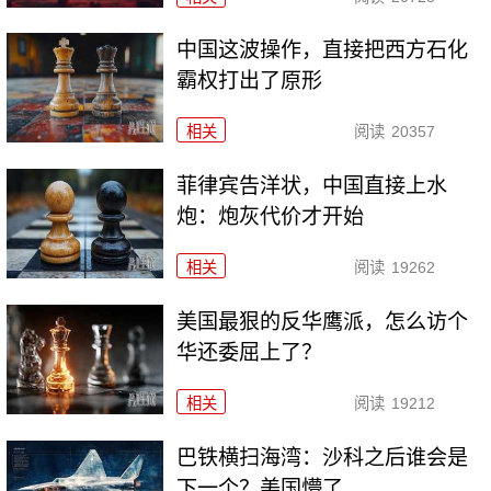
中国这波操作，直接把西方石化
霸权打出了原形
相关
阅读
20357
菲律宾告洋状，中国直接上水
炮：炮灰代价才开始
相关
阅读
19262
美国最狠的反华鹰派，怎么访个
华还委屈上了？
相关
阅读
19212
巴铁横扫海湾：沙科之后谁会是
下一个？美国懵了