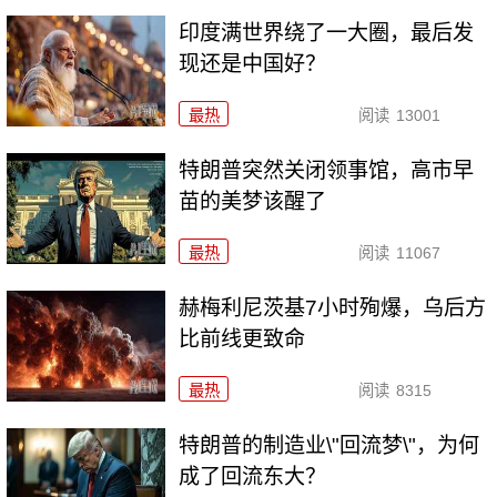
印度满世界绕了一大圈，最后发
现还是中国好？
最热
阅读
13001
特朗普突然关闭领事馆，高市早
苗的美梦该醒了
最热
阅读
11067
赫梅利尼茨基7小时殉爆，乌后方
比前线更致命
最热
阅读
8315
特朗普的制造业\"回流梦\"，为何
成了回流东大？