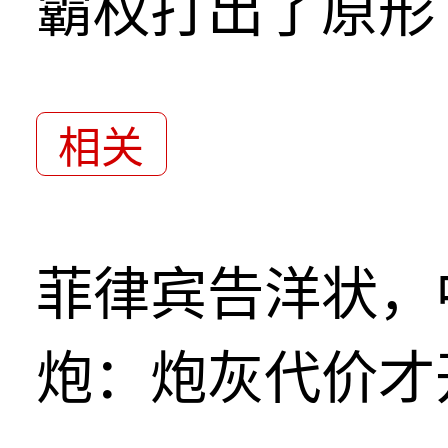
霸权打出了原形
相关
菲律宾告洋状，
炮：炮灰代价才