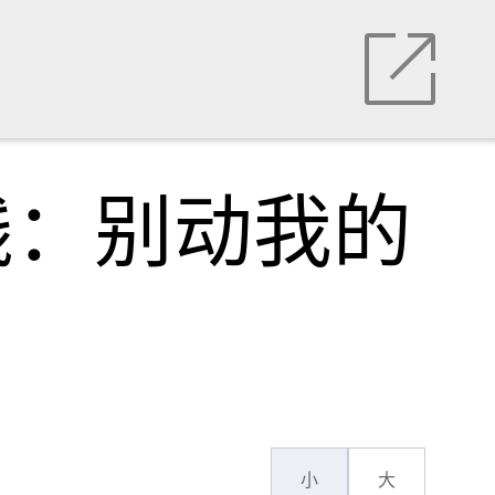
线：别动我的
小
大