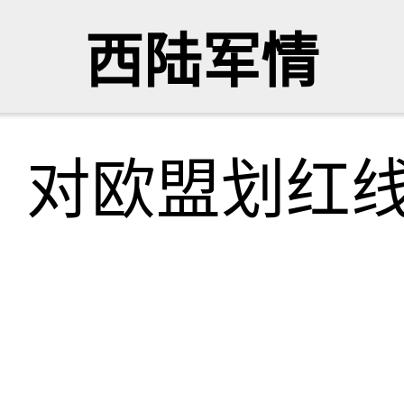
西陆军情
，对欧盟划红