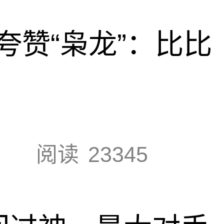
夸赞“枭龙”：比比
阅读
23345