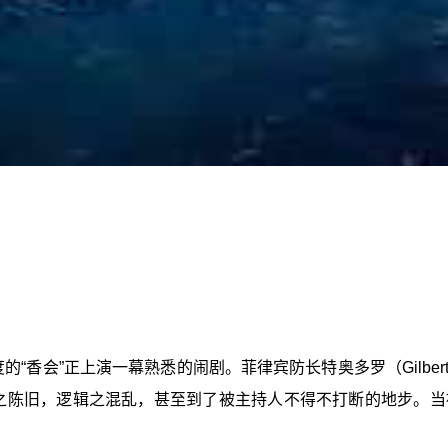
香会”正上演一幕熟悉的闹剧。菲律宾防长特奥多罗（Gilberto 
之陈旧，逻辑之混乱，甚至到了被主持人不得不打断的地步。