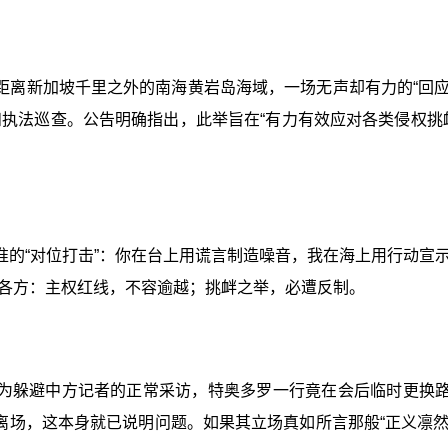
距离新加坡千里之外的南海黄岩岛海域，一场无声却有力的“回应
和执法巡查。公告明确指出，此举旨在“有力有效应对各类侵权挑
准的“对位打击”：你在台上用谎言制造噪音，我在海上用行动宣
各方：主权红线，不容逾越；挑衅之举，必遭反制。
为躲避中方记者的正常采访，特奥多罗一行竟在会后临时更换路
离场，这本身就已说明问题。如果其立场真如所言那般“正义凛然