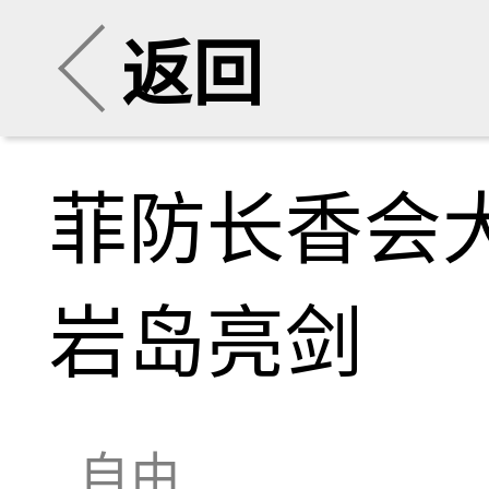
返回
菲防长香会
岩岛亮剑
自由