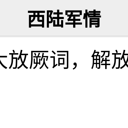
西陆军情
大放厥词，解