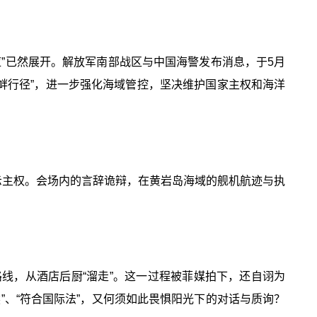
”已然展开。解放军南部战区与中国海警发布消息，于5月
衅行径”，进一步强化海域管控，坚决维护国家主权和海洋
示主权。会场内的言辞诡辩，在黄岩岛海域的舰机航迹与执
线，从酒店后厨“溜走”。这一过程被菲媒拍下，还自诩为
”、“符合国际法”，又何须如此畏惧阳光下的对话与质询？