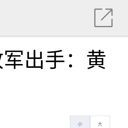
放军出手：黄
小
大