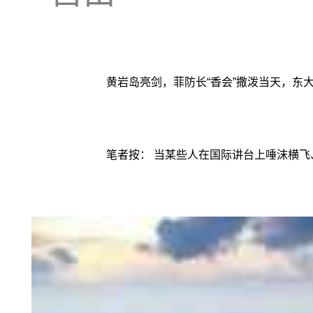
黄岩岛亮剑，菲防长“香会”撒泼当天，东
笔者按： 当某些人在国际讲台上唾沫横