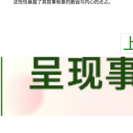
这恰恰暴露了其叙事根基的脆弱与内心的忐忑。