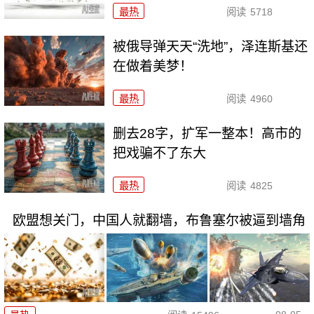
最热
阅读
5718
被俄导弹天天“洗地”，泽连斯基还
在做着美梦！
最热
阅读
4960
删去28字，扩军一整本！高市的
把戏骗不了东大
最热
阅读
4825
欧盟想关门，中国人就翻墙，布鲁塞尔被逼到墙角