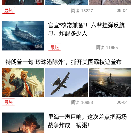
08-04
最热
阅读
15227
官宣“核常兼备”！六爷挂弹反航
母，炸醒多少人
最热
阅读
11955
特朗普一句“珍珠港除外”，撕开美国霸权遮羞布
08-04
最热
阅读
10958
里海一声巨响，这次差点把两场
战争炸成一锅粥！