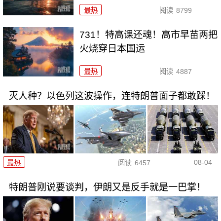
最热
阅读
8799
731！特高课还魂！高市早苗两把
火烧穿日本国运
最热
阅读
4887
灭人种？以色列这波操作，连特朗普面子都敢踩！
08-04
最热
阅读
6457
特朗普刚说要谈判，伊朗又是反手就是一巴掌！