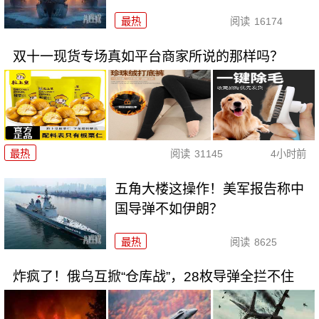
最热
阅读
16174
双十一现货专场真如平台商家所说的那样吗？
最热
阅读
31145
4小时前
五角大楼这操作！美军报告称中
国导弹不如伊朗？
最热
阅读
8625
炸疯了！俄乌互掀“仓库战”，28枚导弹全拦不住