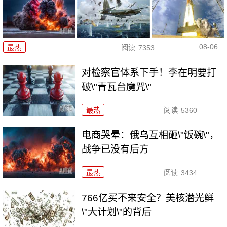
08-06
最热
阅读
7353
对检察官体系下手！李在明要打
破\"青瓦台魔咒\"
最热
阅读
5360
电商哭晕：俄乌互相砸\"饭碗\"，
战争已没有后方
最热
阅读
3434
766亿买不来安全？美核潜光鲜
\"大计划\"的背后