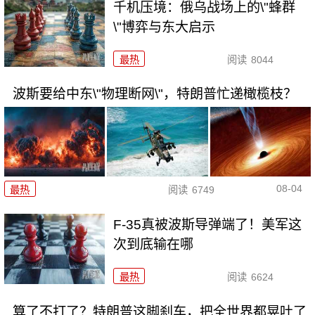
千机压境：俄乌战场上的\"蜂群
\"博弈与东大启示
最热
阅读
8044
波斯要给中东\"物理断网\"，特朗普忙递橄榄枝？
08-04
最热
阅读
6749
F-35真被波斯导弹端了！美军这
次到底输在哪
最热
阅读
6624
算了不打了？特朗普这脚刹车，把全世界都晃吐了