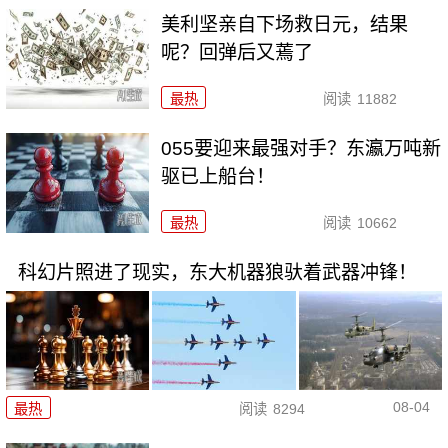
美利坚亲自下场救日元，结果
呢？回弹后又蔫了
最热
阅读
11882
055要迎来最强对手？东瀛万吨新
驱已上船台！
最热
阅读
10662
科幻片照进了现实，东大机器狼驮着武器冲锋！
08-04
最热
阅读
8294