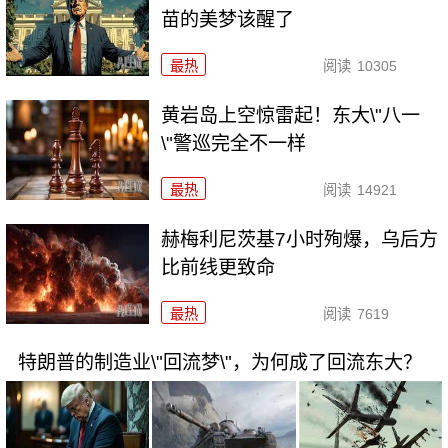
苗的美梦该醒了
最热
阅读
10305
黄岩岛上空惊雷起！东大\"八一
\"警巡完全不一样
最热
阅读
14921
赫梅利尼茨基7小时殉爆，乌后方
比前线更致命
最热
阅读
7619
特朗普的制造业\"回流梦\"，为何成了回流东大？