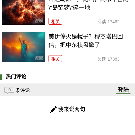
\"岛链梦\"碎一地
相关
阅读
17462
美伊停火是幌子？穆杰塔巴回
信，把中东棋盘掀了
相关
阅读
17383
热门评论
登陆
0
条评论
我来说两句