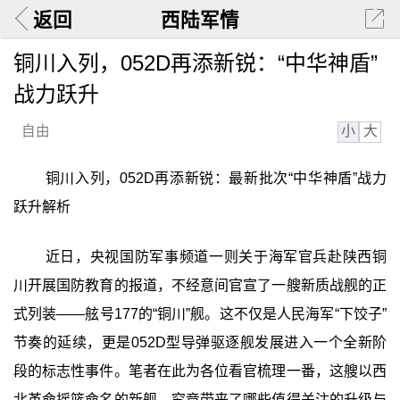
返回
西陆军情
铜川入列，052D再添新锐：“中华神盾”
战力跃升
小
大
自由
铜川入列，052D再添新锐：最新批次“中华神盾”战力
跃升解析
近日，央视国防军事频道一则关于海军官兵赴陕西铜
川开展国防教育的报道，不经意间官宣了一艘新质战舰的正
式列装——舷号177的“铜川”舰。这不仅是人民海军“下饺子”
节奏的延续，更是052D型导弹驱逐舰发展进入一个全新阶
段的标志性事件。笔者在此为各位看官梳理一番，这艘以西
北革命摇篮命名的新舰，究竟带来了哪些值得关注的升级与