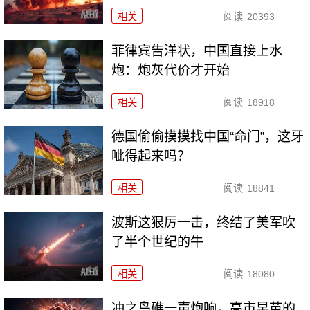
相关
阅读
20393
菲律宾告洋状，中国直接上水
炮：炮灰代价才开始
相关
阅读
18918
德国偷偷摸摸找中国“命门”，这牙
呲得起来吗？
相关
阅读
18841
波斯这狠厉一击，终结了美军吹
了半个世纪的牛
相关
阅读
18080
冲之鸟礁一声炮响，高市早苗的