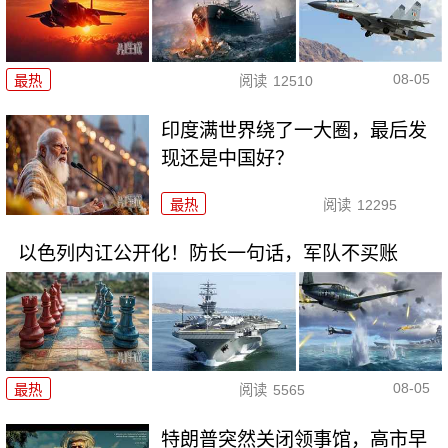
08-05
最热
阅读
12510
印度满世界绕了一大圈，最后发
现还是中国好？
最热
阅读
12295
以色列内讧公开化！防长一句话，军队不买账
08-05
最热
阅读
5565
特朗普突然关闭领事馆，高市早