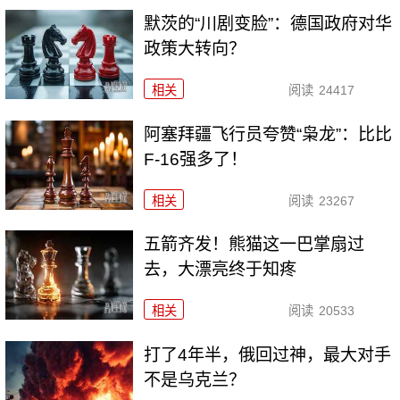
默茨的“川剧变脸”：德国政府对华
政策大转向？
相关
阅读
24417
阿塞拜疆飞行员夸赞“枭龙”：比比
F-16强多了！
相关
阅读
23267
五箭齐发！熊猫这一巴掌扇过
去，大漂亮终于知疼
相关
阅读
20533
打了4年半，俄回过神，最大对手
不是乌克兰？