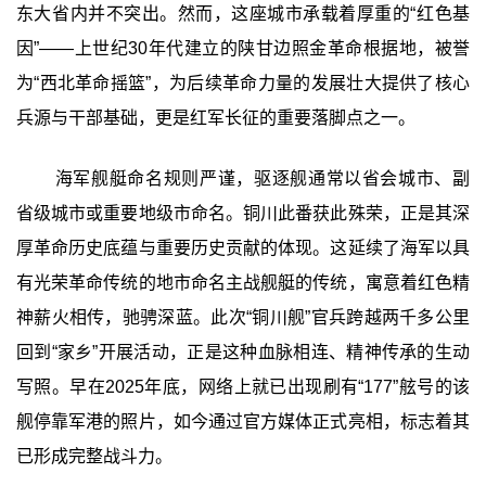
东大省内并不突出。然而，这座城市承载着厚重的“红色基
因”——上世纪30年代建立的陕甘边照金革命根据地，被誉
为“西北革命摇篮”，为后续革命力量的发展壮大提供了核心
兵源与干部基础，更是红军长征的重要落脚点之一。
海军舰艇命名规则严谨，驱逐舰通常以省会城市、副
省级城市或重要地级市命名。铜川此番获此殊荣，正是其深
厚革命历史底蕴与重要历史贡献的体现。这延续了海军以具
有光荣革命传统的地市命名主战舰艇的传统，寓意着红色精
神薪火相传，驰骋深蓝。此次“铜川舰”官兵跨越两千多公里
回到“家乡”开展活动，正是这种血脉相连、精神传承的生动
写照。早在2025年底，网络上就已出现刷有“177”舷号的该
舰停靠军港的照片，如今通过官方媒体正式亮相，标志着其
已形成完整战斗力。