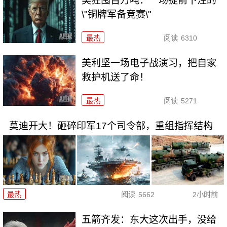
美狂囤百万吨：一场提前下注的
\"铜牌军备竞赛\"
最热
阅读
6310
美利坚一场电子战演习，把自家
救护机送了命！
最热
阅读
5271
莫迪开大！砸碎印军17个司令部，重组指挥结构
最热
阅读
5662
2小时前
五箭齐发：东大这次出手，没给