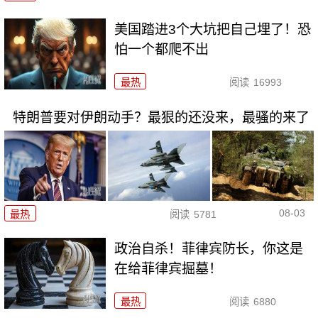
美国踏进3个大坑把自己埋了！恐
怕一个都爬不出
最热
阅读
16993
特朗普要对伊朗动手？最狠的还没来，最骚的来了
08-03
最热
阅读
5781
政治自杀！菲律宾防长，你这是
在给菲律宾掘墓！
最热
阅读
6880