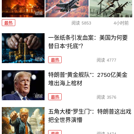
最热
阅读
5853
4小时前
一张纸条引发血案：美国为何要
替日本“托底”？
最热
阅读
4777
特朗普“黄金舰队”：2750亿美金
堆出海上棺材
最热
阅读
3576
五角大楼“罗生门”：特朗普这出戏
把全世界演懵