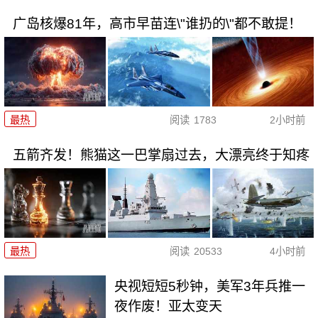
广岛核爆81年，高市早苗连\"谁扔的\"都不敢提！
最热
阅读
1783
2小时前
五箭齐发！熊猫这一巴掌扇过去，大漂亮终于知疼
最热
阅读
20533
4小时前
央视短短5秒钟，美军3年兵推一
夜作废！亚太变天