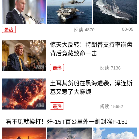
08-05
最热
阅读
4870
惊天大反转！特朗普支持率崩盘
背后竟藏致命一击
最热
阅读
7136
土耳其货船在黑海遭袭，泽连斯
基又惹了大麻烦
最热
阅读
15652
看不见就挨打！歼-15T百公里外一剑封喉F-15J