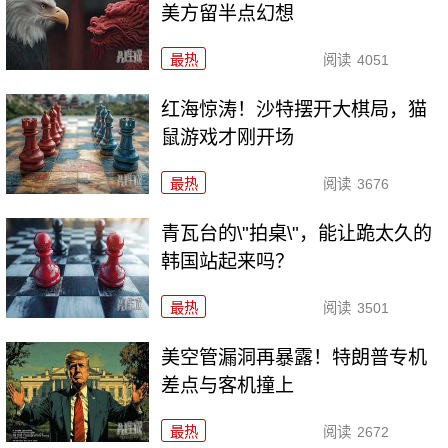
美方留半点幻想
最热
阅读
4051
红海惊涛！沙特摆开大棋局，猫
鼠游戏才刚开场
最热
阅读
3676
青瓦台的\"拍桌\"，能让跪太久的
韩国站起来吗？
最热
阅读
3501
美空管漏洞再暴露！特朗普专机
差点与客机撞上
最热
阅读
2672