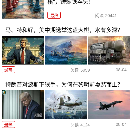
棋”，锤炼铁拳头！
最热
阅读
20441
马、特和好，美中期选举这盘大棋，水有多深？
08-04
最热
阅读
5959
特朗普对波斯下狠手，为何在黎明前戛然而止？
08-04
最热
阅读
4124