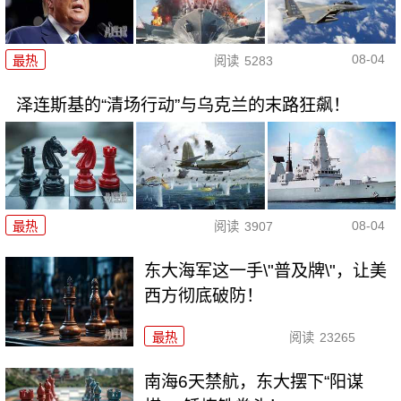
08-04
最热
阅读
5283
泽连斯基的“清场行动”与乌克兰的末路狂飙！
08-04
最热
阅读
3907
东大海军这一手\"普及牌\"，让美
西方彻底破防！
最热
阅读
23265
南海6天禁航，东大摆下“阳谋