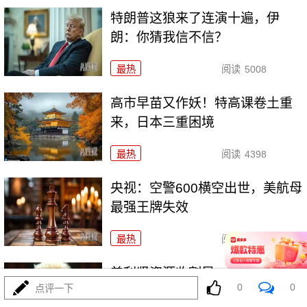
特朗普这狼来了连演十遍，伊
朗：你猜我信不信？
最热
阅读
5008
高市早苗又作妖！特高课卷土重
来，日本三重困境
最热
阅读
4398
央视：空警600横空出世，美航母
最强王牌失效
最热
阅读
23193
美利坚资源收割局：特朗普为何
0
0
点评一下
对乌稀土\"摊牌\"