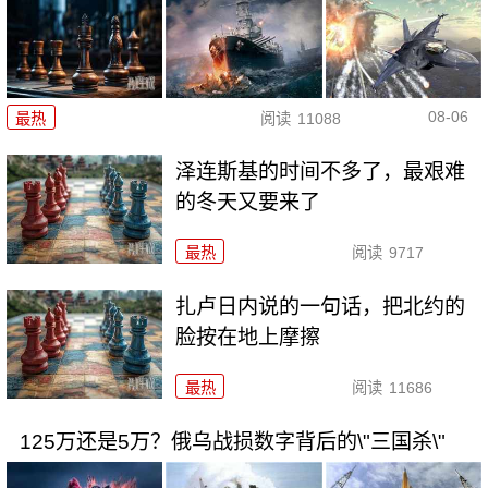
08-06
最热
阅读
11088
泽连斯基的时间不多了，最艰难
的冬天又要来了
最热
阅读
9717
扎卢日内说的一句话，把北约的
脸按在地上摩擦
最热
阅读
11686
125万还是5万？俄乌战损数字背后的\"三国杀\"