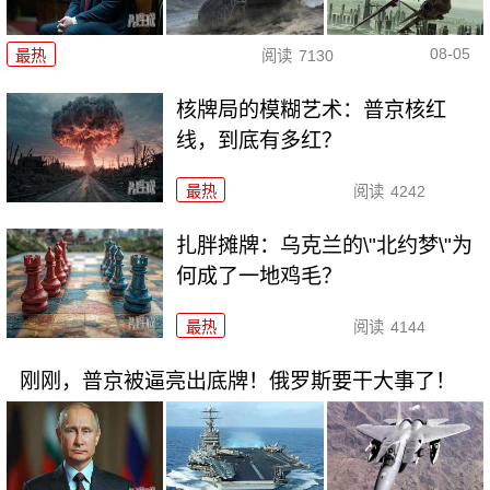
08-05
最热
阅读
7130
核牌局的模糊艺术：普京核红
线，到底有多红？
最热
阅读
4242
扎胖摊牌：乌克兰的\"北约梦\"为
何成了一地鸡毛？
最热
阅读
4144
刚刚，普京被逼亮出底牌！俄罗斯要干大事了！