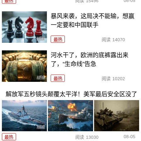
08-05
最热
阅读
15496
暴风来袭，这局决不能输，想赢
一定要和中国联手
最热
阅读
14070
河水干了，欧洲的底裤露出来
了，“生命线”告急
最热
阅读
10202
解放军五秒镜头颠覆太平洋！美军最后安全区没了
08-05
最热
阅读
13030