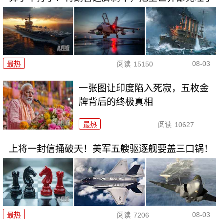
08-03
最热
阅读
15150
一张图让印度陷入死寂，五枚金
牌背后的终极真相
最热
阅读
10627
上将一封信捅破天！美军五艘驱逐舰要盖三口锅！
08-03
最热
阅读
7206