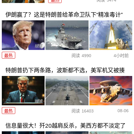
最热
阅读
3474
伊朗赢了？这是特朗普给革命卫队下“精准毒计”
最热
阅读
4990
4小时前
特朗普扔下两条路，波斯都不选，美军机又被揍
08-06
最热
阅读
16403
信息量很大！歼20越肩反杀，美西方都不淡定了