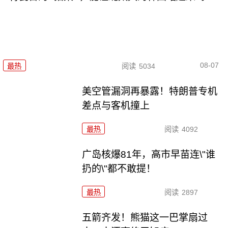
08-07
最热
阅读
5034
美空管漏洞再暴露！特朗普专机
差点与客机撞上
最热
阅读
4092
广岛核爆81年，高市早苗连\"谁
扔的\"都不敢提！
最热
阅读
2897
五箭齐发！熊猫这一巴掌扇过