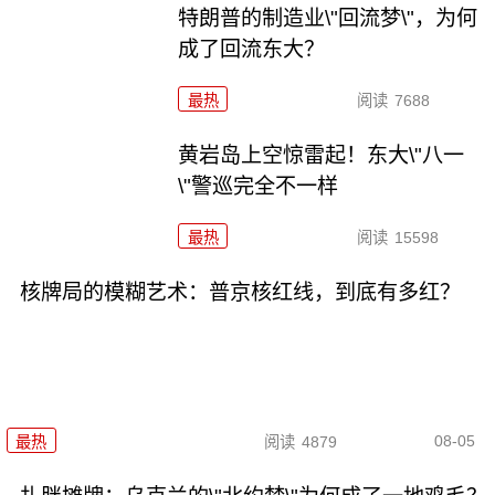
特朗普的制造业\"回流梦\"，为何
成了回流东大？
最热
阅读
7688
黄岩岛上空惊雷起！东大\"八一
\"警巡完全不一样
最热
阅读
15598
核牌局的模糊艺术：普京核红线，到底有多红？
08-05
最热
阅读
4879