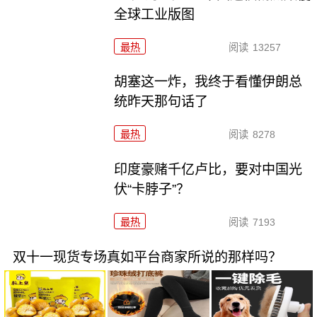
全球工业版图
最热
阅读
13257
胡塞这一炸，我终于看懂伊朗总
统昨天那句话了
最热
阅读
8278
印度豪赌千亿卢比，要对中国光
伏“卡脖子”？
最热
阅读
7193
双十一现货专场真如平台商家所说的那样吗？