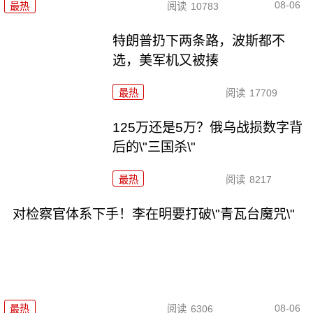
08-06
最热
阅读
10783
特朗普扔下两条路，波斯都不
选，美军机又被揍
最热
阅读
17709
125万还是5万？俄乌战损数字背
后的\"三国杀\"
最热
阅读
8217
对检察官体系下手！李在明要打破\"青瓦台魔咒\"
08-06
最热
阅读
6306