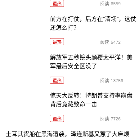
最热
阅读
6559
前方在打仗，后方在“清场”，这仗
还怎么打？
最热
阅读
5472
解放军五秒镜头颠覆太平洋！美
军最后安全区没了
最热
阅读
13756
惊天大反转！特朗普支持率崩盘
背后竟藏致命一击
最热
阅读
7726
土耳其货船在黑海遭袭，泽连斯基又惹了大麻烦