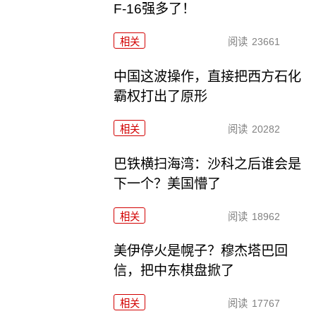
F-16强多了！
相关
阅读
23661
中国这波操作，直接把西方石化
霸权打出了原形
相关
阅读
20282
巴铁横扫海湾：沙科之后谁会是
下一个？美国懵了
相关
阅读
18962
美伊停火是幌子？穆杰塔巴回
信，把中东棋盘掀了
相关
阅读
17767