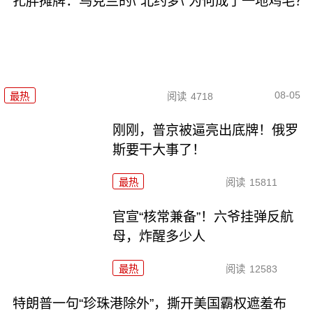
扎胖摊牌：乌克兰的\"北约梦\"为何成了一地鸡毛？
08-05
最热
阅读
4718
刚刚，普京被逼亮出底牌！俄罗
斯要干大事了！
最热
阅读
15811
官宣“核常兼备”！六爷挂弹反航
母，炸醒多少人
最热
阅读
12583
特朗普一句“珍珠港除外”，撕开美国霸权遮羞布