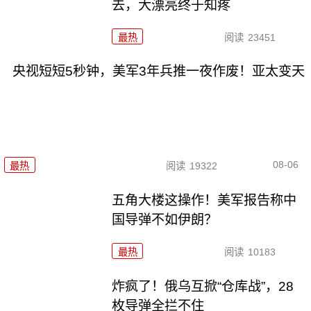
去，大漂亮终于知疼
最热
阅读
23451
央视短短5秒钟，美军3年兵推一夜作废！亚太变天
08-06
最热
阅读
19322
五角大楼这操作！美军报告称中
国导弹不如伊朗？
最热
阅读
10183
炸疯了！俄乌互掀“仓库战”，28
枚导弹全拦不住