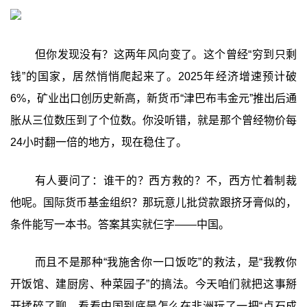
但你发现没有？这两年风向变了。这个曾经“穷到只剩
钱”的国家，居然悄悄爬起来了。2025年经济增速预计破
6%，矿业出口创历史新高，新货币“津巴布韦金元”推出后通
胀从三位数压到了个位数。你没听错，就是那个曾经物价每
24小时翻一倍的地方，现在稳住了。
有人要问了：谁干的？西方救的？不，西方忙着制裁
他呢。国际货币基金组织？那玩意儿批贷款跟挤牙膏似的，
条件能写一本书。答案其实就仨字——中国。
而且不是那种“我施舍你一口饭吃”的救法，是“我教你
开饭馆、建厨房、种菜园子”的搞法。今天咱们就把这事掰
开揉碎了聊，看看中国到底是怎么在非洲玩了一把“点石成