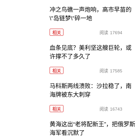
冲之鸟礁一声炮响，高市早苗的
\"岛链梦\"碎一地
相关
阅读
17694
血条见底？美利坚这艘巨轮，或
许撑不了多久了
相关
阅读
17585
马科斯两线溃败：沙拉稳了，南
海牌被东大刺穿
相关
阅读
16743
黄海这出“老将配新王”，把俄罗斯
海军看沉默了