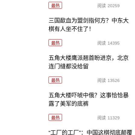
最热
阅读
20259
三国歃血为盟剑指何方？中东大
棋有人坐不住了！
最热
阅读
14395
五角大楼鹰派翘首盼进京，北京
连门缝都没给留
最热
阅读
13526
五角大楼吓唬中俄？这事恰恰暴
露了美军的底裤
最热
阅读
11329
“工厂的工厂”：中国这棋彻底颠覆