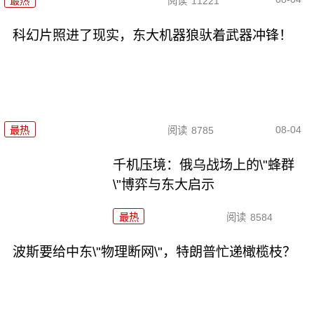
最热
阅读
11221
科幻片照进了现实，东大机器狼驮着武器冲锋！
08-04
最热
阅读
8785
千机压境：俄乌战场上的\"蜂群
\"博弈与东大启示
最热
阅读
8584
波斯要给中东\"物理断网\"，特朗普忙递橄榄枝？