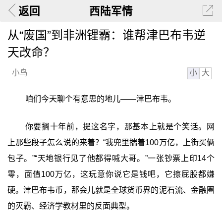
返回
西陆军情
从“废国”到非洲锂霸：谁帮津巴布韦逆
天改命？
小
大
小鸟
咱们今天聊个有意思的地儿——津巴布韦。
你要搁十年前，提这名字，那基本上就是个笑话。网
上那些段子怎么说的来着？“我兜里揣着100万亿，上街买俩
包子。”“天地银行见了他都得喊大哥。”一张钞票上印14个
零，面值100万亿，这玩意你说它是钱吧，它擦屁股都嫌
硬。津巴布韦币，那会儿就是全球货币界的泥石流、金融圈
的灭霸、经济学教材里的反面典型。