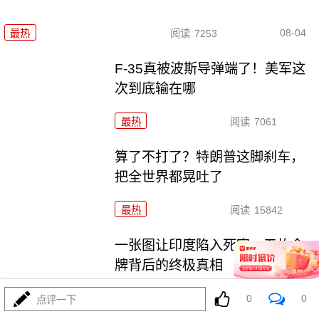
08-04
最热
阅读
7253
F-35真被波斯导弹端了！美军这
次到底输在哪
最热
阅读
7061
算了不打了？特朗普这脚刹车，
把全世界都晃吐了
最热
阅读
15842
一张图让印度陷入死寂，五枚金
牌背后的终极真相
最热
阅读
10998
0
0
点评一下