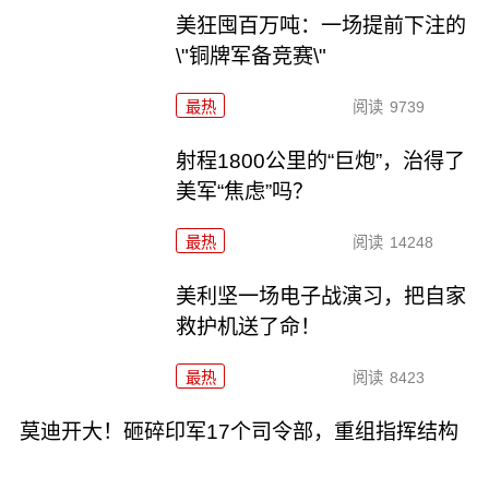
美狂囤百万吨：一场提前下注的
\"铜牌军备竞赛\"
最热
阅读
9739
射程1800公里的“巨炮”，治得了
美军“焦虑”吗？
最热
阅读
14248
美利坚一场电子战演习，把自家
救护机送了命！
最热
阅读
8423
莫迪开大！砸碎印军17个司令部，重组指挥结构