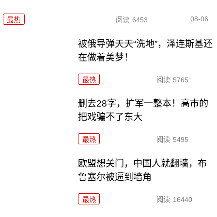
08-06
最热
阅读
6453
被俄导弹天天“洗地”，泽连斯基还
在做着美梦！
最热
阅读
5765
删去28字，扩军一整本！高市的
把戏骗不了东大
最热
阅读
5495
欧盟想关门，中国人就翻墙，布
鲁塞尔被逼到墙角
最热
阅读
16440