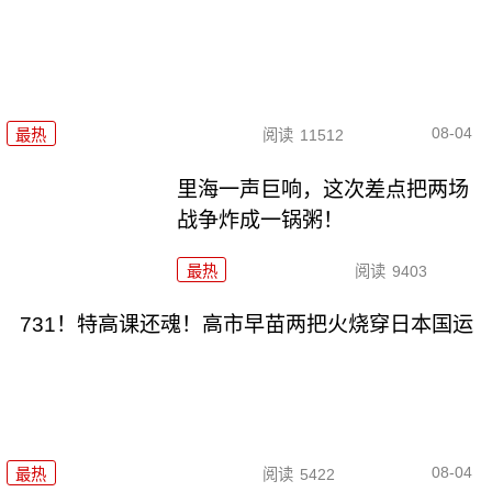
08-04
最热
阅读
11512
里海一声巨响，这次差点把两场
战争炸成一锅粥！
最热
阅读
9403
731！特高课还魂！高市早苗两把火烧穿日本国运
08-04
最热
阅读
5422